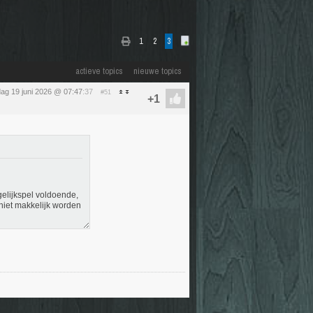
1
2
3
actieve topics
nieuwe topics
jdag 19 juni 2026 @ 07:47
:37
#51
gelijkspel voldoende,
 niet makkelijk worden