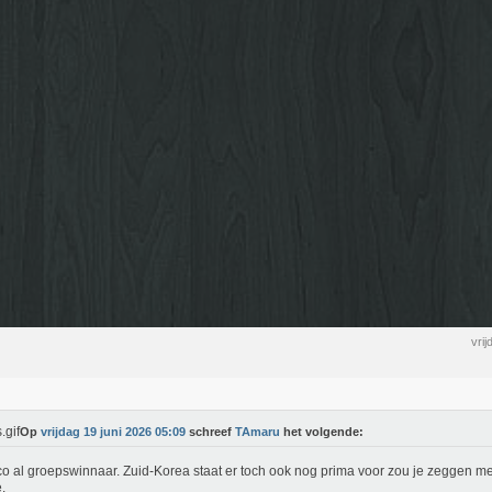
vri
Op
vrijdag 19 juni 2026 05:09
schreef
TAmaru
het volgende:
o al groepswinnaar. Zuid-Korea staat er toch ook nog prima voor zou je zeggen m
.