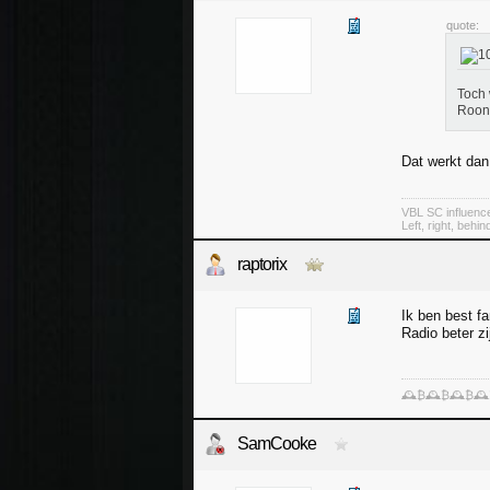
quote:
Toch 
Roon
Dat werkt da
VBL SC influenc
Left, right, behin
raptorix
Ik ben best f
Radio beter zi
🕰️₿🕰️₿🕰️₿🕰
SamCooke