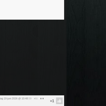
jdag 19 juni 2026 @ 10:48
:59
#55