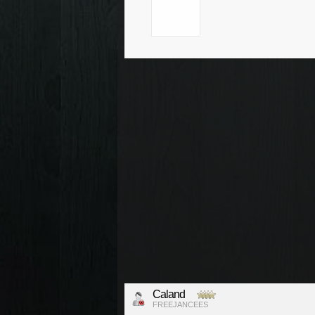
Caland
FREEJANCEES