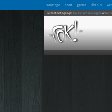
frontpage
sport
games
film & tv
web
Je bent niet ingelogd.
Klik hier om in te loggen
of
hier 