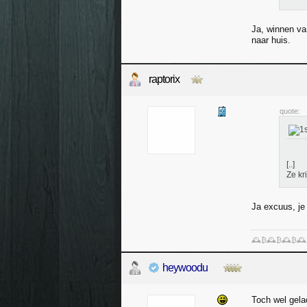
Ja, winnen va
naar huis.
raptorix
quote:
[..]
Ze kr
Ja excuus, je 
🕰️₿🕰️₿🕰️₿🕰
heywoodu
Toch wel gela