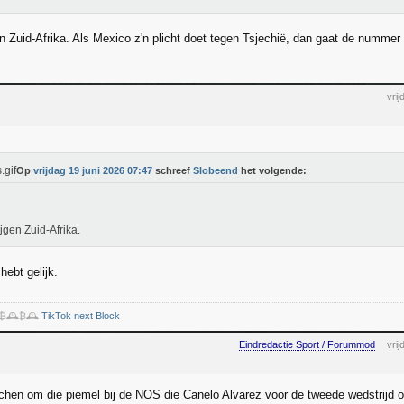
n Zuid-Afrika. Als Mexico z'n plicht doet tegen Tsjechië, dan gaat de nummer 
vri
Op
vrijdag 19 juni 2026 07:47
schreef
Slobeend
het volgende:
ijgen Zuid-Afrika.
hebt gelijk.
️₿🕰️₿🕰️
TikTok next Block
Eindredactie Sport / Forummod
vri
chen om die piemel bij de NOS die Canelo Alvarez voor de tweede wedstrijd 