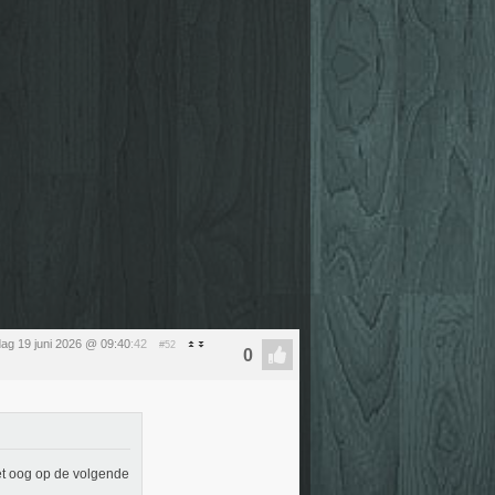
jdag 19 juni 2026 @ 09:40
:42
#52
et oog op de volgende