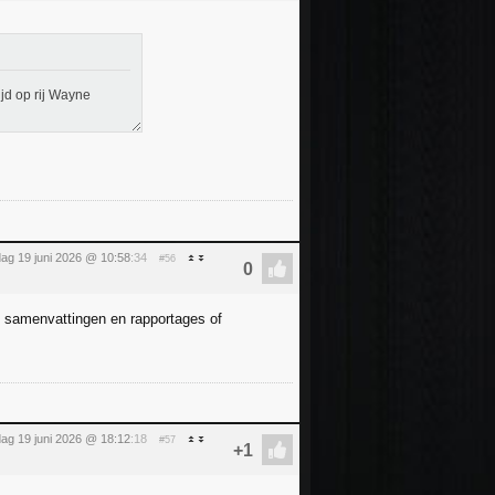
jd op rij Wayne
jdag 19 juni 2026 @ 10:58
:34
#56
at samenvattingen en rapportages of
jdag 19 juni 2026 @ 18:12
:18
#57