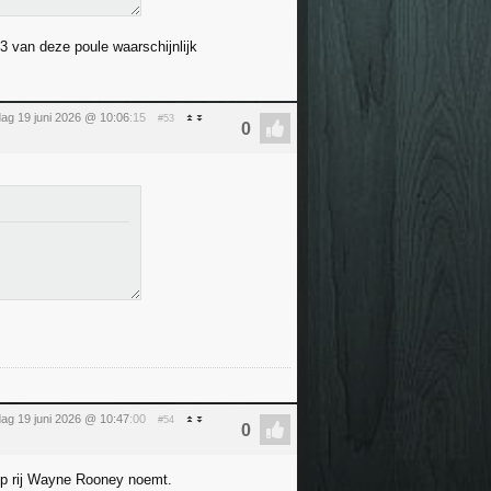
3 van deze poule waarschijnlijk
jdag 19 juni 2026 @ 10:06
:15
#53
jdag 19 juni 2026 @ 10:47
:00
#54
op rij Wayne Rooney noemt.