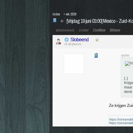
Index
»
wk 2026
[Vrijdag 19 juni 03:00] Mexico - Zuid-K
abonnement
Unibet
Coolblue
Bitvavo
Slobeend
of all places
quote:
[..]
Krijg
maar 
denk 
Ze krijgen Zui
https://streamab
https://streamab