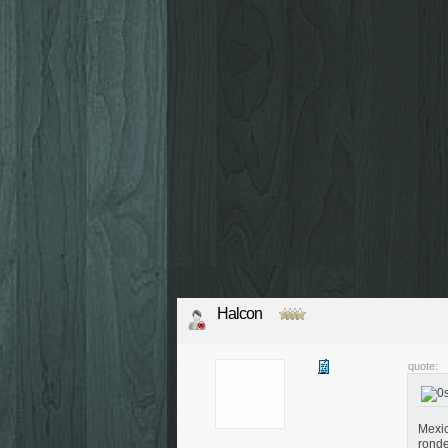
Halcon
quote:
Mexic
ronde