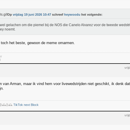
Op
vrijdag 19 juni 2026 10:47
schreef
heywoodu
het volgende:
wel gelachen om die piemel bij de NOS die Canelo Alvarez voor de tweede wedstri
ey noemt.
n toch het beste, gewoon de meme omarmen.
er
d
vri
an van Arman, maar ik vind hem voor livewedstrijden niet geschikt, ik denk d
jn.
️₿🕰️₿🕰️
TikTok next Block
vri