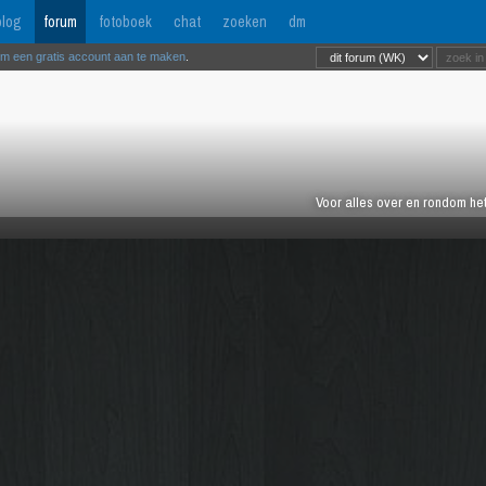
log
forum
fotoboek
chat
zoeken
dm
om een gratis account aan te maken
.
Voor alles over en rondom het