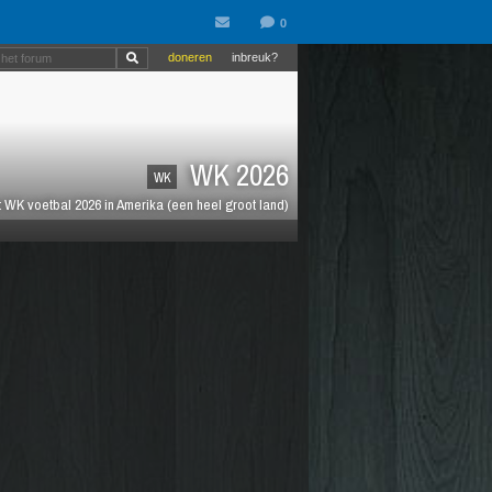
doneren
inbreuk?
WK 2026
WK
 WK voetbal 2026 in Amerika (een heel groot land)