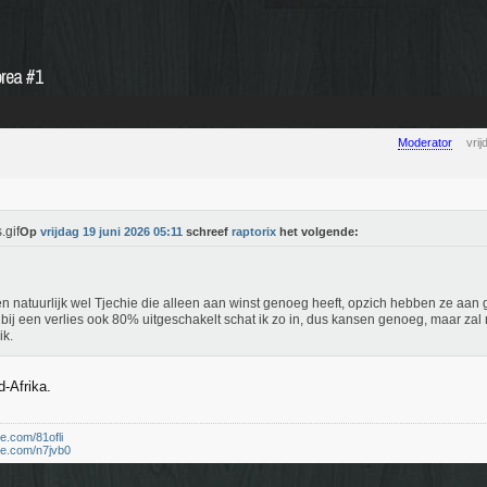
orea #1
Moderator
vri
Op
vrijdag 19 juni 2026 05:11
schreef
raptorix
het volgende:
en natuurlijk wel Tjechie die alleen aan winst genoeg heeft, opzich hebben ze aan 
bij een verlies ook 80% uitgeschakelt schat ik zo in, dus kansen genoeg, maar zal
ik.
d-Afrika.
le.com/81ofli
le.com/n7jvb0