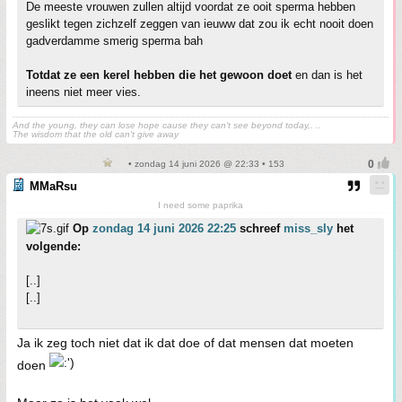
De meeste vrouwen zullen altijd voordat ze ooit sperma hebben
geslikt tegen zichzelf zeggen van ieuww dat zou ik echt nooit doen
gadverdamme smerig sperma bah
Totdat ze een kerel hebben die het gewoon doet
en dan is het
ineens niet meer vies.
And the young, they can lose hope cause they can't see beyond today,. ..
The wisdom that the old can't give away
• zondag 14 juni 2026 @ 22:33 • 153
MMaRsu
I need some paprika
Op
zondag 14 juni 2026 22:25
schreef
miss_sly
het
volgende:
[..]
[..]
Ja ik zeg toch niet dat ik dat doe of dat mensen dat moeten
doen