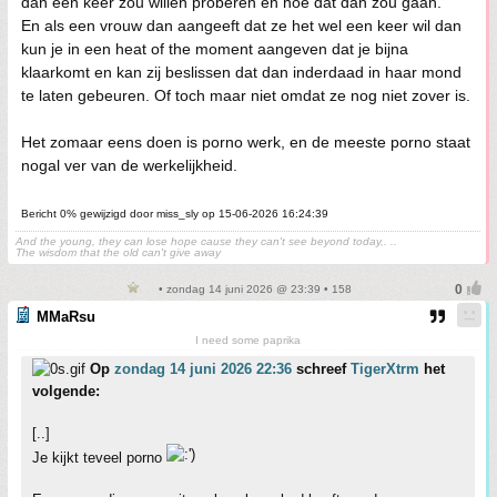
dan een keer zou willen proberen en hoe dat dan zou gaan.
En als een vrouw dan aangeeft dat ze het wel een keer wil dan
kun je in een heat of the moment aangeven dat je bijna
klaarkomt en kan zij beslissen dat dan inderdaad in haar mond
te laten gebeuren. Of toch maar niet omdat ze nog niet zover is.
Het zomaar eens doen is porno werk, en de meeste porno staat
nogal ver van de werkelijkheid.
Bericht 0% gewijzigd door miss_sly op 15-06-2026 16:24:39
And the young, they can lose hope cause they can't see beyond today,. ..
The wisdom that the old can't give away
• zondag 14 juni 2026 @ 23:39 • 158
MMaRsu
I need some paprika
Op
zondag 14 juni 2026 22:36
schreef
TigerXtrm
het
volgende:
[..]
Je kijkt teveel porno