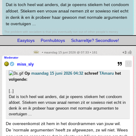
Dat is toch heel wat anders, dat je opeens stiekem het condoom
afdoet. Stiekem een vrouw anaal nemen zit er sowieso niet echt
in denk ik en ik probeer haar gewoon met normale argumenten
te overtuigen ...
The problem with socialism is that you eventually run out of other people's money
Easytoys
Pornhubtoys
Scharreltje? Secondlove!
• maandag 15 juni 2026 @ 07:33 • 161
Moderator
miss_sly
Op
maandag 15 juni 2026 04:32
schreef
TAmaru
het
volgende:
[..]
Dat is toch heel wat anders, dat je opeens stiekem het condoom
afdoet. Stiekem een vrouw anaal nemen zit er sowieso niet echt in
denk ik en ik probeer haar gewoon met normale argumenten te
overtuigen ...
De overeenkomst zit hem in het doordrammen van jouw wil.
De ‘normale argumenten’ heeft ze afgewezen, ze wil niet. Wees