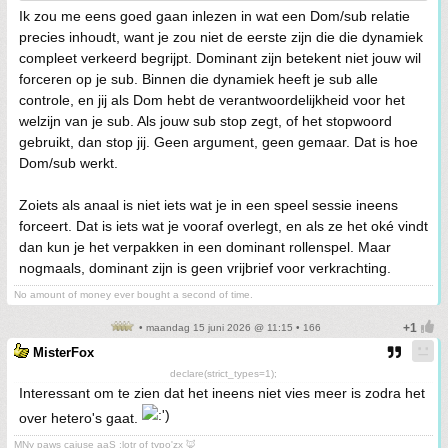
Ik zou me eens goed gaan inlezen in wat een Dom/sub relatie
precies inhoudt, want je zou niet de eerste zijn die die dynamiek
compleet verkeerd begrijpt. Dominant zijn betekent niet jouw wil
forceren op je sub. Binnen die dynamiek heeft je sub alle
controle, en jij als Dom hebt de verantwoordelijkheid voor het
welzijn van je sub. Als jouw sub stop zegt, of het stopwoord
gebruikt, dan stop jij. Geen argument, geen gemaar. Dat is hoe
Dom/sub werkt.
Zoiets als anaal is niet iets wat je in een speel sessie ineens
forceert. Dat is iets wat je vooraf overlegt, en als ze het oké vindt
dan kun je het verpakken in een dominant rollenspel. Maar
nogmaals, dominant zijn is geen vrijbrief voor verkrachting.
No amount of money ever bought a second of time.
• maandag 15 juni 2026 @ 11:15 • 166
MisterFox
declare(strict_types=1);
Interessant om te zien dat het ineens niet vies meer is zodra het
over hetero's gaat.
MNy paws caiuse aaS ;lotr of typo'zx 🦊