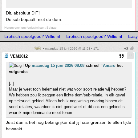
Dit, absoluut DIT!
De sub bepaalt, niet de dom.
Horum omnium fortissimi sunt Belgae
Erotisch speelgoed? Willie.nl
Erotisch speelgoed? Willie.nl
Easy
• maandag 15 juni 2026 @ 11:53 • 171
VEM2012
Op
maandag 15 juni 2026 08:08
schreef
TAmaru
het
volgende:
[..]
Maar je weet toch helemaal niet wat voor soort relatie wij hebben?
We hebben zou ik zeggen een lichte dom/sub-relatie, in elk geval
op seksueel gebied. Alleen heb ik nog weinig ervaring binnen dit
soort relaties, waardoor ik niet goed weet of dit ook een gebied is
waar ik mijn dominantie moet tonen.
Juist dan is het nog belangrijker dat jij haar grenzen te allen tijde
bewaakt.