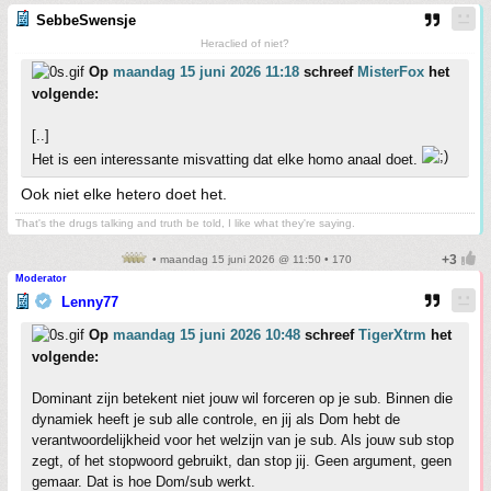
SebbeSwensje
Heraclied of niet?
Op
maandag 15 juni 2026 11:18
schreef
MisterFox
het
volgende:
[..]
Het is een interessante misvatting dat elke homo anaal doet.
Ook niet elke hetero doet het.
That's the drugs talking and truth be told, I like what they're saying.
• maandag 15 juni 2026 @ 11:50 • 170
Moderator
Lenny77
Op
maandag 15 juni 2026 10:48
schreef
TigerXtrm
het
volgende:
Dominant zijn betekent niet jouw wil forceren op je sub. Binnen die
dynamiek heeft je sub alle controle, en jij als Dom hebt de
verantwoordelijkheid voor het welzijn van je sub. Als jouw sub stop
zegt, of het stopwoord gebruikt, dan stop jij. Geen argument, geen
gemaar. Dat is hoe Dom/sub werkt.