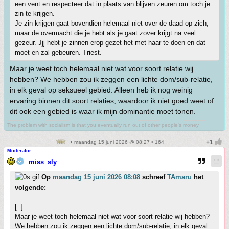
een vent en respecteer dat in plaats van blijven zeuren om toch je
zin te krijgen.
Je zin krijgen gaat bovendien helemaal niet over de daad op zich,
maar de overmacht die je hebt als je gaat zover krijgt na veel
gezeur. Jjj hebt je zinnen erop gezet het met haar te doen en dat
moet en zal gebeuren. Triest.
Maar je weet toch helemaal niet wat voor soort relatie wij
hebben? We hebben zou ik zeggen een lichte dom/sub-relatie,
in elk geval op seksueel gebied. Alleen heb ik nog weinig
ervaring binnen dit soort relaties, waardoor ik niet goed weet of
dit ook een gebied is waar ik mijn dominantie moet tonen.
The problem with socialism is that you eventually run out of other people's money
• maandag 15 juni 2026 @ 08:27 • 164
Moderator
miss_sly
Op
maandag 15 juni 2026 08:08
schreef
TAmaru
het
volgende:
[..]
Maar je weet toch helemaal niet wat voor soort relatie wij hebben?
We hebben zou ik zeggen een lichte dom/sub-relatie, in elk geval