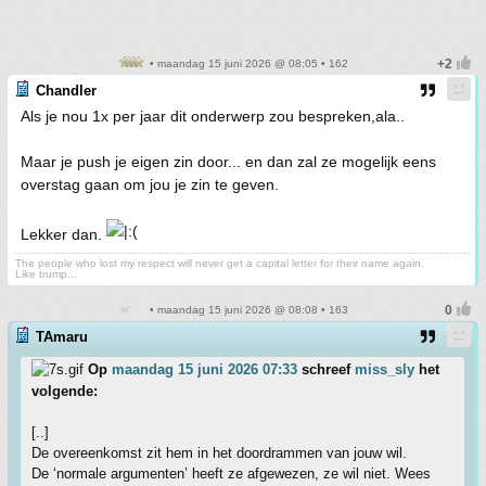
• maandag 15 juni 2026 @ 08:05 • 162
Chandler
Als je nou 1x per jaar dit onderwerp zou bespreken,ala..
Maar je push je eigen zin door... en dan zal ze mogelijk eens
overstag gaan om jou je zin te geven.
Lekker dan.
The people who lost my respect will never get a capital letter for their name again.
Like trump...
• maandag 15 juni 2026 @ 08:08 • 163
TAmaru
Op
maandag 15 juni 2026 07:33
schreef
miss_sly
het
volgende:
[..]
De overeenkomst zit hem in het doordrammen van jouw wil.
De ‘normale argumenten’ heeft ze afgewezen, ze wil niet. Wees