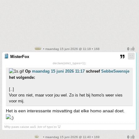
• maandag 15 juni 2026 @ 11:18 • 168
MisterFox
declare(strict_types=1);
Op
maandag 15 juni 2026 11:17
schreef
SebbeSwensje
het volgende:
[..]
Voor ons niet, maar voor jou wel. Zo is het bij homo's weer vies
voor mij.
Het is een interessante misvatting dat elke homo anaal doet.
MNy paws caiuse aaS ;lotr of typo'zx 🦊
• maandag 15 juni 2026 @ 11:40 • 169