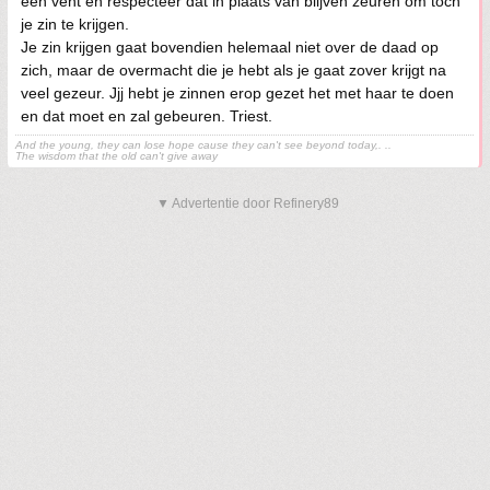
een vent en respecteer dat in plaats van blijven zeuren om toch
je zin te krijgen.
Je zin krijgen gaat bovendien helemaal niet over de daad op
zich, maar de overmacht die je hebt als je gaat zover krijgt na
veel gezeur. Jjj hebt je zinnen erop gezet het met haar te doen
en dat moet en zal gebeuren. Triest.
And the young, they can lose hope cause they can't see beyond today,. ..
The wisdom that the old can't give away
▼ Advertentie door Refinery89