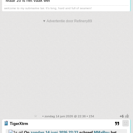
Maar zo is het vaak wel
welcome to my submarine lair. It's long, hard and full of seamen!
▼ Advertentie door Refinery89
• zondag 14 juni 2026 @ 22:36 • 154
TigerXtrm
Op
zondag 14 juni 2026 22:33
schreef
MMaRsu
het