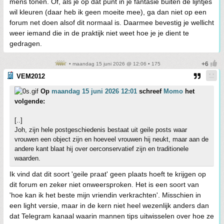
mens tonen. Of, als je op dat punt in je fantasie buiten de lijntjes
wil kleuren (daar heb ik geen moeite mee), ga dan niet op een
forum net doen alsof dit normaal is. Daarmee bevestig je wellicht
weer iemand die in de praktijk niet weet hoe je je dient te
gedragen.
• maandag 15 juni 2026 @ 12:06 • 175
VEM2012
Op
maandag 15 juni 2026 12:01
schreef
Momo
het
volgende:
[..]
Joh, zijn hele postgeschiedenis bestaat uit geile posts waar
vrouwen een object zijn en hoeveel vrouwen hij neukt, maar aan de
andere kant blaat hij over oerconservatief zijn en traditionele
waarden.
Ik vind dat dit soort 'geile praat' geen plaats hoeft te krijgen op
dit forum en zeker niet onweersproken. Het is een soort van
'hoe kan ik het beste mijn vriendin verkrachten'. Misschien in
een light versie, maar in de kern niet heel wezenlijk anders dan
dat Telegram kanaal waarin mannen tips uitwisselen over hoe ze