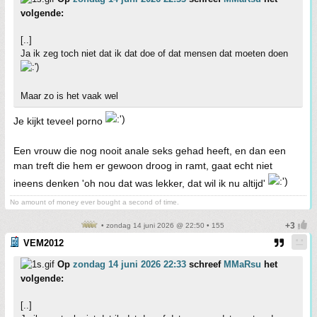
volgende:
[..]
Ja ik zeg toch niet dat ik dat doe of dat mensen dat moeten doen
Maar zo is het vaak wel
Je kijkt teveel porno
Een vrouw die nog nooit anale seks gehad heeft, en dan een
man treft die hem er gewoon droog in ramt, gaat echt niet
ineens denken 'oh nou dat was lekker, dat wil ik nu altijd'
No amount of money ever bought a second of time.
• zondag 14 juni 2026 @ 22:50 • 155
VEM2012
Op
zondag 14 juni 2026 22:33
schreef
MMaRsu
het
volgende:
[..]