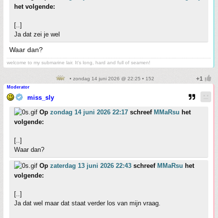
het volgende:
[..]
Ja dat zei je wel
Waar dan?
welcome to my submarine lair. It's long, hard and full of seamen!
• zondag 14 juni 2026 @ 22:25 • 152
Moderator
miss_sly
Op
zondag 14 juni 2026 22:17
schreef
MMaRsu
het
volgende:
[..]
Waar dan?
Op
zaterdag 13 juni 2026 22:43
schreef
MMaRsu
het
volgende:
[..]
Ja dat wel maar dat staat verder los van mijn vraag.