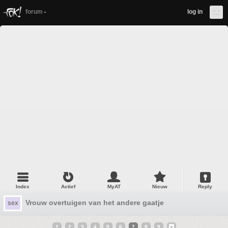
forum
log in
Index
Actief
MyAT
Nieuw
Reply
Vrouw overtuigen van het andere gaatje
sex
1
2
3
4
5
6
7
8
9