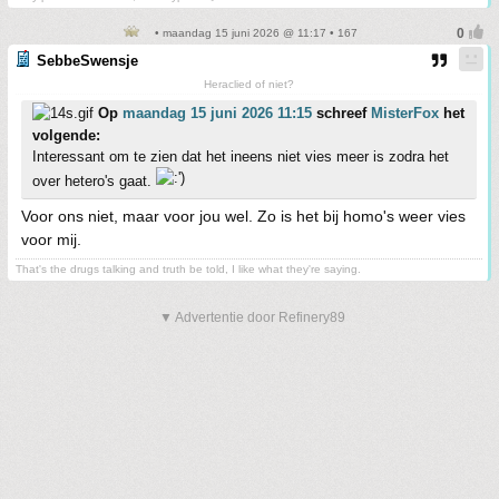
• maandag 15 juni 2026 @ 11:17 • 167
SebbeSwensje
Heraclied of niet?
Op
maandag 15 juni 2026 11:15
schreef
MisterFox
het
volgende:
Interessant om te zien dat het ineens niet vies meer is zodra het
over hetero's gaat.
Voor ons niet, maar voor jou wel. Zo is het bij homo's weer vies
voor mij.
That's the drugs talking and truth be told, I like what they're saying.
▼ Advertentie door Refinery89