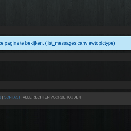
e pagina te bekijken. (list_messages:canviewtopictype)
N
|
CONTACT
| ALLE RECHTEN VOORBEHOUDEN