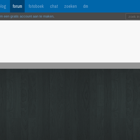
log
forum
fotoboek
chat
zoeken
dm
om een gratis account aan te maken
.