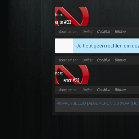
Index
error #31
abonnement
Unibet
Coolblue
Bitvavo
Je hebt geen rechten om dez
abonnement
Unibet
Coolblue
Bitvavo
Index
error #31
abonnement
Unibet
Coolblue
Bitvavo
PRIVACYBELEID
|
ALGEMENE VOORWAARDE