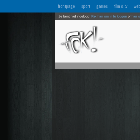
frontpage
sport
games
film & tv
web
Je bent niet ingelogd.
Klik hier om in te loggen
of
hier 