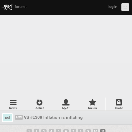
forum
log in
Index
Actief
MyAT
Nieuw
Dicht
VS #1306 Inflation is inflating
pol
AMV
1
2
3
4
5
6
7
8
9
10
11