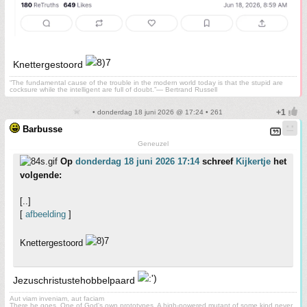
Knettergestoord
“The fundamental cause of the trouble in the modern world today is that the stupid are
cocksure while the intelligent are full of doubt.”— Bertrand Russell
• donderdag 18 juni 2026 @ 17:24 • 261
Barbusse
Geneuzel
Op
donderdag 18 juni 2026 17:14
schreef
Kijkertje
het
volgende:
[..]
[
afbeelding
]
Knettergestoord
Jezuschristustehobbelpaard
Aut viam inveniam, aut faciam
There he goes. One of God's own prototypes. A high-powered mutant of some kind never