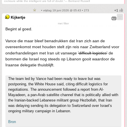
cocksure while the intelligent are full of doubt.”— Bertrand Russell
• vrijdag 19 juni 2026 @ 05:43 • 273
Kijkertje
met filter
Begint al goed.
Vance die maar bleef benadrukken dat Iran zich aan de
overeenkomst moet houden stelt zijn reis naar Zwitserland voor
onderhandelingen met Iran uit vanwege
'difficult logistics'
de
bommen die Israel nog steeds op Libanon gooit waardoor de
Iraanse delegatie thuisblijft.
The team led by Vance had been ready to leave but was
postponing, the White House said, citing difficult logistics for
negotiations. The announcement followed a report from Al-
Mayadeen, a pan-Arab satellite channel that is politically allied with
the Iranian-backed Lebanese militant group Hezbollah, that Iran
was delaying sending its delegation to Switzerland over Israel’s
ongoing military campaign in Lebanon.
Bron