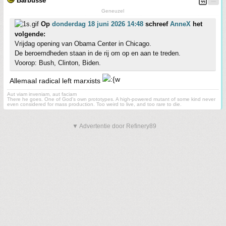
Barbusse
Geneuzel
Op
donderdag 18 juni 2026 14:48
schreef
AnneX
het
volgende:
Vrijdag opening van Obama Center in Chicago.
De beroemdheden staan in de rij om op en aan te treden.
Voorop: Bush, Clinton, Biden.
Allemaal radical left marxists
Aut viam inveniam, aut faciam
There he goes. One of God's own prototypes. A high-powered mutant of some kind never
even considered for mass production. Too weird to live, and too rare to die.
▼ Advertentie door Refinery89