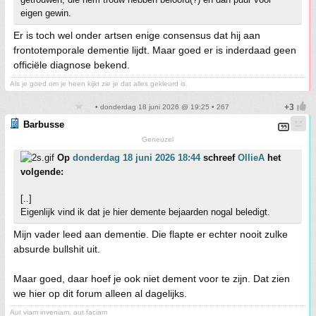
eigen gewin.
Er is toch wel onder artsen enige consensus dat hij aan
frontotemporale dementie lijdt. Maar goed er is inderdaad geen
officiële diagnose bekend.
Als je goed om je heen kijkt zie je dat alles gekleurd is.
• donderdag 18 juni 2026 @ 19:25 • 267
Barbusse
Geneuzel
Op
donderdag 18 juni 2026 18:44
schreef
OllieA
het
volgende:
[..]
Eigenlijk vind ik dat je hier demente bejaarden nogal beledigt.
Mijn vader leed aan dementie. Die flapte er echter nooit zulke
absurde bullshit uit.
Maar goed, daar hoef je ook niet dement voor te zijn. Dat zien
we hier op dit forum alleen al dagelijks.
Aut viam inveniam, aut faciam