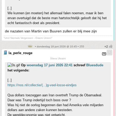
[..]
We kunnen (en moeten) het allemaal falen noemen, maar ik ben
ervan overtuigd dat de beste man hartstochtelijk gelooft dat hij het
echt fantastisch doet als president.
de nazaten van Martin van Buuren zullen er blij mee zijn
"Und Niemals Vergessen - Eisern Union!"
• donderdag 18 juni 2026 @ 10:45 • 255
la_perle_rouge
Slava Ukraini
Op
woensdag 17 juni 2026 22:41
schreef
Bluesdude
het volgende:
[..]
https://nos.nl/collectie/(...)g-veel-losse-eindjes
Qua dollars toezeggen aan Iran overtreft Trump de Obamadeal.
Daar was Trump indertijd toch boos over ?
Was hij niet de oorlog begonnen dan had Amerika vele miljarden
dollars aan andere zaken kunnen besteden.
De wereldeconomie was niet ontwricht.