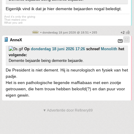
Eigenlijk vind ik dat je hier demente bejaarden nogal beledigt.
And it's only the giving
That makes you
What you are
• donderdag 18 juni 2026 @ 18:51 • 265
AnneX
Op
donderdag 18 juni 2026 17:26
schreef
Monolith
het
volgende:
Demente bejaarde being demente bejaarde.
De President is niet dement. Hij is neurologisch en fysiek van het
padje.
Het is een pathologische liegende maffiabaas met een zootje
getrouwen, die hem trouw hebben beloofd(?) en dan puur voor
eigen gewin.
▼ Advertentie door Refinery89