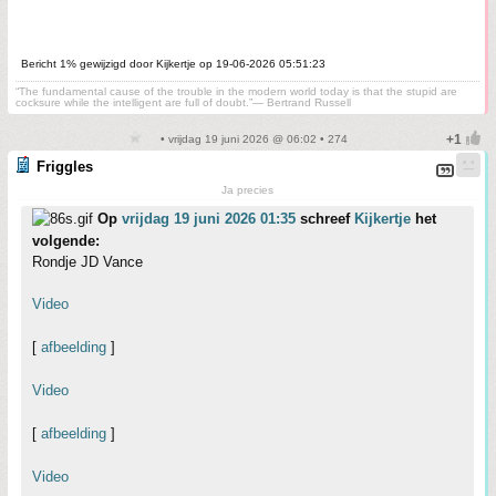
Bericht 1% gewijzigd door Kijkertje op 19-06-2026 05:51:23
“The fundamental cause of the trouble in the modern world today is that the stupid are
cocksure while the intelligent are full of doubt.”— Bertrand Russell
• vrijdag 19 juni 2026 @ 06:02 • 274
Friggles
Ja precies
Op
vrijdag 19 juni 2026 01:35
schreef
Kijkertje
het
volgende:
Rondje JD Vance
Video
[
afbeelding
]
Video
[
afbeelding
]
Video