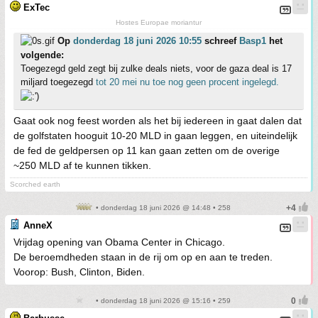
ExTec
Hostes Europae moriantur
Op
donderdag 18 juni 2026 10:55
schreef
Basp1
het
volgende:
Toegezegd geld zegt bij zulke deals niets, voor de gaza deal is 17
miljard toegezegd
tot 20 mei nu toe nog geen procent ingelegd.
Gaat ook nog feest worden als het bij iedereen in gaat dalen dat
de golfstaten hooguit 10-20 MLD in gaan leggen, en uiteindelijk
de fed de geldpersen op 11 kan gaan zetten om de overige
~250 MLD af te kunnen tikken.
Scorched earth
• donderdag 18 juni 2026 @ 14:48 • 258
AnneX
Vrijdag opening van Obama Center in Chicago.
De beroemdheden staan in de rij om op en aan te treden.
Voorop: Bush, Clinton, Biden.
• donderdag 18 juni 2026 @ 15:16 • 259