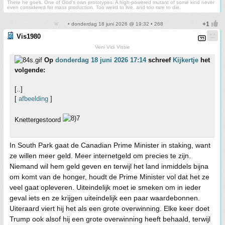
There he goes. One of God's own prototypes. A high-powered mutant of some kind never
even considered for mass production. Too weird to live, and too rare to die.
• donderdag 18 juni 2026 @ 19:32 • 268
Vis1980
Veni Vidi Vissie
Op
donderdag 18 juni 2026 17:14
schreef
Kijkertje
het
volgende:
[..]
[
afbeelding
]
Knettergestoord
In South Park gaat de Canadian Prime Minister in staking, want
ze willen meer geld. Meer internetgeld om precies te zijn.
Niemand wil hem geld geven en terwijl het land inmiddels bijna
om komt van de honger, houdt de Prime Minister vol dat het ze
veel gaat opleveren. Uiteindelijk moet ie smeken om in ieder
geval iets en ze krijgen uiteindelijk een paar waardebonnen.
Uiteraard viert hij het als een grote overwinning. Elke keer doet
Trump ook alsof hij een grote overwinning heeft behaald, terwijl