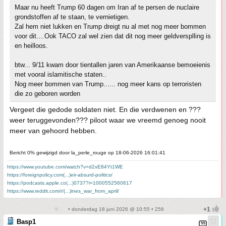
Maar nu heeft Trump 60 dagen om Iran af te persen de nuclaire
grondstoffen af te staan, te vernietigen.
Zal hem niet lukken en Trump dreigt nu al met nog meer bommen
voor dit....Ook TACO zal wel zien dat dit nog meer geldversplling is
en heilloos.
btw... 9/11 kwam door tientallen jaren van Amerikaanse bemoeienis
met vooral islamitische staten..
Nog meer bommen van Trump...... nog meer kans op terroristen
die zo geboren worden
Vergeet die gedode soldaten niet. En die verdwenen en ???
weer teruggevonden??? piloot waar we vreemd genoeg nooit
meer van gehoord hebben.
Bericht 0% gewijzigd door la_perle_rouge op 18-06-2026 16:01:41
https://www.youtube.com/watch?v=d2xE84Yt1WE
https://foreignpolicy.com(...)eir-absurd-politics/
https://podcasts.apple.co(...)0737?i=1000552560617
https://www.reddit.com/r/(...)ines_war_from_april/
• donderdag 18 juni 2026 @ 10:55 • 256
Basp1