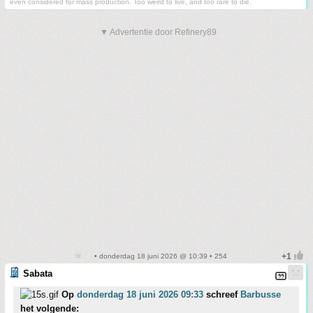
even considered for mass production. Too weird to live, and too rare to die.
▼ Advertentie door Refinery89
• donderdag 18 juni 2026 @ 10:39 • 254
Sabata
Op
donderdag 18 juni 2026 09:33
schreef
Barbusse
het volgende: