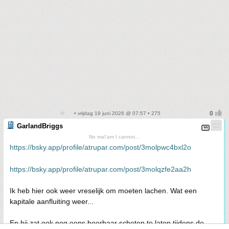
• vrijdag 19 juni 2026 @ 07:57 • 275
GarlandBriggs
No ma\'am I cannot...
https://bsky.app/profile/atrupar.com/post/3molpwc4bxl2o
https://bsky.app/profile/atrupar.com/post/3molqzfe2aa2h
Ik heb hier ook weer vreselijk om moeten lachen. Wat een
kapitale aanfluiting weer...
En hij zat ook nog eens hoorbaar scheten te laten tijdens de