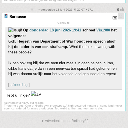
Het antwoord op de belangrijkste vraag van alle vragen? 42!
• donderdag 18 juni 2026 @ 22:07 • 271
Barbusse
Geneuzel
Op
donderdag 18 juni 2026 19:41
schreef
Vis1980
het
volgende:
Goh,
Hegseth van Department of War houdt een speech alsof
hij de leider is van een strafkamp.
What the fuck is wrong with
these people?
Ik ben ook erg blij dat we toen niet mee zijn gaan helpen in Iran,
dikke kans dat je dan in een neerwaartse spiraal had gekomen en
hij was daarna vrolijk naar het volgende land gehuppeld en repeat.
[
afbeelding
]
Hebt u linkje?
Aut viam inveniam, aut faciam
There he goes. One of God's own prototypes. A high-powered mutant of some kind never
even considered for mass production. Too weird to live, and too rare to die.
▼ Advertentie door Refinery89