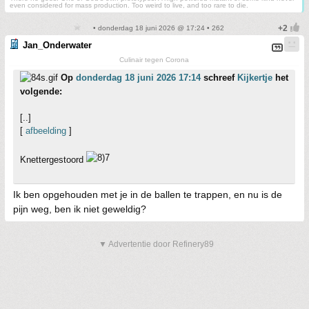
even considered for mass production. Too weird to live, and too rare to die.
• donderdag 18 juni 2026 @ 17:24 • 262
Jan_Onderwater
Culinair tegen Corona
Op
donderdag 18 juni 2026 17:14
schreef
Kijkertje
het
volgende:
[..]
[
afbeelding
]
Knettergestoord
Ik ben opgehouden met je in de ballen te trappen, en nu is de
pijn weg, ben ik niet geweldig?
▼ Advertentie door Refinery89