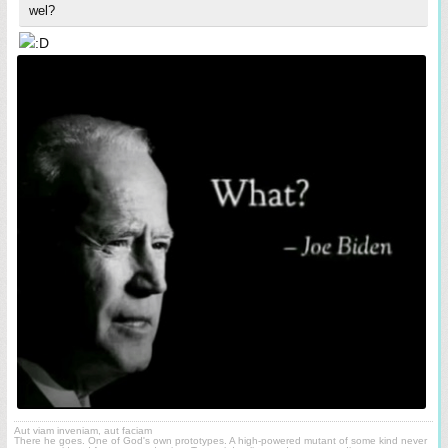
wel?
Aut viam inveniam, aut faciam
There he goes. One of God's own prototypes. A high-powered mutant of some kind never