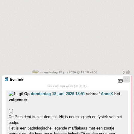
• donderdag 18 juni 2026 @ 19:18 • 266
livelink
keek op mijn week ( © DJ11)
Op
donderdag 18 juni 2026 18:51
schreef
AnneX
het
volgende:
[..]
De President is niet dement. Hij is neurologisch en fysiek van het
padje.
Het is een pathologische liegende maffiabaas met een zootje
getrouwen, die hem trouw hebben beloofd(?) en dan puur voor