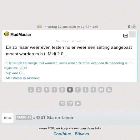
• vrijdag 12 juni 2026 @ 17:32 • 150
MadMaster
Schots en scheef...
En zo maar weer even testen nu er weer een setting aangepast
moest worden m.b.t. Midi 2.0...
-
"Dat is ook het lastige met woorden, soms komen ze rotter over dan de bedoeling is..."
-
© just me, 2015
-
Vijf voor 12...
-
MadMaster @ Mixcloud
1
2
3
4
5
6
7
8
9
10
11
12
13
#4251 Sta en Lever
muz
RADIO 49
steun FOK! en koop via een van deze links
Coolblue
Bitvavo