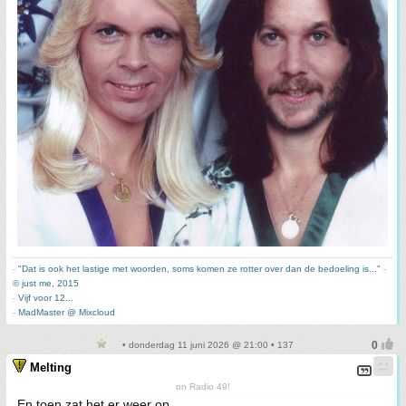
-
"Dat is ook het lastige met woorden, soms komen ze rotter over dan de bedoeling is..."
-
© just me, 2015
-
Vijf voor 12...
-
MadMaster @ Mixcloud
• donderdag 11 juni 2026 @ 21:00 • 137
Melting
on Radio 49!
En toen zat het er weer op.