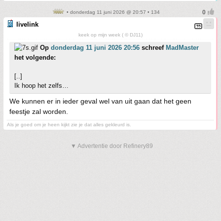
• donderdag 11 juni 2026 @ 20:57 • 134
livelink
keek op mijn week ( © DJ11)
Op
donderdag 11 juni 2026 20:56
schreef
MadMaster
het volgende:
[..]
Ik hoop het zelfs…
We kunnen er in ieder geval wel van uit gaan dat het geen
feestje zal worden.
Als je goed om je heen kijkt zie je dat alles gekleurd is.
▼ Advertentie door Refinery89