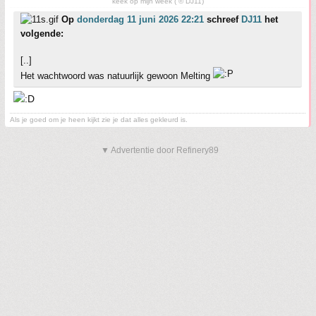
keek op mijn week ( © DJ11)
Op
donderdag 11 juni 2026 22:21
schreef
DJ11
het
volgende:
[..]
Het wachtwoord was natuurlijk gewoon Melting
Als je goed om je heen kijkt zie je dat alles gekleurd is.
▼ Advertentie door Refinery89