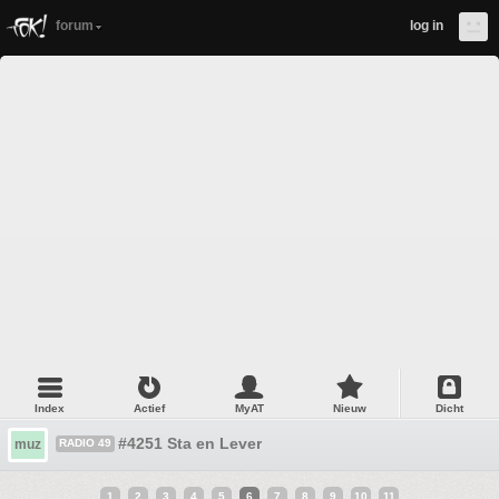
forum
log in
Index
Actief
MyAT
Nieuw
Dicht
#4251 Sta en Lever
muz
RADIO 49
1
2
3
4
5
6
7
8
9
10
11