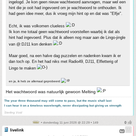
ingelogd. Je kon geen nieuw wachtwoord aanvragen, maar wel een
hint die je ooit had ingevoerd om je wachtwoord te onthouden. Ik
had geen idee meer, dus ik vroeg mijn hint op en dat was "Elfje".
Echt, ik was volkomen clueless
Ik kon me totaal geen wachtwoord voorstellen waarbij ik dat als
hint had ingevoerd. Plus dat ik alleen nog maar aan de Lingo-jingle
van @:DJ11 kon denken
Maar goed, na een halve dag puzzelen en nadenken kwam ik er
dan toch op. En het had niks met Radio49, DJ11, Elfletterig of
Lingo te maken
en ja, ik heb ze allemaal geprobeerd
Het wachtwoord was natuurlijk gewoon Melting
The year three thousand may still come to pass, but the music shall last
I can hear it on a timeless wavelength, never dissipating but giving us strength
.
Sterling Void
• donderdag 11 juni 2026 @ 22:29 • 149
livelink