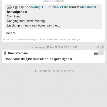
Sijsjes en Drijfsijsjes
Op
donderdag 11 juni 2026 21:00
schreef
MadMaster
het volgende:
Ow! Klaar..
Dat ging snel, dank Melting.
En Symph, neem een borrel van me…
Cheers!
Ik hou van onverwachte dingen, ik hou alleen niet zo van verrassingen
• donderdag 11 juni 2026 @ 21:01 • 146
Doedezemaar
Dank voor de fijne muziek en de gezelligheid
▼ Advertentie door Refinery89