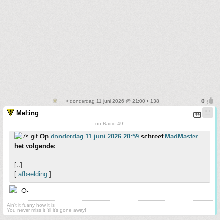
• donderdag 11 juni 2026 @ 21:00 • 138
Melting
on Radio 49!
Op
donderdag 11 juni 2026 20:59
schreef
MadMaster
het volgende:
[..]
[
afbeelding
]
Ain't it funny how it is
You never miss it 'til it's gone away!