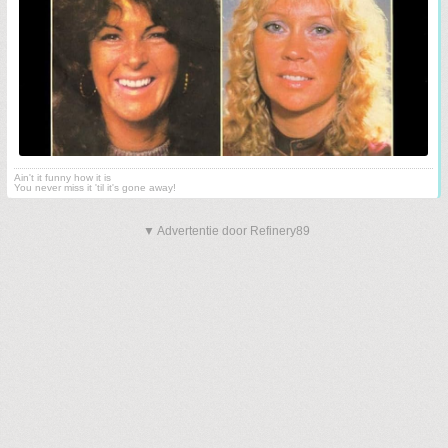
Ain't it funny how it is
You never miss it 'til it's gone away!
▼ Advertentie door Refinery89