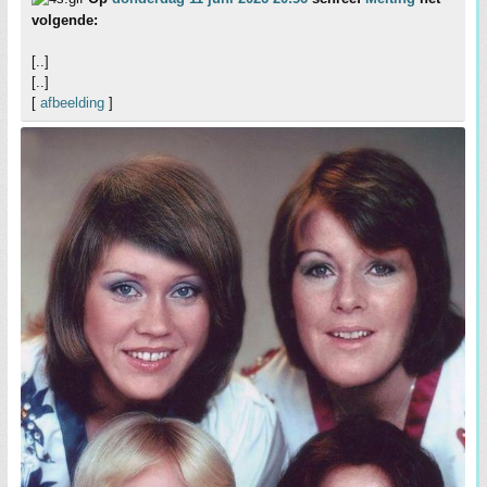
volgende:
[..]
[..]
[
afbeelding
]