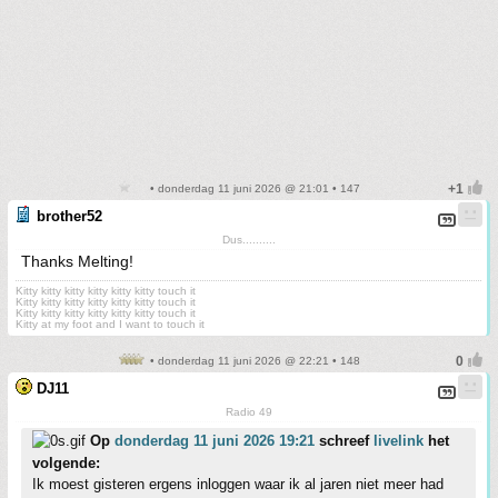
• donderdag 11 juni 2026 @ 21:01 • 147
brother52
Dus..........
Thanks Melting!
Kitty kitty kitty kitty kitty kitty touch it
Kitty kitty kitty kitty kitty kitty touch it
Kitty kitty kitty kitty kitty kitty touch it
Kitty at my foot and I want to touch it
• donderdag 11 juni 2026 @ 22:21 • 148
DJ11
Radio 49
Op
donderdag 11 juni 2026 19:21
schreef
livelink
het
volgende:
Ik moest gisteren ergens inloggen waar ik al jaren niet meer had