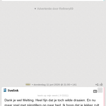
▼ Advertentie door Refinery89
• donderdag 11 juni 2026 @ 21:00 • 141
livelink
keek op mijn week ( © DJ11)
Dank je wel Melting. Heel fijn dat je toch wilde draaien. En nu
maar snel met pijnstillers op naar bed. Ik hoop dat je lekker zult