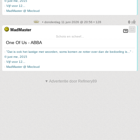
© just me, 2015
-
Vijf voor 12...
-
MadMaster @ Mixcloud
• donderdag 11 juni 2026 @ 20:56 • 128
MadMaster
Schots en scheef...
One Of Us - ABBA
-
"Dat is ook het lastige met woorden, soms komen ze rotter over dan de bedoeling is..."
-
© just me, 2015
-
Vijf voor 12...
-
MadMaster @ Mixcloud
▼ Advertentie door Refinery89