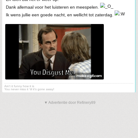
Dank allemaal voor het luisteren en meespelen.
Ik wens jullie een goede nacht, en wellicht tot zaterdag.
Ain't it funny how it is
You never miss it 'til it's gone away!
▼ Advertentie door Refinery89