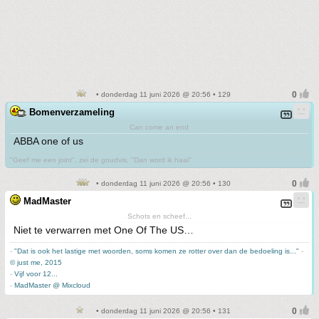
• donderdag 11 juni 2026 @ 20:56 • 129
Bomenverzameling
Can come an end
ABBA one of us
"Geef me een joint", zei de goudvis, "Dan word ik haai"
• donderdag 11 juni 2026 @ 20:56 • 130
MadMaster
Schots en scheef...
Niet te verwarren met One Of The US…
-
"Dat is ook het lastige met woorden, soms komen ze rotter over dan de bedoeling is..."
-
© just me, 2015
-
Vijf voor 12...
-
MadMaster @ Mixcloud
• donderdag 11 juni 2026 @ 20:56 • 131