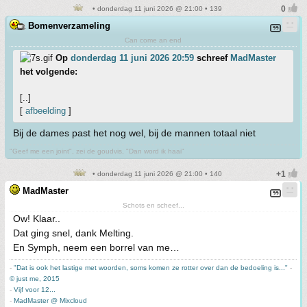
• donderdag 11 juni 2026 @ 21:00 • 139
Bomenverzameling
Can come an end
Op
donderdag 11 juni 2026 20:59
schreef
MadMaster
het volgende:
[..]
[
afbeelding
]
Bij de dames past het nog wel, bij de mannen totaal niet
"Geef me een joint", zei de goudvis, "Dan word ik haai"
• donderdag 11 juni 2026 @ 21:00 • 140
MadMaster
Schots en scheef...
Ow! Klaar..
Dat ging snel, dank Melting.
En Symph, neem een borrel van me…
-
"Dat is ook het lastige met woorden, soms komen ze rotter over dan de bedoeling is..."
-
© just me, 2015
-
Vijf voor 12...
-
MadMaster @ Mixcloud