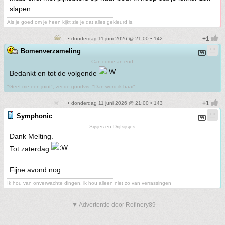
slapen.
Als je goed om je heen kijkt zie je dat alles gekleurd is.
• donderdag 11 juni 2026 @ 21:00 • 142
Bomenverzameling
Can come an end
Bedankt en tot de volgende
"Geef me een joint", zei de goudvis, "Dan word ik haai"
• donderdag 11 juni 2026 @ 21:00 • 143
Symphonic
Sijsjes en Drijfsijsjes
Dank Melting.
Tot zaterdag
Fijne avond nog
Ik hou van onverwachte dingen, ik hou alleen niet zo van verrassingen
▼ Advertentie door Refinery89