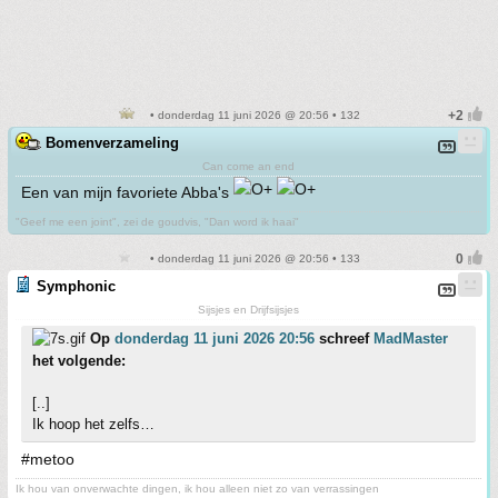
• donderdag 11 juni 2026 @ 20:56 • 132
Bomenverzameling
Can come an end
Een van mijn favoriete Abba's
"Geef me een joint", zei de goudvis, "Dan word ik haai"
• donderdag 11 juni 2026 @ 20:56 • 133
Symphonic
Sijsjes en Drijfsijsjes
Op
donderdag 11 juni 2026 20:56
schreef
MadMaster
het volgende:
[..]
Ik hoop het zelfs…
#metoo
Ik hou van onverwachte dingen, ik hou alleen niet zo van verrassingen