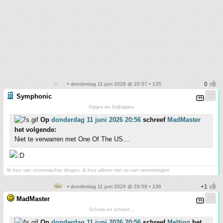
• donderdag 11 juni 2026 @ 20:57 • 135
Symphonic
Sijsjes en Drijfsijsjes
Op
donderdag 11 juni 2026 20:56
schreef
MadMaster
het volgende:
Niet te verwarren met One Of The US…
Ik hou van onverwachte dingen, ik hou alleen niet zo van verrassingen
• donderdag 11 juni 2026 @ 20:59 • 136
MadMaster
Schots en scheef...
Op
donderdag 11 juni 2026 20:56
schreef
Melting
het