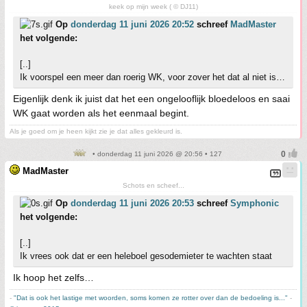
keek op mijn week ( © DJ11)
Op
donderdag 11 juni 2026 20:52
schreef
MadMaster
het volgende:
[..]
Ik voorspel een meer dan roerig WK, voor zover het dat al niet is…
Eigenlijk denk ik juist dat het een ongelooflijk bloedeloos en saai
WK gaat worden als het eenmaal begint.
Als je goed om je heen kijkt zie je dat alles gekleurd is.
• donderdag 11 juni 2026 @ 20:56 • 127
MadMaster
Schots en scheef...
Op
donderdag 11 juni 2026 20:53
schreef
Symphonic
het volgende:
[..]
Ik vrees ook dat er een heleboel gesodemieter te wachten staat
Ik hoop het zelfs…
-
"Dat is ook het lastige met woorden, soms komen ze rotter over dan de bedoeling is..."
-