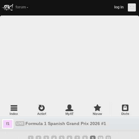
forum
log in
Index
Actief
MyAT
Nieuw
Dicht
Formula 1 Spanish Grand Prix 2026 #1
f1
LIVE
1
2
3
4
5
6
7
8
9
10
11