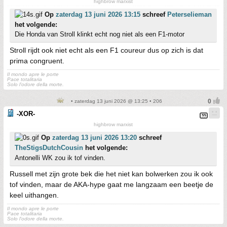
highbrow marxist
Op
zaterdag 13 juni 2026 13:15
schreef
Peterselieman
het volgende:
Die Honda van Stroll klinkt echt nog niet als een F1-motor
Stroll rijdt ook niet echt als een F1 coureur dus op zich is dat
prima congruent.
Il mondo apre le porte
Pace totalitaria
Solo l'odore della morte.
• zaterdag 13 juni 2026 @ 13:25 • 206
-XOR-
highbrow marxist
Op
zaterdag 13 juni 2026 13:20
schreef
TheStigsDutchCousin
het volgende:
Antonelli WK zou ik tof vinden.
Russell met zijn grote bek die het niet kan bolwerken zou ik ook
tof vinden, maar de AKA-hype gaat me langzaam een beetje de
keel uithangen.
Il mondo apre le porte
Pace totalitaria
Solo l'odore della morte.