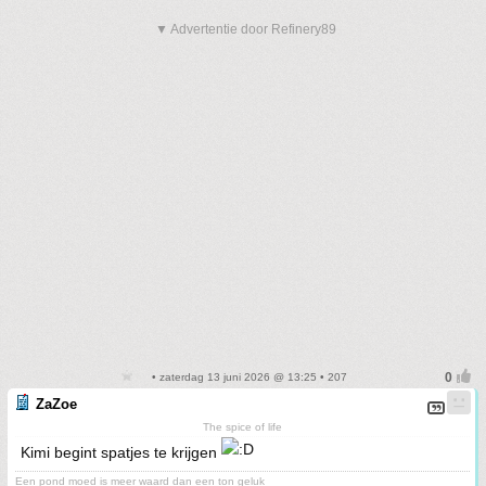
▼ Advertentie door Refinery89
• zaterdag 13 juni 2026 @ 13:25 • 207
ZaZoe
The spice of life
Kimi begint spatjes te krijgen
Een pond moed is meer waard dan een ton geluk