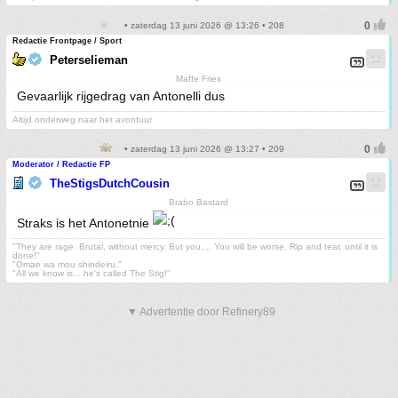
• zaterdag 13 juni 2026 @ 13:26 • 208
Redactie Frontpage / Sport
Peterselieman
Maffe Fries
Gevaarlijk rijgedrag van Antonelli dus
Altijd onderweg naar het avontuur
• zaterdag 13 juni 2026 @ 13:27 • 209
Moderator / Redactie FP
TheStigsDutchCousin
Brabo Bastard
Straks is het Antonetnie
"They are rage. Brutal, without mercy. But you.... You will be worse. Rip and tear, until it is
done!"
"Omae wa mou shindeiru."
"All we know is... he's called The Stig!"
▼ Advertentie door Refinery89