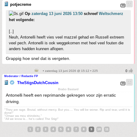
potjecreme
Op
zaterdag 13 juni 2026 13:50
schreef
Weltschmerz
het volgende:
[..]
Neuh, Antonelli heeft vies veel mazzel gehad en Russell extreem
veel pech. Antonelli is ook weggekomen met heel veel fouten die
anders hadden kunnen aflopen.
Grappig hoe snel dat is vergeten.
• zaterdag 13 juni 2026 @ 15:12 • 225
Moderator / Redactie FP
TheStigsDutchCousin
Brabo Bastard
Antonelli heeft een reprimande gekregen voor zijn erratic
driving.
"They are rage. Brutal, without mercy. But you.... You will be worse. Rip and tear, until it is
done!"
"Omae wa mou shindeiru."
"All we know is... he's called The Stig!"
1
2
3
4
5
6
7
8
9
10
11