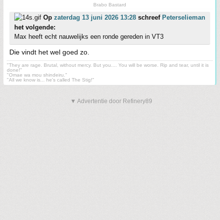
Brabo Bastard
Op
zaterdag 13 juni 2026 13:28
schreef
Peterselieman
het volgende:
Max heeft echt nauwelijks een ronde gereden in VT3
Die vindt het wel goed zo.
"They are rage. Brutal, without mercy. But you.... You will be worse. Rip and tear, until it is
done!"
"Omae wa mou shindeiru."
"All we know is... he's called The Stig!"
▼ Advertentie door Refinery89