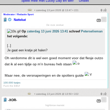
Speel mee met Lucky Day en win!
Unibet
• zaterdag 13 juni 2026 @ 13:47 • 221
Moderator / Redactie Sport
Nattekat
De roze zeekat
Op
zaterdag 13 juni 2026 13:41
schreef
Peterselieman
het volgende:
[..]
Je gaat een kratje pit halen?
Oh verdomme dit is wel een goed moment voor dat flesje outzo
dat ik al een tijdje op m'n bureau heb staan
Maar nee, de versnaperingen en de spotters guide
100.000 katjes
Fuck the EBU!
• zaterdag 13 juni 2026 @ 13:50 • 222
-XOR-
highbrow marxist