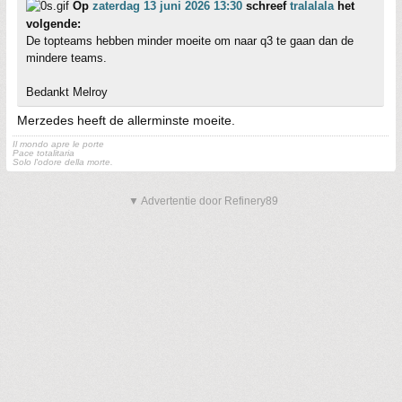
Op
zaterdag 13 juni 2026 13:30
schreef
tralalala
het
volgende:
De topteams hebben minder moeite om naar q3 te gaan dan de
mindere teams.
Bedankt Melroy
Merzedes heeft de allerminste moeite.
Il mondo apre le porte
Pace totalitaria
Solo l'odore della morte.
▼ Advertentie door Refinery89