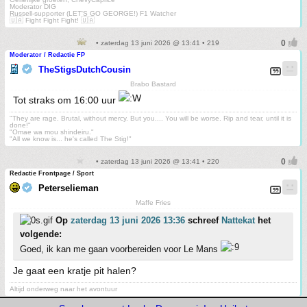
Moderator DIG
Russell-supporter (LET'S GO GEORGE!) F1 Watcher
🇺🇦 Fight Fight Fight! 🇺🇦
• zaterdag 13 juni 2026 @ 13:41 • 219
Moderator / Redactie FP
TheStigsDutchCousin
Brabo Bastard
Tot straks om 16:00 uur
"They are rage. Brutal, without mercy. But you.... You will be worse. Rip and tear, until it is
done!"
"Omae wa mou shindeiru."
"All we know is... he's called The Stig!"
• zaterdag 13 juni 2026 @ 13:41 • 220
Redactie Frontpage / Sport
Peterselieman
Maffe Fries
Op
zaterdag 13 juni 2026 13:36
schreef
Nattekat
het
volgende:
Goed, ik kan me gaan voorbereiden voor Le Mans
Je gaat een kratje pit halen?
Altijd onderweg naar het avontuur