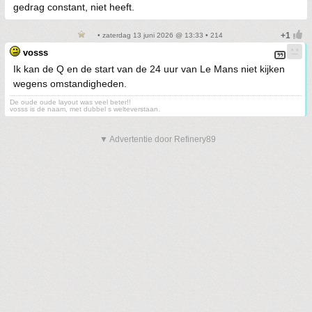
gedrag constant, niet heeft.
• zaterdag 13 juni 2026 @ 13:33 • 214
vosss
Ik kan de Q en de start van de 24 uur van Le Mans niet kijken
wegens omstandigheden.
De oude oude layout was veel beter!!
vosss is de naam, met dubbel s welteverstaan.
▼ Advertentie door Refinery89