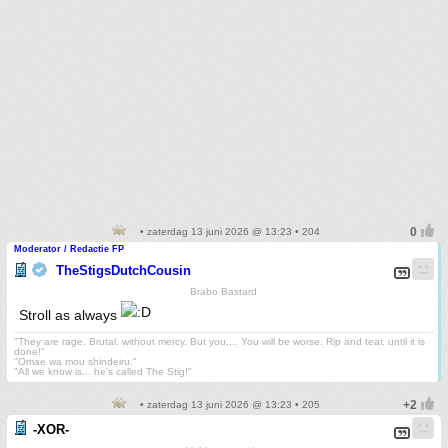
• zaterdag 13 juni 2026 @ 13:23 • 204
Moderator / Redactie FP
TheStigsDutchCousin
Brabo Bastard
Stroll as always
"They are rage. Brutal, without mercy. But you.... You will be worse. Rip and tear, until it is
done!"
"Omae wa mou shindeiru."
"All we know is... he's called The Stig!"
• zaterdag 13 juni 2026 @ 13:23 • 205
-XOR-