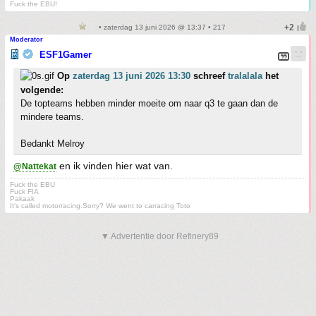
Fuck the EBU!
• zaterdag 13 juni 2026 @ 13:37 • 217
Moderator
ESF1Gamer
Op
zaterdag 13 juni 2026 13:30
schreef
tralalala
het
volgende:
De topteams hebben minder moeite om naar q3 te gaan dan de
mindere teams.
Bedankt Melroy
en ik vinden hier wat van.
@Nattekat
Fuck the EBU
Fuck FIA
Pakaak
It's called motorracing.Sorry? We went to carracing Toto
▼ Advertentie door Refinery89