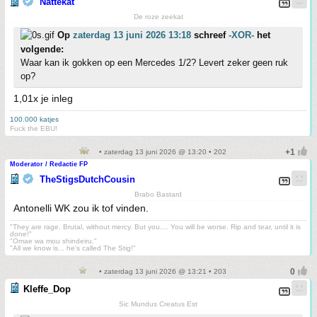
Nattekat
De roze zeekat
Op
zaterdag 13 juni 2026 13:18
schreef
-XOR-
het
volgende:
Waar kan ik gokken op een Mercedes 1/2? Levert zeker geen ruk
op?
1,01x je inleg
100.000 katjes
Fuck the EBU!
• zaterdag 13 juni 2026 @ 13:20 • 202
Moderator / Redactie FP
TheStigsDutchCousin
Brabo Bastard
Antonelli WK zou ik tof vinden.
"They are rage. Brutal, without mercy. But you.... You will be worse. Rip and tear, until it is
done!"
"Omae wa mou shindeiru."
"All we know is... he's called The Stig!"
• zaterdag 13 juni 2026 @ 13:21 • 203
Kleffe_Dop
Sic Mundus Creatus Est