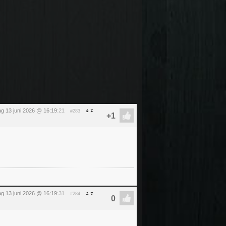
ag 13 juni 2026 @ 16:19
:21
#283
ag 13 juni 2026 @ 16:19
:31
#284