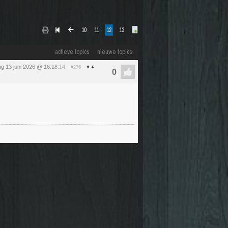
10
11
12
13
actieve topics
nieuwe topics
ag 13 juni 2026 @ 16:18
:14
#276