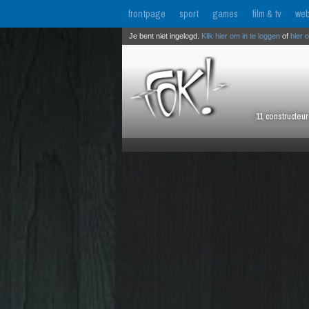
frontpage
sport
games
film & tv
web
Je bent niet ingelogd.
Klik hier om in te loggen
of
hier 
11 constructeu