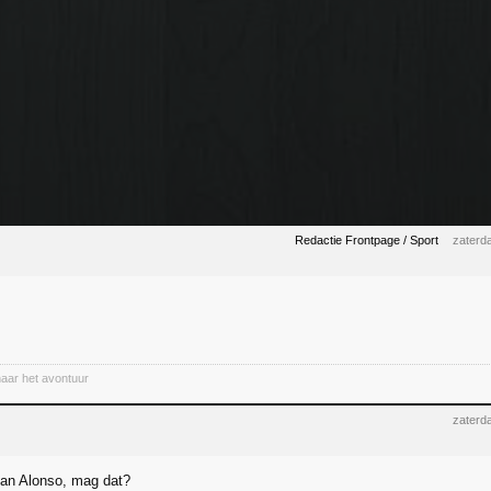
Redactie Frontpage / Sport
zaterd
naar het avontuur
zaterd
 dan Alonso, mag dat?