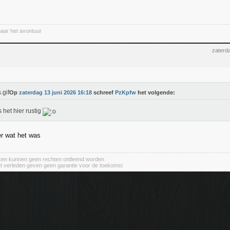
naar het avontuur
zaterd
Op
zaterdag 13 juni 2026 16:18
schreef
PzKpfw
het volgende:
s het hier rustig
er wat het was
aken kunnen geen rechten ontleend worden
et verleden geven geen garantie voor de toekomst