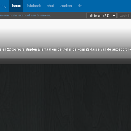
log
forum
fotoboek
chat
zoeken
dm
om een gratis account aan te maken
.
rs en 22 coureurs strijden allemaal om de titel in de koningsklasse van de autosport: