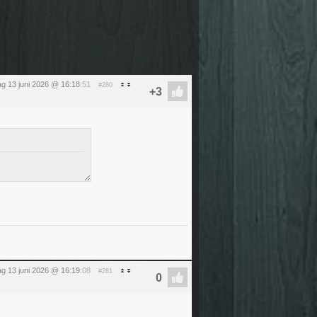
ag 13 juni 2026 @ 16:18
:51
#280
ag 13 juni 2026 @ 16:19
:08
#281