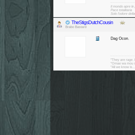
Il mondo apre le
Pace totalitaria
Solo l'odore dell
TheStigsDutchCousin
Brabo Bastard
Dag Ocon.
"They are rage. B
"Omae wa mou sh
"All we know is..