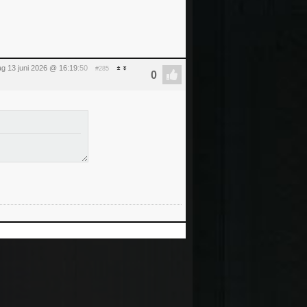
ag 13 juni 2026 @ 16:19
:50
#285