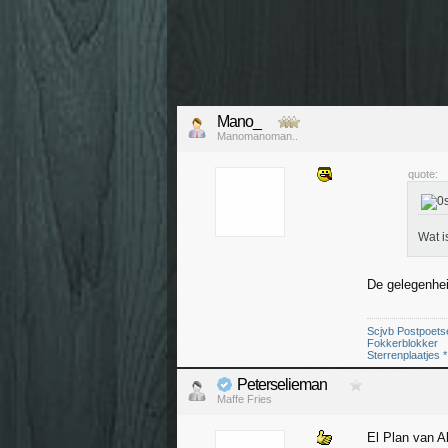
Mano_
Manomanoman..
quote:
Wat i
De gelegenhei
Scjvb Postpoets
Fokkerblokker
Sterrenplaatjes *
Peterselieman
Maffe Fries
El Plan van A