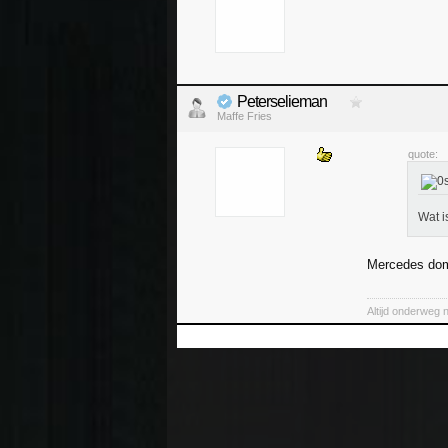
Peterselieman
Maffe Fries
quote:
Wat i
Mercedes domi
Altijd onderweg 