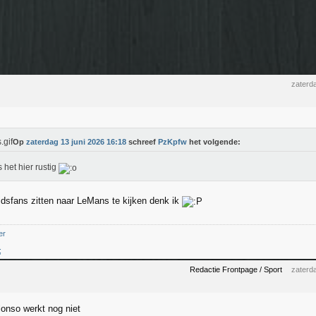
zaterd
Op
zaterdag 13 juni 2026 16:18
schreef
PzKpfw
het volgende:
s het hier rustig
dsfans zitten naar LeMans te kijken denk ik
er
;
Redactie Frontpage / Sport
zaterd
lonso werkt nog niet