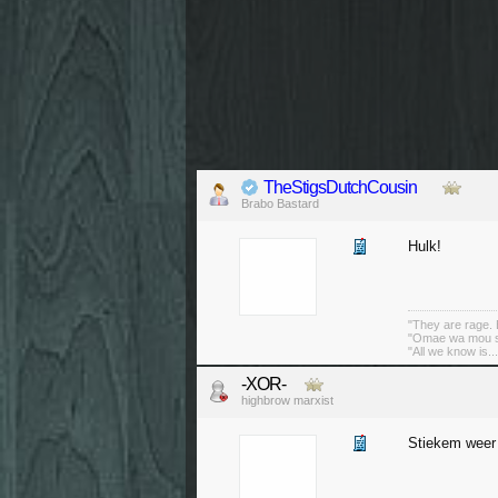
TheStigsDutchCousin
Brabo Bastard
Hulk!
"They are rage. B
"Omae wa mou sh
"All we know is..
-XOR-
highbrow marxist
Stiekem weer