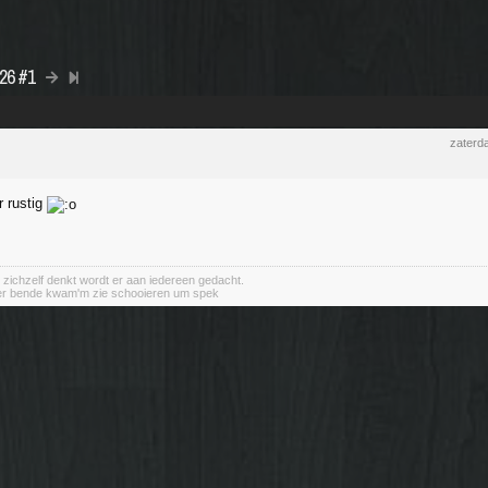
026 #1
zaterd
r rustig
 zichzelf denkt wordt er aan iedereen gedacht.
er bende kwam'm zie schooieren um spek