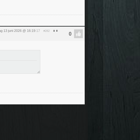
ag 13 juni 2026 @ 16:19
:17
#282