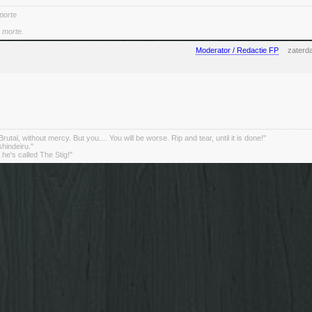
 porte
a morte.
Moderator / Redactie FP
zaterd
rutal, without mercy. But you.... You will be worse. Rip and tear, until it is done!"
indeiru."
. he's called The Stig!"