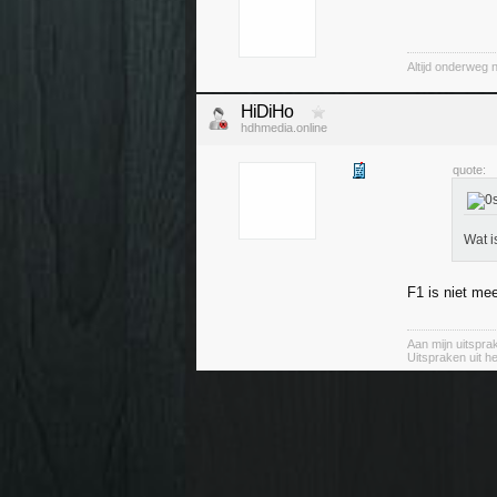
Altijd onderweg 
HiDiHo
hdhmedia.online
quote:
Wat i
F1 is niet me
Aan mijn uitspr
Uitspraken uit h