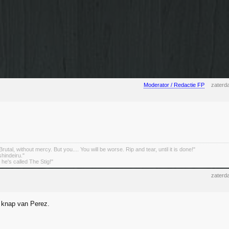
Moderator / Redactie FP
zaterd
rutal, without mercy. But you.... You will be worse. Rip and tear, until it is done!"
indeiru."
. he's called The Stig!"
zaterd
 knap van Perez.