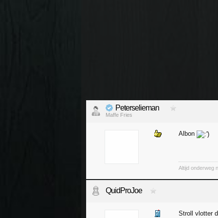
Peterselieman
Maffe Fries
Albon
Altijd onderweg 
QuidProJoe
Stroll vlotter