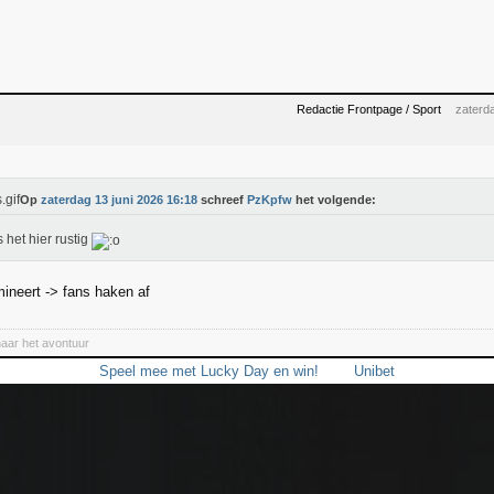
Redactie Frontpage / Sport
zaterd
Op
zaterdag 13 juni 2026 16:18
schreef
PzKpfw
het volgende:
s het hier rustig
neert -> fans haken af
naar het avontuur
Speel mee met Lucky Day en win!
Unibet