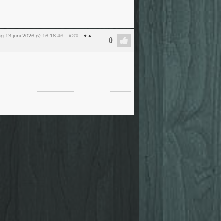
ag 13 juni 2026 @ 16:18
:46
#279