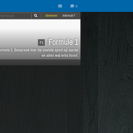
doneren
inbreuk?
Formule 1
F1
 Formule 1. Bespreek hier de snelste sport op aarde
en alles wat erbij hoort.