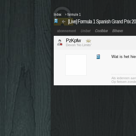
Index
»
formule 1
[Live] Formula 1 Spanish Grand Prix 2
abonnement
Unibet
Coolblue
Bitvavo
PzKpfw
Devon 'No Limits'
Wat is het hie
Als iedereen aan
Op fietsen zond