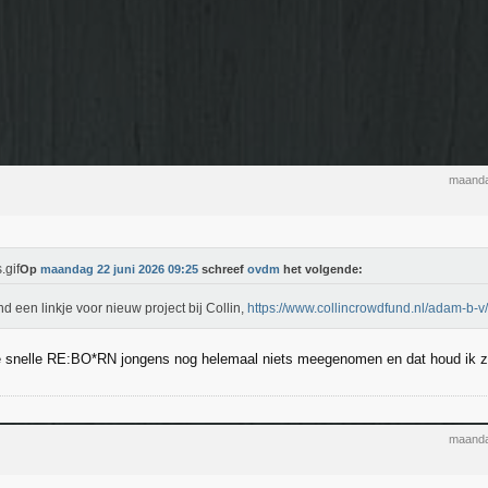
maanda
Op
maandag 22 juni 2026 09:25
schreef
ovdm
het volgende:
d een linkje voor nieuw project bij Collin,
https://www.collincrowdfund.nl/adam-b-v/
ie snelle RE:BO*RN jongens nog helemaal niets meegenomen en dat houd ik 
maanda