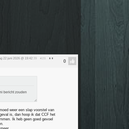
g 22 juni 2026 @ 19:42
:39
#155
ni bericht zouden
moed weer een slap voorstel van
 geval is, dan hoop ik dat CCF het
temmen. Ik heb geen goed gevoel
en.
 meer.