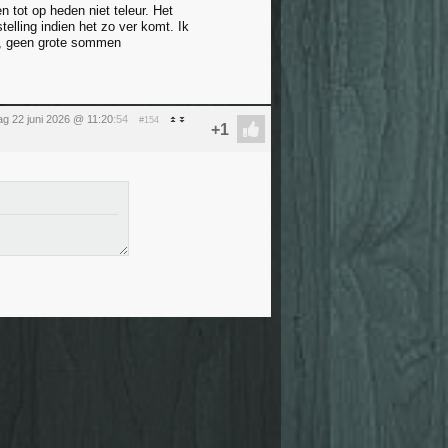
 tot op heden niet teleur. Het
telling indien het zo ver komt. Ik
de, geen grote sommen
g 22 juni 2026 @ 11:20
:54
#154