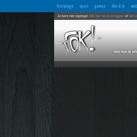
frontpage
sport
games
film & tv
web
Je bent niet ingelogd.
Klik hier om in te loggen
of
hier 
Hier kun je al