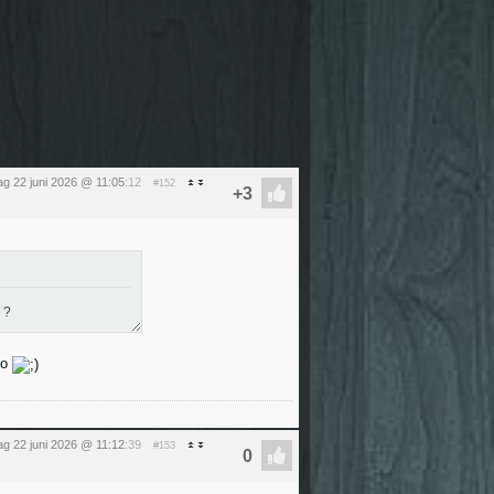
g 22 juni 2026 @ 11:05
:12
#152
?
zo
g 22 juni 2026 @ 11:12
:39
#153