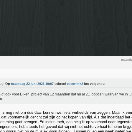
maanda
Op
maandag 22 juni 2026 10:07
schreef
escortmk2
het volgende:
eldt ook voor D!ken, project van 12 maanden dat nu al 21 loopt en waarvan we in ju
gen…
 is nog niet om dus daar kunnen we niets verkeerds van zeggen. Maar ik ver
dat voornamelijk gericht zal zijn op het kopen van tijd. Als dat inderdaad het
stemming gaat brengen. En indien toch, dan neig ik op voorhand naar tegens
ngnemers, heb steeds het gevoel dat wij niet het echte verhaal te horen krijg
toch vooral niet op de muziek vooruitlopen... Binnen nu en een week weten we