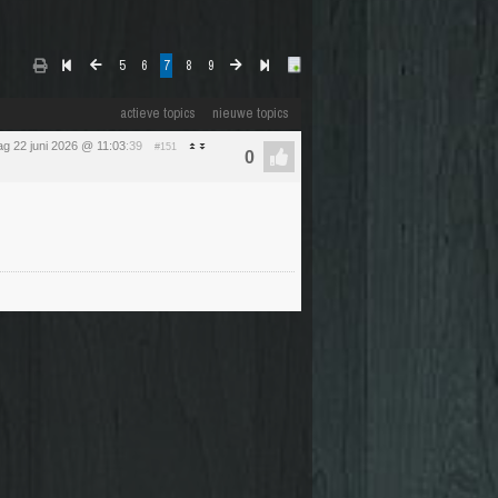
5
6
7
8
9
actieve topics
nieuwe topics
g 22 juni 2026 @ 11:03
:39
#151