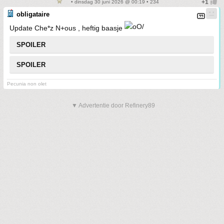
• dinsdag 30 juni 2026 @ 00:19 • 234
obligataire
Update Che*z N+ous , heftig baasje
SPOILER
SPOILER
Pecunia non olet
▼ Advertentie door Refinery89