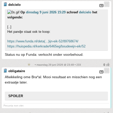
delcielo
Op
dinsdag 9 juni 2026 15:29
schreef
delcielo
het
volgende:
[..]
Het pandje staat ook te koop:
https://www.funda.nl/deta(...)ijn-eik-52/89768674/
https://huispedia.nl/kerkrade/6465eg/boudewijn-eik/52
Status nu op Funda: verkocht onder voorbehoud.
• maandag 29 juni 2026 @ 23:48 • 233
obligataire
Afwikkeling ome Bra*al. Mooi resultaat en misschien nog een
extraatje later.
SPOILER
Pecunia non olet