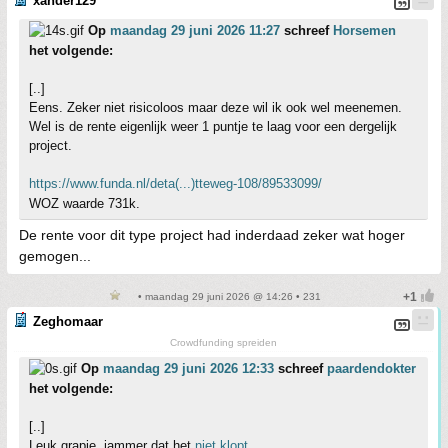
xander129
Op
maandag 29 juni 2026 11:27
schreef
Horsemen
het volgende:
[..]
Eens. Zeker niet risicoloos maar deze wil ik ook wel meenemen.
Wel is de rente eigenlijk weer 1 puntje te laag voor een dergelijk
project.
https://www.funda.nl/deta(...)tteweg-108/89533099/
WOZ waarde 731k.
De rente voor dit type project had inderdaad zeker wat hoger
gemogen...
• maandag 29 juni 2026 @ 14:26 • 231
Zeghomaar
Crowdfunding spreiden
Op
maandag 29 juni 2026 12:33
schreef
paardendokter
het volgende:
[..]
Leuk grapje, jammer dat het
niet klopt.....