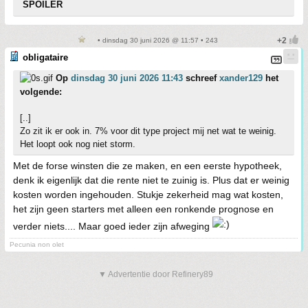
SPOILER
• dinsdag 30 juni 2026 @ 11:57 • 243
obligataire
Op
dinsdag 30 juni 2026 11:43
schreef
xander129
het
volgende:
[..]
Zo zit ik er ook in. 7% voor dit type project mij net wat te weinig.
Het loopt ook nog niet storm.
Met de forse winsten die ze maken, en een eerste hypotheek,
denk ik eigenlijk dat die rente niet te zuinig is. Plus dat er weinig
kosten worden ingehouden. Stukje zekerheid mag wat kosten,
het zijn geen starters met alleen een ronkende prognose en
verder niets.... Maar goed ieder zijn afweging
Pecunia non olet
▼ Advertentie door Refinery89