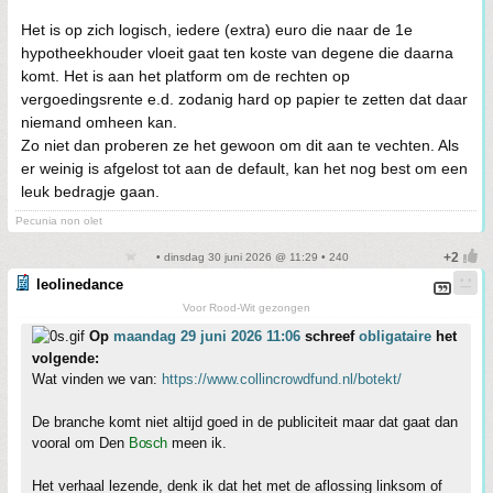
Het is op zich logisch, iedere (extra) euro die naar de 1e
hypotheekhouder vloeit gaat ten koste van degene die daarna
komt. Het is aan het platform om de rechten op
vergoedingsrente e.d. zodanig hard op papier te zetten dat daar
niemand omheen kan.
Zo niet dan proberen ze het gewoon om dit aan te vechten. Als
er weinig is afgelost tot aan de default, kan het nog best om een
leuk bedragje gaan.
Pecunia non olet
• dinsdag 30 juni 2026 @ 11:29 • 240
leolinedance
Voor Rood-Wit gezongen
Op
maandag 29 juni 2026 11:06
schreef
obligataire
het
volgende:
Wat vinden we van:
https://www.collincrowdfund.nl/botekt/
De branche komt niet altijd goed in de publiciteit maar dat gaat dan
vooral om Den
Bosch
meen ik.
Het verhaal lezende, denk ik dat het met de aflossing linksom of