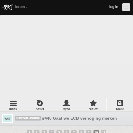
forum
log in
Index
Actief
MyAT
Nieuw
Dicht
#440 Gaat we ECB verhoging merken CF aa
wgr
CROWDFUNDING
1
2
3
4
5
6
7
8
9
10
11