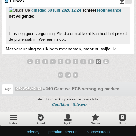
Erinco71
Op
dinsdag 30 juni 2026 12:24
schreef
leolinedance
het volgende:
[..]
Er is nog geen vergunning. Als die er niet komt kan heel het project
de prullenbak in. Wel een risico..
Met vergunning zou ik hem meenemen, maar nu twijfel ik.
1
2
3
4
5
6
7
8
9
10
11
12
13
#440 Gaat we ECB verhoging merken CF aa
wgr
CROWDFUNDING
steun FOK! en koop via een van deze links
Coolblue
Bitvavo
Index
Actief
MyAT
Nieuw
Dicht
privacy
•
premium account
•
voorwaarden