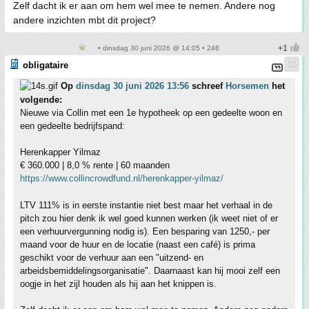
Zelf dacht ik er aan om hem wel mee te nemen. Andere nog
andere inzichten mbt dit project?
• dinsdag 30 juni 2026 @ 14:05 • 246
obligataire
Op
dinsdag 30 juni 2026 13:56
schreef
Horsemen
het
volgende:
Nieuwe via Collin met een 1e hypotheek op een gedeelte woon en
een gedeelte bedrijfspand:
Herenkapper Yilmaz
€ 360.000 | 8,0 % rente | 60 maanden
https://www.collincrowdfund.nl/herenkapper-yilmaz/
LTV 111% is in eerste instantie niet best maar het verhaal in de
pitch zou hier denk ik wel goed kunnen werken (ik weet niet of er
een verhuurvergunning nodig is). Een besparing van 1250,- per
maand voor de huur en de locatie (naast een café) is prima
geschikt voor de verhuur aan een "uitzend- en
arbeidsbemiddelingsorganisatie". Daarnaast kan hij mooi zelf een
oogje in het zijl houden als hij aan het knippen is.