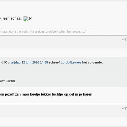
ij een schaal.
r late, nor is he early .He arrives precisely when he means to.”
vri
Op
vrijdag 12 juni 2026 14:55
schreef
LordofLeaves
het volgende:
ukwekkend.
 jezelf zijn man beetje lekker luchtje op gel in je haren
vri