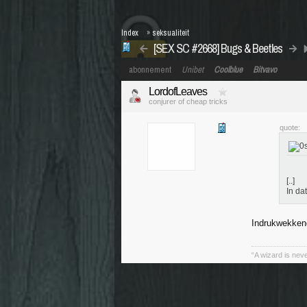
Index
»
seksualiteit
[SEX SC #2668] Bugs & Beetles
abonnement
Unibet
Coolblue
Bitvavo
LordofLeaves
conjurer of cheap tricks
quote:
[..]
In da
Indrukwekken
“A wizard is neve