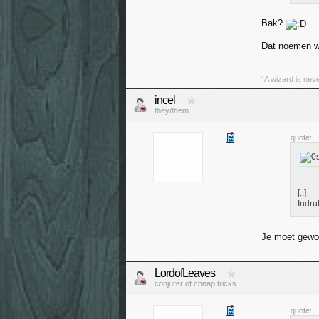
Bak?
Dat noemen w
“A wizard is neve
incel
they/them
quote:
[..]
Indr
Je moet gewoon
LordofLeaves
conjurer of cheap tricks
quote: