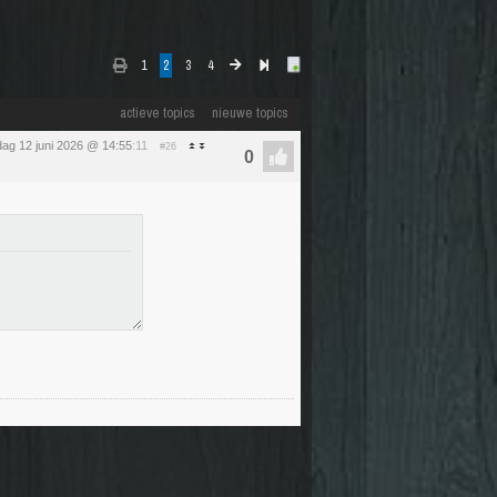
1
2
3
4
actieve topics
nieuwe topics
jdag 12 juni 2026 @ 14:55
:11
#26