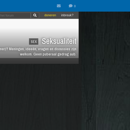
doneren
inbreuk?
Seksualiteit
SEX
rtner)? Meningen, ideeën, vragen en discussies zijn
welkom. Geen puberaal gedrag aub.