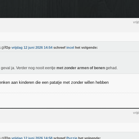
vri
Op
vrijdag 12 juni 2026 14:54
schreef
incel
het volgende:
t geval ja. Verder nog nooit eentje
met zonder armen of benen
gehad.
enken aan kinderen die een patatje met zonder willen hebben
vri
Op
vrijdag 12 juni 2026 14:58
schreef
Puzzie
het volgende: