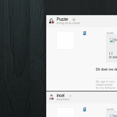
Puzzie
Kreng de la crème
quote:
[..]
In da
Dit doet me d
My age is very
Inappropriate
for my behavior
incel
they/them
quote: