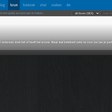
log
forum
fotoboek
chat
zoeken
dm
om een gratis account aan te maken
.
l iedereen doet het of heeft het erover. Maar wat betekent seks nu voor jou (en je pa