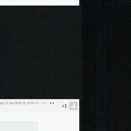
jdag 12 juni 2026 @ 14:59
:43
#33