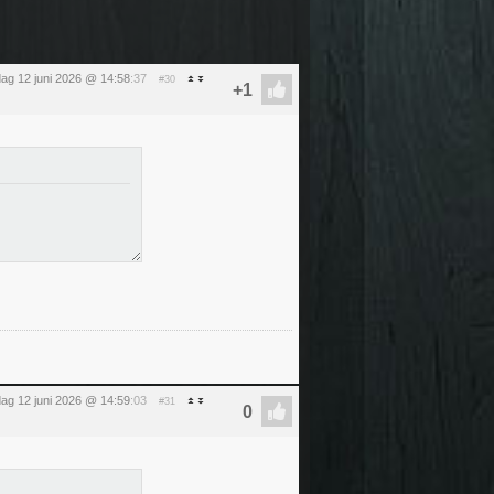
jdag 12 juni 2026 @ 14:58
:37
#30
jdag 12 juni 2026 @ 14:59
:03
#31