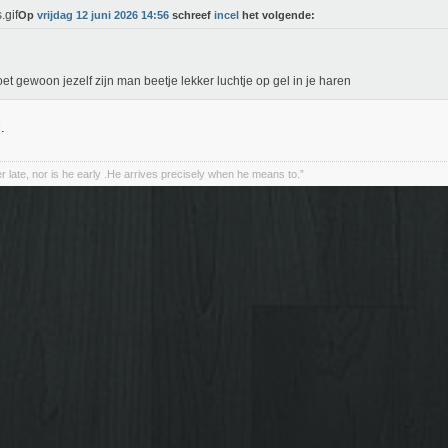
Op
vrijdag 12 juni 2026 14:56
schreef
incel
het volgende:
et gewoon jezelf zijn man beetje lekker luchtje op gel in je haren
.
r late, nor is he early .He arrives precisely when he means to.”