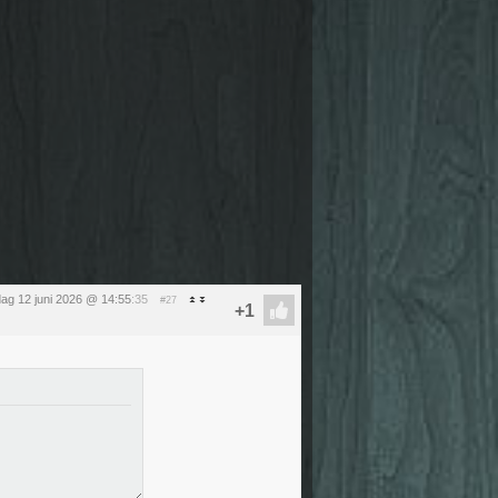
jdag 12 juni 2026 @ 14:55
:35
#27