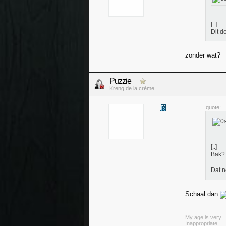
[..]
Dit d
zonder wat?
Puzzie
Kreng de la crème
quote:
[..]
Bak
Dat n
Schaal dan
My age is very
Inappropriate