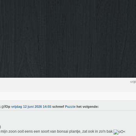
vri
Op
vrijdag 12 juni 2026 14:55
schreef
Puzzie
het volgende:
f mijn zoon ooit eens een soort van bonsai plantje, zat ook in zo'n bak