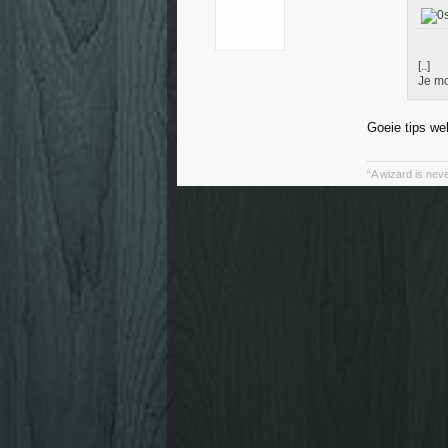
[..]
Je mo
Goeie tips wel
“A wizard is neve