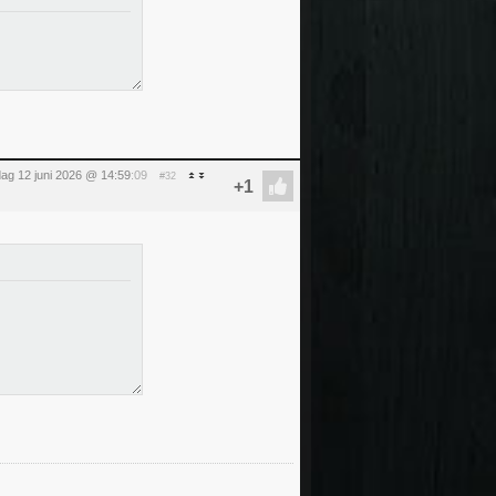
jdag 12 juni 2026 @ 14:59
:09
#32