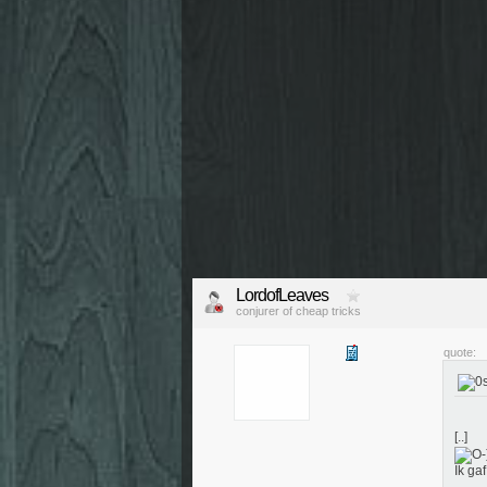
LordofLeaves
conjurer of cheap tricks
quote:
[..]
Ik ga