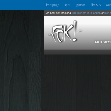
frontpage
sport
games
film & tv
web
Je bent niet ingelogd.
Klik hier om in te loggen
of
hier 
Seks! Vrijwe