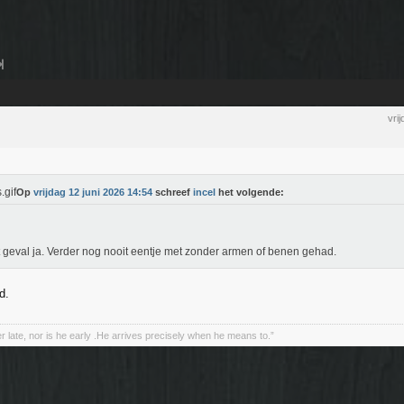
vri
Op
vrijdag 12 juni 2026 14:54
schreef
incel
het volgende:
t geval ja. Verder nog nooit eentje met zonder armen of benen gehad.
d.
r late, nor is he early .He arrives precisely when he means to.”