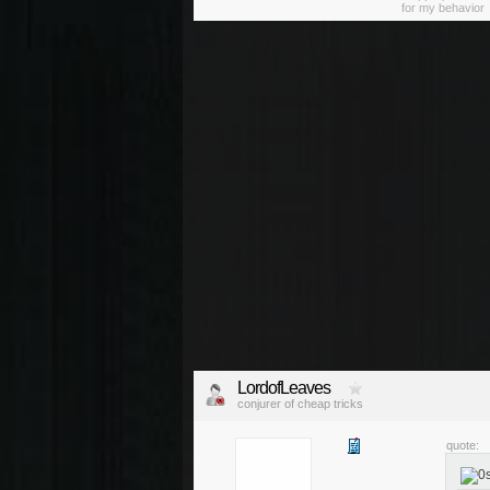
for my behavior
LordofLeaves
conjurer of cheap tricks
quote: