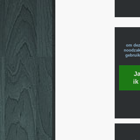
om dez
noodzake
gebruik
J
ik