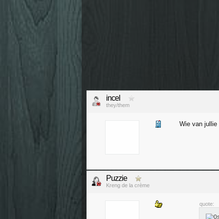
incel
they/them
Wie van julli
Puzzie
Kreng de la crème
quote: