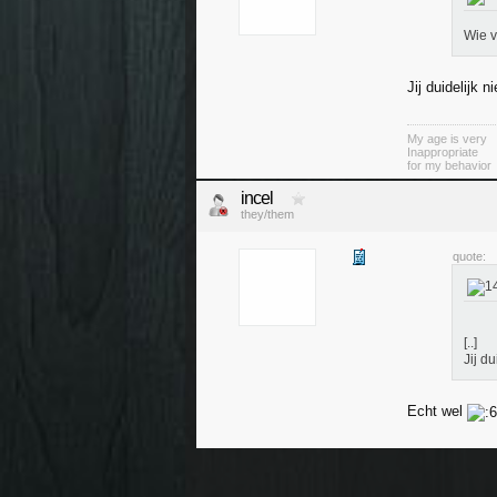
Wie v
Jij duidelijk ni
My age is very
Inappropriate
for my behavior
incel
they/them
quote:
[..]
Jij du
Echt wel