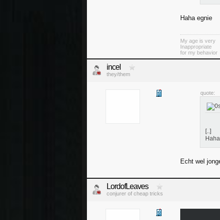
Haha egnie
My age is very
Inappropriate
for my behavior
incel
they/them
quote:
[..]
Haha
Echt wel jong
LordofLeaves
conjurer of cheap tricks