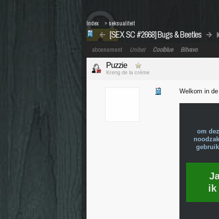
Index
»
seksualiteit
[SEX SC #2668] Bugs & Beetles
abonnement
Unibet
Coolblue
Bitvavo
Puzzie
Kreng de la crème
Welkom in d
om dez
noodzake
gebruik
J
ik