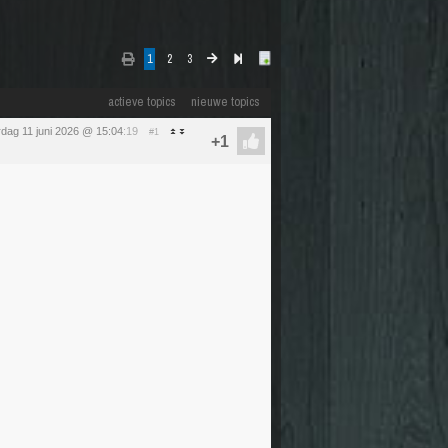
1
2
3
actieve topics
nieuwe topics
dag 11 juni 2026 @ 15:04
:19
#1