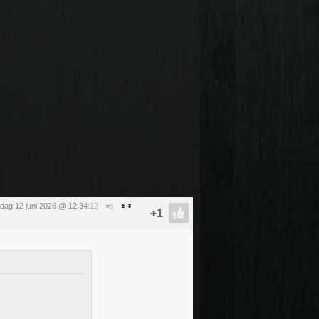
ijdag 12 juni 2026 @ 12:34
:12
#5