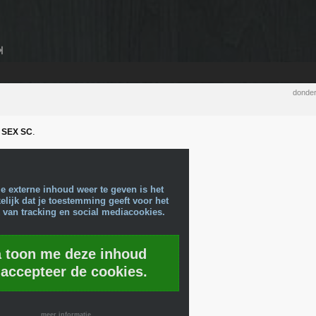
donder
e
.
SEX SC
e externe inhoud weer te geven is het
lijk dat je toestemming geeft voor het
 van tracking en social mediacookies.
a toon me deze inhoud
 accepteer de cookies.
meer informatie