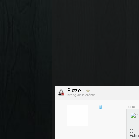
Puzzie
Kreng de la crème
quote:
[..]
Echt