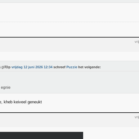
vr
Op
vrijdag 12 juni 2026 12:34
schreef
Puzzie
het volgende:
 egnie
e, kheb keiveel geneukt
vr