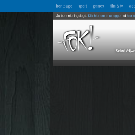
frontpage
sport
games
film & tv
web
Je bent niet ingelogd.
Klik hier om in te loggen
of
hier 
Seks! Vrijwe