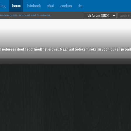
log
forum
fotoboek
chat
zoeken
dm
om een gratis account aan te maken
.
l iedereen doet het of heeft het erover. Maar wat betekent seks nu voor jou (en je pa