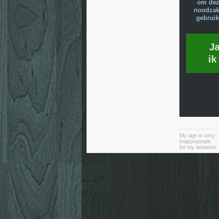
om dez
noodzake
gebruik
J
ik
My age is very
Inappropriate
for my behavior