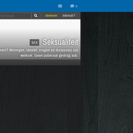
doneren
inbreuk?
Seksualiteit
SEX
rtner)? Meningen, ideeën, vragen en discussies zijn
welkom. Geen puberaal gedrag aub.