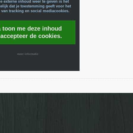
e externe inhoud weer te geven is het
lijk dat je toestemming geeft voor het
 van tracking en social mediacookies.
a toon me deze inhoud
 accepteer de cookies.
meer informatie