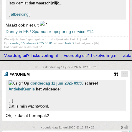
Iets gemist dan waarschijnlijk...
[
afbeelding
]
Maakt ook niet uit
Danny in FB / Spamuser opsporing service #14
Wie mij niet heeft grootgebracht, zal mij ook niet klein krijgen!
Op
zaterdag 15 februari 2025 08:01
schreef
JustinK
het volgende:[/b]
Dot houdt van lekker vlot :P
Voordelig uit? Ticketveiling.nl
Voordelig uit? Ticketveiling.nl
Zala
• donderdag 11 juni 2026 @ 12:18 • 21
#ANONIEM
Op
donderdag 11 juni 2026 09:50
schreef
AntiekeKennis
het volgende:
[..]
Dat is mijn wachtwoord.
Oh, ik dacht berenpak2
• donderdag 11 juni 2026 @ 12:25 • 22