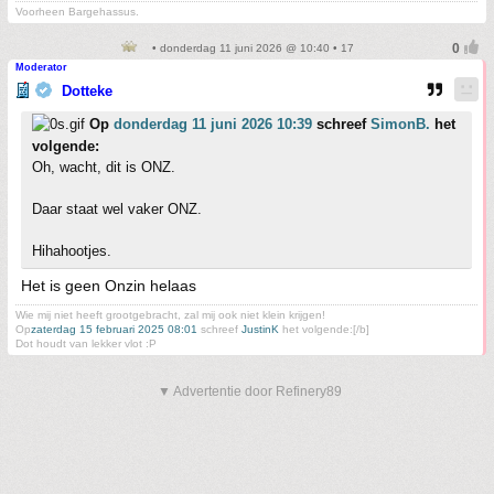
Voorheen Bargehassus.
• donderdag 11 juni 2026 @ 10:40 • 17
Moderator
Dotteke
Op
donderdag 11 juni 2026 10:39
schreef
SimonB.
het
volgende:
Oh, wacht, dit is ONZ.
Daar staat wel vaker ONZ.
Hihahootjes.
Het is geen Onzin helaas
Wie mij niet heeft grootgebracht, zal mij ook niet klein krijgen!
Op
zaterdag 15 februari 2025 08:01
schreef
JustinK
het volgende:[/b]
Dot houdt van lekker vlot :P
▼ Advertentie door Refinery89