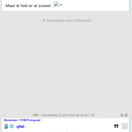
Maar ik heb er al zoveel..
▼ Advertentie door Refinery89
• donderdag 11 juni 2026 @ 10:21 • 10
Moderator / FOK!Fotograaf
qltel