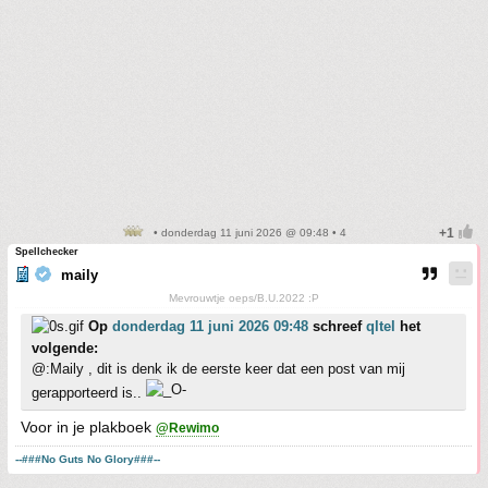
• donderdag 11 juni 2026 @ 09:48 • 4
Spellchecker
maily
Mevrouwtje oeps/B.U.2022 :P
Op
donderdag 11 juni 2026 09:48
schreef
qltel
het
volgende:
@:Maily , dit is denk ik de eerste keer dat een post van mij
gerapporteerd is..
Voor in je plakboek
@Rewimo
--###No Guts No Glory###--