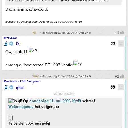
fokbungi FoKami di 15056743 foktau Telfokn 045898773311.
Dat is mijn wachtwoord.
Bericht % gewijzigd door Dotteke op 11-06-2026 09:58:30
• donderdag 11 juni 2026 @ 09:51 • 8
Moderator
D.
Ow, spuit 11
amang quinoa pasoa RTL 007 knotie
• donderdag 11 juni 2026 @ 09:54 • 9
Moderator / FOK!Fotograaf
qltel
Meneer Rewimo
Op
donderdag 11 juni 2026 09:48
schreef
Watmoetjenou
het volgende:
[..]
Je verdient ook een note!