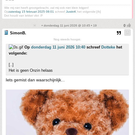
Wie mij niet heeft grootgebracht, zal mij ook niet klein krijgen!
Op
zaterdag 15 februari 2025 08:01
schreef
JustinK
het volgende:[/b]
Dot houdt van lekker vlot :P
• donderdag 11 juni 2026 @ 10:45 • 19
SimonB.
Nog steeds hoogst.
Op
donderdag 11 juni 2026 10:40
schreef
Dotteke
het
volgende:
[..]
Het is geen Onzin helaas
Iets gemist dan waarschijnlijk...