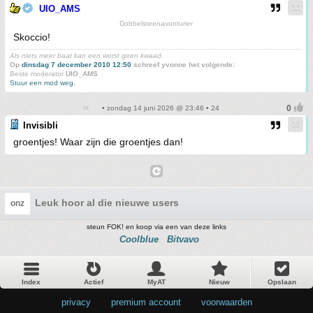
UIO_AMS
Dobbelsteenavonturier
Skoccio!
Als niets meer baat kan een worst geen kwaad.
Op
dinsdag 7 december 2010 12:50
schreef yvonne het volgende:
Beste moderator
UIO_AMS
Stuur een mod weg.
• zondag 14 juni 2026 @ 23:46 • 24
Invisibli
groentjes! Waar zijn die groentjes dan!
Leuk hoor al die nieuwe users
onz
steun FOK! en koop via een van deze links
Coolblue
Bitvavo
Index
Actief
MyAT
Nieuw
Opslaan
privacy
•
premium account
•
voorwaarden