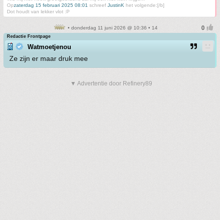
Op
zaterdag 15 februari 2025 08:01
schreef
JustinK
het volgende:[/b]
Dot houdt van lekker vlot :P
• donderdag 11 juni 2026 @ 10:36 • 14
Redactie Frontpage
Watmoetjenou
Ze zijn er maar druk mee
▼ Advertentie door Refinery89