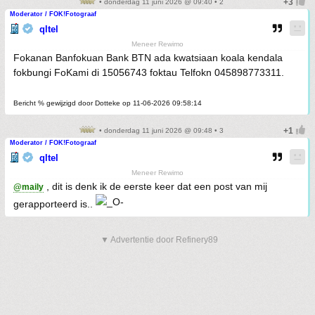
• donderdag 11 juni 2026 @ 09:40 • 2
Moderator / FOK!Fotograaf
qltel
Meneer Rewimo
Fokanan Banfokuan Bank BTN ada kwatsiaan koala kendala
fokbungi FoKami di 15056743 foktau Telfokn 045898773311.
Bericht % gewijzigd door Dotteke op 11-06-2026 09:58:14
• donderdag 11 juni 2026 @ 09:48 • 3
Moderator / FOK!Fotograaf
qltel
Meneer Rewimo
, dit is denk ik de eerste keer dat een post van mij
@maily
gerapporteerd is..
▼ Advertentie door Refinery89