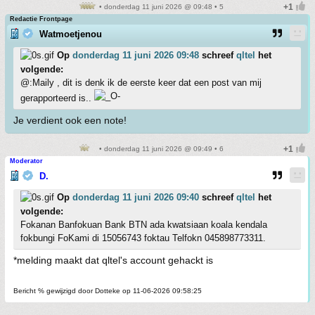
• donderdag 11 juni 2026 @ 09:48 • 5
Redactie Frontpage
Watmoetjenou
Op
donderdag 11 juni 2026 09:48
schreef
qltel
het
volgende:
@:Maily , dit is denk ik de eerste keer dat een post van mij
gerapporteerd is..
Je verdient ook een note!
• donderdag 11 juni 2026 @ 09:49 • 6
Moderator
D.
Op
donderdag 11 juni 2026 09:40
schreef
qltel
het
volgende:
Fokanan Banfokuan Bank BTN ada kwatsiaan koala kendala
fokbungi FoKami di 15056743 foktau Telfokn 045898773311.
*melding maakt dat qltel's account gehackt is
Bericht % gewijzigd door Dotteke op 11-06-2026 09:58:25