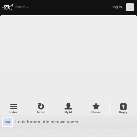
forum
log in
Index
Actief
MyAT
Nieuw
Reply
Leuk hoor al die nieuwe users
onz