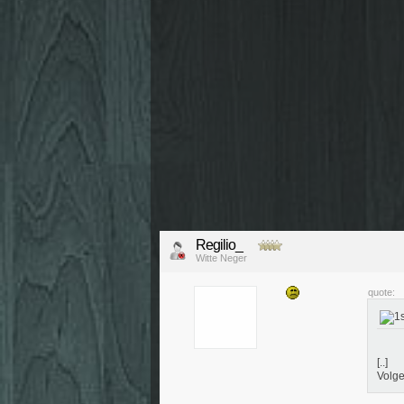
Regilio_
Witte Neger
quote:
[..]
Volge