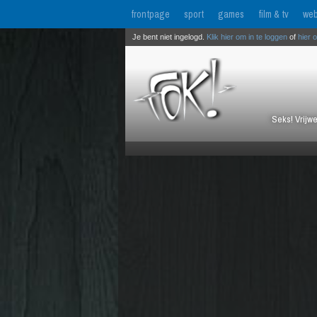
frontpage
sport
games
film & tv
web
Je bent niet ingelogd.
Klik hier om in te loggen
of
hier 
Seks! Vrijwe