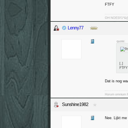
FTFY
OH NOES!!1*&@^!
Lenny77
quote:
[..]
FTFY
Dat is nog waa
Horum omnium fo
Sunshine1982
Nee. Lijkt me 