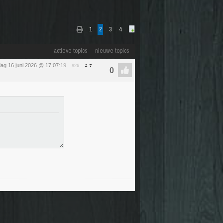
1
2
3
4
actieve topics
nieuwe topics
dag 16 juni 2026 @ 17:07
:19
#26