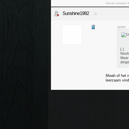
Horum omnium fo
Sunshine1982
quote:
[..]
Neuh.
Maar 
dinge
Mwah of het no
leerzaam vind