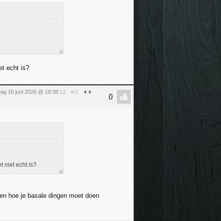
et echt is?
dag 16 juni 2026 @ 18:38
:22
#31
 niet echt is?
ten hoe je basale dingen moet doen