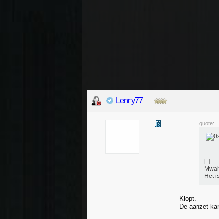
Lenny77
quote:
[..]
Mwah 
Het i
Klopt.
De aanzet kan 