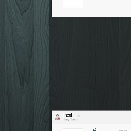
incel
they/them
quote: