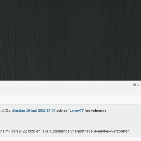
dins
Op
dinsdag 16 juni 2026 17:07
schreef
Lenny77
het volgende:
ns mij ben jij 22 ofzo en is je buitenlands vriendinnetje
je eerste...
verzonnen