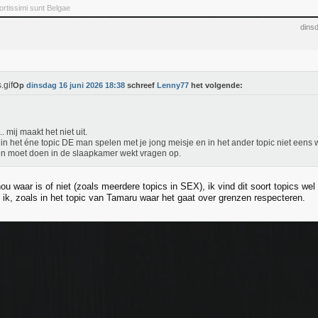
rtissimi sunt Belgae
dins
Op
dinsdag 16 juni 2026 18:38
schreef
Lenny77
het volgende:
. mij maakt het niet uit.
in het éne topic DE man spelen met je jong meisje en in het ander topic niet eens
n moet doen in de slaapkamer wekt vragen op.
u waar is of niet (zoals meerdere topics in SEX), ik vind dit soort topics we
 ik, zoals in het topic van Tamaru waar het gaat over grenzen respecteren.