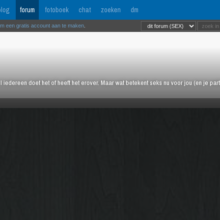
log
forum
fotoboek
chat
zoeken
dm
om een gratis account aan te maken
.
l iedereen doet het of heeft het erover. Maar wat betekent seks nu voor jou (en je pa