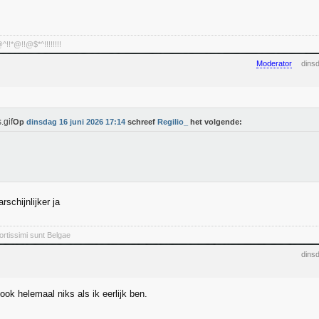
!*@!!@$*^!!!!!!!!
Moderator
dins
Op
dinsdag 16 juni 2026 17:14
schreef
Regilio_
het volgende:
rschijnlijker ja
rtissimi sunt Belgae
dins
ook helemaal niks als ik eerlijk ben.