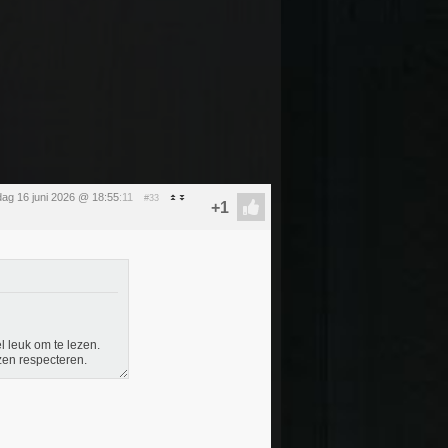
dag 16 juni 2026 @ 18:55
:11
#33
el leuk om te lezen.
zen respecteren.