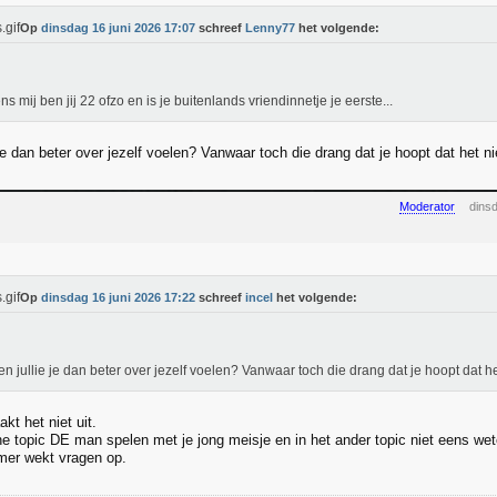
Op
dinsdag 16 juni 2026 17:07
schreef
Lenny77
het volgende:
ns mij ben jij 22 ofzo en is je buitenlands vriendinnetje je eerste...
je dan beter over jezelf voelen? Vanwaar toch die drang dat je hoopt dat het ni
Moderator
dins
Op
dinsdag 16 juni 2026 17:22
schreef
incel
het volgende:
n jullie je dan beter over jezelf voelen? Vanwaar toch die drang dat je hoopt dat het
kt het niet uit.
ne topic DE man spelen met je jong meisje en in het ander topic niet eens we
mer wekt vragen op.