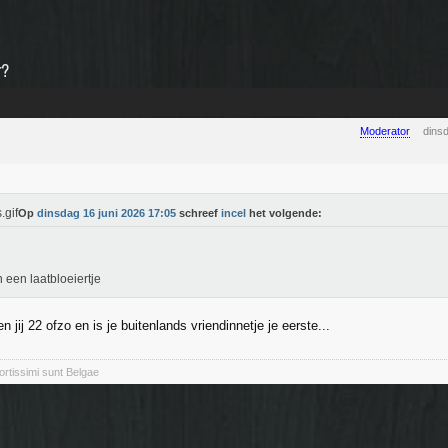
r?
Moderator
dins
Op
dinsdag 16 juni 2026 17:05
schreef
incel
het volgende:
n een laatbloeiertje
n jij 22 ofzo en is je buitenlands vriendinnetje je eerste...
rtissimi sunt Belgae