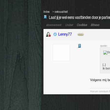
Index
»
seksualiteit
Laat jij je wel eens vastbinden door je parte
abonnement
Unibet
Coolblue
Bitvavo
Lenny77
quote:
[..]
Ik be
Volgens mij be
Horum omnium fo