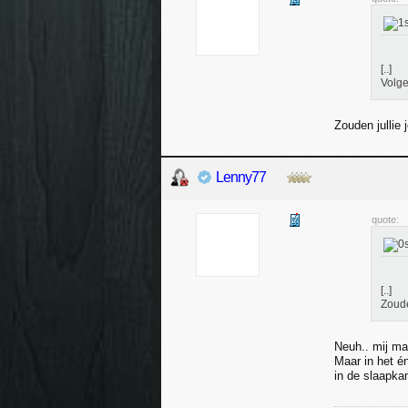
[..]
Volge
Zouden jullie 
Lenny77
quote:
[..]
Zoude
Neuh.. mij maa
Maar in het é
in de slaapka