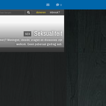
doneren
inbreuk?
Seksualiteit
SEX
rtner)? Meningen, ideeën, vragen en discussies zijn
welkom. Geen puberaal gedrag aub.