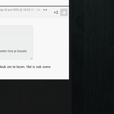
dag 16 juni 2026 @ 18:52
:18
#32
 weten hoe je basale
l leuk om te lezen. Het is ook soms