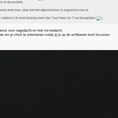
en in de pockets
woon leuk man, stop met die afgunst broer is ongezond voor je
 nadeel is ik moet fucking meer dan 7uur heen en 7 uur terugrijden
 eens over nagedacht en heb me bedacht.
ee om je chick te entertainen zodat jij je op de achtbanen kunt focussen.