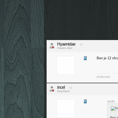
Hyaenidae
Haaien-idee
Ben je 12 of
pindazakje
incel
they/them
quote:
Ben j