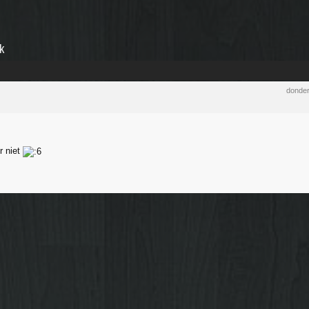
k
donder
er niet