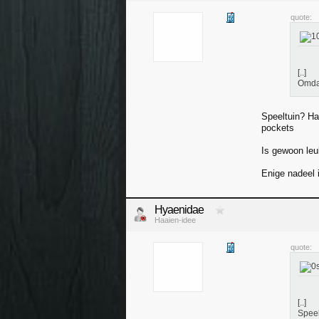
quote:
[..]
Omdat
Speeltuin? H
pockets
Is gewoon leu
Enige nadeel 
Hyaenidae
Haaien-idee
quote:
[..]
Spee