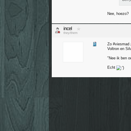
Nee, hoezo?
incel
they/them
Zo #viesmad zi
Voltron en Sil
"Nee ik ben ou
Echt