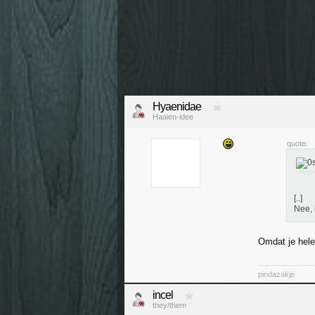
Hyaenidae
Haaien-idee
quote:
[..]
Nee,
Omdat je hele
pindazakje
incel
they/them