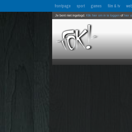
frontpage
sport
games
film & tv
web
Je bent niet ingelogd.
Klik hier om in te loggen
of
hier 