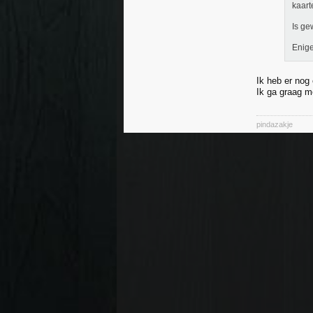
kaart
Is ge
Enige
Ik heb er nog
Ik ga graag m
pindazakje