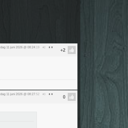
dag 11 juni 2026 @ 08:24
:19
#2
dag 11 juni 2026 @ 08:27
:52
#3