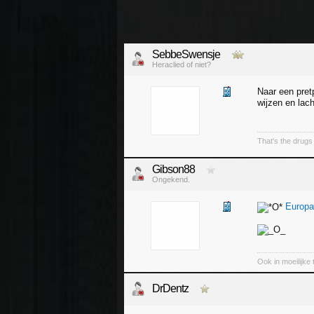
SebbeSwensje
Heraclied of niet?
Naar een pret
wijzen en la
That's the drugs 
Gibson88
Ongekend.
Europa
Ook in moeilijke t
DrDentz