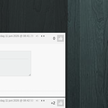
dag 11 juni 2026 @ 08:41
:29
#5
dag 11 juni 2026 @ 08:42
:50
#6