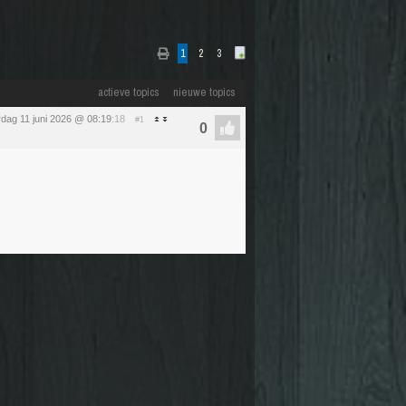
1
2
3
actieve topics
nieuwe topics
dag 11 juni 2026 @ 08:19
:18
#1