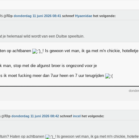
Op
donderdag 11 juni 2026 08:41
schreef
Hyaenidae
het volgende:
 je helemaal wild wordt van een Duitse speeltuin.
aten op achtbanen
_! Is gewoon vet man, ik ga met m'n chickie, hotelletj
k man, stop met die afgunst broer is ongezond voor je
is ik moet fucking meer dan 7uur heen en 7 uur terugrijden
donder
Op
donderdag 11 juni 2026 08:42
schreef
incel
het volgende:
ltuin? Haten op achtbanen
_! Is gewoon vet man, ik ga met m'n chickie, hotell