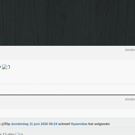
donder
zo
donder
Op
donderdag 11 juni 2026 08:24
schreef
Hyaenidae
het volgende:
e 12 ofzo