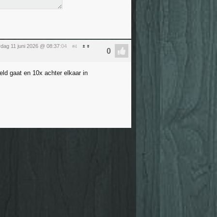
dag 11 juni 2026 @ 08:37
:04
#4
reld gaat en 10x achter elkaar in