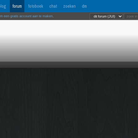
log
forum
fotoboek
chat
zoeken
dm
om een gratis account aan te maken
.