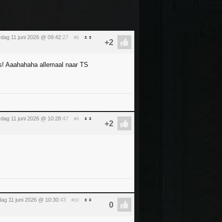
dag 11 juni 2026 @ 09:42
:27
#8
s! Aaahahaha allemaal naar TS
dag 11 juni 2026 @ 10:28
:47
#9
ag 11 juni 2026 @ 10:30
:43
#10