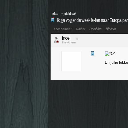
Index
»
juichbaak
Ik ga volgende week lekker naar Europa par
abonnement
Unibet
Coolblue
Bitvavo
incel
they/them
En jullie lekk