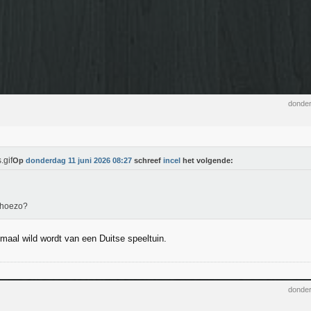
donder
Op
donderdag 11 juni 2026 08:27
schreef
incel
het volgende:
 hoezo?
maal wild wordt van een Duitse speeltuin.
donder