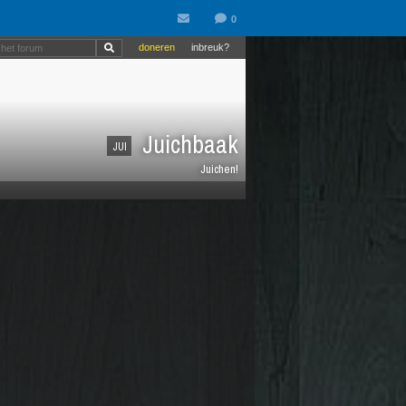
doneren
inbreuk?
Juichbaak
JUI
Juichen!