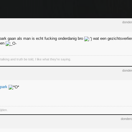
donder
park gaan als man is echt fucking onderdanig bro
wat een gezichtsverlie
chen
talking and truth be told, I like what they're saying.
donder
park
ijden.
donderd