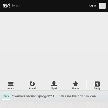
forum
log in
Index
Actief
MyAT
Nieuw
Reply
"Kanker kleine spiegel": Blunder na blunder in Zara-web
nws