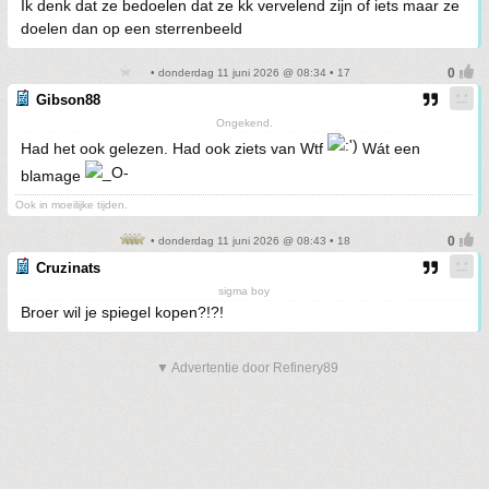
Ik denk dat ze bedoelen dat ze kk vervelend zijn of iets maar ze
doelen dan op een sterrenbeeld
• donderdag 11 juni 2026 @ 08:34 • 17
Gibson88
Ongekend.
Had het ook gelezen. Had ook ziets van Wtf
Wát een
blamage
Ook in moeilijke tijden.
• donderdag 11 juni 2026 @ 08:43 • 18
Cruzinats
sigma boy
Broer wil je spiegel kopen?!?!
▼ Advertentie door Refinery89