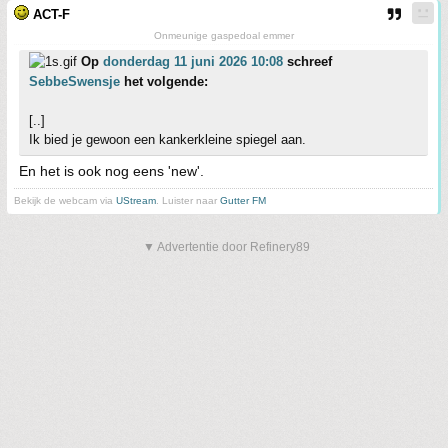
ACT-F
Onmeunige gaspedoal emmer
Op
donderdag 11 juni 2026 10:08
schreef
SebbeSwensje
het volgende:
[..]
Ik bied je gewoon een kankerkleine spiegel aan.
En het is ook nog eens 'new'.
Bekijk de webcam via
UStream
. Luister naar
Gutter FM
▼ Advertentie door Refinery89