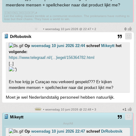
meerdere mensen + spellchecker naar dat product lijkt me?
🇨🇳🇻🇳🇱🇦🇨🇺🇰🇵☭
Let the ruling classes tremble at a communist revolution. The proletarians have nothing to
lose but their chains. They have a world to win.
• woensdag 10 juni 2026 @ 22:47 • 2
DrRobotnik
Op
woensdag 10 juni 2026 22:44
schreef
Mikeytt
het
volgende:
https://www.telegraaf.nl/(...)iegel/156364782.html
[..]
En hoe krijg je Curaçao nou verkeerd gespeld??? Er kijken
meerdere mensen + spellchecker naar dat product lijkt me?
Moet je wel Nederlandstalig personeel hebben natuurlijk.
• woensdag 10 juni 2026 @ 22:48 • 3
Mikeytt
Any/All
Op
woensdag 10 juni 2026 22:47
schreef
DrRobotnik