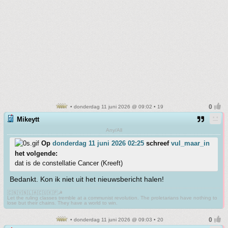
• donderdag 11 juni 2026 @ 09:02 • 19
Mikeytt
Any/All
Op
donderdag 11 juni 2026 02:25
schreef
vul_maar_in
het volgende:
dat is de constellatie Cancer (Kreeft)
Bedankt. Kon ik niet uit het nieuwsbericht halen!
🇨🇳🇻🇳🇱🇦🇨🇺🇰🇵☭
Let the ruling classes tremble at a communist revolution. The proletarians have nothing to
lose but their chains. They have a world to win.
• donderdag 11 juni 2026 @ 09:03 • 20