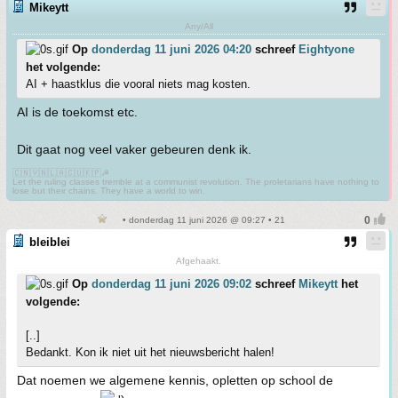
Mikeytt
Any/All
Op
donderdag 11 juni 2026 04:20
schreef
Eightyone
het volgende:
AI + haastklus die vooral niets mag kosten.
AI is de toekomst etc.
Dit gaat nog veel vaker gebeuren denk ik.
🇨🇳🇻🇳🇱🇦🇨🇺🇰🇵☭
Let the ruling classes tremble at a communist revolution. The proletarians have nothing to
lose but their chains. They have a world to win.
• donderdag 11 juni 2026 @ 09:27 • 21
bleiblei
Afgehaakt.
Op
donderdag 11 juni 2026 09:02
schreef
Mikeytt
het
volgende:
[..]
Bedankt. Kon ik niet uit het nieuwsbericht halen!
Dat noemen we algemene kennis, opletten op school de