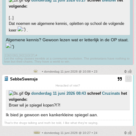
Op
donderdag 11 juni 2026 09:27
schreef
bleiblei
het
volgende:
[..]
Dat noemen we algemene kennis, opletten op school de volgende
keer
.
Algemene kennis? Gewoon lezen wat er letterlijk in de OP staat.
🇨🇳🇻🇳🇱🇦🇨🇺🇰🇵☭
Let the ruling classes tremble at a communist revolution. The proletarians have nothing to
lose but their chains. They have a world to win.
• donderdag 11 juni 2026 @ 10:08 • 23
SebbeSwensje
Heraclied of niet?
Op
donderdag 11 juni 2026 08:43
schreef
Cruzinats
het
volgende:
Broer wil je spiegel kopen?!?!
Ik bied je gewoon een kankerkleine spiegel aan.
That's the drugs talking and truth be told, I like what they're saying.
• donderdag 11 juni 2026 @ 10:27 • 24