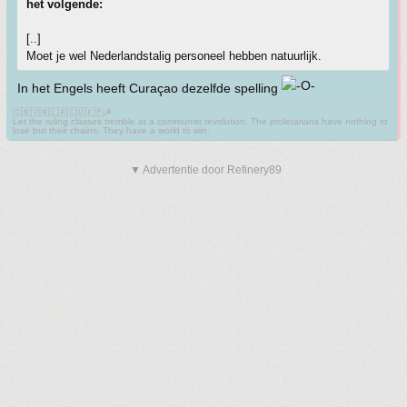
het volgende:
[..]
Moet je wel Nederlandstalig personeel hebben natuurlijk.
In het Engels heeft Curaçao dezelfde spelling
🇨🇳🇻🇳🇱🇦🇨🇺🇰🇵☭
Let the ruling classes tremble at a communist revolution. The proletarians have nothing to
lose but their chains. They have a world to win.
▼ Advertentie door Refinery89