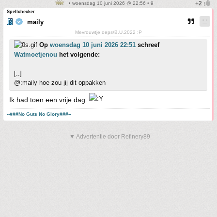
• woensdag 10 juni 2026 @ 22:56 • 9
Spellchecker
maily
Mevrouwtje oeps/B.U.2022 :P
Op
woensdag 10 juni 2026 22:51
schreef
Watmoetjenou
het volgende:
[..]
@:maily hoe zou jij dit oppakken
Ik had toen een vrije dag.
--###No Guts No Glory###--
▼ Advertentie door Refinery89