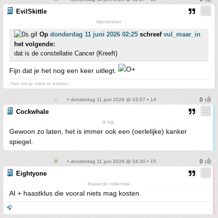
EvilSkittle
Marsbreker
Op
donderdag 11 juni 2026 02:25
schreef
vul_maar_in
het volgende:
dat is de constellatie Cancer (Kreeft)
Fijn dat je het nog een keer uitlegt.
...hier om je mars te breken.
• donderdag 11 juni 2026 @ 03:07 • 14
Cockwhale
Ik bijt.
Gewoon zo laten, het is immer ook een (oerlelijke) kanker
spiegel.
• donderdag 11 juni 2026 @ 04:20 • 15
Eightyone
Bejaarde millennial
AI + haastklus die vooral niets mag kosten.
🎧