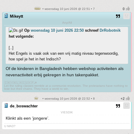
• woensdag 10 juni 2026 @ 22:51 • 7
Mikeytt
Any/All
Op
woensdag 10 juni 2026 22:50
schreef
DrRobotnik
het volgende:
[..]
Het Engels is vaak ook van een vrij matig niveau tegenwoordig,
hoe spel je het in het Indisch?
Of de kinderen in Bangladesh hebben webshop activiteiten als
nevenactiviteit erbij gekregen in hun takenpakket.
🇨🇳🇻🇳🇱🇦🇨🇺🇰🇵☭
Let the ruling classes tremble at a communist revolution. The proletarians have nothing to
lose but their chains. They have a world to win.
• woensdag 10 juni 2026 @ 22:52 • 8
de_boswachter
VIESDIK
Klinkt als een ‘jongere’.
U MAD?