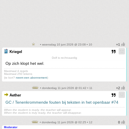
• woensdag 10 juni 2026 @ 23:08 • 10
Kriegel
Dolf is rechtvaardig
Op zich klopt het wel.
Maximaal 4 regels
Maximaal 250 tekens
(te kort?
neem een abonnement
)
• donderdag 11 juni 2026 @ 01:42 • 11
Aether
GC / Tenenkrommende fouten bij teksten in het openbaar #74
When the student is ready, the teacher will appear.
When the student is truly ready, the teacher will disappear.
• donderdag 11 juni 2026 @ 02:25 • 12
Moderator