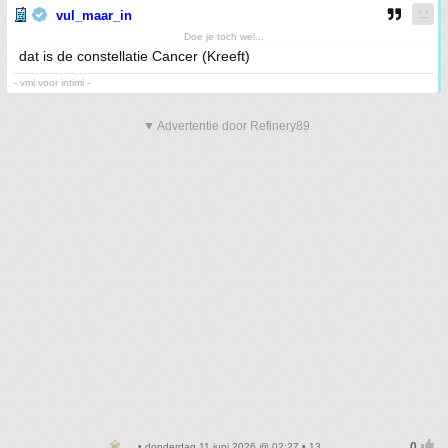
vul_maar_in
Doe je toch wel...
dat is de constellatie Cancer (Kreeft)
- vmi voor intimi -
▼ Advertentie door Refinery89
• donderdag 11 juni 2026 @ 02:27 • 13