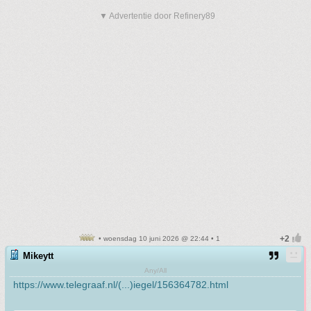
▼ Advertentie door Refinery89
• woensdag 10 juni 2026 @ 22:44 • 1
Mikeytt
Any/All
https://www.telegraaf.nl/(...)iegel/156364782.html