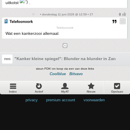
uitkotst
.
• donderdag 11 juni 2026 @ 12:59 • 27
Telefoonvork
Telefoonvork
Wat een kankerzooi allemaal.
"Kanker kleine spiegel": Blunder na blunder in Zara-web
nws
steun FOK! en koop via een van deze links
Coolblue
Bitvavo
Index
Actief
MyAT
Nieuw
Opslaan
privacy
•
premium account
•
voorwaarden