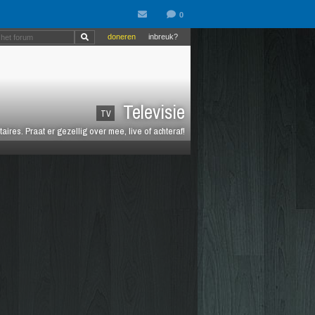
doneren
inbreuk?
Televisie
TV
es. Praat er gezellig over mee, live of achteraf!