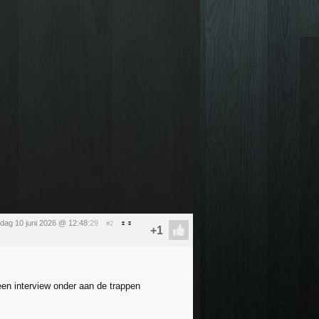
dag 10 juni 2026 @ 12:48
:29
#2
een interview onder aan de trappen