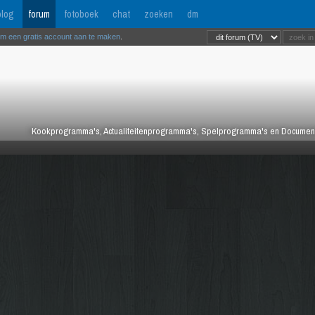
log
forum
fotoboek
chat
zoeken
dm
om een gratis account aan te maken
.
Kookprogramma's, Actualiteitenprogramma's, Spelprogramma's en Documentair