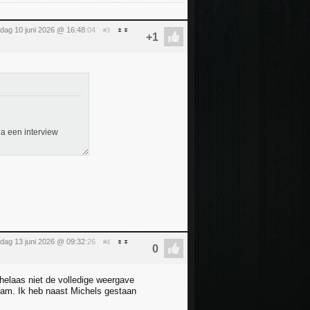
dag 10 juni 2026 @ 16:48
:04
#3
na een interview
rdag 13 juni 2026 @ 09:32
:26
#4
 helaas niet de volledige weergave
rdam. Ik heb naast Michels gestaan