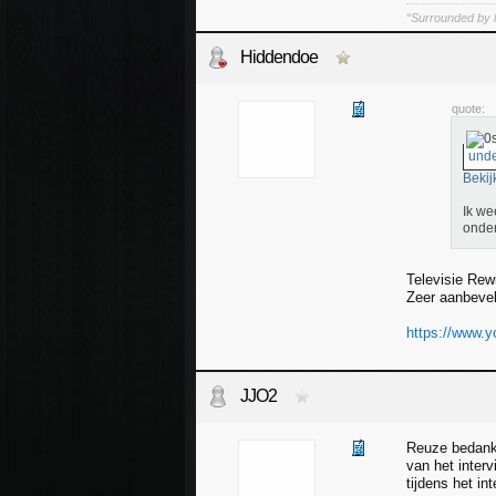
“Surrounded by l
Hiddendoe
quote:
unde
Bekij
Ik we
onder
Televisie Rew
Zeer aanbevel
https://www.
JJO2
Reuze bedankt 
van het inter
tijdens het in