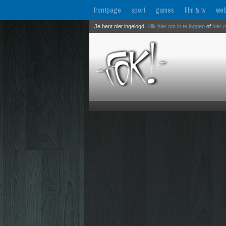
frontpage
sport
games
film & tv
web
Je bent niet ingelogd.
Klik hier om in te loggen
of
hier 