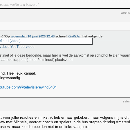
osers, misfits and boozers”
woens
Op
woensdag 10 juni 2026 12:48
schreef
KinKiJan
het volgende:
fined (video)
k deze YouTube-video
et niet of je deze bedoelde, maar hier is wel de aankomst op schiphol te zien waar
 aan de trappen (na de 2e minuut) plaatsvond.
ind. Heel leuk kanaal.
ingswaardig.
youtube.com/@televisierewind5404
zate
voor jullie reacties en links. ik heb er naar gekeken, maar volgens mij is dit
view met Michels, voordat coach en spelers in de bus stapten richting Amste
terview, maar zie die beelden niet in de links van jullie.