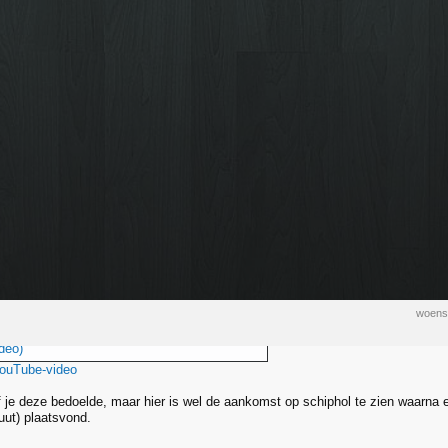
woens
deo)
YouTube-video
of je deze bedoelde, maar hier is wel de aankomst op schiphol te zien waarna 
uut) plaatsvond.