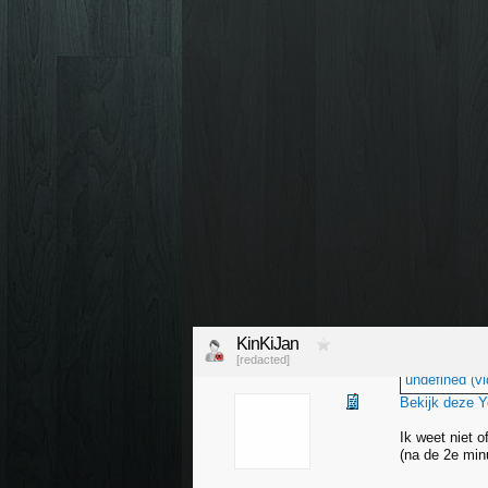
KinKiJan
[redacted]
undefined (vi
Bekijk deze 
Ik weet niet 
(na de 2e min