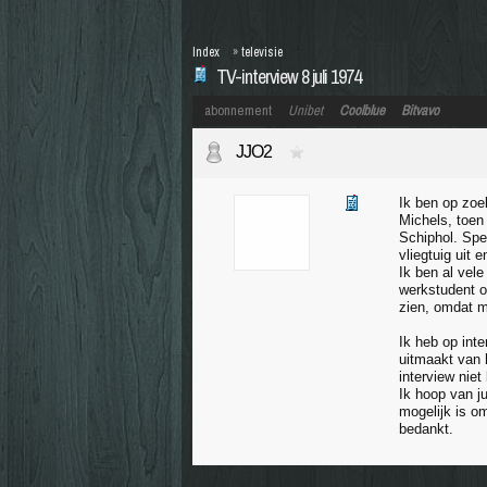
Index
»
televisie
TV-interview 8 juli 1974
abonnement
Unibet
Coolblue
Bitvavo
JJO2
Ik ben op zoe
Michels, toen 
Schiphol. Spe
vliegtuig uit
Ik ben al vele
werkstudent o
zien, omdat mi
Ik heb op inte
uitmaakt van 
interview niet
Ik hoop van j
mogelijk is o
bedankt.