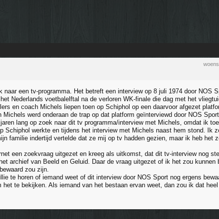
woens
k naar een tv-programma. Het betreft een interview op 8 juli 1974 door NOS
het Nederlands voetbalelftal na de verloren WK-finale die dag met het vliegtui
lers en coach Michels liepen toen op Schiphol op een daarvoor afgezet platfor
 en Michels werd onderaan de trap op dat platform geïnterviewd door NOS Sport
 jaren lang op zoek naar dit tv programma/interview met Michels, omdat ik toen
p Schiphol werkte en tijdens het interview met Michels naast hem stond. Ik zou
jn familie indertijd vertelde dat ze mij op tv hadden gezien, maar ik heb het z
rnet een zoekvraag uitgezet en kreeg als uitkomst, dat dit tv-interview nog s
het archief van Beeld en Geluid. Daar de vraag uitgezet of ik het zou kunnen b
 bewaard zou zijn.
ullie te horen of iemand weet of dit interview door NOS Sport nog ergens bewa
m het te bekijken. Als iemand van het bestaan ervan weet, dan zou ik dat heel