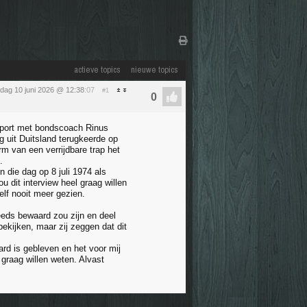
actieve topics
nieuwe topics
dag 10 juni 2026 @ 12:38
:07
#1
 Sport met bondscoach Rinus
g uit Duitsland terugkeerde op
m van een verrijdbare trap het
.
 die dag op 8 juli 1974 als
 dit interview heel graag willen
elf nooit meer gezien.
teeds bewaard zou zijn en deel
ekijken, maar zij zeggen dat dit
ard is gebleven en het voor mij
 graag willen weten. Alvast