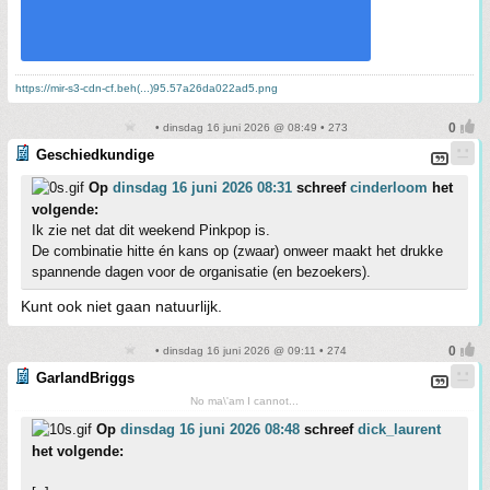
https://mir-s3-cdn-cf.beh(...)95.57a26da022ad5.png
• dinsdag 16 juni 2026 @ 08:49 • 273
Geschiedkundige
Op
dinsdag 16 juni 2026 08:31
schreef
cinderloom
het
volgende:
Ik zie net dat dit weekend Pinkpop is.
De combinatie hitte én kans op (zwaar) onweer maakt het drukke
spannende dagen voor de organisatie (en bezoekers).
Kunt ook niet gaan natuurlijk.
• dinsdag 16 juni 2026 @ 09:11 • 274
GarlandBriggs
No ma\'am I cannot...
Op
dinsdag 16 juni 2026 08:48
schreef
dick_laurent
het volgende: