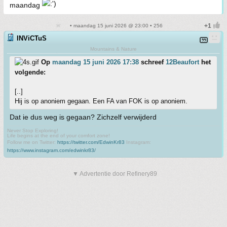
maandag
• maandag 15 juni 2026 @ 23:00 • 256
INViCTuS
Mountains & Nature
Op
maandag 15 juni 2026 17:38
schreef
12Beaufort
het
volgende:
[..]
Hij is op anoniem gegaan. Een FA van FOK is op anoniem.
Dat ie dus weg is gegaan? Zichzelf verwijderd
Never Stop Exploring!
Life begins at the end of your comfort zone!
Follow me on Twitter:
https://twitter.com/EdwinKr83
Instagram:
https://www.instagram.com/edwinkr83/
▼ Advertentie door Refinery89