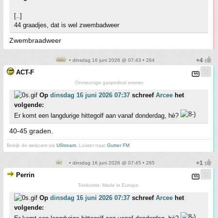
[..]
44 graadjes, dat is wel zwembadweer
Zwembraadweer
• dinsdag 16 juni 2026 @ 07:43 • 264
ACT-F
Onmeunige gaspedoal emmer
Op
dinsdag 16 juni 2026 07:37
schreef
Arcee
het
volgende:
Er komt een langdurige hittegolf aan vanaf donderdag, hè?
40-45 graden.
Bekijk de webcam via
UStream
. Luister naar
Gutter FM
• dinsdag 16 juni 2026 @ 07:45 • 265
Perrin
Toekomst. Made in Europe.
Op
dinsdag 16 juni 2026 07:37
schreef
Arcee
het
volgende: