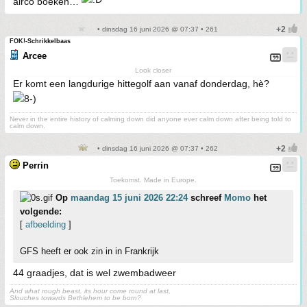
airco boeken…
• dinsdag 16 juni 2026 @ 07:37 • 261
FOK!-Schrikkelbaas
Arcee
Look closer
Er komt een langdurige hittegolf aan vanaf donderdag, hè?
Never in the entire history of calming down did anyone ever calm down after being told to
calm down.
• dinsdag 16 juni 2026 @ 07:37 • 262
Perrin
Toekomst. Made in Europe.
Op
maandag 15 juni 2026 22:24
schreef
Momo
het
volgende:
[
afbeelding
]
GFS heeft er ook zin in in Frankrijk
44 graadjes, dat is wel zwembadweer
And what rough beast, its hour come round at last,
Slouches towards Bethlehem to be born?