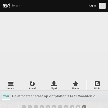
forum
log in
Index
Actief
MyAT
Nieuw
Dicht
De atmosfeer staat op ontploffen #1471 Wachten op stabi
wkn
1
2
3
4
5
6
7
8
9
10
11