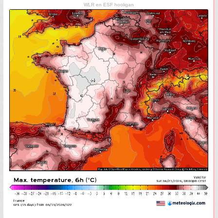
WLR en ESF hooligan