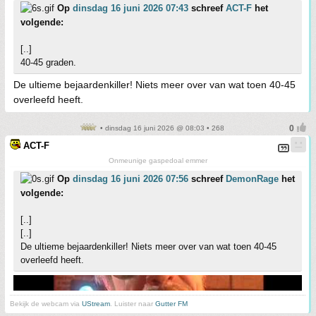
Op
dinsdag 16 juni 2026 07:43
schreef
ACT-F
het
volgende:
[..]
40-45 graden.
De ultieme bejaardenkiller! Niets meer over van wat toen 40-45
overleefd heeft.
• dinsdag 16 juni 2026 @ 08:03 • 268
ACT-F
Onmeunige gaspedoal emmer
Op
dinsdag 16 juni 2026 07:56
schreef
DemonRage
het
volgende:
[..]
[..]
De ultieme bejaardenkiller! Niets meer over van wat toen 40-45
overleefd heeft.
Bekijk de webcam via
UStream
. Luister naar
Gutter FM