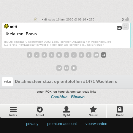
• dinsdag 16 juni 2026 @ 09:16 • 275
mitt
Ik zie zon. Bravo.
[b\]Op dinsdag 9 september 2003 13:57 schreef Dr.Daggla het volgende:\[/b\]
[13:57:43] <@Daggla> ik weet ei'k ook niet wie corleone is.. Uit ER ofzo?
1
2
3
4
5
6
7
8
9
10
11
12
13
De atmosfeer staat op ontploffen #1471 Wachten op stabi
wkn
steun FOK! en koop via een van deze links
Coolblue
Bitvavo
Index
Actief
MyAT
Nieuw
Dicht
privacy
•
premium account
•
voorwaarden