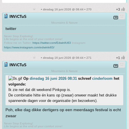
• dinsdag 16 juni 2026 @ 08:44 • 270
INViCTuS
Mountains & Nature
twitter
Never Stop Exploring!
Life begins at the end of your comfort zone!
Follow me on Twitter:
https://twitter.com/EdwinKr83
Instagram:
https://www.instagram.com/edwinkr83/
• dinsdag 16 juni 2026 @ 08:44 • 271
INViCTuS
Mountains & Nature
Op
dinsdag 16 juni 2026 08:31
schreef
cinderloom
het
volgende:
Ik zie net dat dit weekend Pinkpop is.
De combinatie hitte én kans op (zwaar) onweer maakt het drukke
spannende dagen voor de organisatie (en bezoekers).
Poh, elke dag dikke dertigers op een meerdaags festival is echt
zwaar
Never Stop Exploring!
Life begins at the end of your comfort zone!