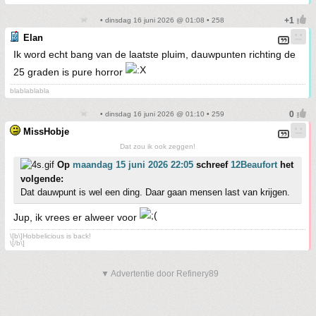
• dinsdag 16 juni 2026 @ 01:08 • 258
Elan
Ik word echt bang van de laatste pluim, dauwpunten richting de
25 graden is pure horror
blablablabla
• dinsdag 16 juni 2026 @ 01:10 • 259
MissHobje
Dat zou ik ook zeggen!
Op
maandag 15 juni 2026 22:05
schreef
12Beaufort
het
volgende:
Dat dauwpunt is wel een ding. Daar gaan mensen last van krijgen.
Jup, ik vrees er alweer voor
\[b\]Hobbelicious is back!
\[/b\]
▼ Advertentie door Refinery89