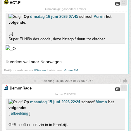
ACT-F
Onmeunige gaspedoal emmer
Op
dinsdag 16 juni 2026 07:45
schreef
Perrin
het
volgende:
[..]
Super El Niño des doods, deze hittegolf duurt tot oktober.
Ik verkas wel naar Noorwegen.
Bekijk de webcam via
UStream
. Luister naar
Gutter FM
• dinsdag 16 juni 2026 @ 07:56 • 267
DemonRage
In het ZUIDEN!
Op
maandag 15 juni 2026 22:24
schreef
Momo
het
volgende:
[
afbeelding
]
GFS heeft er ook zin in in Frankrijk