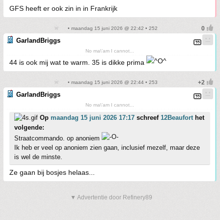
GFS heeft er ook zin in in Frankrijk
• maandag 15 juni 2026 @ 22:42 • 252
GarlandBriggs
No ma\'am I cannot...
44 is ook mij wat te warm. 35 is dikke prima
• maandag 15 juni 2026 @ 22:44 • 253
GarlandBriggs
No ma\'am I cannot...
Op
maandag 15 juni 2026 17:17
schreef
12Beaufort
het
volgende:
Straatcommando. op anoniem
Ik heb er veel op anoniem zien gaan, inclusief mezelf, maar deze
is wel de minste.
Ze gaan bij bosjes helaas...
▼ Advertentie door Refinery89