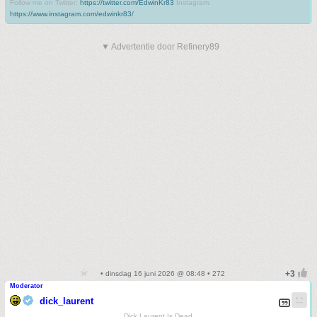
Follow me on Twitter:
https://twitter.com/EdwinKr83
Instagram:
https://www.instagram.com/edwinkr83/
▼ Advertentie door Refinery89
• dinsdag 16 juni 2026 @ 08:48 • 272
Moderator
dick_laurent
Dick Laurent Is Dead