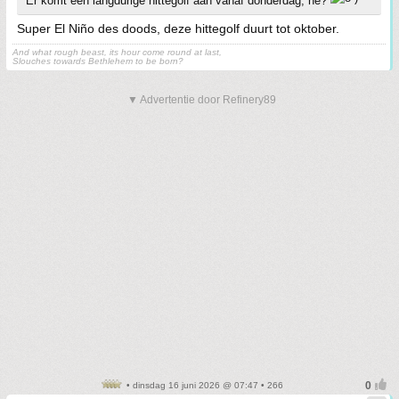
Er komt een langdurige hittegolf aan vanaf donderdag, hè?
Super El Niño des doods, deze hittegolf duurt tot oktober.
And what rough beast, its hour come round at last,
Slouches towards Bethlehem to be born?
▼ Advertentie door Refinery89
• dinsdag 16 juni 2026 @ 07:47 • 266