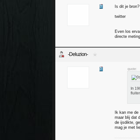
Is dit je bron?
twitter
Even los erva
directe meting
-Deluzion-
quote:
In 19
fluit
Ik kan me de 
maar blij dat 
de ijsdikte, 
mag je met lie