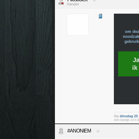
Kanaïet
om dez
noodzake
gebruik
J
ik
Op
dinsdag 25 
een beetje zo'n li
#ANONIEM