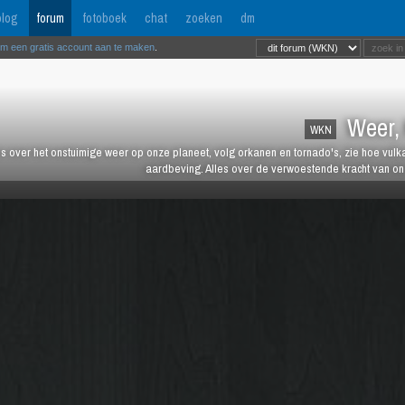
log
forum
fotoboek
chat
zoeken
dm
om een gratis account aan te maken
.
Weer, 
WKN
es over het onstuimige weer op onze planeet, volg orkanen en tornado's, zie hoe vulk
aardbeving. Alles over de verwoestende kracht van onz