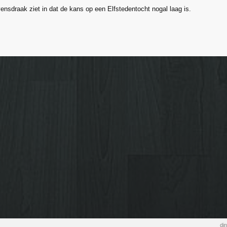
vensdraak ziet in dat de kans op een Elfstedentocht nogal laag is.
di