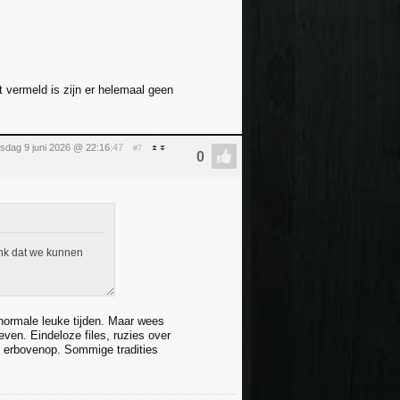
t vermeld is zijn er helemaal geen
nsdag 9 juni 2026 @ 22:16
:47
#7
enk dat we kunnen
normale leuke tijden. Maar wees
even. Eindeloze files, ruzies over
ts erbovenop. Sommige tradities