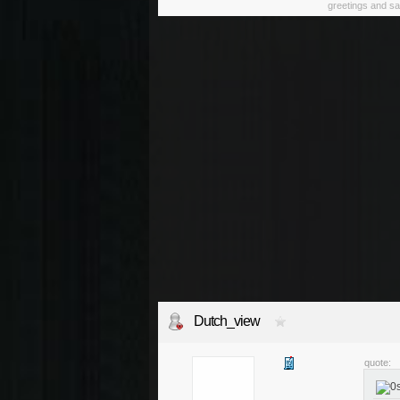
greetings and sa
Dutch_view
quote: