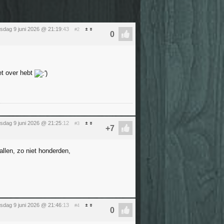
nsdag 9 juni 2026 @ 21:19
:43
#2
et over hebt
nsdag 9 juni 2026 @ 21:25
:12
#3
tallen, zo niet honderden,
nsdag 9 juni 2026 @ 21:46
:13
#4