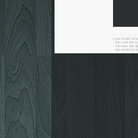
Love Israël, Isr
- Een volk dat vo
- zal meer dan li
- dan dooft het li