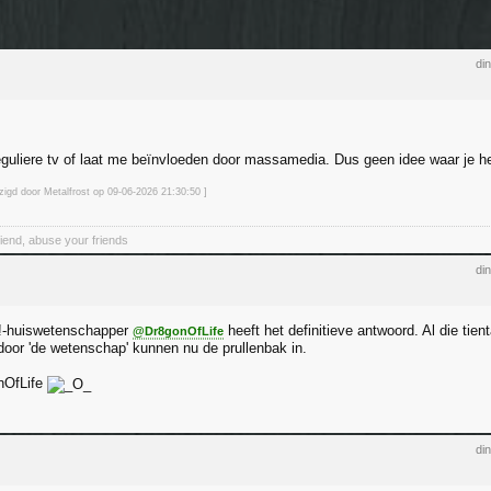
di
reguliere tv of laat me beïnvloeden door massamedia. Dus geen idee waar je h
zigd door Metalfrost op 09-06-2026 21:30
:50
]
riend, abuse your friends
di
-huiswetenschapper
heeft het definitieve antwoord. Al die tien
@Dr8gonOfLife
oor 'de wetenschap' kunnen nu de prullenbak in.
nOfLife
di