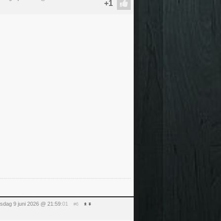
nsdag 9 juni 2026 @ 21:59
:01
#6