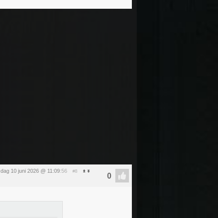
dag 10 juni 2026 @ 11:09
:56
#8