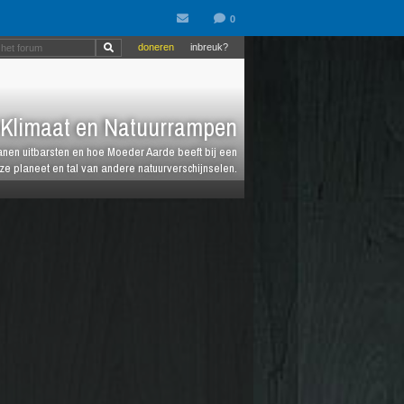
doneren
inbreuk?
Klimaat en Natuurrampen
anen uitbarsten en hoe Moeder Aarde beeft bij een
e planeet en tal van andere natuurverschijnselen.