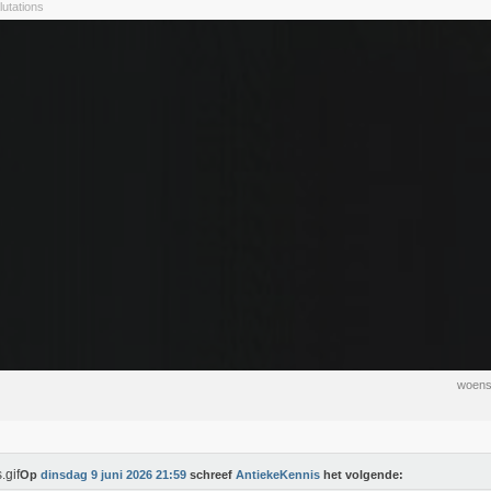
lutations
woens
Op
dinsdag 9 juni 2026 21:59
schreef
AntiekeKennis
het volgende: