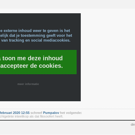
e externe inhoud weer te geven is het
lijk dat je toestemming geeft voor het
 van tracking en social mediacookies.
a toon me deze inhoud
 accepteer de cookies.
meer informatie
februari 2020 12:55
schreef
Pumpalov
het volgende:
chtgetinte inteeltkop als dat filosoofert heeft.
di