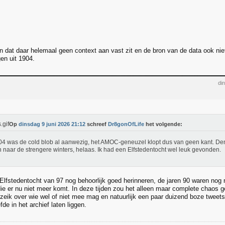
n dat daar helemaal geen context aan vast zit en de bron van de data ook nie
en uit 1904.
di
Op
dinsdag 9 juni 2026 21:12
schreef
Dr8gonOfLife
het volgende:
04 was de cold blob al aanwezig, het AMOC-geneuzel klopt dus van geen kant. D
en naar de strengere winters, helaas. Ik had een Elfstedentocht wel leuk gevonden.
Elfstedentocht van 97 nog behoorlijk goed herinneren, de jaren 90 waren nog 
die er nu niet meer komt. In deze tijden zou het alleen maar complete chaos g
gezeik over wie wel of niet mee mag en natuurlijk een paar duizend boze twee
fde in het archief laten liggen.