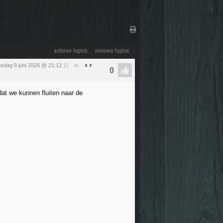
actieve topics
nieuwe topics
nsdag 9 juni 2026 @ 21:12
:11
#1
at we kunnen fluiten naar de