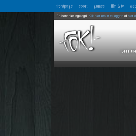
frontpage
sport
games
film & tv
web
Je bent niet ingelogd.
Klik hier om in te loggen
of
hier 
Lees all