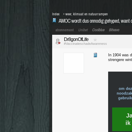
Index
»
weer, klimaat en natuurrampen
AMOC wordt dus onnodig gehyped, want col
abonnement
Unibet
Coolblue
Bitvavo
Dr8gonOfLife
#VaccinatieschadeAwareness
In 1904 was d
strengere win
om dez
noodzake
gebruik
J
ik