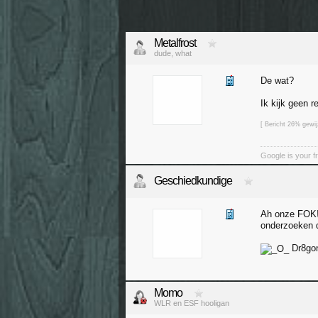
Metalfrost
dude, what
De wat?
Ik kijk geen 
[ Bericht 26% gewij
Google is your f
Geschiedkundige
Ah onze FOK!
onderzoeken d
Dr8go
Momo
WLR en ESF hooligan