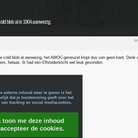
d blob al in 1904 aanwezig.
di
e cold blob al aanwezig, het AMOC-geneuzel klopt dus van geen kant. Denk d
ters, helaas. Ik had een Elfstedentocht wel leuk gevonden.
e externe inhoud weer te geven is het
lijk dat je toestemming geeft voor het
 van tracking en social mediacookies.
a toon me deze inhoud
 accepteer de cookies.