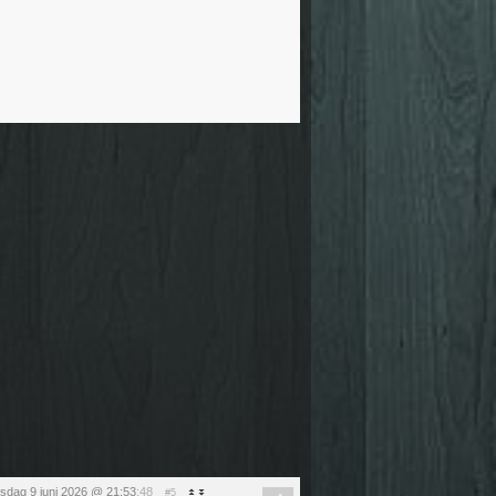
nsdag 9 juni 2026 @ 21:53
:48
#5