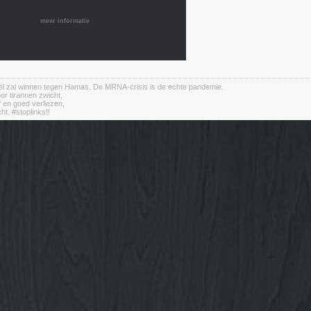
meer informatie
aël zal winnen tegen Hamas. De MRNA-crisis is de echte pandemie.
or tirannen zwicht,
jf en goed verliezen,
cht. #stoplinks!!