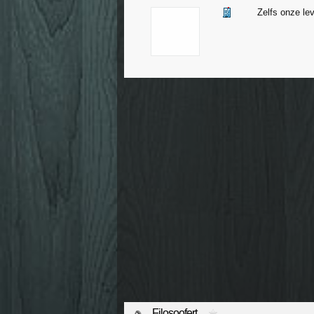
Zelfs onze le
Filosoofert