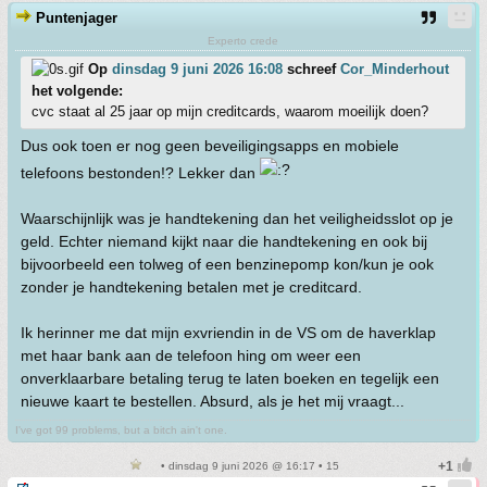
Puntenjager
Experto crede
Op
dinsdag 9 juni 2026 16:08
schreef
Cor_Minderhout
het volgende:
cvc staat al 25 jaar op mijn creditcards, waarom moeilijk doen?
Dus ook toen er nog geen beveiligingsapps en mobiele
telefoons bestonden!? Lekker dan
Waarschijnlijk was je handtekening dan het veiligheidsslot op je
geld. Echter niemand kijkt naar die handtekening en ook bij
bijvoorbeeld een tolweg of een benzinepomp kon/kun je ook
zonder je handtekening betalen met je creditcard.
Ik herinner me dat mijn exvriendin in de VS om de haverklap
met haar bank aan de telefoon hing om weer een
onverklaarbare betaling terug te laten boeken en tegelijk een
nieuwe kaart te bestellen. Absurd, als je het mij vraagt...
I've got 99 problems, but a bitch ain't one.
• dinsdag 9 juni 2026 @ 16:17 • 15