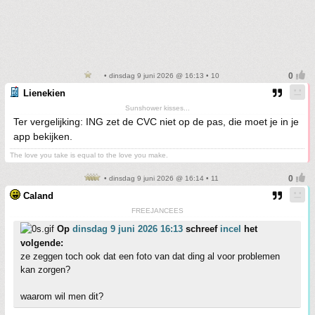
• dinsdag 9 juni 2026 @ 16:13 • 10
Lienekien
Sunshower kisses...
Ter vergelijking: ING zet de CVC niet op de pas, die moet je in je
app bekijken.
The love you take is equal to the love you make.
• dinsdag 9 juni 2026 @ 16:14 • 11
Caland
FREEJANCEES
Op
dinsdag 9 juni 2026 16:13
schreef
incel
het
volgende:
ze zeggen toch ook dat een foto van dat ding al voor problemen
kan zorgen?
waarom wil men dit?