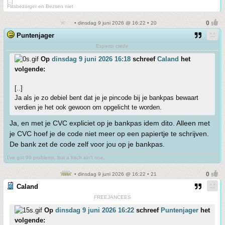
[..]
Flitsbezorger en Bezsen niet
• dinsdag 9 juni 2026 @ 16:22 • 20
Puntenjager
Experto crede
Op
dinsdag 9 juni 2026 16:18
schreef
Caland
het
volgende:
[..]
Ja als je zo debiel bent dat je je pincode bij je bankpas bewaart
verdien je het ook gewoon om opgelicht te worden.
Ja, en met je CVC expliciet op je bankpas idem dito. Alleen met
je CVC hoef je de code niet meer op een papiertje te schrijven.
De bank zet de code zelf voor jou op je bankpas.
I've got 99 problems, but a bitch ain't one.
• dinsdag 9 juni 2026 @ 16:22 • 21
Caland
FREEJANCEES
Op
dinsdag 9 juni 2026 16:22
schreef
Puntenjager
het
volgende: