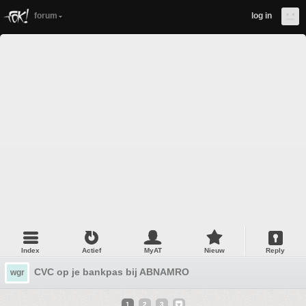
forum
log in
Index
Actief
MyAT
Nieuw
Reply
CVC op je bankpas bij ABNAMRO
wgr
1
2
3