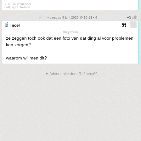
VBL SC influencer
Left, right, behind
• dinsdag 9 juni 2026 @ 16:13 • 9
incel
they/them
ze zeggen toch ook dat een foto van dat ding al voor problemen
kan zorgen?
waarom wil men dit?
▼ Advertentie door Refinery89