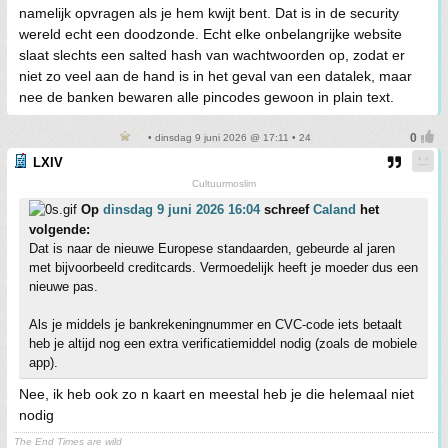
namelijk opvragen als je hem kwijt bent. Dat is in de security
wereld echt een doodzonde. Echt elke onbelangrijke website
slaat slechts een salted hash van wachtwoorden op, zodat er
niet zo veel aan de hand is in het geval van een datalek, maar
nee de banken bewaren alle pincodes gewoon in plain text.
• dinsdag 9 juni 2026 @ 17:11 • 24
LXIV
Cultuurmoslim
Op
dinsdag 9 juni 2026 16:04
schreef
Caland
het
volgende:
Dat is naar de nieuwe Europese standaarden, gebeurde al jaren
met bijvoorbeeld creditcards. Vermoedelijk heeft je moeder dus een
nieuwe pas.
Als je middels je bankrekeningnummer en CVC-code iets betaalt
heb je altijd nog een extra verificatiemiddel nodig (zoals de mobiele
app).
Nee, ik heb ook zo n kaart en meestal heb je die helemaal niet
nodig
The End Times are wild