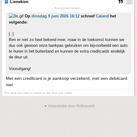
Lienekien
Sunshower kisses...
Op
dinsdag 9 juni 2026 16:12
schreef
Caland
het
volgende:
[..]
Ben er niet zo heel bekend mee, maar in de toekomst kunnen we
dus ook gewoon onze bankpas gebruiken om bijvoorbeeld een auto
te huren in het buitenland en kunnen de extra creditcards eindelijk
de deur uit.
Vooruitgang!
Met een creditcard is je aankoop verzekerd, met een debitcard
niet.
The love you take is equal to the love you make.
▼ Advertentie door Refinery89