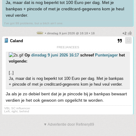
Ja, maar dat is nog beperkt tot 100 Euro per dag. Met je
bankpas + pincode of met je creditcard-gegevens kom je heul
veul verder.
I've got 99 problems, but a bitch ain't one.
• dinsdag 9 juni 2026 @ 16:18 • 18
Caland
FREEJANCEES
Op
dinsdag 9 juni 2026 16:17
schreef
Puntenjager
het
volgende:
[..]
Ja, maar dat is nog beperkt tot 100 Euro per dag. Met je bankpas
+ pincode of met je creditcard-gegevens kom je heul veul verder.
Ja als je zo debiel bent dat je je pincode bij je bankpas bewaart
verdien je het ook gewoon om opgelicht te worden.
VBL SC influencer
Left, right, behind
▼ Advertentie door Refinery89