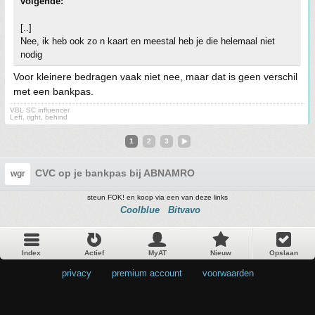
volgende:
[..]
Nee, ik heb ook zo n kaart en meestal heb je die helemaal niet
nodig
Voor kleinere bedragen vaak niet nee, maar dat is geen verschil
met een bankpas.
VBL SC influencer
Left, right, behind
1
2
3
CVC op je bankpas bij ABNAMRO
wgr
steun FOK! en koop via een van deze links
Coolblue
Bitvavo
Index
Actief
MyAT
Nieuw
Opslaan
privacy
•
premium account
•
voorwaarden