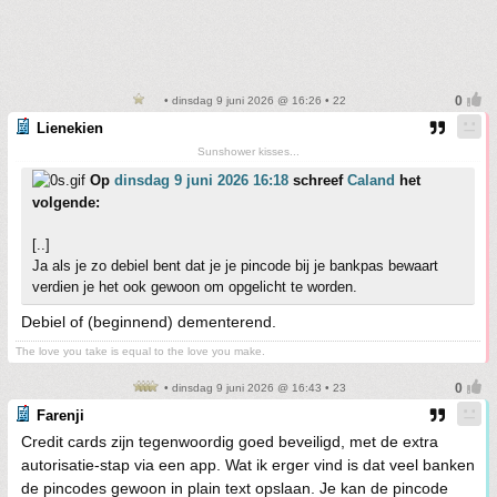
• dinsdag 9 juni 2026 @ 16:26 • 22
Lienekien
Sunshower kisses...
Op
dinsdag 9 juni 2026 16:18
schreef
Caland
het
volgende:
[..]
Ja als je zo debiel bent dat je je pincode bij je bankpas bewaart
verdien je het ook gewoon om opgelicht te worden.
Debiel of (beginnend) dementerend.
The love you take is equal to the love you make.
• dinsdag 9 juni 2026 @ 16:43 • 23
Farenji
Credit cards zijn tegenwoordig goed beveiligd, met de extra
autorisatie-stap via een app. Wat ik erger vind is dat veel banken
de pincodes gewoon in plain text opslaan. Je kan de pincode