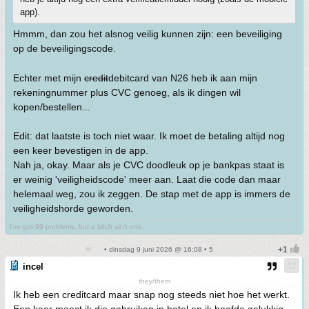
app).
Hmmm, dan zou het alsnog veilig kunnen zijn: een beveiliging
op de beveiligingscode.
Echter met mijn
credit
debitcard van N26 heb ik aan mijn
rekeningnummer plus CVC genoeg, als ik dingen wil
kopen/bestellen...
Edit: dat laatste is toch niet waar. Ik moet de betaling altijd nog
een keer bevestigen in de app.
Nah ja, okay. Maar als je CVC doodleuk op je bankpas staat is
er weinig 'veiligheidscode' meer aan. Laat die code dan maar
helemaal weg, zou ik zeggen. De stap met de app is immers de
veiligheidshorde geworden.
I've got 99 problems, but a bitch ain't one.
• dinsdag 9 juni 2026 @ 16:08 • 5
incel
they/them
Ik heb een creditcard maar snap nog steeds niet hoe het werkt.