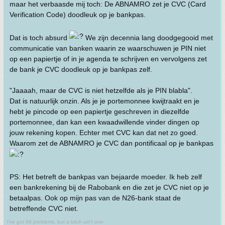
maar het verbaasde mij toch: De ABNAMRO zet je CVC (Card
Verification Code) doodleuk op je bankpas.
Dat is toch absurd
We zijn decennia lang doodgegooid met
communicatie van banken waarin ze waarschuwen je PIN niet
op een papiertje of in je agenda te schrijven en vervolgens zet
de bank je CVC doodleuk op je bankpas zelf.
"Jaaaah, maar de CVC is niet hetzelfde als je PIN blabla".
Dat is natuurlijk onzin. Als je je portemonnee kwijtraakt en je
hebt je pincode op een papiertje geschreven in diezelfde
portemonnee, dan kan een kwaadwillende vinder dingen op
jouw rekening kopen. Echter met CVC kan dat net zo goed.
Waarom zet de ABNAMRO je CVC dan pontificaal op je bankpas
PS: Het betreft de bankpas van bejaarde moeder. Ik heb zelf
een bankrekening bij de Rabobank en die zet je CVC niet op je
betaalpas. Ook op mijn pas van de N26-bank staat de
betreffende CVC niet.
I've got 99 problems, but a bitch ain't one.