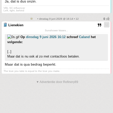
Ja, dat is dus onzin.
VBL SC influencer
Left, right, behind
• dinsdag 9 juni 2026 @ 16:14 • 12
Lienekien
Sunshower kisses...
Op
dinsdag 9 juni 2026 16:12
schreef
Caland
het
volgende:
[..]
Maar dat is nu ook al zo met contactloos betalen.
Maar dat is qua bedrag beperkt.
The love you take is equal to the love you make.
▼ Advertentie door Refinery89