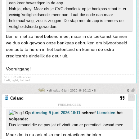
een keer bevestigen in de app.
Nah ja, okay. Maar als je CVC doodleuk op je bankpas staat is er
weinig 'veiligheidscode' meer aan. Laat die code dan maar
helemaal weg, zou ik zeggen. De stap met de app is immers de
veiligheidshorde geworden.
Ben er niet zo heel bekend mee, maar in de toekomst kunnen
we dus ook gewoon onze bankpas gebruiken om bijvoorbeeld
een auto te huren in het buitenland en kunnen de extra
creditcards eindelijk de deur uit.
Vooruitgang!
VBL SC influencer
Left, right, behind
• dinsdag 9 juni 2026 @ 16:12 • 8
Caland
FREEJANCEES
Op
dinsdag 9 juni 2026 16:11
schreef
Lienekien
het
volgende:
Dus iemand die de pas jat of vindt kan er potentieel kwaad mee.
Maar dat is nu ook al zo met contactloos betalen.