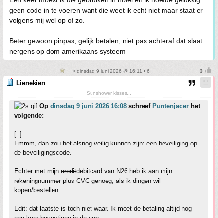
Een keer moest ik die gebruiken in hotel en ik hoefde gelukkig
geen code in te voeren want die weet ik echt niet maar staat er
volgens mij wel op of zo.
Beter gewoon pinpas, gelijk betalen, niet pas achteraf dat slaat
nergens op dom amerikaans systeem
• dinsdag 9 juni 2026 @ 16:11 • 6
Lienekien
Sunshower kisses...
Op
dinsdag 9 juni 2026 16:08
schreef
Puntenjager
het
volgende:
[..]
Hmmm, dan zou het alsnog veilig kunnen zijn: een beveiliging op
de beveiligingscode.
Echter met mijn
credit
debitcard van N26 heb ik aan mijn
rekeningnummer plus CVC genoeg, als ik dingen wil
kopen/bestellen...
Edit: dat laatste is toch niet waar. Ik moet de betaling altijd nog
een keer bevestigen in de app.