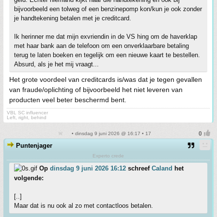
bijvoorbeeld een tolweg of een benzinepomp kon/kun je ook zonder
je handtekening betalen met je creditcard.
Ik herinner me dat mijn exvriendin in de VS hing om de haverklap
met haar bank aan de telefoon om een onverklaarbare betaling
terug te laten boeken en tegelijk om een nieuwe kaart te bestellen.
Absurd, als je het mij vraagt...
Het grote voordeel van creditcards is/was dat je tegen gevallen
van fraude/oplichting of bijvoorbeeld het niet leveren van
producten veel beter beschermd bent.
VBL SC influencer
Left, right, behind
• dinsdag 9 juni 2026 @ 16:17 • 17
Puntenjager
Experto crede
Op
dinsdag 9 juni 2026 16:12
schreef
Caland
het
volgende:
[..]
Maar dat is nu ook al zo met contactloos betalen.