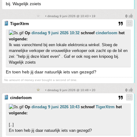
bij. Wagelijk zoiets
• dinsdag 9 juni 2026 @ 10:43 • 19
TigerXtrm
Op
dinsdag 9 juni 2026 10:32
schreef
cinderloom
het
volgende:
Ik was vanochtend bij een lokale elektronica winkel. Sloeg de
mannelijke verkoper de vrouwelijke verkoper ook zacht op de bil en
zei: "help jij deze klant even" . Gaf er ook nog een knipoog bij.
Wagelijk zoiets
En toen heb jij daar natuurlijk iets van gezegd?
No amount of money ever bought a second of time.
• dinsdag 9 juni 2026 @ 10:48 • 20
cinderloom
Op
dinsdag 9 juni 2026 10:43
schreef
TigerXtrm
het
volgende:
[..]
En toen heb jij daar natuurlijk iets van gezegd?