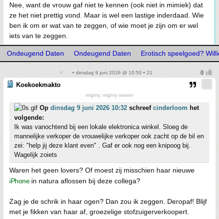
Nee, want de vrouw gaf niet te kennen (ook niet in mimiek) dat
ze het niet prettig vond. Maar is wel een lastige inderdaad. Wie
ben ik om er wat van te zeggen, of wie moet je zijn om er wel
iets van te zeggen.
Ondeugend Daten
Ondeugend Daten
Erotisch speelgoed? Willi
• dinsdag 9 juni 2026 @ 10:50 • 21
Koekoekmakto
mighty, mighty warrior
Op
dinsdag 9 juni 2026 10:32
schreef
cinderloom
het
volgende:
Ik was vanochtend bij een lokale elektronica winkel. Sloeg de
mannelijke verkoper de vrouwelijke verkoper ook zacht op de bil en
zei: "help jij deze klant even" . Gaf er ook nog een knipoog bij.
Wagelijk zoiets
Waren het geen lovers? Of moest zij misschien haar nieuwe
iPhone
in natura aflossen bij deze collega?
Zag je de schrik in haar ogen? Dan zou ik zeggen. Deropaf! Blijf
met je fikken van haar af, groezelige stofzuigerverkoopert.