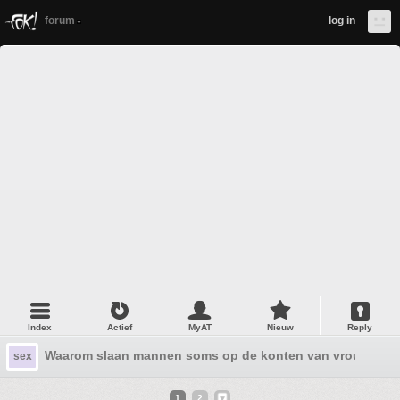
forum
log in
Index
Actief
MyAT
Nieuw
Reply
Waarom slaan mannen soms op de konten van vrouwen?
sex
1
2