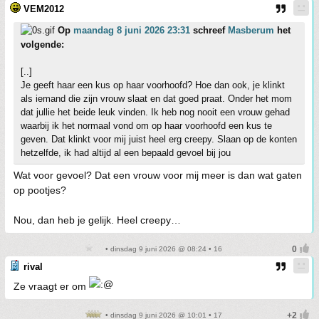
VEM2012
Op
maandag 8 juni 2026 23:31
schreef
Masberum
het
volgende:
[..]
Je geeft haar een kus op haar voorhoofd? Hoe dan ook, je klinkt
als iemand die zijn vrouw slaat en dat goed praat. Onder het mom
dat jullie het beide leuk vinden. Ik heb nog nooit een vrouw gehad
waarbij ik het normaal vond om op haar voorhoofd een kus te
geven. Dat klinkt voor mij juist heel erg creepy. Slaan op de konten
hetzelfde, ik had altijd al een bepaald gevoel bij jou
Wat voor gevoel? Dat een vrouw voor mij meer is dan wat gaten
op pootjes?
Nou, dan heb je gelijk. Heel creepy…
• dinsdag 9 juni 2026 @ 08:24 • 16
rival
Ze vraagt er om
• dinsdag 9 juni 2026 @ 10:01 • 17