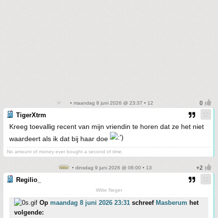
• maandag 8 juni 2026 @ 23:37 • 12
TigerXtrm
Kreeg toevallig recent van mijn vriendin te horen dat ze het niet
waardeert als ik dat bij haar doe
No amount of money ever bought a second of time.
• dinsdag 9 juni 2026 @ 06:00 • 13
Regilio_
Witte Neger
Op
maandag 8 juni 2026 23:31
schreef
Masberum
het
volgende: