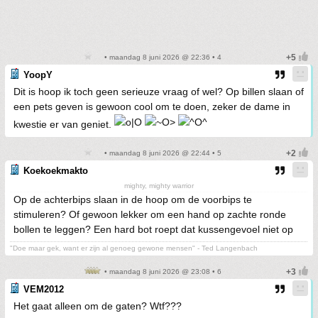
• maandag 8 juni 2026 @ 22:36 • 4
YoopY
Dit is hoop ik toch geen serieuze vraag of wel? Op billen slaan of
een pets geven is gewoon cool om te doen, zeker de dame in
kwestie er van geniet.
• maandag 8 juni 2026 @ 22:44 • 5
Koekoekmakto
mighty, mighty warrior
Op de achterbips slaan in de hoop om de voorbips te
stimuleren? Of gewoon lekker om een hand op zachte ronde
bollen te leggen? Een hard bot roept dat kussengevoel niet op
"Doe maar gek, want er zijn al genoeg gewone mensen" - Ted Langenbach
• maandag 8 juni 2026 @ 23:08 • 6
VEM2012
Het gaat alleen om de gaten? Wtf???