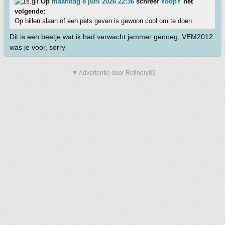
Op
maandag 8 juni 2026 22:36
schreef
YoopY
het
volgende:
Op billen slaan of een pets geven is gewoon cool om te doen
Dit is een beetje wat ik had verwacht jammer genoeg, VEM2012
was je voor, sorry
▼ Advertentie door Refinery89