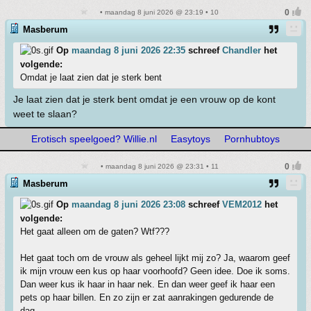
• maandag 8 juni 2026 @ 23:19 • 10
Masberum
Op
maandag 8 juni 2026 22:35
schreef
Chandler
het
volgende:
Omdat je laat zien dat je sterk bent
Je laat zien dat je sterk bent omdat je een vrouw op de kont
weet te slaan?
Erotisch speelgoed? Willie.nl
Easytoys
Pornhubtoys
• maandag 8 juni 2026 @ 23:31 • 11
Masberum
Op
maandag 8 juni 2026 23:08
schreef
VEM2012
het
volgende:
Het gaat alleen om de gaten? Wtf???
Het gaat toch om de vrouw als geheel lijkt mij zo? Ja, waarom geef
ik mijn vrouw een kus op haar voorhoofd? Geen idee. Doe ik soms.
Dan weer kus ik haar in haar nek. En dan weer geef ik haar een
pets op haar billen. En zo zijn er zat aanrakingen gedurende de
dag.