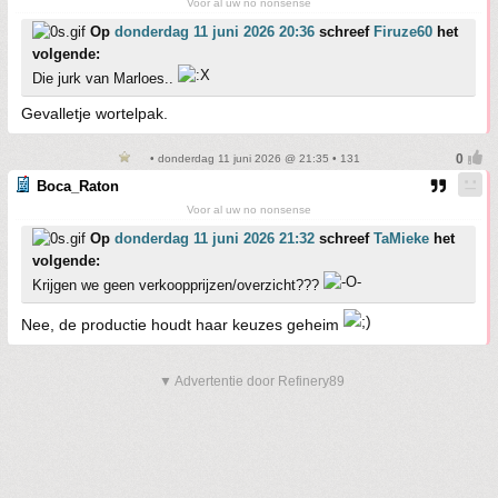
Voor al uw no nonsense
Op
donderdag 11 juni 2026 20:36
schreef
Firuze60
het
volgende:
Die jurk van Marloes..
Gevalletje wortelpak.
• donderdag 11 juni 2026 @ 21:35 • 131
Boca_Raton
Voor al uw no nonsense
Op
donderdag 11 juni 2026 21:32
schreef
TaMieke
het
volgende:
Krijgen we geen verkoopprijzen/overzicht???
Nee, de productie houdt haar keuzes geheim
▼ Advertentie door Refinery89