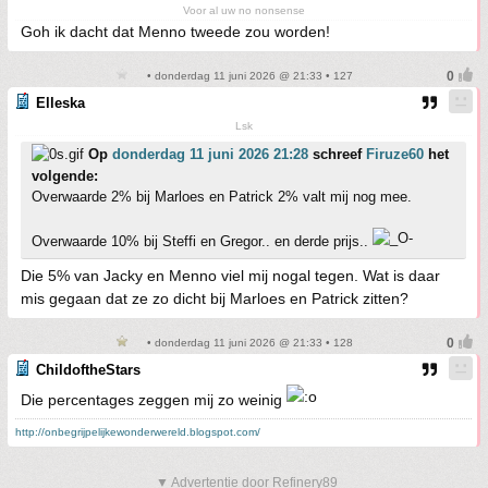
Voor al uw no nonsense
Goh ik dacht dat Menno tweede zou worden!
• donderdag 11 juni 2026 @ 21:33 • 127
Elleska
Lsk
Op
donderdag 11 juni 2026 21:28
schreef
Firuze60
het
volgende:
Overwaarde 2% bij Marloes en Patrick 2% valt mij nog mee.
Overwaarde 10% bij Steffi en Gregor.. en derde prijs..
Die 5% van Jacky en Menno viel mij nogal tegen. Wat is daar
mis gegaan dat ze zo dicht bij Marloes en Patrick zitten?
• donderdag 11 juni 2026 @ 21:33 • 128
ChildoftheStars
Die percentages zeggen mij zo weinig
http://onbegrijpelijkewonderwereld.blogspot.com/
▼ Advertentie door Refinery89