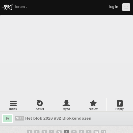
forum
log in
Index
Actief
MyAT
Nieuw
Reply
Het blok 2026 #32 Blokkendozen
tv
NET5
1
2
3
4
5
6
7
8
9
10
11