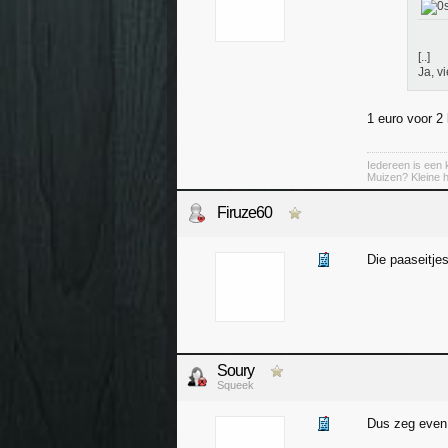
[..]
Ja, v
1 euro voor 2 
Iedereen is een k
Muizen? Kleine ha
Firuze60
Die paaseitjes
Soury
Squeek
Dus zeg even 