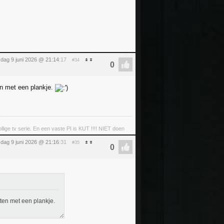
sdag 9 juni 2026 @ 21:14
:17
#34
ten met een plankje.
llige tv serie. En een vaste PI is KUT !!!! NIET doen
sdag 9 juni 2026 @ 21:16
:31
#35
tten met een plankje.