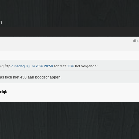
n
din
Op
dinsdag 9 juni 2026 20:58
schreef
JJ76
het volgende:
as toch niet 450 aan boodschappen.
lijk.