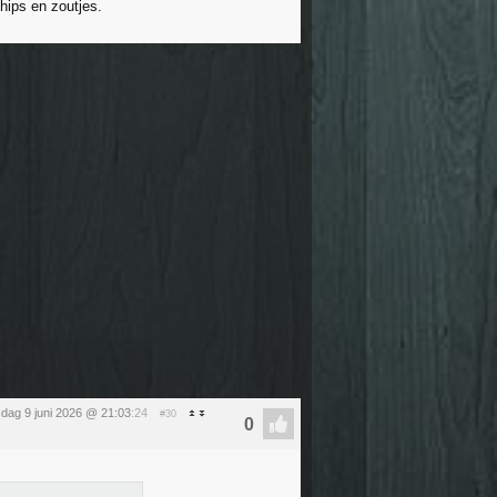
hips en zoutjes.
sdag 9 juni 2026 @ 21:03
:24
#30