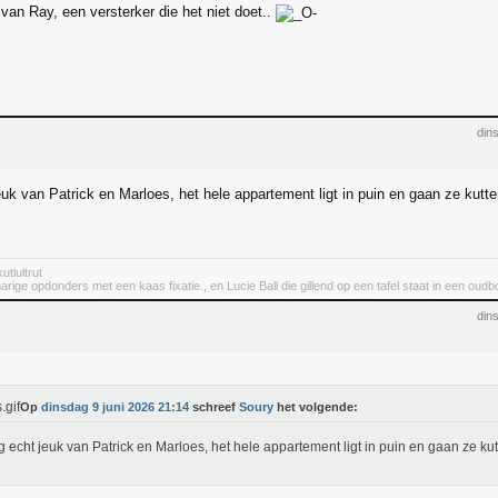
van Ray, een versterker die het niet doet..
din
jeuk van Patrick en Marloes, het hele appartement ligt in puin en gaan ze kut
utlultrut
rige opdonders met een kaas fixatie., en Lucie Ball die gillend op een tafel staat in een oudbo
din
Op
dinsdag 9 juni 2026 21:14
schreef
Soury
het volgende:
ijg echt jeuk van Patrick en Marloes, het hele appartement ligt in puin en gaan ze ku