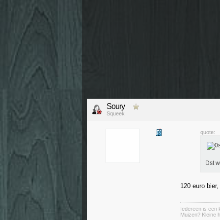
Soury
Squeek
quote:
Dst w
120 euro bier,
Iedereen is een k
Muizen? Kleine ha