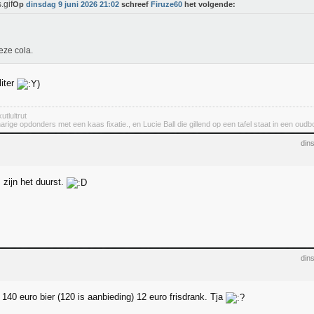
Op
dinsdag 9 juni 2026 21:02
schreef
Firuze60
het volgende:
ieze cola.
liter
utlultrut
rige opdonders met een kaas fixatie., en Lucie Ball die gillend op een tafel staat in een oudbo
din
 zijn het duurst.
din
140 euro bier (120 is aanbieding) 12 euro frisdrank. Tja