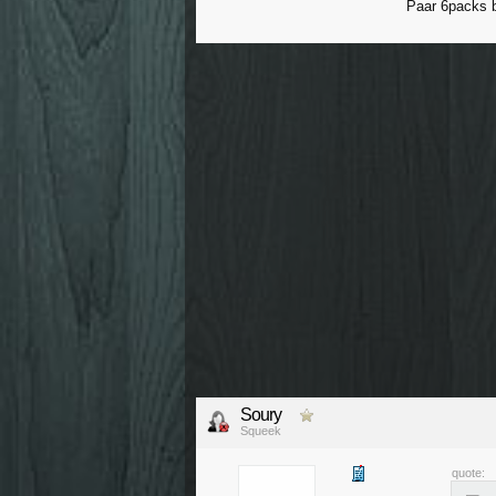
Paar 6packs b
Soury
Squeek
quote: