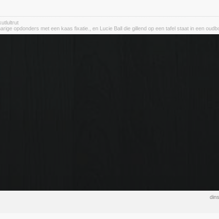
utlultrut
rige opdonders met een kaas fixatie., en Lucie Ball die gillend op een tafel staat in een oudbo
din