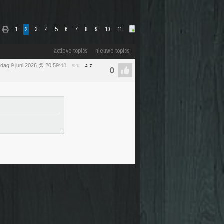
1
2
3
4
5
6
7
8
9
10
11
actieve topics
nieuwe topics
sdag 9 juni 2026 @ 20:59
:48
#26