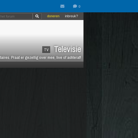
doneren
inbreuk?
Televisie
TV
es. Praat er gezellig over mee, live of achteraf!