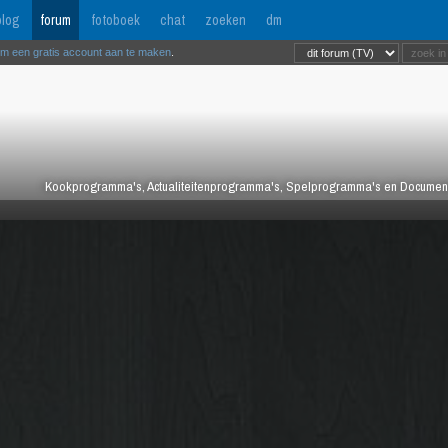
log
forum
fotoboek
chat
zoeken
dm
om een gratis account aan te maken
.
Kookprogramma's, Actualiteitenprogramma's, Spelprogramma's en Documentair