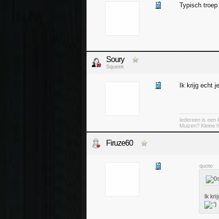
Typisch troep 
Soury
Squeek
Ik krijg echt 
Iedereen is een k
Muizen? Kleine ha
Firuze60
quote:
Ik kr