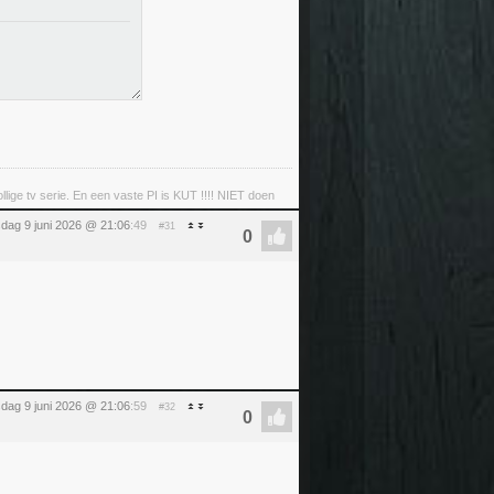
llige tv serie. En een vaste PI is KUT !!!! NIET doen
sdag 9 juni 2026 @ 21:06
:49
#31
sdag 9 juni 2026 @ 21:06
:59
#32