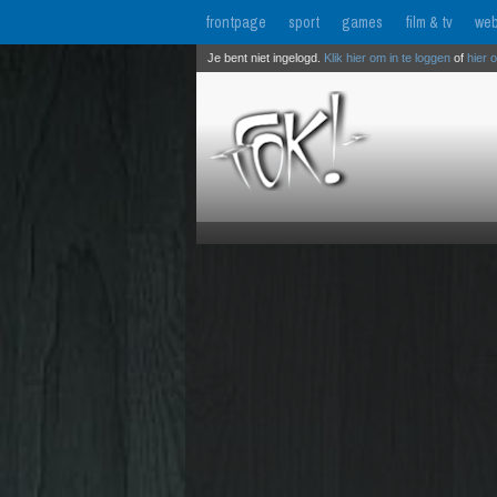
frontpage
sport
games
film & tv
web
Je bent niet ingelogd.
Klik hier om in te loggen
of
hier 