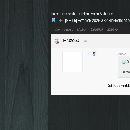
Index
»
televisie
»
koken, wonen & klussen
[NET5] Het blok 2026 #32 Blokkendoze
abonnement
Unibet
Coolblue
Bitvavo
Firuze60
quote:
Dst w
Dat kan makke