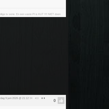
llige tv serie. En een vaste PI is KUT !!!! NIET doen
sdag 9 juni 2026 @ 21:12
:34
#33