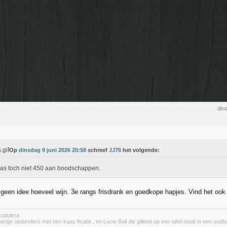
din
Op
dinsdag 9 juni 2026 20:58
schreef
JJ76
het volgende:
as toch niet 450 aan boodschappen.
 geen idee hoeveel wijn. 3e rangs frisdrank en goedkope hapjes. Vind het ook 
utlultrut
rige opdonders met een kaas fixatie., en Lucie Ball die gillend op een tafel staat in een oudbo