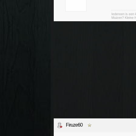
Iedereen is een k
Muizen? Kleine ha
Firuze60