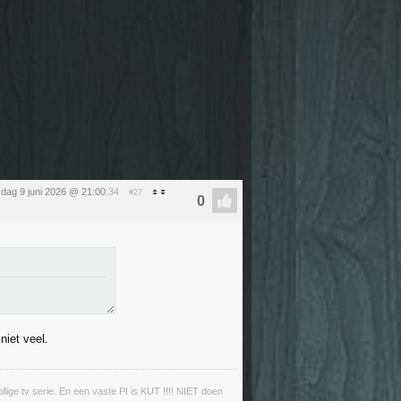
sdag 9 juni 2026 @ 21:00
:34
#27
niet veel.
llige tv serie. En een vaste PI is KUT !!!! NIET doen