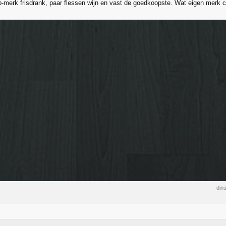
-merk frisdrank, paar flessen wijn en vast de goedkoopste. Wat eigen merk c
din