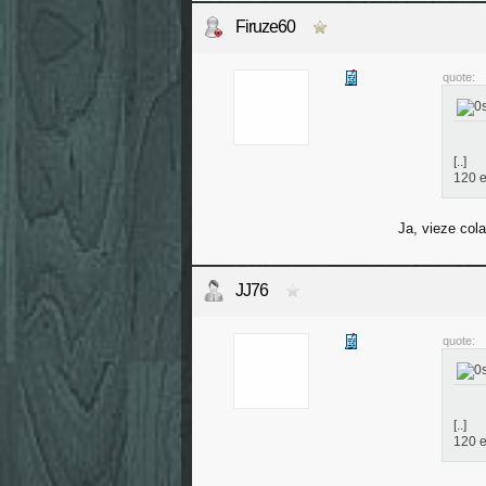
Firuze60
quote:
[..]
120 e
Ja, vieze cola
JJ76
quote:
[..]
120 e