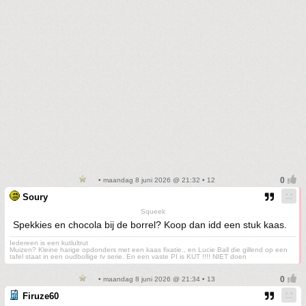
• maandag 8 juni 2026 @ 21:32 • 12
Soury
Squeek
Spekkies en chocola bij de borrel? Koop dan idd een stuk kaas.
Iedereen is een kutlultrut
Muizen? Kleine harige opdonders met een kaas fixatie., en Lucie Ball die gillend op een
tafel staat in een oudbollige tv serie. En een vaste PI is KUT !!!! NIET doen
• maandag 8 juni 2026 @ 21:34 • 13
Firuze60