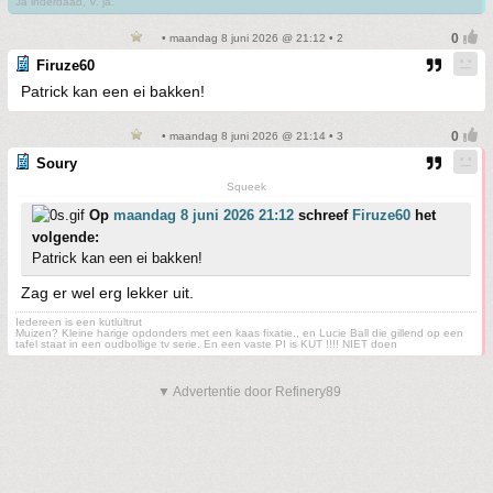
Ja inderdaad, V. ja.
• maandag 8 juni 2026 @ 21:12 • 2
Firuze60
Patrick kan een ei bakken!
• maandag 8 juni 2026 @ 21:14 • 3
Soury
Squeek
Op
maandag 8 juni 2026 21:12
schreef
Firuze60
het
volgende:
Patrick kan een ei bakken!
Zag er wel erg lekker uit.
Iedereen is een kutlultrut
Muizen? Kleine harige opdonders met een kaas fixatie., en Lucie Ball die gillend op een
tafel staat in een oudbollige tv serie. En een vaste PI is KUT !!!! NIET doen
▼ Advertentie door Refinery89