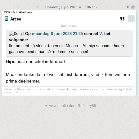
• maandag 8 juni 2026 @ 22:36 • 17
FOK!-Schrikkelbaas
Arcee
Look closer
Op
maandag 8 juni 2026 21:25
schreef
V.
het
volgende:
Ik kan echt zó slecht tegen die Menno... Al mijn schaarse haren
gaan overeind staan. Zo'n domme schijnheil.
Hij is best een eikel inderdaad.
Maar ondanks dat, of wellicht juist daarom, vind ik hem wel een
prima deelnemer.
Never in the entire history of calming down did anyone ever calm down after being told to
calm down.
▼ Advertentie door Refinery89