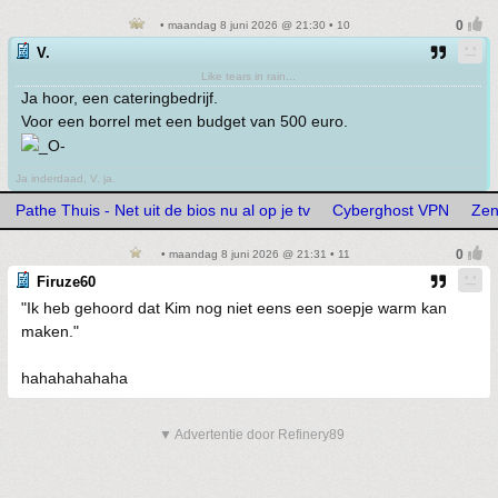
• maandag 8 juni 2026 @ 21:30 • 10
V.
Like tears in rain...
Ja hoor, een cateringbedrijf.
Voor een borrel met een budget van 500 euro.
Ja inderdaad, V. ja.
Pathe Thuis - Net uit de bios nu al op je tv
Cyberghost VPN
Ze
• maandag 8 juni 2026 @ 21:31 • 11
Firuze60
"Ik heb gehoord dat Kim nog niet eens een soepje warm kan
maken."
hahahahahaha
▼ Advertentie door Refinery89