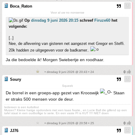
Boca_Raton
Voor al uw no nonsense
Op
dinsdag 9 juni 2026 20:15
schreef
Firuze60
het
volgende:
[..]
Nee, de aflevering van gisteren net aangezet met Gregor en Steffi.
20k hadden ze uitgegeven voor de badkamer..
Ja die bedoelde ik! Morgen Swiebertje en roodhaar.
• dinsdag 9 juni 2026 @ 20:43 • 24
Soury
Squeek
De borrel in een groeps-app gezet van Krooswijk
Staan
er straks 500 mensen voor de deur.
Iedereen is een kutlultrut
Muizen? Kleine harige opdonders met een kaas fixatie., en Lucie Ball die gillend op een
tafel staat in een oudbollige tv serie. En een vaste PI is KUT !!!! NIET doen
• dinsdag 9 juni 2026 @ 20:58 • 25
JJ76