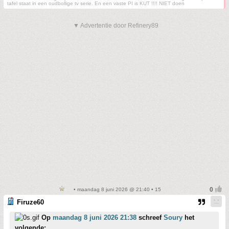
tafel staat in een oudbollige tv serie. En een vaste PI is KUT !!!! NIET doen
▼ Advertentie door Refinery89
• maandag 8 juni 2026 @ 21:40 • 15
Firuze60
Op
maandag 8 juni 2026 21:38
schreef
Soury
het
volgende: