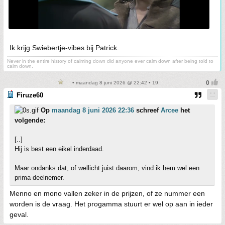
Ik krijg Swiebertje-vibes bij Patrick.
Never in the entire history of calming down did anyone ever calm down after being told to
calm down.
• maandag 8 juni 2026 @ 22:42 • 19
Firuze60
Op
maandag 8 juni 2026 22:36
schreef
Arcee
het
volgende:
[..]
Hij is best een eikel inderdaad.
Maar ondanks dat, of wellicht juist daarom, vind ik hem wel een
prima deelnemer.
Menno en mono vallen zeker in de prijzen, of ze nummer een
worden is de vraag. Het progamma stuurt er wel op aan in ieder
geval.