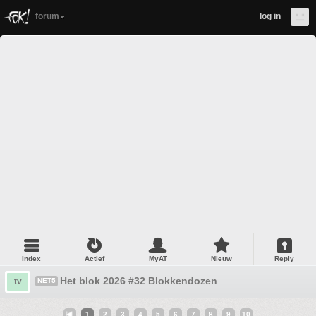
forum
log in
Index
Actief
MyAT
Nieuw
Reply
Het blok 2026 #32 Blokkendozen
tv
NET5
1
2
3
4
5
6
7
8
9
10