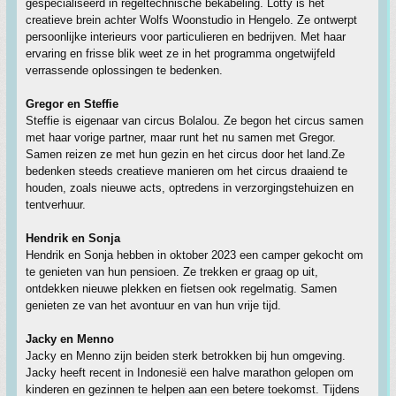
gespecialiseerd in regeltechnische bekabeling. Lotty is het
creatieve brein achter Wolfs Woonstudio in Hengelo. Ze ontwerpt
persoonlijke interieurs voor particulieren en bedrijven. Met haar
ervaring en frisse blik weet ze in het programma ongetwijfeld
verrassende oplossingen te bedenken.
Gregor en Steffie
Steffie is eigenaar van circus Bolalou. Ze begon het circus samen
met haar vorige partner, maar runt het nu samen met Gregor.
Samen reizen ze met hun gezin en het circus door het land.Ze
bedenken steeds creatieve manieren om het circus draaiend te
houden, zoals nieuwe acts, optredens in verzorgingstehuizen en
tentverhuur.
Hendrik en Sonja
Hendrik en Sonja hebben in oktober 2023 een camper gekocht om
te genieten van hun pensioen. Ze trekken er graag op uit,
ontdekken nieuwe plekken en fietsen ook regelmatig. Samen
genieten ze van het avontuur en van hun vrije tijd.
Jacky en Menno
Jacky en Menno zijn beiden sterk betrokken bij hun omgeving.
Jacky heeft recent in Indonesië een halve marathon gelopen om
kinderen en gezinnen te helpen aan een betere toekomst. Tijdens