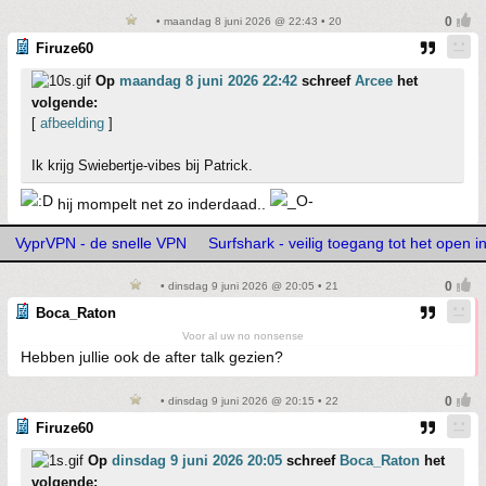
• maandag 8 juni 2026 @ 22:43 • 20
Firuze60
Op
maandag 8 juni 2026 22:42
schreef
Arcee
het
volgende:
[
afbeelding
]
Ik krijg Swiebertje-vibes bij Patrick.
hij mompelt net zo inderdaad..
VyprVPN - de snelle VPN
Surfshark - veilig toegang tot het open i
• dinsdag 9 juni 2026 @ 20:05 • 21
Boca_Raton
Voor al uw no nonsense
Hebben jullie ook de after talk gezien?
• dinsdag 9 juni 2026 @ 20:15 • 22
Firuze60
Op
dinsdag 9 juni 2026 20:05
schreef
Boca_Raton
het
volgende: