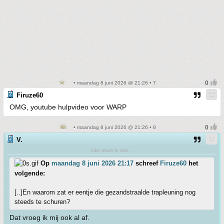
• maandag 8 juni 2026 @ 21:26 • 7
Firuze60
OMG, youtube hulpvideo voor WARP
• maandag 8 juni 2026 @ 21:26 • 8
V.
Like tears in rain...
Op
maandag 8 juni 2026 21:17
schreef
Firuze60
het
volgende:
[..]En waarom zat er eentje die gezandstraalde trapleuning nog
steeds te schuren?
Dat vroeg ik mij ook al af.