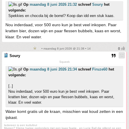
Op
maandag 8 juni 2026 21:32
schreef
Soury
het
volgende:
Spekkies en chocola bij de borrel? Koop dan idd een stuk kaas.
Nou inderdaad, voor 500 euro kun je best veel inkopen. Paar
kratten bier, dozen wijn en paar flessen bubbels, kaas en worst,
klaar. En veel water.
• maandag 8 juni 2026 @ 21:38 • 14
Soury
Squeek
Op
maandag 8 juni 2026 21:34
schreef
Firuze60
het
volgende:
[..]
Nou inderdaad, voor 500 euro kun je best veel inkopen. Paar
kratten bier, dozen wijn en paar flessen bubbels, kaas en worst,
klaar. En veel water.
Water komt gratis uit de kraan, misschien wat koud zetten in een
ijskast.
Iedereen is een kutlultrut
Muizen? Kleine harige opdonders met een kaas fixatie., en Lucie Ball die gillend op een