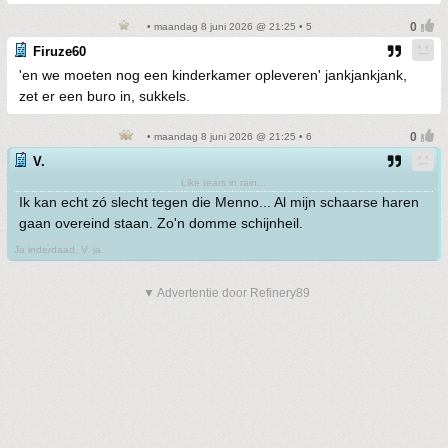
• maandag 8 juni 2026 @ 21:25 • 5
Firuze60
'en we moeten nog een kinderkamer opleveren' jankjankjank,
zet er een buro in, sukkels.
• maandag 8 juni 2026 @ 21:25 • 6
V.
Like tears in rain...
Ik kan echt zó slecht tegen die Menno... Al mijn schaarse haren
gaan overeind staan. Zo'n domme schijnheil.
Ja inderdaad, V. ja.
▼ Advertentie door Refinery89