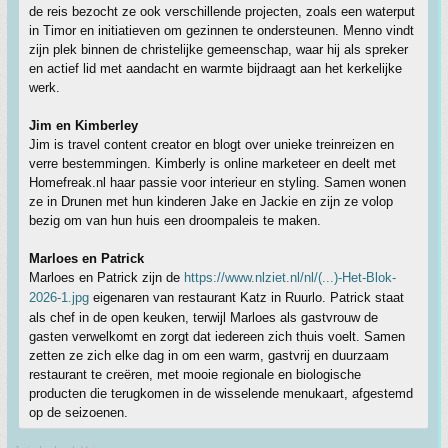
de reis bezocht ze ook verschillende projecten, zoals een waterput
in Timor en initiatieven om gezinnen te ondersteunen. Menno vindt
zijn plek binnen de christelijke gemeenschap, waar hij als spreker
en actief lid met aandacht en warmte bijdraagt aan het kerkelijke
werk.
Jim en Kimberley
Jim is travel content creator en blogt over unieke treinreizen en
verre bestemmingen. Kimberly is online marketeer en deelt met
Homefreak.nl haar passie voor interieur en styling. Samen wonen
ze in Drunen met hun kinderen Jake en Jackie en zijn ze volop
bezig om van hun huis een droompaleis te maken.
Marloes en Patrick
Marloes en Patrick zijn de
https://www.nlziet.nl/nl/(...)-Het-Blok-
2026-1.jpg
eigenaren van restaurant Katz in Ruurlo. Patrick staat
als chef in de open keuken, terwijl Marloes als gastvrouw de
gasten verwelkomt en zorgt dat iedereen zich thuis voelt. Samen
zetten ze zich elke dag in om een warm, gastvrij en duurzaam
restaurant te creëren, met mooie regionale en biologische
producten die terugkomen in de wisselende menukaart, afgestemd
op de seizoenen.