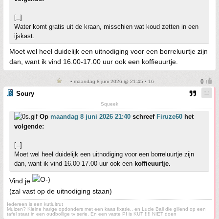
[..]
Water komt gratis uit de kraan, misschien wat koud zetten in een
ijskast.
Moet wel heel duidelijk een uitnodiging voor een borreluurtje zijn
dan, want ik vind 16.00-17.00 uur ook een koffieuurtje.
• maandag 8 juni 2026 @ 21:45 • 16
Soury
Squeek
Op
maandag 8 juni 2026 21:40
schreef
Firuze60
het
volgende:
[..]
Moet wel heel duidelijk een uitnodiging voor een borreluurtje zijn
dan, want ik vind 16.00-17.00 uur ook een
koffieuurtje.
Vind je
(zal vast op de uitnodiging staan)
Iedereen is een kutlultrut
Muizen? Kleine harige opdonders met een kaas fixatie., en Lucie Ball die gillend op een
tafel staat in een oudbollige tv serie. En een vaste PI is KUT !!!! NIET doen