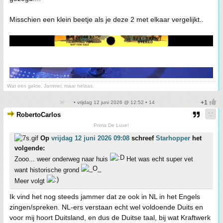
Misschien een klein beetje als je deze 2 met elkaar vergelijkt..
Wat een gekte. Jammer, maar helaas.
• vrijdag 12 juni 2026 @ 12:52 • 14
RobertoCarlos
Prima De Luxe!
Op
vrijdag 12 juni 2026 09:08
schreef
Starhopper
het
volgende:
Zooo... weer onderweg naar huis
Het was echt super vet
want historische grond
Meer volgt
Ik vind het nog steeds jammer dat ze ook in NL in het Engels
zingen/spreken. NL-ers verstaan echt wel voldoende Duits en
voor mij hoort Duitsland, en dus de Duitse taal, bij wat Kraftwerk