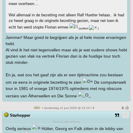
meer overheen....
Wel allemaal in de bezetting met alleen Ralf Huetter helaas.. ik had
ze heeel graag in de originele bezetting gezien, maar net toen ik
echt fan werd stopte Florian ermee
(sukkel
)
Jammer! Maar goed te begrijpen als je al hele mooie ervaringen
hebt.
Al vind ik het niet tegenvallen maar als je wat oudere shows hebt
gezien van vlak na vertrek Florian dan is de huidige tour toch
stuk minder.
En ja, wat zou het gaaf zijn als er een tijdmachine zou bestaan
om ze eens in originele bezetting te zien
De computerwelt
tour in 1981 of vroege 1974/1975 optredens met nog obscure
versies van Ätherwellen en Die Sonne
• donderdag 11 juni 2026 @ 15:10 • 8
Starhopper
Nova is mijn prinses
Omfg serieus
Hütter, Georg en Falk zitten in de lobby van