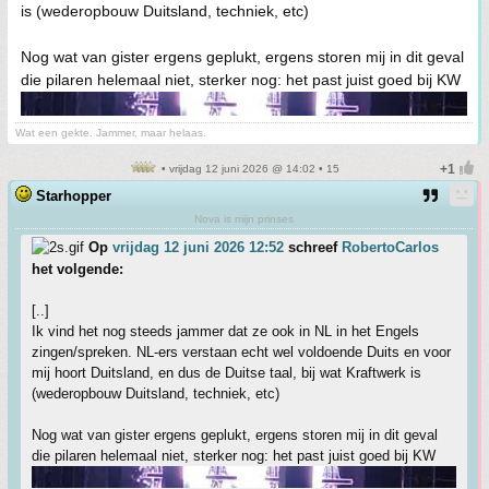
is (wederopbouw Duitsland, techniek, etc)
Nog wat van gister ergens geplukt, ergens storen mij in dit geval
die pilaren helemaal niet, sterker nog: het past juist goed bij KW
Wat een gekte. Jammer, maar helaas.
• vrijdag 12 juni 2026 @ 14:02 • 15
Starhopper
Nova is mijn prinses
Op
vrijdag 12 juni 2026 12:52
schreef
RobertoCarlos
het volgende:
[..]
Ik vind het nog steeds jammer dat ze ook in NL in het Engels
zingen/spreken. NL-ers verstaan echt wel voldoende Duits en voor
mij hoort Duitsland, en dus de Duitse taal, bij wat Kraftwerk is
(wederopbouw Duitsland, techniek, etc)
Nog wat van gister ergens geplukt, ergens storen mij in dit geval
die pilaren helemaal niet, sterker nog: het past juist goed bij KW