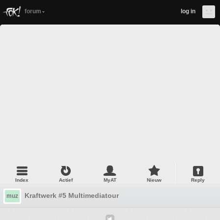
forum
log in
Index
Actief
MyAT
Nieuw
Reply
Kraftwerk #5 Multimediatour
muz