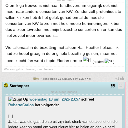
O en ik ga trouwens niet naar Eindhoven. En eigenlijk ook niet
meer naar andere concerten van KW. Zonder zelf pretentieus te
willen klinken heb ik het geluk gehad om al de mooiste
concerten van KW te zien met hele mooie herinneringen. Ik ben
dus al zeer tevreden met mijn bezochte concerten en er kan dus
niet zoveel meer overheen....
Wel allemaal in de bezetting met alleen Ralf Huetter helaas.. ik
had ze heeel graag in de originele bezetting gezien, maar net
toen ik echt fan werd stopte Florian ermee
(sukkel
)
Wat een gekte. Jammer, maar helaas.
• donderdag 11 juni 2026 @ 11:07 • 6
Starhopper
Nova is mijn prinses
Op
woensdag 10 juni 2026 23:57
schreef
RobertoCarlos
het volgende:
[..]
Ja dat was die gast die zo uit zijn bek stonk van de alcohol en die
iedere keer op stond om weer nieuw bier te halen en dan keihard