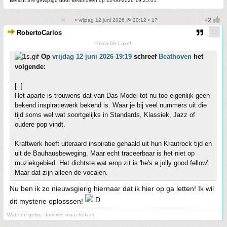
Bericht 3% gewijzigd door Beathoven op 12-06-2026 19:25:05
• vrijdag 12 juni 2026 @ 20:12 • 17
RobertoCarlos
Prima De Luxe!
Op
vrijdag 12 juni 2026 19:19
schreef
Beathoven
het
volgende:
[..]
Het aparte is trouwens dat van Das Model tot nu toe eigenlijk geen
bekend inspiratiewerk bekend is. Waar je bij veel nummers uit die
tijd soms wel wat soortgelijks in Standards, Klassiek, Jazz of
oudere pop vindt.
Kraftwerk heeft uiteraard inspiratie gehaald uit hun Krautrock tijd en
uit de Bauhausbeweging. Maar echt traceerbaar is het niet op
muziekgebied. Het dichtste wat erop zit is 'he's a jolly good fellow'.
Maar dat zijn alleen de vocalen.
Nu ben ik zo nieuwsgierig hiernaar dat ik hier op ga letten! Ik wil
dit mysterie oplosssen!
Wat een gekte. Jammer, maar helaas.