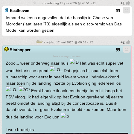
• donderdag 11 juni 2026 @ 20:51 • 11
Beathoven
Iemand weleens opgevallen dat de basslijn in Chase van
Moroder (laat jaren '70) eigenlijk als een disco-remix van Das
Model kan worden gezien.
• vrijdag 12 juni 2026 @ 09:08 • 12
Starhopper
Nova is mijn prinses
Zooo... weer onderweg naar huis
Het was echt super vet
want historische grond
Dat gejuich bij spacelab toen
ruimteschip voor eerst in beeld kwam was al indrukwekkend
maar toen hij de landing inzette bij Evoluon ging iedereen los
Eerst baalde ik ook een beetje toen hij langs het
PSV vloog. Ik had eigenlijk op het Evoluon gerekend bij eersre
beeld omdat de landing altijd bij de concertlocatie is. Dus ik
dacht even dat er geen Evoluon in beeld zou komen. Maar toen
dus de landing voor Evoluon
Twee broertjes: