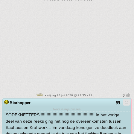
• vrijdag 24 juli 2026 @ 21:35 • 22
Starhopper
Nova is mijn prinses
SODEKNETTERS!!!!!!!!!!!!!!!!!!!!!!!!!!!!!!!!!!!!!!!!!!!!!! In het vorige
deel van deze reeks ging het nog de overeenkomsten tussen
Bauhaus en Kraftwerk... En vandaag kondigen ze doodleuk aan
dat ze volgende maand in de tuin van het fucking Bauhaus in