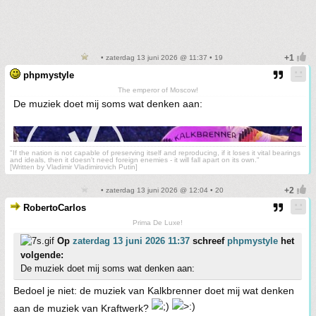
• zaterdag 13 juni 2026 @ 11:37 • 19
phpmystyle
The emperor of Moscow!
De muziek doet mij soms wat denken aan:
"If the nation is not capable of preserving itself and reproducing, if it loses it vital bearings
and ideals, then it doesn't need foreign enemies - it will fall apart on its own."
[Written by Vladimir Vladimirovich Putin]
• zaterdag 13 juni 2026 @ 12:04 • 20
RobertoCarlos
Prima De Luxe!
Op
zaterdag 13 juni 2026 11:37
schreef
phpmystyle
het
volgende:
De muziek doet mij soms wat denken aan:
Bedoel je niet: de muziek van Kalkbrenner doet mij wat denken
aan de muziek van Kraftwerk?