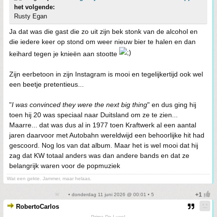
het volgende:
Rusty Egan
Ja dat was die gast die zo uit zijn bek stonk van de alcohol en
die iedere keer op stond om weer nieuw bier te halen en dan
keihard tegen je knieën aan stootte
Zijn eerbetoon in zijn Instagram is mooi en tegelijkertijd ook wel
een beetje pretentieus...
"
I was convinced they were the next big thing
" en dus ging hij
toen hij 20 was speciaal naar Duitsland om ze te zien...
Maarre... dat was dus al in 1977 toen Kraftwerk al een aantal
jaren daarvoor met Autobahn wereldwijd een behoorlijke hit had
gescoord. Nog los van dat album. Maar het is wel mooi dat hij
zag dat KW totaal anders was dan andere bands en dat ze
belangrijk waren voor de popmuziek
Wat een gekte. Jammer, maar helaas.
• donderdag 11 juni 2026 @ 00:01 • 5
RobertoCarlos
Prima De Luxe!