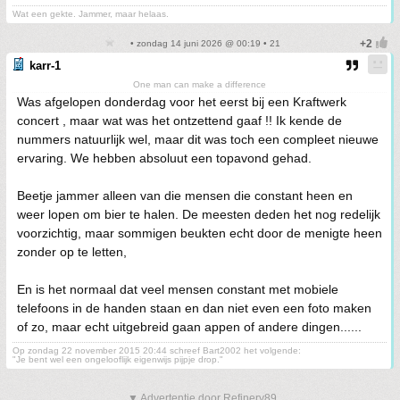
Wat een gekte. Jammer, maar helaas.
• zondag 14 juni 2026 @ 00:19 • 21
karr-1
One man can make a difference
Was afgelopen donderdag voor het eerst bij een Kraftwerk
concert , maar wat was het ontzettend gaaf !! Ik kende de
nummers natuurlijk wel, maar dit was toch een compleet nieuwe
ervaring. We hebben absoluut een topavond gehad.
Beetje jammer alleen van die mensen die constant heen en
weer lopen om bier te halen. De meesten deden het nog redelijk
voorzichtig, maar sommigen beukten echt door de menigte heen
zonder op te letten,
En is het normaal dat veel mensen constant met mobiele
telefoons in de handen staan en dan niet even een foto maken
of zo, maar echt uitgebreid gaan appen of andere dingen......
Op zondag 22 november 2015 20:44 schreef Bart2002 het volgende:
"Je bent wel een ongelooflijk eigenwijs pijpje drop."
▼ Advertentie door Refinery89