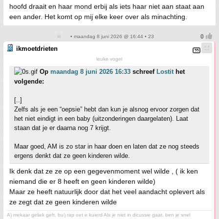
hoofd draait en haar mond erbij als iets haar niet aan staat aan
een ander. Het komt op mij elke keer over als minachting.
• maandag 8 juni 2026 @ 16:44 • 23
ikmoetdrieten
leuke vogel
Op
maandag 8 juni 2026 16:33
schreef
Lostit
het
volgende:
[..]
Zelfs als je een “oepsie” hebt dan kun je alsnog ervoor zorgen dat
het niet eindigt in een baby (uitzonderingen daargelaten). Laat
staan dat je er daarna nog 7 krijgt.
Maar goed, AM is zo star in haar doen en laten dat ze nog steeds
ergens denkt dat ze geen kinderen wilde.
Ik denk dat ze ze op een gegevenmoment wel wilde , ( ik ken
niemand die er 8 heeft en geen kinderen wilde)
Maar ze heeft natuurlijk door dat het veel aandacht oplevert als
ze zegt dat ze geen kinderen wilde
A’j mekaar geliek geft, bu’j rap oet e kuierd Als je niet in dicussie gaat, ben je snel