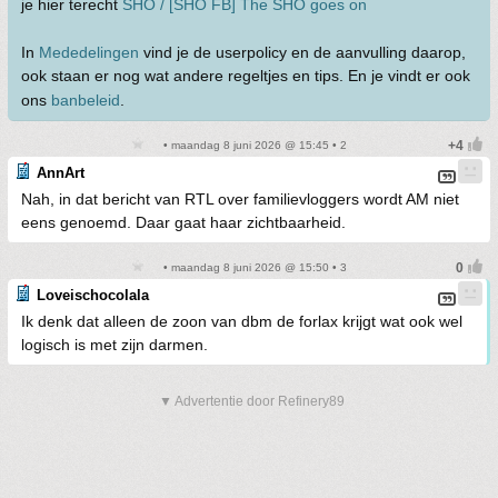
je hier terecht
SHO / [SHO FB] The SHO goes on
In
Mededelingen
vind je de userpolicy en de aanvulling daarop,
ook staan er nog wat andere regeltjes en tips. En je vindt er ook
ons
banbeleid
.
• maandag 8 juni 2026 @ 15:45 • 2
AnnArt
Nah, in dat bericht van RTL over familievloggers wordt AM niet
eens genoemd. Daar gaat haar zichtbaarheid.
• maandag 8 juni 2026 @ 15:50 • 3
Loveischocolala
Ik denk dat alleen de zoon van dbm de forlax krijgt wat ook wel
logisch is met zijn darmen.
▼ Advertentie door Refinery89