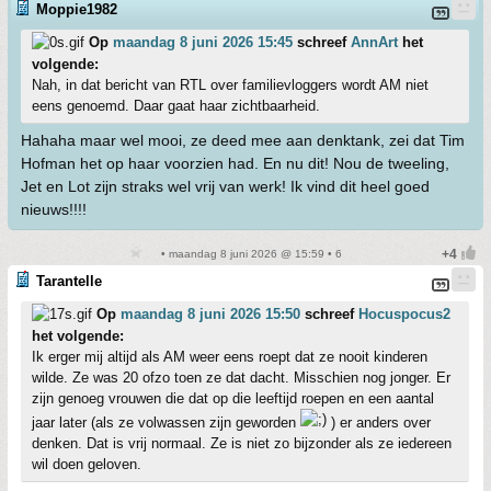
Moppie1982
Op
maandag 8 juni 2026 15:45
schreef
AnnArt
het
volgende:
Nah, in dat bericht van RTL over familievloggers wordt AM niet
eens genoemd. Daar gaat haar zichtbaarheid.
Hahaha maar wel mooi, ze deed mee aan denktank, zei dat Tim
Hofman het op haar voorzien had. En nu dit! Nou de tweeling,
Jet en Lot zijn straks wel vrij van werk! Ik vind dit heel goed
nieuws!!!!
• maandag 8 juni 2026 @ 15:59 • 6
Tarantelle
Op
maandag 8 juni 2026 15:50
schreef
Hocuspocus2
het volgende:
Ik erger mij altijd als AM weer eens roept dat ze nooit kinderen
wilde. Ze was 20 ofzo toen ze dat dacht. Misschien nog jonger. Er
zijn genoeg vrouwen die dat op die leeftijd roepen en een aantal
jaar later (als ze volwassen zijn geworden
) er anders over
denken. Dat is vrij normaal. Ze is niet zo bijzonder als ze iedereen
wil doen geloven.