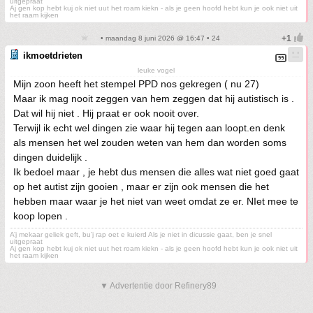
uitgepraat
Aj gen kop hebt kuj ok niet uut het roam kiekn - als je geen hoofd hebt kun je ook niet uit
het raam kijken
• maandag 8 juni 2026 @ 16:47 • 24
ikmoetdrieten
leuke vogel
Mijn zoon heeft het stempel PPD nos gekregen ( nu 27)
Maar ik mag nooit zeggen van hem zeggen dat hij autistisch is .
Dat wil hij niet . Hij praat er ook nooit over.
Terwijl ik echt wel dingen zie waar hij tegen aan loopt.en denk
als mensen het wel zouden weten van hem dan worden soms
dingen duidelijk .
Ik bedoel maar , je hebt dus mensen die alles wat niet goed gaat
op het autist zijn gooien , maar er zijn ook mensen die het
hebben maar waar je het niet van weet omdat ze er. NIet mee te
koop lopen .
A’j mekaar geliek geft, bu’j rap oet e kuierd Als je niet in dicussie gaat, ben je snel
uitgepraat
Aj gen kop hebt kuj ok niet uut het roam kiekn - als je geen hoofd hebt kun je ook niet uit
het raam kijken
▼ Advertentie door Refinery89