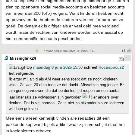
Ik zou nog liever een algemeen verbod op minderjarige kinderen
zien op openbare social media-accounts en besloten accounts
van meer dan 200 (of x) volgers. Want kinderen hebben recht
op privacy en dat hebben de kinderen van een Tamara net zo
goed. De dynamiek is giftiger als er veel geld mee verdiend
wordt, maar de rechten van kinderen worden ook massaal op
niet-commerciële accounts geschonden.
• maandag 8 juni 2026 @ 16:08 • 11
Missinglink24
Op
maandag 8 juni 2026 15:50
schreef
Hocuspocus2
het volgende:
Ik erger mij altijd als AM weer eens roept dat ze nooit kinderen
wilde. Ze was 20 ofzo toen ze dat dacht. Misschien nog jonger. Er
zijn genoeg vrouwen die dat op die leeftijd roepen en een aantal
jaar later (als ze volwassen zijn geworden
) er anders over
denken. Dat is vrij normaal. Ze is niet zo bijzonder als ze iedereen
wil doen geloven.
Mee eens alleen kennelijk vinden alle redacties dit een
pakkende kop want bij elk artikel waar zij in verschijnt staat het
in koeienletters erboven.