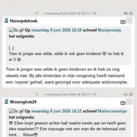
• maandag 8 juni 2026 @ 16:21 • 16
Huisopdehoek
Op
maandag 8 juni 2026 16:18
schreef
Muisjeruisje
het volgende:
[..]
Toen ik jonger was wilde, wilde ik ook geen kinderen 🫣 nu heb ik
er 3 😆
Toen ik jonger was wilde ik geen kinderen en ik heb ze nog
steeds niet. Bij alle kindvrijen in mijn omgeving heeft niemand
een ‘oepsie’ gehad, want gezorgd voor adequate anticonceptie.
• maandag 8 juni 2026 @ 16:27 • 17
Missinglink24
Op
maandag 8 juni 2026 16:15
schreef
Mallorcameisje
het volgende:
😳 Ellen loopt gewoon achter half naakte kerels aan en heeft geen
idee waarheen?? Een massage met een man die de helemaal niet
kent…. Wauw😳