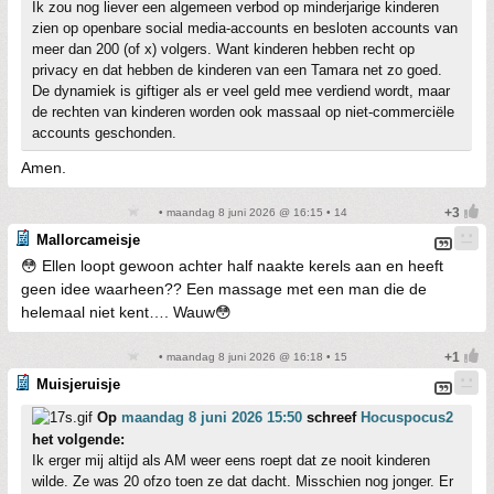
Ik zou nog liever een algemeen verbod op minderjarige kinderen
zien op openbare social media-accounts en besloten accounts van
meer dan 200 (of x) volgers. Want kinderen hebben recht op
privacy en dat hebben de kinderen van een Tamara net zo goed.
De dynamiek is giftiger als er veel geld mee verdiend wordt, maar
de rechten van kinderen worden ook massaal op niet-commerciële
accounts geschonden.
Amen.
• maandag 8 juni 2026 @ 16:15 • 14
Mallorcameisje
😳 Ellen loopt gewoon achter half naakte kerels aan en heeft
geen idee waarheen?? Een massage met een man die de
helemaal niet kent…. Wauw😳
• maandag 8 juni 2026 @ 16:18 • 15
Muisjeruisje
Op
maandag 8 juni 2026 15:50
schreef
Hocuspocus2
het volgende:
Ik erger mij altijd als AM weer eens roept dat ze nooit kinderen
wilde. Ze was 20 ofzo toen ze dat dacht. Misschien nog jonger. Er