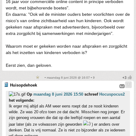
16 jaar voor commerciële online content in principe verboden
wordt, met bijbehorende boetes".
En daarna: "Ook wil de minister ouders beter voorlichten over de
risico's van online zichtbaarheid van hun kinderen. Ook wordt
gekeken naar afspraken met adverteerders, bijvoorbeeld over
extra zorgplicht bij samenwerkingen met minderjarigen".
Waarom moet er gekeken worden naar afspraken en zorgplicht
als het inzetten van kinderen verboden is?
Eerst zien, dan geloven.
• maandag 8 juni 2026 @ 16:07 • 9
Huisopdehoek
Op
maandag 8 juni 2026 15:50
schreef
Hocuspocus2
het volgende:
Ik erger mij altijd als AM weer eens roept dat ze nooit kinderen
wilde. Ze was 20 ofzo toen ze dat dacht. Misschien nog jonger. Er
zijn genoeg vrouwen die dat op die leeftijd roepen en een aantal
jaar later (als ze volwassen zijn geworden
) er anders over
denken. Dat is vrij normaal. Ze is niet zo bijzonder als ze iedereen
wil doen geloven.