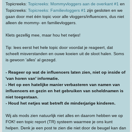
Topicreeks:
Topicreeks: Mommyvloggers aan de overkant #1
en
Topicreeks:
Topicreeks: Familievloggers #1
zijn gesloten en we
gaan door met één topic voor alle vloggers/influencers, dus niet
alleen de mommy- en familievloggers.
Klets gezellig mee, maar hou het netjes!
Tip: lees eerst het hele topic door voordat je reageert, dat
scheelt misverstanden en ouwe koeien uit de sloot halen. Soms
is gewoon 'alles' al gezegd.
- Reageer op wat de influencers laten zien, niet op inside of
'van horen van' informatie.
- Het op een hatelijke manier verbasteren van namen van
influencers en gezin en het gebruiken van scheldnamen is
niet toegestaan.
- Houd het netjes wat betreft de minderjarige kinderen.
Wij als mods zien natuurlijk niet alles en daarom hebben we op
FOK! een topic report (TR) systeem waarmee je ons kunt
helpen. Denk je een post te zien die niet door de beugel kan dan