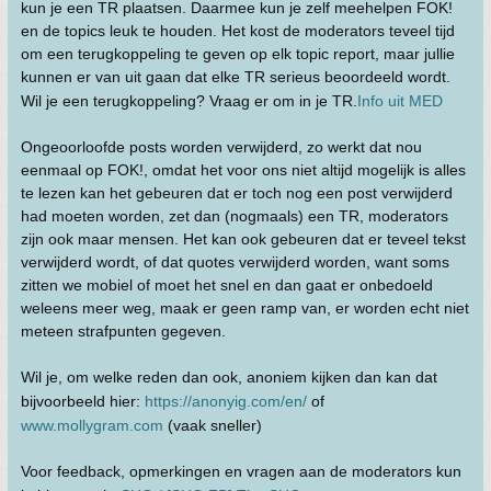
kun je een TR plaatsen. Daarmee kun je zelf meehelpen FOK!
en de topics leuk te houden. Het kost de moderators teveel tijd
om een terugkoppeling te geven op elk topic report, maar jullie
kunnen er van uit gaan dat elke TR serieus beoordeeld wordt.
Wil je een terugkoppeling? Vraag er om in je TR.
Info uit MED
Ongeoorloofde posts worden verwijderd, zo werkt dat nou
eenmaal op FOK!, omdat het voor ons niet altijd mogelijk is alles
te lezen kan het gebeuren dat er toch nog een post verwijderd
had moeten worden, zet dan (nogmaals) een TR, moderators
zijn ook maar mensen. Het kan ook gebeuren dat er teveel tekst
verwijderd wordt, of dat quotes verwijderd worden, want soms
zitten we mobiel of moet het snel en dan gaat er onbedoeld
weleens meer weg, maak er geen ramp van, er worden echt niet
meteen strafpunten gegeven.
Wil je, om welke reden dan ook, anoniem kijken dan kan dat
bijvoorbeeld hier:
https://anonyig.com/en/
of
www.mollygram.com
(vaak sneller)
Voor feedback, opmerkingen en vragen aan de moderators kun