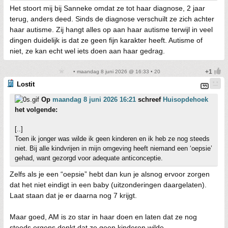
Het stoort mij bij Sanneke omdat ze tot haar diagnose, 2 jaar
terug, anders deed. Sinds de diagnose verschuilt ze zich achter
haar autisme. Zij hangt alles op aan haar autisme terwijl in veel
dingen duidelijk is dat ze geen fijn karakter heeft. Autisme of
niet, ze kan echt wel iets doen aan haar gedrag.
• maandag 8 juni 2026 @ 16:33 • 20
Lostit
Op
maandag 8 juni 2026 16:21
schreef
Huisopdehoek
het volgende:
[..]
Toen ik jonger was wilde ik geen kinderen en ik heb ze nog steeds
niet. Bij alle kindvrijen in mijn omgeving heeft niemand een ‘oepsie’
gehad, want gezorgd voor adequate anticonceptie.
Zelfs als je een “oepsie” hebt dan kun je alsnog ervoor zorgen
dat het niet eindigt in een baby (uitzonderingen daargelaten).
Laat staan dat je er daarna nog 7 krijgt.
Maar goed, AM is zo star in haar doen en laten dat ze nog
steeds ergens denkt dat ze geen kinderen wilde.