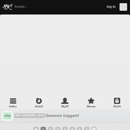
forum
log in
Index
Actief
MyAT
Nieuw
Dicht
Gewoon triggert!
sho
INFLUENCERS #248
1
2
3
4
5
6
7