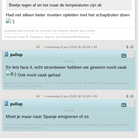
Beetje regen af en toe maar de temperaturen zijn ok
Had net alleen beter moeten opletten met het schapboten doen
stupidity has become as common as common sense was before
~ ~ ~ ~ ~ ~ ~ ~ ~ ~ ~ ~ ~ ~ ~ ~ ~ ~ ~ ~ ~ ~ ~ ~ ~ ~ ~ ~ ~ ~ ~ ~ ~
Travel Is Fatal To Prejudice, Bigotry and Narrow-Mindedness
• maandag 8 juni 2026 @ 19:28 • 38
pullup
smartie
En lets face it, echt strandweer hebben we gewoon nooit vaak
Ook nooit vaak gehad
No I don't want fiber in my soda. I don't want protein in my waffles. Stop adding random
shit to perfectly good food.
• maandag 8 juni 2026 @ 19:29 • 39
pullup
smartie
Moet je maar naar Spanje emigreren of zo
No I don't want fiber in my soda. I don't want protein in my waffles. Stop adding random
shit to perfectly good food.