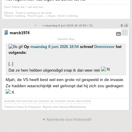
Don't follow me. I am lost too
.
Please. There's nothing to do here.
There's nothing. There's just....I mean, there's nothing.
• maandag 8 juni 2026 @ 18:55 • 31
marcb1974
Dakshin Ray
Op
maandag 8 juni 2026 18:54
schreef
Domnivoor
het
volgende:
[..]
Dat ze hem hebben uitgenodigd snap ik dan weer niet
Mjah, de VS heeft best wel een grote rol gespeeld in de invasie.
Ze hadden waarschijnlijk wel gehoopt dat hij zich zou gedragen
stupidity has become as common as common sense was before
~ ~ ~ ~ ~ ~ ~ ~ ~ ~ ~ ~ ~ ~ ~ ~ ~ ~ ~ ~ ~ ~ ~ ~ ~ ~ ~ ~ ~ ~ ~ ~ ~
Travel Is Fatal To Prejudice, Bigotry and Narrow-Mindedness
▼ Advertentie door Refinery89