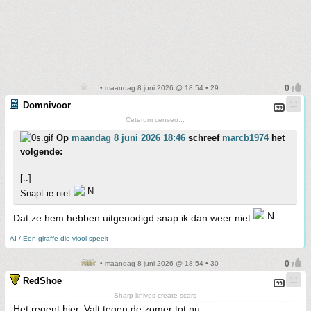
• maandag 8 juni 2026 @ 18:54 • 29
Domnivoor
Ceterum censeo...
Op
maandag 8 juni 2026 18:46
schreef
marcb1974
het
volgende:
[..]
Snapt ie niet
Dat ze hem hebben uitgenodigd snap ik dan weer niet
AI / Een giraffe die viool speelt
• maandag 8 juni 2026 @ 18:54 • 30
RedShoe
Sharp knives create scars
Het regent hier. Valt tegen de zomer tot nu.