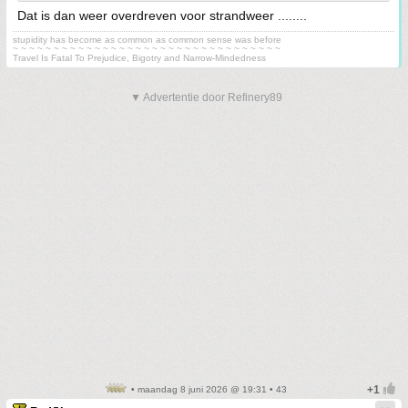
Dat is dan weer overdreven voor strandweer ........
stupidity has become as common as common sense was before
~ ~ ~ ~ ~ ~ ~ ~ ~ ~ ~ ~ ~ ~ ~ ~ ~ ~ ~ ~ ~ ~ ~ ~ ~ ~ ~ ~ ~ ~ ~ ~ ~
Travel Is Fatal To Prejudice, Bigotry and Narrow-Mindedness
▼ Advertentie door Refinery89
• maandag 8 juni 2026 @ 19:31 • 43