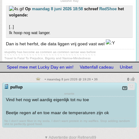
Dakshin Ray
Op
maandag 8 juni 2026 18:58
schreef
RedShoe
het
volgende:
[..]
Ik hoop nog wat langer.
Dan is het herfst, die data liggen vrij goed vast wel
stupidity has become as common as common sense was before
~ ~ ~ ~ ~ ~ ~ ~ ~ ~ ~ ~ ~ ~ ~ ~ ~ ~ ~ ~ ~ ~ ~ ~ ~ ~ ~ ~ ~ ~ ~ ~ ~
Travel Is Fatal To Prejudice, Bigotry and Narrow-Mindedness
Speel mee met Lucky Day en win!
Vattenfall cadeau
Unibet
• maandag 8 juni 2026 @ 19:26 • 36
pullup
smartie
Vind het nog wel aardig eigenlijk tot nu toe
Beetje regen af en toe maar de temperaturen zijn ok
No I don't want fiber in my soda. I don't want protein in my waffles. Stop adding random
shit to perfectly good food.
▼ Advertentie door Refinery89