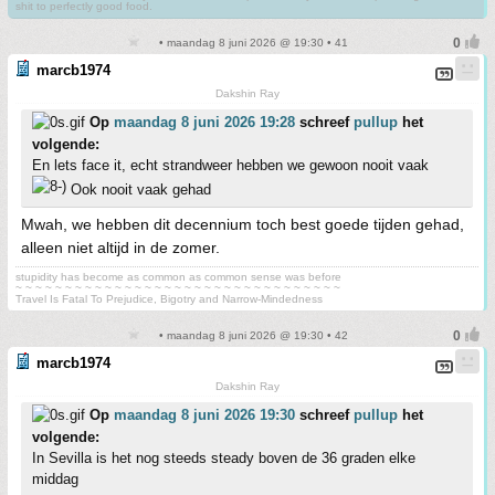
shit to perfectly good food.
• maandag 8 juni 2026 @ 19:30 • 41
marcb1974
Dakshin Ray
Op
maandag 8 juni 2026 19:28
schreef
pullup
het
volgende:
En lets face it, echt strandweer hebben we gewoon nooit vaak
Ook nooit vaak gehad
Mwah, we hebben dit decennium toch best goede tijden gehad,
alleen niet altijd in de zomer.
stupidity has become as common as common sense was before
~ ~ ~ ~ ~ ~ ~ ~ ~ ~ ~ ~ ~ ~ ~ ~ ~ ~ ~ ~ ~ ~ ~ ~ ~ ~ ~ ~ ~ ~ ~ ~ ~
Travel Is Fatal To Prejudice, Bigotry and Narrow-Mindedness
• maandag 8 juni 2026 @ 19:30 • 42
marcb1974
Dakshin Ray
Op
maandag 8 juni 2026 19:30
schreef
pullup
het
volgende:
In Sevilla is het nog steeds steady boven de 36 graden elke
middag