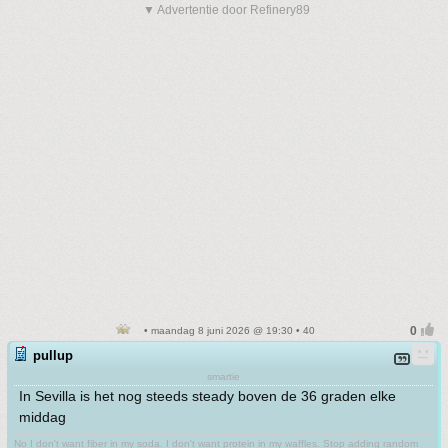
▼ Advertentie door Refinery89
• maandag 8 juni 2026 @ 19:30 • 40
pullup
smartie
In Sevilla is het nog steeds steady boven de 36 graden elke
middag
No I don't want fiber in my soda. I don't want protein in my waffles. Stop adding random