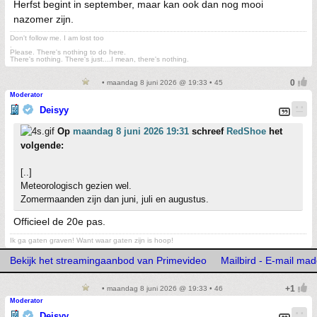
Herfst begint in september, maar kan ook dan nog mooi
nazomer zijn.
Don't follow me. I am lost too
.
Please. There's nothing to do here.
There's nothing. There's just....I mean, there's nothing.
• maandag 8 juni 2026 @ 19:33 • 45
Moderator
Deisyy
Op
maandag 8 juni 2026 19:31
schreef
RedShoe
het
volgende:
[..]
Meteorologisch gezien wel.
Zomermaanden zijn dan juni, juli en augustus.
Officieel de 20e pas.
Ik ga gaten graven! Want waar gaten zijn is hoop!
Bekijk het streamingaanbod van Primevideo
Mailbird - E-mail mad
• maandag 8 juni 2026 @ 19:33 • 46
Moderator
Deisyy