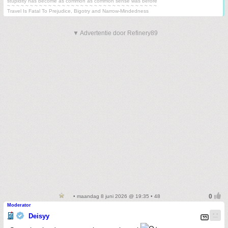
stupidity has become as common as common sense was before
~ ~ ~ ~ ~ ~ ~ ~ ~ ~ ~ ~ ~ ~ ~ ~ ~ ~ ~ ~ ~ ~ ~ ~ ~ ~ ~ ~ ~ ~ ~ ~ ~
Travel Is Fatal To Prejudice, Bigotry and Narrow-Mindedness
▼ Advertentie door Refinery89
• maandag 8 juni 2026 @ 19:35 • 48
Moderator
Deisyy