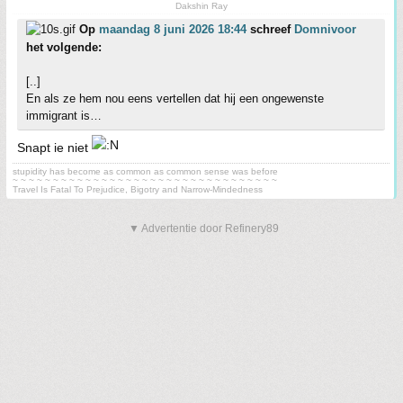
Dakshin Ray
Op
maandag 8 juni 2026 18:44
schreef
Domnivoor
het volgende:
[..]
En als ze hem nou eens vertellen dat hij een ongewenste
immigrant is…
Snapt ie niet
stupidity has become as common as common sense was before
~ ~ ~ ~ ~ ~ ~ ~ ~ ~ ~ ~ ~ ~ ~ ~ ~ ~ ~ ~ ~ ~ ~ ~ ~ ~ ~ ~ ~ ~ ~ ~ ~
Travel Is Fatal To Prejudice, Bigotry and Narrow-Mindedness
▼ Advertentie door Refinery89