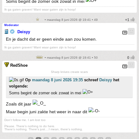
Soms begint de zomer ook zowat in mei
Ik ga gaten graven! Want waar gaten zijn is hoop!
• maandag 8 juni 2026 @ 19:41 • 49
Moderator
Deisyy
En je dacht dat er geen einde aan zou komen.
Ik ga gaten graven! Want waar gaten zijn is hoop!
• maandag 8 juni 2026 @ 19:41 • 50
RedShoe
Sharp knives create scars
Op
maandag 8 juni 2026 19:35
schreef
Deisyy
het
volgende:
Soms begint de zomer ook zowat in mei
Zoals dit jaar
Maar begin juni zakte het weer in naar dit
Don't follow me. I am lost too
.
Please. There's nothing to do here.
There's nothing. There's just....I mean, there's nothing.