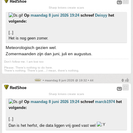
RedShoe
Sharp knives create scars
Op
maandag 8 juni 2026 19:24
schreef
Deisyy
het
volgende:
[..]
Het is nog geen zomer.
Meteorologisch gezien wel.
Zomermaanden zijn dan juni, juli en augustus.
Don't follow me. I am lost too
.
Please. There's nothing to do here.
There's nothing. There's just....I mean, there's nothing.
• maandag 8 juni 2026 @ 19:32 • 44
RedShoe
Sharp knives create scars
Op
maandag 8 juni 2026 19:24
schreef
marcb1974
het
volgende:
[..]
Dan is het herfst, die data liggen vrij goed vast wel