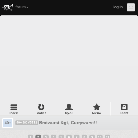
forum
log in
Index
Actief
MyAT
Nieuw
Dicht
Bratwurst &gt; Currywurst!!
40+
40+ SC #5731
1
2
3
4
5
6
7
8
9
10
11