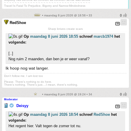
~ ~ ~ ~ ~ ~ ~ ~ ~ ~ ~ ~ ~ ~ ~ ~ ~ ~ ~ ~ ~ ~ ~ ~ ~ ~ ~ ~ ~ ~ ~ ~ ~
Travel Is Fatal To Prejudice, Bigotry and Narrow-Mindedness
• maandag 8 juni 2026 @ 18:58 • 33
RedShoe
Sharp knives create scars
Op
maandag 8 juni 2026 18:55
schreef
marcb1974
het
volgende:
[..]
Nog ruim 2 maanden, dan ben je er weer vanaf?
Ik hoop nog wat langer.
Don't follow me. I am lost too
.
Please. There's nothing to do here.
There's nothing. There's just....I mean, there's nothing.
• maandag 8 juni 2026 @ 19:24 • 34
Moderator
Deisyy
Op
maandag 8 juni 2026 18:54
schreef
RedShoe
het
volgende:
Het regent hier. Valt tegen de zomer tot nu.