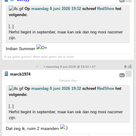
Op
maandag 8 juni 2026 19:32
schreef
RedShoe
het
volgende:
[..]
Herfst begint in september, maar kan ook dan nog mooi nazomer
zijn.
Indian Summer
Ik ga gaten graven! Want waar gaten zijn is hoop!
• maandag 8 juni 2026 @ 19:34 • 47
marcb1974
Dakshin Ray
Op
maandag 8 juni 2026 19:32
schreef
RedShoe
het
volgende:
[..]
Herfst begint in september, maar kan ook dan nog mooi nazomer
zijn.
Dat zeg ik, ruim 2 maanden