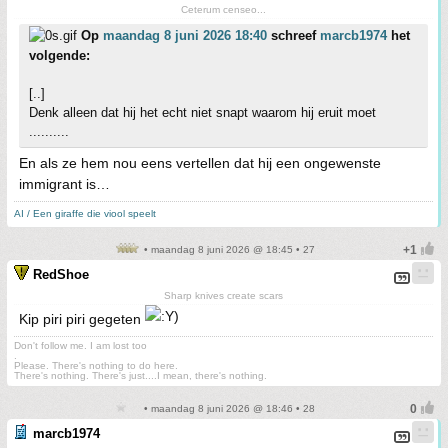
Ceterum censeo...
Op
maandag 8 juni 2026 18:40
schreef
marcb1974
het
volgende:
[..]
Denk alleen dat hij het echt niet snapt waarom hij eruit moet
..........
En als ze hem nou eens vertellen dat hij een ongewenste
immigrant is…
AI / Een giraffe die viool speelt
• maandag 8 juni 2026 @ 18:45 • 27
RedShoe
Sharp knives create scars
Kip piri piri gegeten
Don't follow me. I am lost too
.
Please. There's nothing to do here.
There's nothing. There's just....I mean, there's nothing.
• maandag 8 juni 2026 @ 18:46 • 28
marcb1974