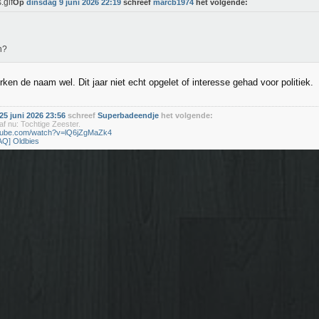
Op
dinsdag 9 juni 2026 22:19
schreef
marcb1974
het volgende:
n?
ken de naam wel. Dit jaar niet echt opgelet of interesse gehad voor politiek.
5 juni 2026 23:56
schreef
Superbadeendje
het volgende:
f nu: Tochtige Zeester.
utube.com/watch?v=lQ6jZgMaZk4
AQ] Oldbies