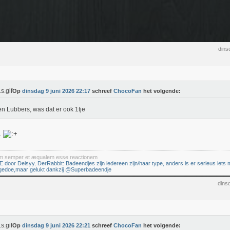
dins
Op
dinsdag 9 juni 2026 22:17
schreef
ChocoFan
het volgende:
n Lubbers, was dat er ook 1tje
.
iam semper et æqualem esse reactionem
E door Deisyy
,
DerRabbit: Badeendjes zijn iedereen zijn/haar type, anders is er serieus iets m
 gedoe,maar gelukt dankzij @Superbadeendje
dins
Op
dinsdag 9 juni 2026 22:21
schreef
ChocoFan
het volgende: