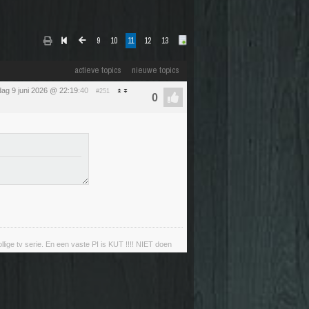
9
10
11
12
13
actieve topics
nieuwe topics
dag 9 juni 2026 @ 22:19
:40
#251
llige tv serie. En een vaste PI is KUT !!!! NIET doen