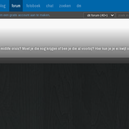
log
forum
fotoboek
chat
zoeken
dm
om een gratis account aan te maken
.
midlife crisis? Moet je die nog krijgen of ben je die al voorbij? Hier kun je je ei kwi