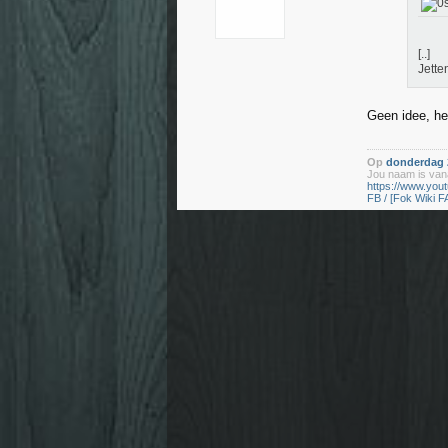
[..]
Jette
Geen idee, her
Op
donderdag 2
Jou naam is vana
https://www.yo
FB / [Fok Wiki F