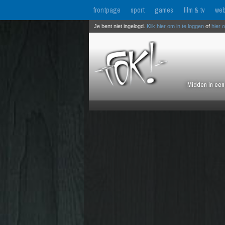
frontpage
sport
games
film & tv
web
Je bent niet ingelogd.
Klik hier om in te loggen
of
hier 
Midden in een 