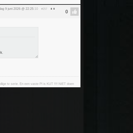
dag 9 juni 2026 @ 22:25
:10
#257
k.
llige tv serie. En een vaste PI is KUT !!!! NIET doen