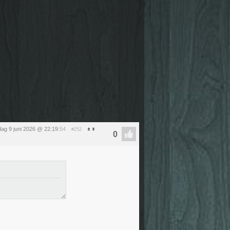
dag 9 juni 2026 @ 22:19
:54
#252