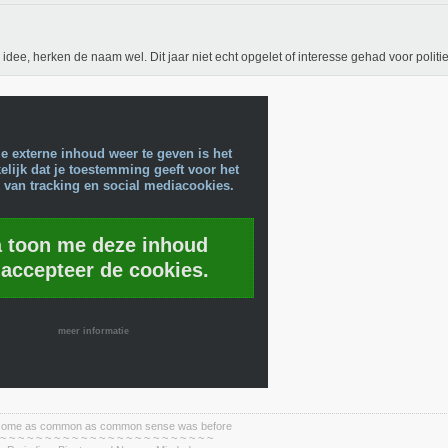
idee, herken de naam wel. Dit jaar niet echt opgelet of interesse gehad voor politie
e externe inhoud weer te geven is het
lijk dat je toestemming geeft voor het
 van tracking en social mediacookies.
a toon me deze inhoud
 accepteer de cookies.
meer informatie
become as common as common sense was before
 ~ ~ ~ ~ ~ ~ ~ ~ ~ ~ ~ ~ ~ ~ ~ ~ ~ ~ ~ ~ ~ ~ ~ ~