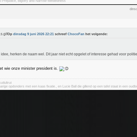
To Prejudice, Bigotry and Narrow-Mindedness
dins
Op
dinsdag 9 juni 2026 22:21
schreef
ChocoFan
het volgende:
idee, herken de naam wel. Dit jaar niet echt opgelet of interesse gehad voor politie
et wie onze minister president is.
utlultrut
rige opdonders met een kaas fixatie., en Lucie Ball die gillend op een tafel staat in een oudbo