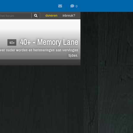
doneren
inbreuk?
40+ - Memory Lane
40+
jt over ouder worden en herinneringen aan vervlogen
tijden.