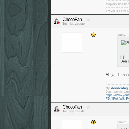
stupidity has 
~ ~ ~ ~ ~ ~ ~ ~ ~
Travel Is Fatal 
ChocoFan
Tochtige zeester
quote:
[..]
Den U
Ah ja, die na
Op
donderdag 2
Jou naam is vana
https://www.yo
FB / [Fok Wiki F
ChocoFan
Tochtige zeester
quote: