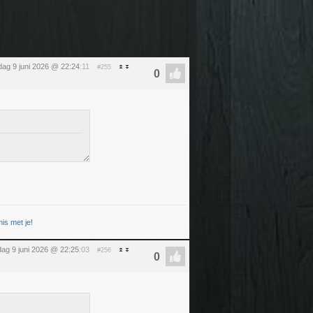
dag 9 juni 2026 @ 22:24
:11
#255
is met je!
dag 9 juni 2026 @ 22:25
:03
#256