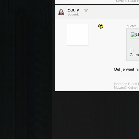
Travel Is Fatal 
Soury
Squeek
quote:
[..]
Geen 
Oef je weet ni
Iedereen is een k
Muizen? Kleine ha