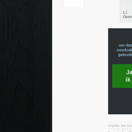
[..]
Geen 
om dez
noodzake
gebruik
J
ik
stupidity has 
~ ~ ~ ~ ~ ~ ~ ~ ~