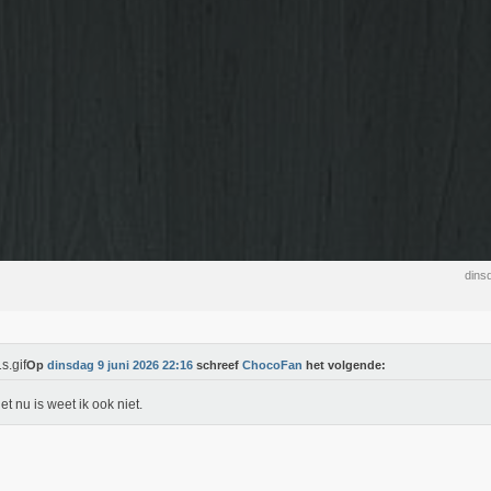
dins
Op
dinsdag 9 juni 2026 22:16
schreef
ChocoFan
het volgende:
et nu is weet ik ook niet.