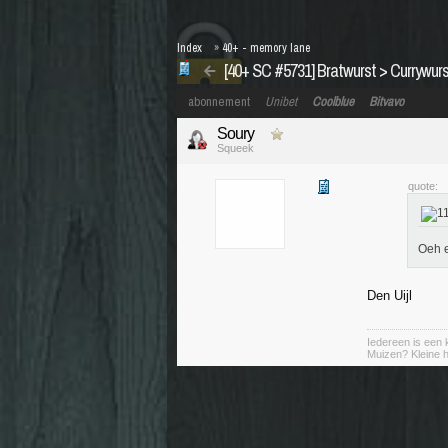
Index
»
40+ - memory lane
[40+ SC #5731] Bratwurst > Currywurst
abonnement
Unibet
Coolblue
Bitvavo
Soury
Squeek
quote:
Oeh e
Den Uijl
Iedereen is een k
Muizen? Kleine ha