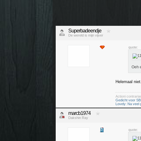
Superbadeendje
De wereld is mijn vijver
quote:
Oeh e
Helemaal niet
Actioni contrar
Gedicht voor SB
Lovely: Na veel
marcb1974
Dakshin Ray
quote: