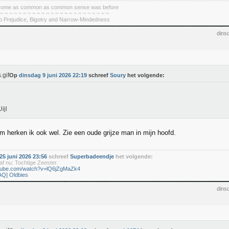
become as common as common sense was before
 ~ ~ ~ ~ ~ ~ ~ ~ ~ ~ ~ ~ ~ ~ ~ ~ ~ ~ ~ ~ ~ ~ ~ ~
To Prejudice, Bigotry and Narrow-Mindedness
dins
Op
dinsdag 9 juni 2026 22:19
schreef
Soury
het volgende:
ijl
am herken ik ook wel. Zie een oude grijze man in mijn hoofd.
5 juni 2026 23:56
schreef
Superbadeendje
het volgende:
f nu: Tochtige Zeester.
utube.com/watch?v=lQ6jZgMaZk4
AQ] Oldbies
dins