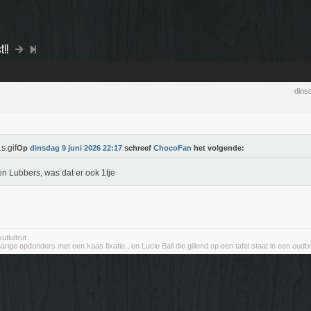
!!
dins
Op
dinsdag 9 juni 2026 22:17
schreef
ChocoFan
het volgende:
n Lubbers, was dat er ook 1tje
utlultrut
rige opdonders met een kaas fixatie., en Lucie Ball die gillend op een tafel staat in een oudbo