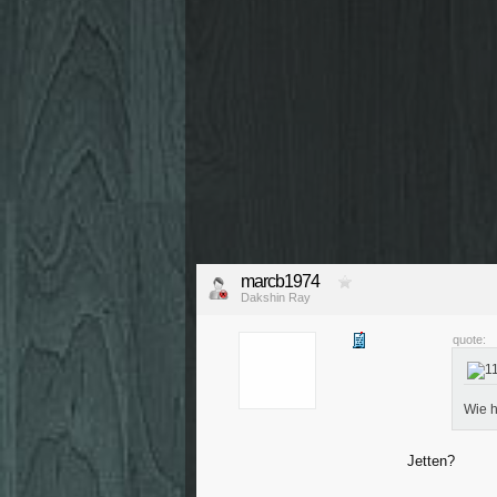
marcb1974
Dakshin Ray
quote:
Wie h
Jetten?