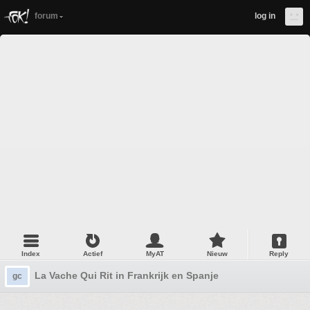
forum
log in
Index
Actief
MyAT
Nieuw
Reply
La Vache Qui Rit in Frankrijk en Spanje
gc