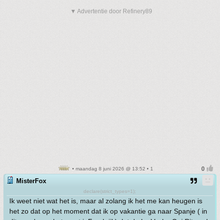
▼ Advertentie door Refinery89
• maandag 8 juni 2026 @ 13:52 • 1
MisterFox
declare(strict_types=1);
Ik weet niet wat het is, maar al zolang ik het me kan heugen is
het zo dat op het moment dat ik op vakantie ga naar Spanje ( in