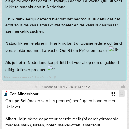
dit geval voor het eerst inFrankrijk) dat de La Vache Qui Rit veel
lekkere smaakt dan in Nederland.
En ik denk eerlijk gezegd niet dat het bedrog is. Ik denk dat het
echt zo is de kaas smaakt wat zoeter en de kaas is daarnaast
aanmerkelijk zachter.
Natuurlijk eet je als je in Frankrijk bent of Spanje iedere ochtend
vers stokbrood met La Vache Qui Rit en Président boter.
Als je het in Nederland koopt, lijkt het vooral op een uitgekleed
giftig Unilever product.
MNy paws caiuse aaS ;lotr of typo'zx 🦊
• maandag 8 juni 2026 @ 13:58 • 2
Cor_Minderhout
Groupe Bel (maker van het product) heeft geen banden met
Unilever
Albert Heijn:Verse gepasteuriseerde melk (of gerehydrateerde
magere melk), kazen, boter, melkeiwitten, smeltzout