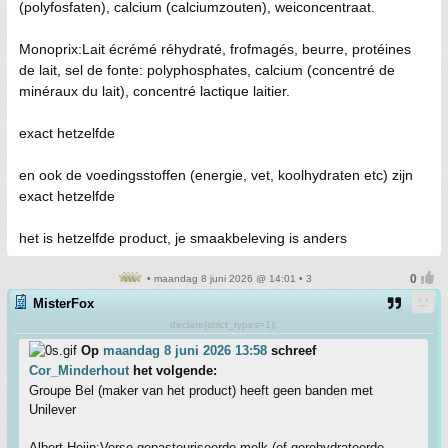
(polyfosfaten), calcium (calciumzouten), weiconcentraat.
Monoprix:Lait écrémé réhydraté, frofmagés, beurre, protéines
de lait, sel de fonte: polyphosphates, calcium (concentré de
minéraux du lait), concentré lactique laitier.
exact hetzelfde
en ook de voedingsstoffen (energie, vet, koolhydraten etc) zijn
exact hetzelfde
het is hetzelfde product, je smaakbeleving is anders
• maandag 8 juni 2026 @ 14:01 • 3
MisterFox
declare(strict_types=1);
Op
maandag 8 juni 2026 13:58
schreef
Cor_Minderhout
het volgende:
Groupe Bel (maker van het product) heeft geen banden met
Unilever
Albert Heijn:Verse gepasteuriseerde melk (of gerehydrateerde