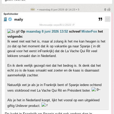
• maandag 8 juni 2026 @ 14:23 • 5
Spellchecker
maily
Mevrouwtje oeps/B.U.2022 :P
Op
maandag 8 juni 2026 13:52
schreef
MisterFox
het
volgende:
Ik weet niet wat het is, maar al zolang ik het me kan heugen is het
zo dat op het moment dat ik op vakantie ga naar Spanje ( in dit
geval voor het eerst inFrankrijk) dat de La Vache Qui Rit veel
lekkere smaakt dan in Nederland.
En ik denk eerlijk gezegd niet dat het bedrog is. Ik denk dat het
echt zo is de kaas smaakt wat zoeter en de kaas is daarnaast
aanmerkelijk zachter.
Natuurlijk eet je als je in Frankrijk bent of Spanje iedere ochtend
vers stokbrood met La Vache Qui Rit en Président boter.
Als je het in Nederland koopt, lijkt het vooral op een uitgekleed
giftig Unilever product.
De lucht in Frankrijk en Spanje ruikt ook anders dan in