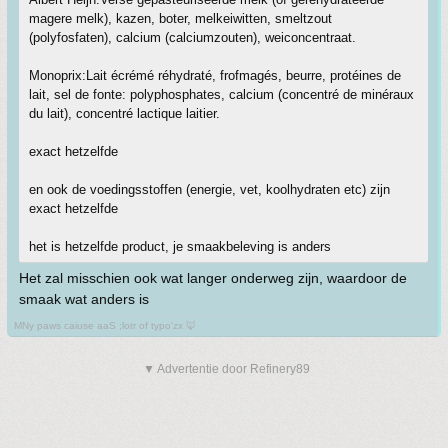
magere melk), kazen, boter, melkeiwitten, smeltzout
(polyfosfaten), calcium (calciumzouten), weiconcentraat.
Monoprix:Lait écrémé réhydraté, frofmagés, beurre, protéines de
lait, sel de fonte: polyphosphates, calcium (concentré de minéraux
du lait), concentré lactique laitier.
exact hetzelfde
en ook de voedingsstoffen (energie, vet, koolhydraten etc) zijn
exact hetzelfde
het is hetzelfde product, je smaakbeleving is anders
Het zal misschien ook wat langer onderweg zijn, waardoor de
smaak wat anders is
MNy paws caiuse aaS ;lotr of typo'zx 🦊
▼ Advertentie door Refinery89