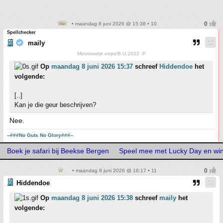
• maandag 8 juni 2026 @ 15:38 • 10
Spellchecker
maily
Mevrouwtje oeps/B.U.2022 :P
Op
maandag 8 juni 2026 15:37
schreef
Hiddendoe
het
volgende:
[..]
Kan je die geur beschrijven?
Nee.
--###No Guts No Glory###--
Boek je safari bij Beekse Bergen
Speel mee met Lucky Day en win
• maandag 8 juni 2026 @ 16:17 • 11
Hiddendoe
Op
maandag 8 juni 2026 15:38
schreef
maily
het
volgende: