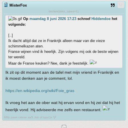
MisterFox
declare(strict_types=1);
Op
maandag 8 juni 2026 17:23
schreef
Hiddendoe
het
volgende:
[..]
Ik dacht altijd dat ze in Frankrijk alleen maar van die vieze
schimmelkazen aten.
Franse wijnen vind ik heerlijk. Zijn volgens mij ook de beste wijnen
ter wereld.
Maar de Franse keuken? Nee, dank je feestelijk.
Ik zit op dit moment aan de tafel met mijn vriend in Frankrijk en
ik moest denken aan je comment, lol.
https://en.wikipedia.org/wiki/Foie_gras
Ik vroeg het aan de ober wat hij ervan vond en hij zei dat hij het
heerlijk vond. Hij adviseerde me zelfs een restaurant.
MNy paws caiuse aaS ;lotr of typo'zx 🦊