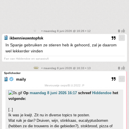
• maandag 8 juni 2026 @ 16:26 • 12
ikbennieuwstopfok
In Spanje gebruiken ze stieren heb ik gehoord, zal je daarom
wel lekkerder vinden
Fan van Hiddendoe en sanasoufi
• maandag 8 juni 2026 @ 16:33 • 13
Spellchecker
maily
Mevrouwtje oeps/B.U.2022 :P
Op
maandag 8 juni 2026 16:17
schreef
Hiddendoe
het
volgende:
[..]
Ik was je kwijt. Zit nu in diverse topics te posten.
Wat ruik je dan? Druiven, wijn, stinkkaas, eucalyptusbomen
(hebben ze die trouwens in die gebieden?), stokbrood, pizza of