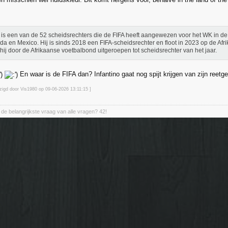
 is een van de 52 scheidsrechters die de FIFA heeft aangewezen voor het WK in de
a en Mexico. Hij is sinds 2018 een FIFA-scheidsrechter en floot in 2023 op de Afri
hij door de Afrikaanse voetbalbond uitgeroepen tot scheidsrechter van het jaar.
En waar is de FIFA dan? Infantino gaat nog spijt krijgen van zijn reetge
jzigd door Vis1980 op 09-06-2026 13:11
:15
]
de belangrijkste vraag van alle vragen? 42!