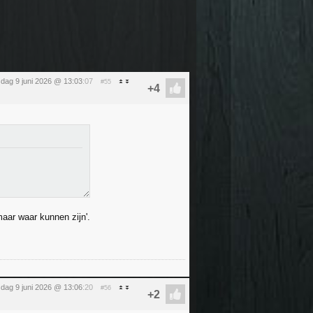
sdag 9 juni 2026 @ 13:03
:07
#55
aar waar kunnen zijn'.
sdag 9 juni 2026 @ 13:06
:20
#56