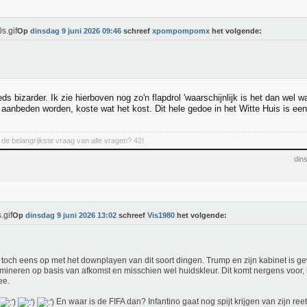
Op
dinsdag 9 juni 2026 09:46
schreef
xpompompomx
het volgende:
ds bizarder. Ik zie hierboven nog zo'n flapdrol 'waarschijnlijk is het dan wel w
 aanbeden worden, koste wat het kost. Dit hele gedoe in het Witte Huis is ee
de belangrijkste vraag van alle vragen? 42!
din
Op
dinsdag 9 juni 2026 13:02
schreef
Vis1980
het volgende:
 toch eens op met het downplayen van dit soort dingen. Trump en zijn kabinet is 
imineren op basis van afkomst en misschien wel huidskleur. Dit komt nergens voor, 
ee.
En waar is de FIFA dan? Infantino gaat nog spijt krijgen van zijn reet