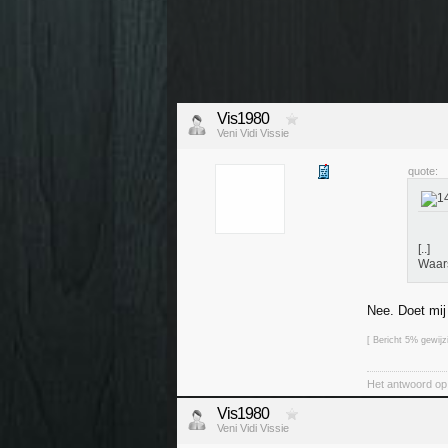
Vis1980
Veni Vidi Vissie
quote:
[..]
Waars
Nee. Doet mij
[ Bericht 5% gewij
Het antwoord op 
Vis1980
Veni Vidi Vissie