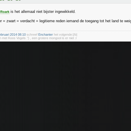
is het allemaal niet bijster ingewikkeld.
Roark
r = zwart = verdacht = legitieme reden iemand de toegang tot het land te wei
bruari 2014 08:10
schreef
Enchanter
het volgende:[/b]
 met Koos Vogels :') , een grotere mongool is er niet :r