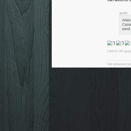
quote:
Artan
Canad
werd 
[ Bericht 14% gewi
Het antwoord op 