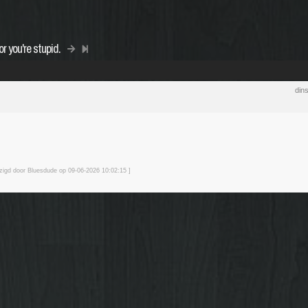
r you're stupid.
din
jzigd door Bluesdude op 09-06-2026 10:02
:15
]