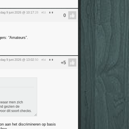
sdag 9 juni 2026 @ 10:17
:28
#53
gers: “Amateurs”.
sdag 9 juni 2026 @ 13:02
:50
#54
 waar men zich
emd gezien de
oor dit soort checks.
on aan het discrimineren op basis
free.