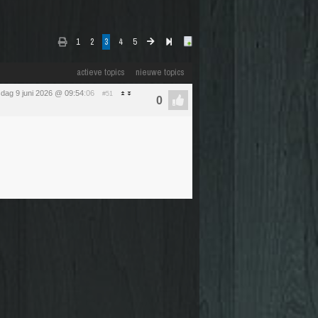
1
2
3
4
5
actieve topics
nieuwe topics
sdag 9 juni 2026 @ 09:54
:06
#51