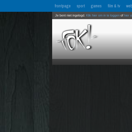
frontpage
sport
games
film & tv
web
Je bent niet ingelogd.
Klik hier om in te loggen
of
hier 