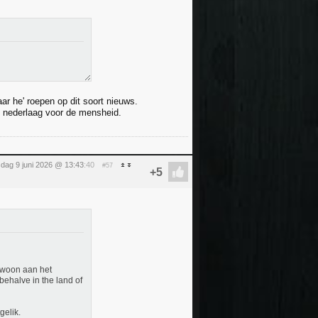
aar he' roepen op dit soort nieuws.
n nederlaag voor de mensheid.
sdag 9 juni 2026 @ 13:43
:40
#57
gewoon aan het
behalve in the land of
gelik.