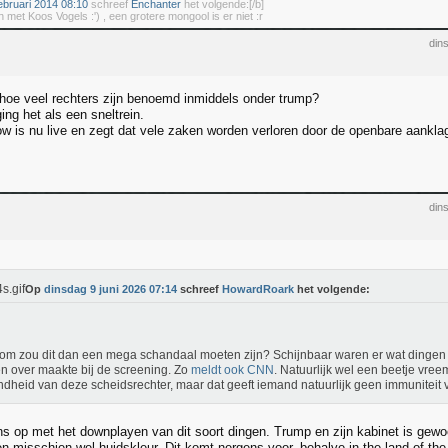
bruari 2014 08:10
schreef
Enchanter
het volgende:[/b]
 met Koos Vogels :') , een grotere mongool is er niet :r
din
oe veel rechters zijn benoemd inmiddels onder trump?
ng het als een sneltrein.
 is nu live en zegt dat vele zaken worden verloren door de openbare aankla
din
Op
dinsdag 9 juni 2026 07:14
schreef
HowardRoark
het volgende:
m zou dit dan een mega schandaal moeten zijn? Schijnbaar waren er wat dingen
n over maakte bij de screening. Zo
meldt ook CNN
. Natuurlijk wel een beetje vre
dheid van deze scheidsrechter, maar dat geeft iemand natuurlijk geen immuniteit v
ns op met het downplayen van dit soort dingen. Trump en zijn kabinet is gewo
n misschien wel huidskleur. Dit komt nergens voor, behalve in the land of the 