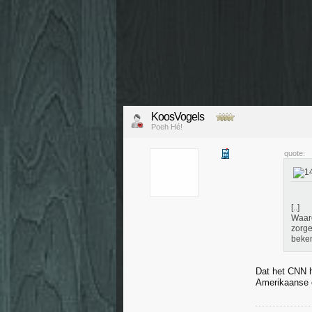
KoosVogels
Poeh Hé!
quote:
[..]
Waaro
zorge
beken
Dat het CNN he
Amerikaanse o