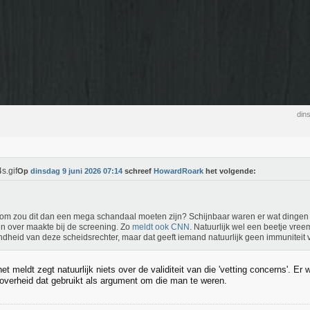
din
Op
dinsdag 9 juni 2026 07:14
schreef
HowardRoark
het volgende:
m zou dit dan een mega schandaal moeten zijn? Schijnbaar waren er wat dingen
n over maakte bij de screening. Zo
meldt ook CNN
. Natuurlijk wel een beetje vre
dheid van deze scheidsrechter, maar dat geeft iemand natuurlijk geen immuniteit v
t meldt zegt natuurlijk niets over de validiteit van die 'vetting concerns'. Er
verheid dat gebruikt als argument om die man te weren.