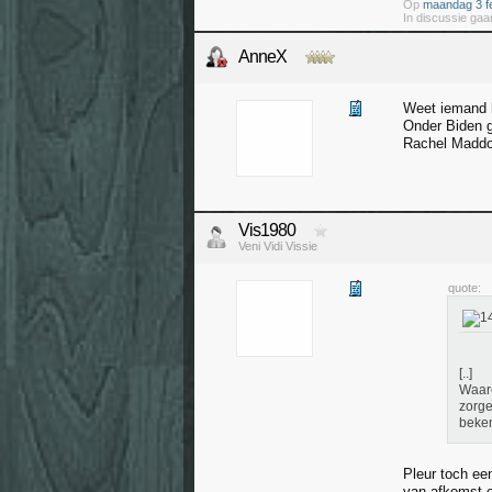
Op
maandag 3 fe
In discussie gaan
AnneX
Weet iemand h
Onder Biden gi
Rachel Maddow
Vis1980
Veni Vidi Vissie
quote:
[..]
Waaro
zorge
beken
Pleur toch ee
van afkomst e