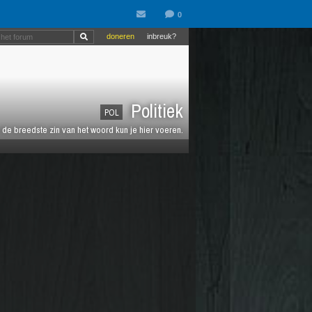
doneren
inbreuk?
Politiek
POL
de breedste zin van het woord kun je hier voeren.