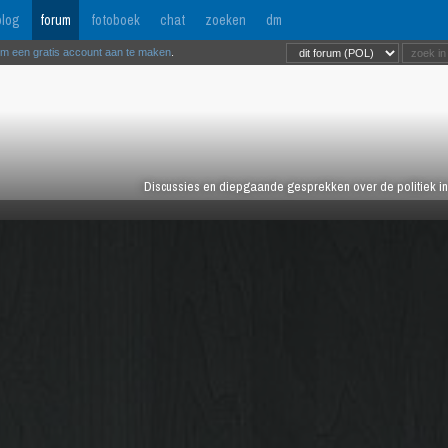
log
forum
fotoboek
chat
zoeken
dm
om een gratis account aan te maken
.
Discussies en diepgaande gesprekken over de politiek in 