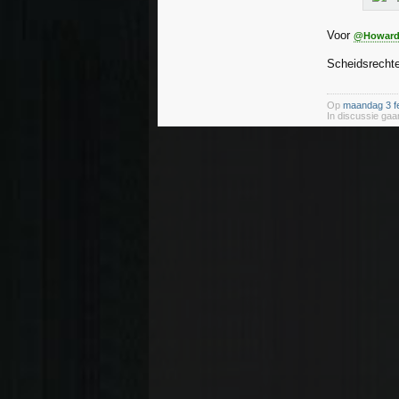
Voor
@Howard
Scheidsrechte
Op
maandag 3 fe
In discussie gaan