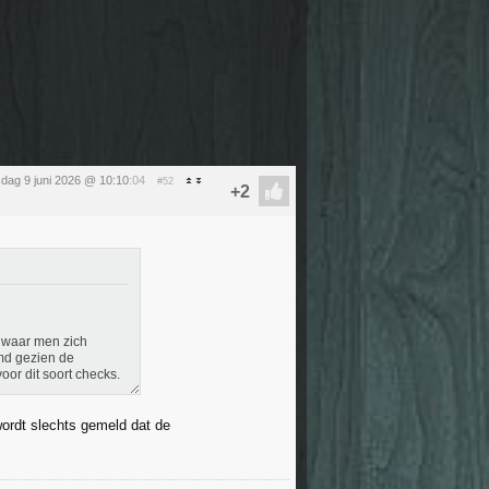
sdag 9 juni 2026 @ 10:10
:04
#52
 waar men zich
emd gezien de
oor dit soort checks.
 wordt slechts gemeld dat de