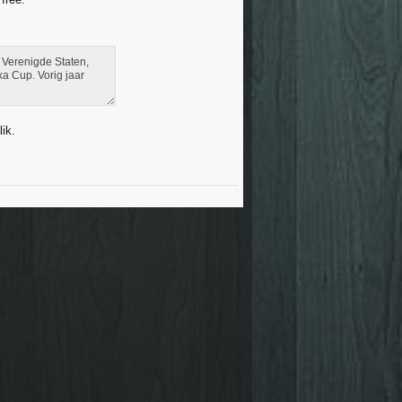
 Verenigde Staten,
ka Cup. Vorig jaar
lik.