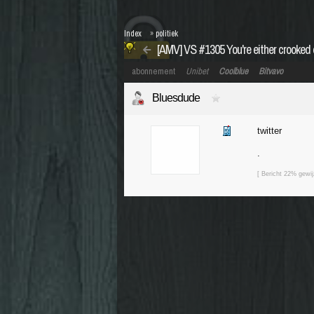
Index
»
politiek
[AMV] VS #1305 You're either crooked o
abonnement
Unibet
Coolblue
Bitvavo
Bluesdude
twitter
.
[ Bericht 22% gewi