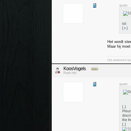
quote:
lol:
[
x
]
Het wordt stee
Maar hij moet
Het antwoord op 
KoosVogels
Poeh Hé!
quote:
[..]
Pleur
discr
the fr
[..]