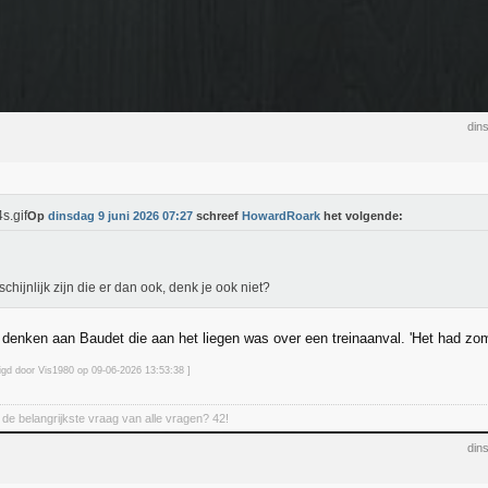
din
Op
dinsdag 9 juni 2026 07:27
schreef
HowardRoark
het volgende:
chijnlijk zijn die er dan ook, denk je ook niet?
 denken aan Baudet die aan het liegen was over een treinaanval. 'Het had zom
zigd door Vis1980 op 09-06-2026 13:53
:38
]
de belangrijkste vraag van alle vragen? 42!
din