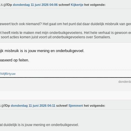
Op
donderdag 11 juni 2026 04:06
schreef
Kijkertje
het volgende:
eweert toch ook niemand? Het gaat om het punt dat daar duidelijk misbruik van ge
t heeft niets te maken met mijn onderbuikgevoelens. Het hele verhaal is gewoon 
t soort acties komen juist voort uit onderbuikgevoelens over Somaliers.
ijk misbruik is is jouw mening en onderbuikgevoel.
baseerd op feiten.
/-N4jf6rtyuw
donderda
Op
donderdag 11 juni 2026 04:11
schreef
Sjemmert
het volgende:
at duidelijk is is jouw mening en onderbuikgevoel.