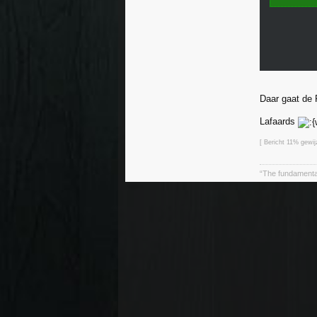
Daar gaat de 
Lafaards
[ Bericht 11% gewij
“The fundamental 