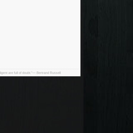
ligent are full of doubt.”— Bertrand Russell