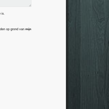
 is.
uden op grond van
mijn