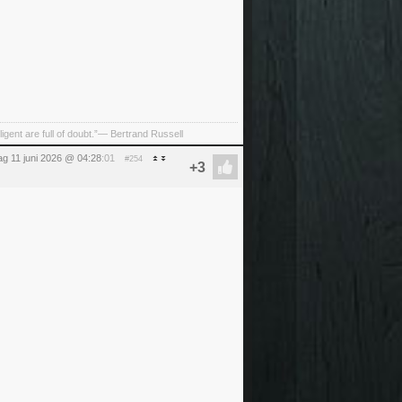
ligent are full of doubt.”— Bertrand Russell
g 11 juni 2026 @ 04:28
:01
#254