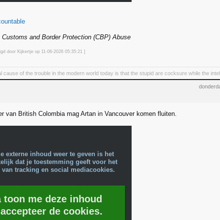
ountable
. Customs and Border Protection (CBP) Abuse
igd door Kijkertje op 11-06-2026 05:35
:21
]
cause of the trouble in the modern world today is that the stupid are cocksure while the intel
donderda
r van British Colombia mag Artan in Vancouver komen fluiten.
e externe inhoud weer te geven is het
lijk dat je toestemming geeft voor het
 van tracking en social mediacookies.
a toon me deze inhoud
 accepteer de cookies.