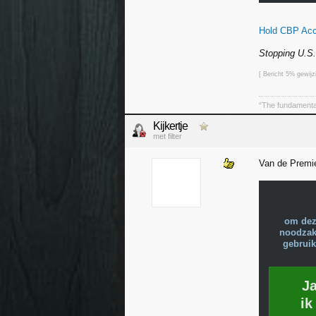
Hold CBP Acc
Stopping U.S
[ Bericht 5% gewijz
“The fundamental 
Kijkertje
met filter
Van de Premie
om dez
noodzake
gebruik
J
ik