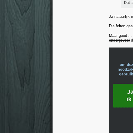
Dat i
Ja natuurlijk 
Die feiten gaa
Maar goed ...
ondergevoel
d
om dez
noodzake
gebruik
J
ik