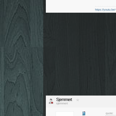
https://youtu.be
Sjemmert
sjemmert
quote: