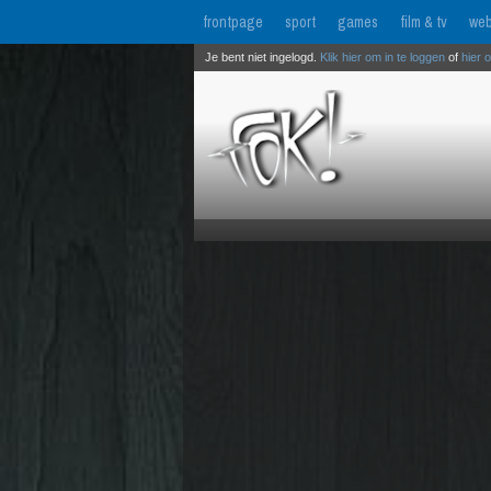
frontpage
sport
games
film & tv
web
Je bent niet ingelogd.
Klik hier om in te loggen
of
hier 