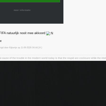
meer informatie
FIFA natuurlijk nooit mee akkoord
zigd door Kijkertje op 11-06-2026 04:44
:24
]
cause of the trouble in the modern world today is that the stupid are cocksure while the intel