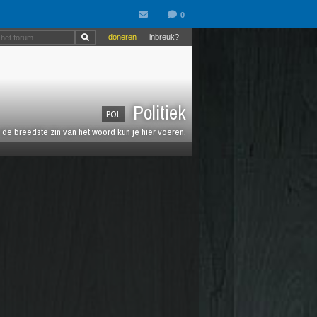
doneren
inbreuk?
Politiek
POL
de breedste zin van het woord kun je hier voeren.