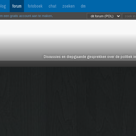
log
forum
fotoboek
chat
zoeken
dm
om een gratis account aan te maken
.
Discussies en diepgaande gesprekken over de politiek in 