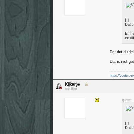
[..]
Dat b
En he
en di
Dat dat duidel
Dat is niet ge
https://youtu.be
Kijkertje
met filter
quote:
[..]
Dat d