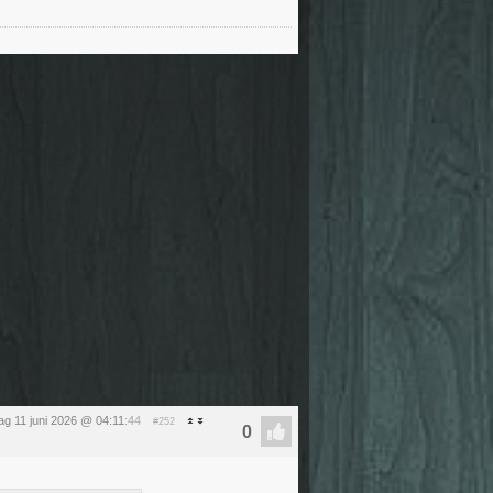
g 11 juni 2026 @ 04:11
:44
#252