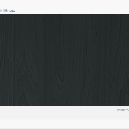
/-N4jf6rtyuw
donderda