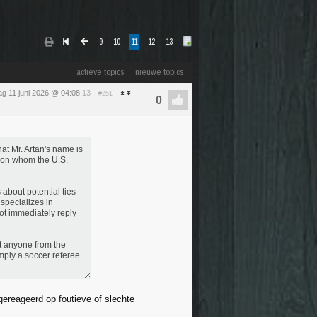
9
10
11
12
13
actieve topics
nieuwe topics
g 11 juni 2026 @ 04:08
:13
#251
hat Mr. Artan's name is
upon whom the U.S.
 about potential ties
specializes in
not immediately reply
et anyone from the
mply a soccer referee
 gereageerd op foutieve of slechte