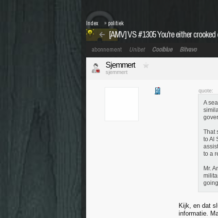
Index
»
politiek
[AMV] VS #1305 You're either crooked o
abonnement
Unibet
Coolblue
Bitvavo
Sjemmert
sjemmert
quote:
A sea
simil
gover
That 
to Al
assis
to a 
Mr. A
milit
going
Kijk, en dat s
informatie. M