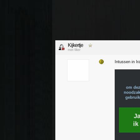
Kijkertje
met filter
Intussen in Ira
om dez
noodzake
gebruik
J
ik