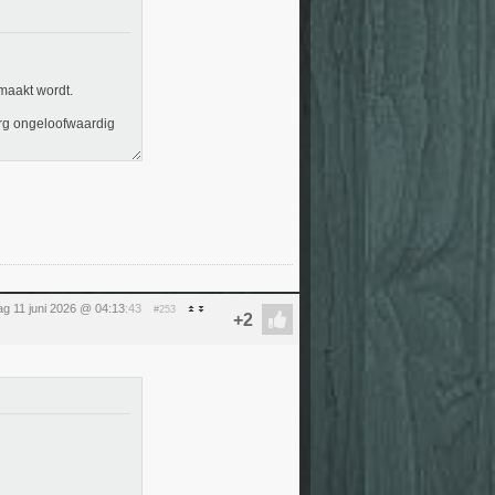
maakt wordt.
erg ongeloofwaardig
g 11 juni 2026 @ 04:13
:43
#253