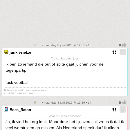
• maandag 8 juni 2026 @ 12:51 • 13
junkiesietze
Trotse Scooter-rijder.
ik ben zo iemand die out of spite gaat juichen voor de
tegenpartij.
fuck voetbal
Ik boek je met mijn neon je weet.
en ik heb ook een auto.
• maandag 8 juni 2026 @ 19:29 • 14
Boca_Raton
Voor al uw no nonsense
Ja, ik vind het erg leuk. Maar door het tijdsverschil vrees ik dat ik
veel werstrijden ga missen. Als Nederland speelt durf ik alleen