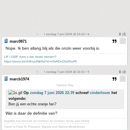
• zondag 7 juni 2026 @ 23:22 • 4
marc0871
Nope. Ik ben allang blij als die onzin weer voorbij is.
LIF / CIDP. Kent u dat, beste mensen?
https://youtu.be/X4KoaJ0jK6w?si=mTaNCeZ2ia5ihuFK
• zondag 7 juni 2026 @ 23:31 • 5
marcb1974
Dakshin Ray
Op
zondag 7 juni 2026 22:39
schreef
cinderloom
het
volgende:
Ben jij een echte oranje fan?
Wat is daar de definitie van?
stupidity has become as common as common sense was before
~ ~ ~ ~ ~ ~ ~ ~ ~ ~ ~ ~ ~ ~ ~ ~ ~ ~ ~ ~ ~ ~ ~ ~ ~ ~ ~ ~ ~ ~ ~ ~ ~
Travel Is Fatal To Prejudice, Bigotry and Narrow-Mindedness