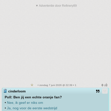
▼ Advertentie door Refinery89
• zondag 7 juni 2026 @ 22:39 • 1
cinderloom
Poll: Ben jij een echte oranje fan?
•
Nee, ik geef er niks om
•
Ja, nog voor de eerste wedstrijd