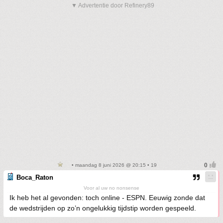
▼ Advertentie door Refinery89
• maandag 8 juni 2026 @ 20:15 • 19
Boca_Raton
Voor al uw no nonsense
Ik heb het al gevonden: toch online - ESPN. Eeuwig zonde dat
de wedstrijden op zo’n ongelukkig tijdstip worden gespeeld.