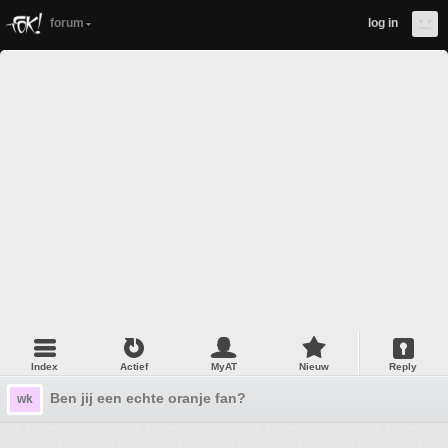
forum
log in
Index
Actief
MyAT
Nieuw
Reply
Ben jij een echte oranje fan?
wk