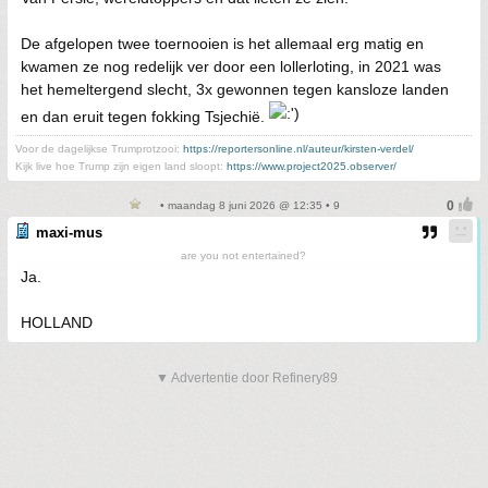
De afgelopen twee toernooien is het allemaal erg matig en
kwamen ze nog redelijk ver door een lollerloting, in 2021 was
het hemeltergend slecht, 3x gewonnen tegen kansloze landen
en dan eruit tegen fokking Tsjechië.
Voor de dagelijkse Trumprotzooi:
https://reportersonline.nl/auteur/kirsten-verdel/
Kijk live hoe Trump zijn eigen land sloopt:
https://www.project2025.observer/
• maandag 8 juni 2026 @ 12:35 • 9
maxi-mus
are you not entertained?
Ja.
HOLLAND
▼ Advertentie door Refinery89