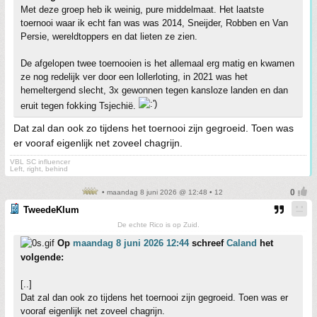
Met deze groep heb ik weinig, pure middelmaat. Het laatste
toernooi waar ik echt fan was was 2014, Sneijder, Robben en Van
Persie, wereldtoppers en dat lieten ze zien.
De afgelopen twee toernooien is het allemaal erg matig en kwamen
ze nog redelijk ver door een lollerloting, in 2021 was het
hemeltergend slecht, 3x gewonnen tegen kansloze landen en dan
eruit tegen fokking Tsjechië.
Dat zal dan ook zo tijdens het toernooi zijn gegroeid. Toen was
er vooraf eigenlijk net zoveel chagrijn.
VBL SC influencer
Left, right, behind
• maandag 8 juni 2026 @ 12:48 • 12
TweedeKlum
De echte Rico is op Zuid.
Op
maandag 8 juni 2026 12:44
schreef
Caland
het
volgende:
[..]
Dat zal dan ook zo tijdens het toernooi zijn gegroeid. Toen was er
vooraf eigenlijk net zoveel chagrijn.