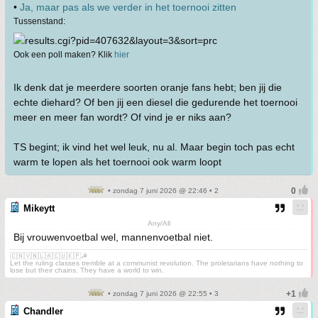
•
Ja, maar pas als we verder in het toernooi zitten
Tussenstand:
Ook een poll maken? Klik
hier
Ik denk dat je meerdere soorten oranje fans hebt; ben jij die
echte diehard? Of ben jij een diesel die gedurende het toernooi
meer en meer fan wordt? Of vind je er niks aan?
TS begint; ik vind het wel leuk, nu al. Maar begin toch pas echt
warm te lopen als het toernooi ook warm loopt
• zondag 7 juni 2026 @ 22:46 • 2
Mikeytt
Any/All
Bij vrouwenvoetbal wel, mannenvoetbal niet.
🇨🇳🇻🇳🇱🇦🇨🇺🇰🇵☭
Let the ruling classes tremble at a communist revolution. The proletarians have nothing to
lose but their chains. They have a world to win.
• zondag 7 juni 2026 @ 22:55 • 3
Chandler