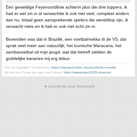
Een geweldige Feyenoordlinie achterin plus die drie toppers, ik
had er wel zin in al verwachtte ik ook niet veel, compleet anders
dan nu, totaal geen aansprekende spelers die wereldtop zijn, ik
verwacht niets en ik heb er ook niet echt zin in.
Bovendien was dat in Brazilië, een voetbalmekka itt de VS, dat
sprak veel meer aan natuurlijk, het iconische Maracana, het
sambavoetbal uit mijn jeugd, wat dat betreft stelden de
goddelijke kanaries mij erg teleur.
Voor de dagelijkse Trumprotzooi:
https://reportersonline.nl/auteur/kirsten-verdel/
Kijk live hoe Trump zijn eigen land sloopt:
https://www.project2025.observer/
▼ Advertentie door Refinery89