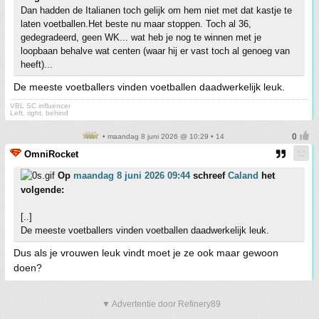
Dan hadden de Italianen toch gelijk om hem niet met dat kastje te
laten voetballen.Het beste nu maar stoppen. Toch al 36,
gedegradeerd, geen WK... wat heb je nog te winnen met je
loopbaan behalve wat centen (waar hij er vast toch al genoeg van
heeft)...
De meeste voetballers vinden voetballen daadwerkelijk leuk.
VBL SC influencer
Left, right, behind
• maandag 8 juni 2026 @ 10:29 • 14
OmniRocket
Op
maandag 8 juni 2026 09:44
schreef
Caland
het
volgende:
[..]
De meeste voetballers vinden voetballen daadwerkelijk leuk.
Dus als je vrouwen leuk vindt moet je ze ook maar gewoon
doen?
▼ Advertentie door Refinery89