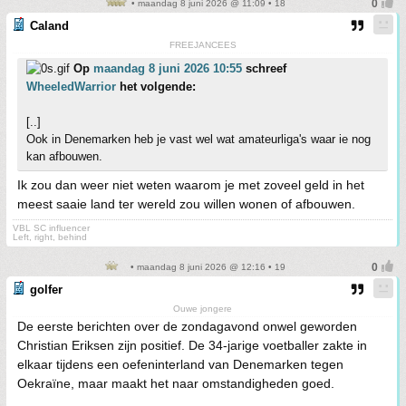
• maandag 8 juni 2026 @ 11:09 • 18
Caland
FREEJANCEES
Op
maandag 8 juni 2026 10:55
schreef
WheeledWarrior
het volgende:
[..]
Ook in Denemarken heb je vast wel wat amateurliga's waar ie nog
kan afbouwen.
Ik zou dan weer niet weten waarom je met zoveel geld in het
meest saaie land ter wereld zou willen wonen of afbouwen.
VBL SC influencer
Left, right, behind
• maandag 8 juni 2026 @ 12:16 • 19
golfer
Ouwe jongere
De eerste berichten over de zondagavond onwel geworden
Christian Eriksen zijn positief. De 34-jarige voetballer zakte in
elkaar tijdens een oefeninterland van Denemarken tegen
Oekraïne, maar maakt het naar omstandigheden goed.