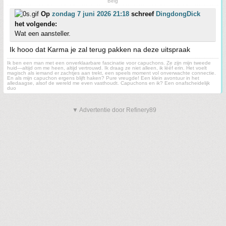
Belg
Op
zondag 7 juni 2026 21:18
schreef
DingdongDick
het volgende:
Wat een aansteller.
Ik hooo dat Karma je zal terug pakken na deze uitspraak
Ik ben een man met een onverklaarbare fascinatie voor capuchons. Ze zijn mijn tweede
huid—altijd om me heen, altijd vertrouwd. Ik draag ze niet alleen, ik lééf erin. Het voelt
magisch als iemand er zachtjes aan trekt, een speels moment vol onverwachte connectie.
En als mijn capuchon ergens blijft haken? Pure vreugde! Een klein avontuur in het
alledaagse, alsof de wereld me even vasthoudt. Capuchons en ik? Een onafscheidelijk
duo
▼ Advertentie door Refinery89