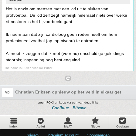
Het is onzin om mensen met een icd uit te sluiten van
profvoetbal. De icd zelf zegt namelijk helemaal niets over welke
ritmestoornis het bijvoorbeeld gaat.
Ik neem aan dat zijn cardioloog geen reden heeft om hem
profesioneel voetbal (op top niveau) te ontraden.
Al moet ik zeggen dat ik met (voor nu) onschuldige geleidings
stoornis; inspanning nog best eng vind.
The name is Putler, Vladimir Putler
Christian Eriksen opnieuw op het veld in elkaar gezakt
vbl
steun FOK! en koop via een van deze links
Coolblue
Bitvavo
Index
Actief
MyAT
Nieuw
Opslaan
privacy
•
premium account
•
voorwaarden