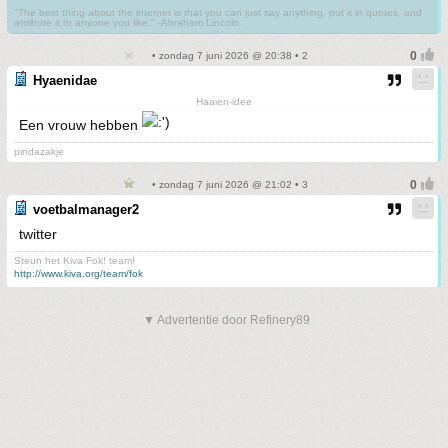
"The best thing about the internet is that you can just say anything, put it in quotes, and
attribute it to anyone you like." -Abraham Lincoln.
• zondag 7 juni 2026 @ 20:38 • 2
Hyaenidae
Haaien-idee
Een vrouw hebben
pindazakje
• zondag 7 juni 2026 @ 21:02 • 3
voetbalmanager2
twitter
Steun het Kiva Fok! team!
http://www.kiva.org/team/fok
▼ Advertentie door Refinery89