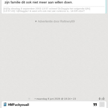
zijn familie dit ook niet meer aan willen doen.
[b\]Op dinsdag 9 september 2003 13:57 schreef Dr.Daggla het volgende:\[/b\]
[13:57:43] <@Daggla> ik weet ei'k ook niet wie corleone is.. Uit ER ofzo?
▼ Advertentie door Refinery89
• maandag 8 juni 2026 @ 19:24 • 23
HMFuckyouall