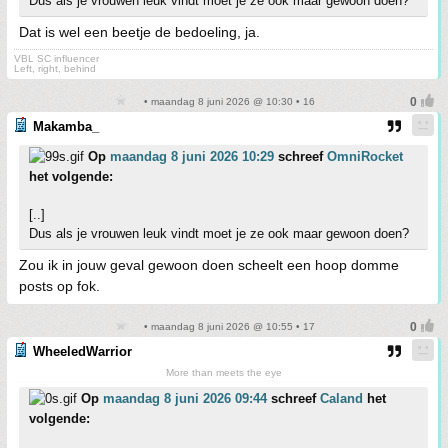
Dus als je vrouwen leuk vindt moet je ze ook maar gewoon doen?
Dat is wel een beetje de bedoeling, ja.
VBL SC influencer
Left, right, behind
• maandag 8 juni 2026 @ 10:30 • 16
Makamba_
Op
maandag 8 juni 2026 10:29
schreef
OmniRocket
het volgende:
[..]
Dus als je vrouwen leuk vindt moet je ze ook maar gewoon doen?
Zou ik in jouw geval gewoon doen scheelt een hoop domme
posts op fok.
• maandag 8 juni 2026 @ 10:55 • 17
WheeledWarrior
More than meets the eye
Op
maandag 8 juni 2026 09:44
schreef
Caland
het
volgende: