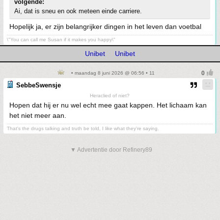
volgende:
Ai, dat is sneu en ook meteen einde carriere.
Hopelijk ja, er zijn belangrijker dingen in het leven dan voetbal
\"You can call me Susan if it makes you happy\"
Unibet
Unibet
• maandag 8 juni 2026 @ 06:56 • 11
SebbeSwensje
Heraclied of niet?
Hopen dat hij er nu wel echt mee gaat kappen. Het lichaam kan
het niet meer aan.
That's the drugs talking and truth be told, I like what they're saying.
▼ Advertentie door Refinery89