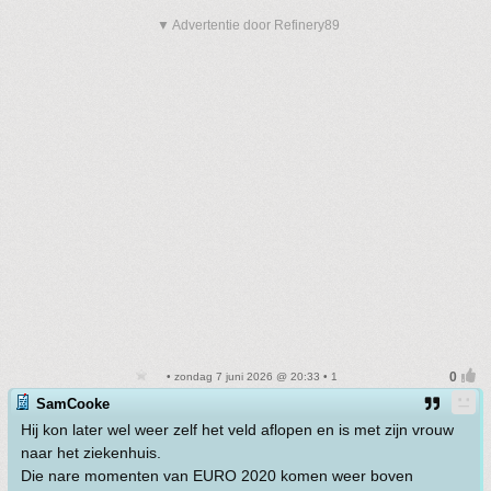
▼ Advertentie door Refinery89
• zondag 7 juni 2026 @ 20:33 • 1
SamCooke
Hij kon later wel weer zelf het veld aflopen en is met zijn vrouw
naar het ziekenhuis.
Die nare momenten van EURO 2020 komen weer boven