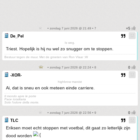
• zondag 7 juni 2026 @ 21:49 • 7
De_Pel
Is weg.
Triest. Hopelijk is hij nu wel zo snugger om te stoppen.
Bestuur tegen de muur. Met de groeten van Ron Vlaar :W
• zondag 7 juni 2026 @ 22:24 • 8
-XOR-
highbrow marxist
Ai, dat is sneu en ook meteen einde carriere.
Il mondo apre le porte
Pace totalitaria
Solo l'odore della morte.
• zondag 7 juni 2026 @ 22:56 • 9
TLC
Eriksen moet echt stoppen met voetbal, dit gaat zo letterlijk zijn
dood worden