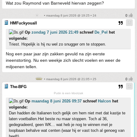
Wat zou Raymond van Barneveld hiervan zeggen?
• maandag 8 juni 2026 @ 19:25 • 24
HMFuckyouall
Op
zondag 7 juni 2026 21:49
schreef
De_Pel
het
volgende:
Triest. Hopelijk is hij nu wel zo snugger om te stoppen.
Nog een paar jaar zijn zakken gevuld na zijn eerste
ineenstorting. Nu een weekje zich slecht voelen en weer de
miljoenen tellen.
• maandag 8 juni 2026 @ 21:05 • 25
The-BFG
Putin is een klootzak
Op
maandag 8 juni 2026 09:37
schreef
Halcon
het
volgende:
Dan hadden de Italianen toch gelijk om hem niet met dat kastje te
laten voetballen.Het beste nu maar stoppen. Toch al 36,
gedegradeerd, geen WK... wat heb je nog te winnen met je
loopbaan behalve wat centen (waar hij er vast toch al genoeg van
heeft)...