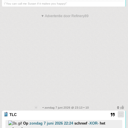
\"You can call me Susan if it makes you happy\"
▼ Advertentie door Refinery89
• zondag 7 juni 2026 @ 23:13 • 10
TLC
Op
zondag 7 juni 2026 22:24
schreef
-XOR-
het