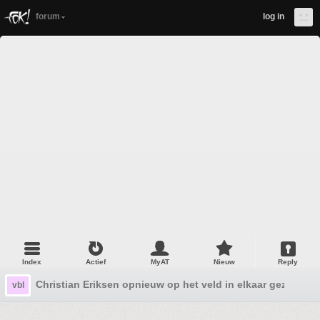
forum
log in
Index
Actief
MyAT
Nieuw
Reply
Christian Eriksen opnieuw op het veld in elkaar gezakt
vbl