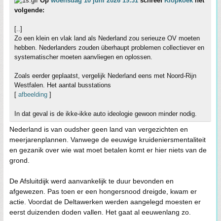
Op
woensdag 10 juni 2026 19:31
schreef
Klopkoek
het
volgende:
[..]
Zo een klein en vlak land als Nederland zou serieuze OV moeten
hebben. Nederlanders zouden überhaupt problemen collectiever en
systematischer moeten aanvliegen en oplossen.
Zoals eerder geplaatst, vergelijk Nederland eens met Noord-Rijn
Westfalen. Het aantal busstations
[
afbeelding
]
In dat geval is de ikke-ikke auto ideologie gewoon minder nodig.
Nederland is van oudsher geen land van vergezichten en
meerjarenplannen. Vanwege de eeuwige kruideniersmentaliteit
en gezanik over wie wat moet betalen komt er hier niets van de
grond.
De Afsluitdijk werd aanvankelijk te duur bevonden en
afgewezen. Pas toen er een hongersnood dreigde, kwam er
actie. Voordat de Deltawerken werden aangelegd moesten er
eerst duizenden doden vallen. Het gaat al eeuwenlang zo.