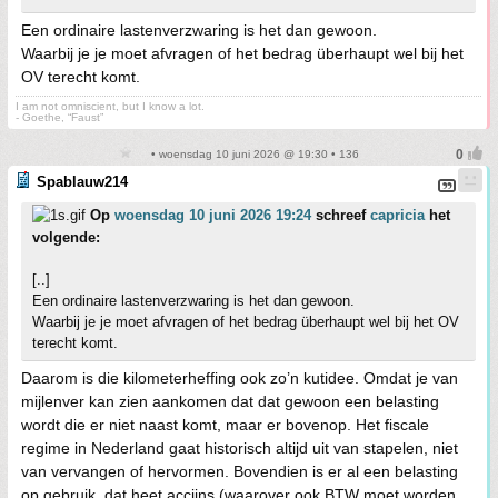
Een ordinaire lastenverzwaring is het dan gewoon.
Waarbij je je moet afvragen of het bedrag überhaupt wel bij het
OV terecht komt.
I am not omniscient, but I know a lot.
- Goethe, “Faust”
• woensdag 10 juni 2026 @ 19:30 • 136
Spablauw214
Op
woensdag 10 juni 2026 19:24
schreef
capricia
het
volgende:
[..]
Een ordinaire lastenverzwaring is het dan gewoon.
Waarbij je je moet afvragen of het bedrag überhaupt wel bij het OV
terecht komt.
Daarom is die kilometerheffing ook zo’n kutidee. Omdat je van
mijlenver kan zien aankomen dat dat gewoon een belasting
wordt die er niet naast komt, maar er bovenop. Het fiscale
regime in Nederland gaat historisch altijd uit van stapelen, niet
van vervangen of hervormen. Bovendien is er al een belasting
op gebruik, dat heet accijns (waarover ook BTW moet worden