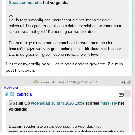
Straatcommando.
het volgende:
[..]
Het is tegenwoordig pas interessant als het intrinsiek geld
opleverd. Dus gaat er eerst een peloton excelsheet warriors naar
kijken. Kost het geld? Kut idee, gaan we niet doen.
Dat sommige dingen nou eenmaal geld kosten maar op niet
financiële wijze wel van groot belang zijn is blijkbaar niet belangrijk.
Dat is de graai en "groei" economie waar we in leven.
Niet tegenwoordig hoor. Het is nooit anders geweest. Zie mijn
post hierboven.
• woensdag 10 juni 2026 @ 20:01 • 149
Moderator
capricia
Op
woensdag 10 juni 2026 19:54
schreef
miss_sly
het
volgende:
[..]
Daarom zouden zaken als openbaar vervoer dus niet
geprivatiseerd moeten zijn, maar een overheidsaangelegenheid die