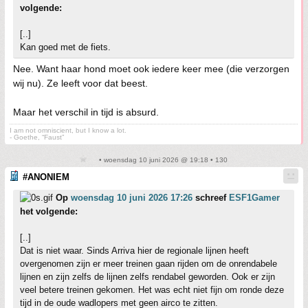
volgende:
[..]
Kan goed met de fiets.
Nee. Want haar hond moet ook iedere keer mee (die verzorgen
wij nu). Ze leeft voor dat beest.
Maar het verschil in tijd is absurd.
I am not omniscient, but I know a lot.
- Goethe, “Faust”
• woensdag 10 juni 2026 @ 19:18 • 130
#ANONIEM
Op
woensdag 10 juni 2026 17:26
schreef
ESF1Gamer
het volgende:
[..]
Dat is niet waar. Sinds Arriva hier de regionale lijnen heeft
overgenomen zijn er meer treinen gaan rijden om de onrendabele
lijnen en zijn zelfs de lijnen zelfs rendabel geworden. Ook er zijn
veel betere treinen gekomen. Het was echt niet fijn om ronde deze
tijd in de oude wadlopers met geen airco te zitten.