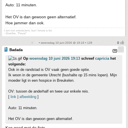
Auto: 11 minuten.
Het OV is dan gewoon geen alternatief.
Hoe jammer dan ook.
I am not omniscient, but I know a lot.
- Goethe, “Faust”
• woensdag 10 juni 2026 @ 19:16 • 128
Badada
Op
woensdag 10 juni 2026 19:13
schreef
capricia
het
volgende:
Ook in de randstad is OV vaak geen goede optie.
Ik woon in de gemeente Utrecht (bushalte op 15 mins lopen). Mijn
moeder ligt in een hospice in Breukelen.
OV: tussen de anderhalf en twee uur enkele reis.
[
link
|
afbeelding
]
Auto: 11 minuten.
Het OV is dan gewoon geen alternatief.
Kan goed met de fiets.