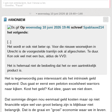
I am not omniscient, but I know a lot.
- Goethe, “Faust”
• woensdag 10 juni 2026 @ 19:49 • 146
#ANONIEM
Op
woensdag 10 juni 2026 19:46
schreef
Spablauw214
het volgende:
[..]
Het wordt er ook niet beter op. Voor die nieuwe woonwijken in
Utrecht is de voorgestelde tramlijn ook al afgeschoten. Te duur.
Kon ook wel met een bus, aldus de VVD.
Het is helemaal niet de bedoeling dat het ov een aantrekkelijk
product is.
Het is tegenwoordig pas interessant als het intrinsiek geld
opleverd. Dus gaat er eerst een peloton excelsheet warriors
naar kijken. Kost het geld? Kut idee, gaan we niet doen.
Dat sommige dingen nou eenmaal geld kosten maar op niet
financiële wijze wel van groot belang zijn is blijkbaar niet
belangrijk. Dat is de graai en "groei" economie waar we in leven.