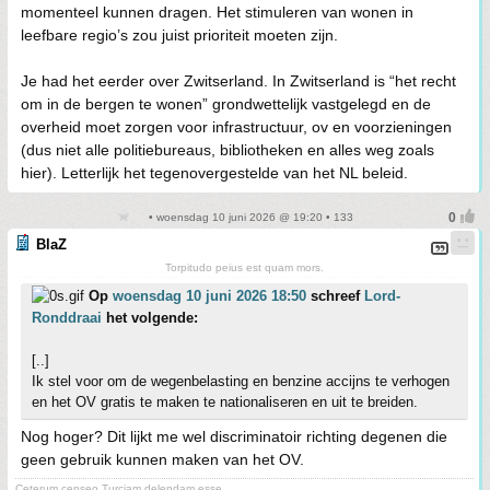
momenteel kunnen dragen. Het stimuleren van wonen in
leefbare regio’s zou juist prioriteit moeten zijn.
Je had het eerder over Zwitserland. In Zwitserland is “het recht
om in de bergen te wonen” grondwettelijk vastgelegd en de
overheid moet zorgen voor infrastructuur, ov en voorzieningen
(dus niet alle politiebureaus, bibliotheken en alles weg zoals
hier). Letterlijk het tegenovergestelde van het NL beleid.
• woensdag 10 juni 2026 @ 19:20 • 133
BlaZ
Torpitudo peius est quam mors.
Op
woensdag 10 juni 2026 18:50
schreef
Lord-
Ronddraai
het volgende:
[..]
Ik stel voor om de wegenbelasting en benzine accijns te verhogen
en het OV gratis te maken te nationaliseren en uit te breiden.
Nog hoger? Dit lijkt me wel discriminatoir richting degenen die
geen gebruik kunnen maken van het OV.
Ceterum censeo Turciam delendam esse.