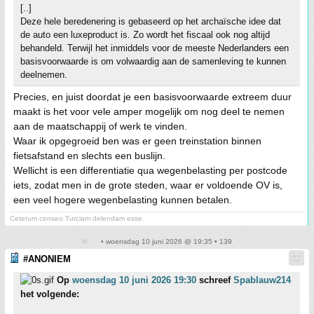
[..]
Deze hele beredenering is gebaseerd op het archaïsche idee dat
de auto een luxeproduct is. Zo wordt het fiscaal ook nog altijd
behandeld. Terwijl het inmiddels voor de meeste Nederlanders een
basisvoorwaarde is om volwaardig aan de samenleving te kunnen
deelnemen.
Precies, en juist doordat je een basisvoorwaarde extreem duur
maakt is het voor vele amper mogelijk om nog deel te nemen
aan de maatschappij of werk te vinden.
Waar ik opgegroeid ben was er geen treinstation binnen
fietsafstand en slechts een buslijn.
Wellicht is een differentiatie qua wegenbelasting per postcode
iets, zodat men in de grote steden, waar er voldoende OV is,
een veel hogere wegenbelasting kunnen betalen.
Ceterum censeo Turciam delendam esse.
• woensdag 10 juni 2026 @ 19:35 • 139
#ANONIEM
Op
woensdag 10 juni 2026 19:30
schreef
Spablauw214
het volgende: