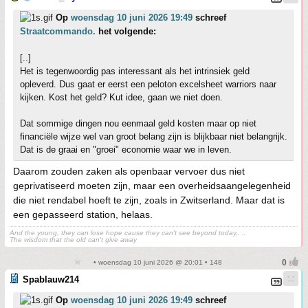
Op
woensdag 10 juni 2026 19:49
schreef
Straatcommando.
het volgende:
[..]
Het is tegenwoordig pas interessant als het intrinsiek geld
opleverd. Dus gaat er eerst een peloton excelsheet warriors naar
kijken. Kost het geld? Kut idee, gaan we niet doen.
Dat sommige dingen nou eenmaal geld kosten maar op niet
financiële wijze wel van groot belang zijn is blijkbaar niet belangrijk.
Dat is de graai en "groei" economie waar we in leven.
Daarom zouden zaken als openbaar vervoer dus niet
geprivatiseerd moeten zijn, maar een overheidsaangelegenheid
die niet rendabel hoeft te zijn, zoals in Zwitserland. Maar dat is
een gepasseerd station, helaas.
And the young, they can lose hope cause they can't see beyond today,. ..
The wisdom that the old can't give away
• woensdag 10 juni 2026 @ 20:01 • 148
Spablauw214
Op
woensdag 10 juni 2026 19:49
schreef