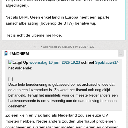
afgedragen).
Net als BPM. Geen enkel land in Europa heeft een aparte
aanschafbelasting (bovenop de BTW) behalve wij.
Het is echt de ultieme melkkoe.
• woensdag 10 juni 2026 @ 19:31 • 137
#ANONIEM
Op
woensdag 10 juni 2026 19:23
schreef
Spablauw214
het volgende:
[..]
Deze hele beredenering is gebaseerd op het archaïsche idee dat
de auto een luxeproduct is. Zo wordt het fiscaal ook nog altijd
behandeld. Terwijl het inmiddels voor de meeste Nederlanders een
basisvoorwaarde is om volwaardig aan de samenleving te kunnen
deelnemen.
Zo een klein en vlak land als Nederland zou serieuze OV
moeten hebben. Nederlanders zouden überhaupt problemen
collectiever en systematischer moeten aanvliegen en oplossen.