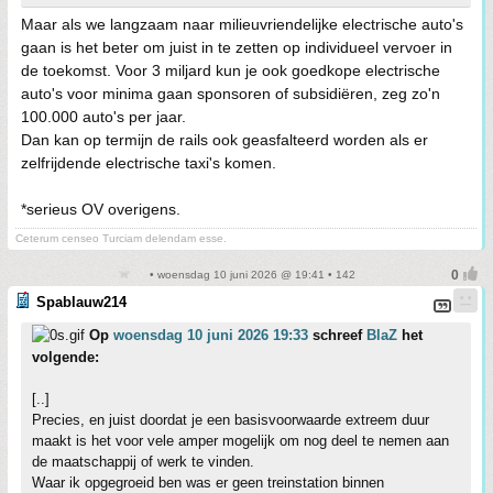
Maar als we langzaam naar milieuvriendelijke electrische auto's
gaan is het beter om juist in te zetten op individueel vervoer in
de toekomst. Voor 3 miljard kun je ook goedkope electrische
auto's voor minima gaan sponsoren of subsidiëren, zeg zo'n
100.000 auto's per jaar.
Dan kan op termijn de rails ook geasfalteerd worden als er
zelfrijdende electrische taxi's komen.
*serieus OV overigens.
Ceterum censeo Turciam delendam esse.
• woensdag 10 juni 2026 @ 19:41 • 142
Spablauw214
Op
woensdag 10 juni 2026 19:33
schreef
BlaZ
het
volgende:
[..]
Precies, en juist doordat je een basisvoorwaarde extreem duur
maakt is het voor vele amper mogelijk om nog deel te nemen aan
de maatschappij of werk te vinden.
Waar ik opgegroeid ben was er geen treinstation binnen