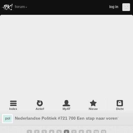
forum
log in
Index
Actief
MyAT
Nieuw
Dicht
Nederlandse Politiek #721 700 Een stap naar voren?
pol
1
2
3
4
5
6
7
8
9
10
11