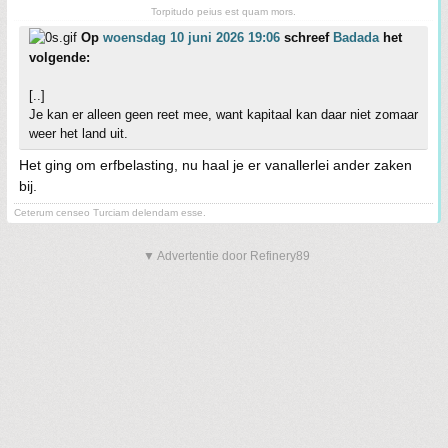
Torpitudo peius est quam mors.
Op
woensdag 10 juni 2026 19:06
schreef
Badada
het
volgende:
[..]
Je kan er alleen geen reet mee, want kapitaal kan daar niet zomaar
weer het land uit.
Het ging om erfbelasting, nu haal je er vanallerlei ander zaken
bij.
Ceterum censeo Turciam delendam esse.
▼ Advertentie door Refinery89