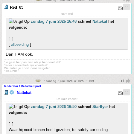
Red_85
'echt wel'
Op
zondag 7 juni 2026 16:48
schreef
Nattekat
het
volgende:
[..]
[
afbeelding
]
Dan HAM ook.
'Je gaat het pas zien als je het doorhebt'
'Ieder nadeel heb zijn voordeel'
We zullen je nooit, nooit vergeten
1947-2016
• zondag 7 juni 2026 @ 16:50 • 159
Moderator / Redactie Sport
Nattekat
De roze zeekat
Op
zondag 7 juni 2026 16:50
schreef
Starflyer
het
volgende:
[..]
Waar hij nooit binnen heeft gezeten, tot safety car ending.