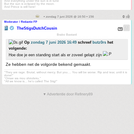
And everything under the sun is in tune
But the sun is eclipsed by the moon.
And Prince is still here!
• zondag 7 juni 2026 @ 16:50 • 156
Moderator / Redactie FP
TheStigsDutchCousin
Brabo Bastard
Op
zondag 7 juni 2026 16:49
schreef
butz0rs
het
volgende:
Hoe doe je een standing start als er zoveel gelapt zijn
Ze hebben net de volgorde bekend gemaakt.
"They are rage. Brutal, without mercy. But you.... You will be worse. Rip and tear, until it is
done!"
"Omae wa mou shindeiru."
"All we know is... he's called The Stig!"
▼ Advertentie door Refinery89