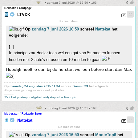
• zondag 7 juni 2026 @ 16:50 • 163
Redactie Frontpage
LTVDK
Kazaamdavu
Op
zondag 7 juni 2026 16:50
schreef
Nattekat
het
volgende:
[..]
In principe zou Hadjar toch wel een gat van 5s moeten kunnen
houden met 2 auto's ertussen en 10 ronden te gaan
Hopelijk heeft ie dan bij de herstart wel een betere start dan Max
Op
maandag 24 augustus 2015 11:34
schreef
Yasmin23
het volgende:
Als je maar genoeg moeite doet past alles.
_____
TV / Het post-apocalyptische/dystopische film topic
• zondag 7 juni 2026 @ 16:51 • 164
Moderator / Redactie Sport
Nattekat
De roze zeekat
Op
zondag 7 juni 2026 16:50
schreef
MooieTop6
het