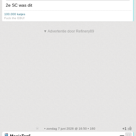
2e SC was dit
100.000 katjes
Fuck the EBU!
▼ Advertentie door Refinery89
• zondag 7 juni 2026 @ 16:50 • 160