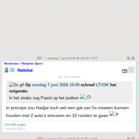
• zondag 7 juni 2026 @ 16:50 • 157
Moderator / Redactie Sport
Nattekat
De roze zeekat
Op
zondag 7 juni 2026 16:49
schreef
LTVDK
het
volgende:
Is het straks nog Piastri op het podium
In principe zou Hadjar toch wel een gat van 5s moeten kunnen
houden met 2 auto's ertussen en 10 ronden te gaan
100.000 katjes
Fuck the EBU!
• zondag 7 juni 2026 @ 16:50 • 158