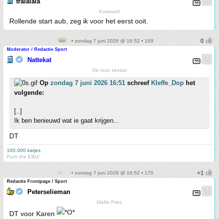
tralalala
Koekoek!
Rollende start aub, zeg ik voor het eerst ooit.
• zondag 7 juni 2026 @ 16:52 • 169
Moderator / Redactie Sport
Nattekat
De roze zeekat
Op
zondag 7 juni 2026 16:51
schreef
Kleffe_Dop
het
volgende:
[..]
Ik ben benieuwd wat ie gaat krijgen...
DT
100.000 katjes
Fuck the EBU!
• zondag 7 juni 2026 @ 16:52 • 170
Redactie Frontpage / Sport
Peterselieman
Maffe Fries
DT voor Karen