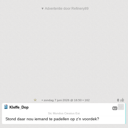
▼ Advertentie door Refinery89
• zondag 7 juni 2026 @ 16:50 • 162
Kleffe_Dop
Sic Mundus Creatus Est
Stond daar nou iemand te padellen op z'n voordek?