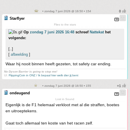
• zondag 7 juni 2026 @ 16:50 • 154
Starflyer
Flies to the stars
Op
zondag 7 juni 2026 16:48
schreef
Nattekat
het
volgende:
[..]
[
afbeelding
]
Waar hij nooit binnen heeft gezeten, tot safety car ending.
No Dyson Barrier is going to stop me!
UI:
FlippingCoin in ONZ / Ik bepaal hier welk dier jij bent
• zondag 7 juni 2026 @ 16:50 • 155
ondeugend
Lost in Sound
Eigenlijk is de F1 helemaal verkloot met al die straffen, boetes
en uitroeptekens.
Gaat toch allemaal ten koste van het racen zelf.