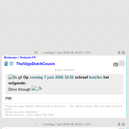
• zondag 7 juni 2026 @ 16:52 • 173
Moderator / Redactie FP
TheStigsDutchCousin
Brabo Bastard
Op
zondag 7 juni 2026 16:52
schreef
butz0rs
het
volgende:
Drive through
Pfff.
"They are rage. Brutal, without mercy. But you.... You will be worse. Rip and tear, until it is
done!"
"Omae wa mou shindeiru."
"All we know is... he's called The Stig!"
• zondag 7 juni 2026 @ 16:52 • 174