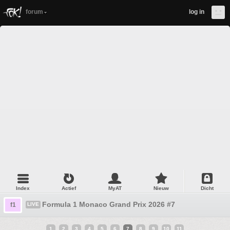
forum
log in
Index
Actief
MyAT
Nieuw
Dicht
Formula 1 Monaco Grand Prix 2026 #7
f1
LIVE
1
2
3
4
5
6
7
8
9
10
11