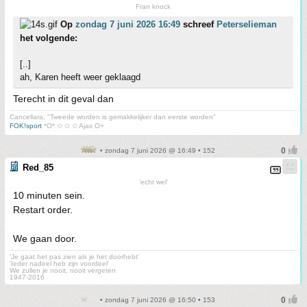
Fran knock
Op
zondag 7 juni 2026 16:49
schreef
Peterselieman
het volgende:
[..]
ah, Karen heeft weer geklaagd
Terecht in dit geval dan
Cancellara; "Tweede worden is gemakkelijker dan eerste worden"
FOK!sport
*O* ✩ ✩ ✩ Ajax O+
• zondag 7 juni 2026 @ 16:49 • 152
Red_85
'echt wel'
10 minuten sein.
Restart order.
We gaan door.
'Je gaat het pas zien als je het doorhebt'
'Ieder nadeel heb zijn voordeel'
We zullen je nooit, nooit vergeten
1947-2016
• zondag 7 juni 2026 @ 16:50 • 153