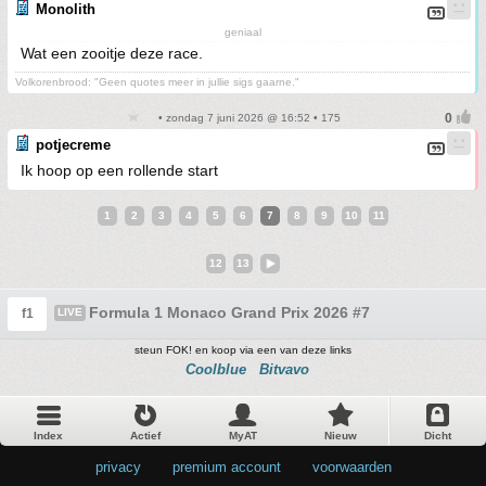
Monolith
geniaal
Wat een zooitje deze race.
Volkorenbrood: "Geen quotes meer in jullie sigs gaarne."
• zondag 7 juni 2026 @ 16:52 • 175
potjecreme
Ik hoop op een rollende start
1
2
3
4
5
6
7
8
9
10
11
12
13
Formula 1 Monaco Grand Prix 2026 #7
f1
LIVE
steun FOK! en koop via een van deze links
Coolblue
Bitvavo
Index
Actief
MyAT
Nieuw
Dicht
privacy
•
premium account
•
voorwaarden