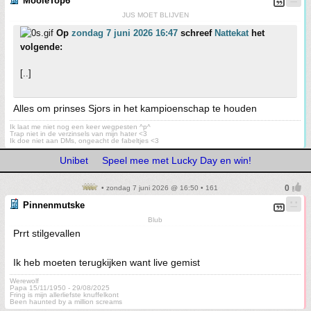
MooieTop6
JUS MOET BLIJVEN
Op
zondag 7 juni 2026 16:47
schreef
Nattekat
het
volgende:
[..]
Alles om prinses Sjors in het kampioenschap te houden
Ik laat me niet nog een keer wegpesten ^p^
Trap niet in de verzinsels van mijn hater <3
Ik doe niet aan DMs, ongeacht de fabeltjes <3
Unibet
Speel mee met Lucky Day en win!
• zondag 7 juni 2026 @ 16:50 • 161
Pinnenmutske
Blub
Prrt stilgevallen
Ik heb moeten terugkijken want live gemist
Werewolf
Papa 15/11/1950 - 29/08/2025
Fring is mijn allerliefste knuffelkont
Been haunted by a million screams