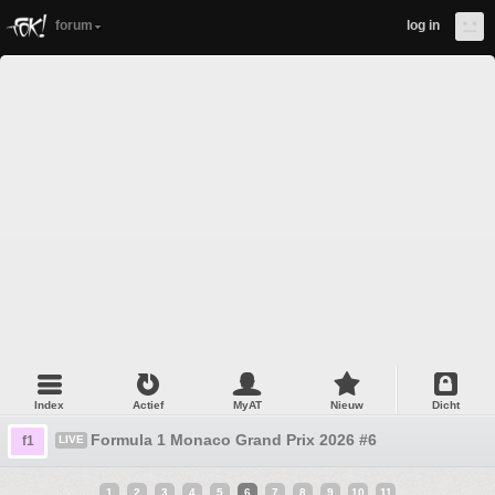
forum
log in
Index
Actief
MyAT
Nieuw
Dicht
Formula 1 Monaco Grand Prix 2026 #6
f1
LIVE
1
2
3
4
5
6
7
8
9
10
11