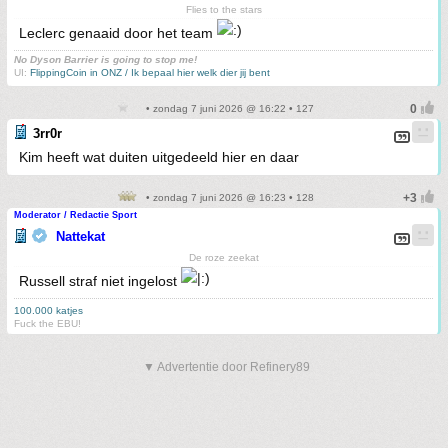
Flies to the stars
Leclerc genaaid door het team
No Dyson Barrier is going to stop me!
UI:
FlippingCoin in ONZ / Ik bepaal hier welk dier jij bent
• zondag 7 juni 2026 @ 16:22 • 127
3rr0r
Kim heeft wat duiten uitgedeeld hier en daar
• zondag 7 juni 2026 @ 16:23 • 128
Moderator / Redactie Sport
Nattekat
De roze zeekat
Russell straf niet ingelost
100.000 katjes
Fuck the EBU!
▼ Advertentie door Refinery89