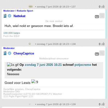
• zondag 7 juni 2026 @ 16:23 • 137
Moderator / Redactie Sport
Nattekat
De roze zeekat
Huh, wiel nokt er gewoon mee. Breekt iets af.
100.000 katjes
Fuck the EBU!
• zondag 7 juni 2026 @ 16:23 • 138
Moderator
ChevyCaprice
Multidisciplinair simcoureur
Op
zondag 7 juni 2026 16:21
schreef
potjecreme
het
volgende:
Neeeeee
Goed voor Lewis
Gerieflijke groeten, ChevyCaprice
Moderator DIG
Russell-supporter (LET'S GO GEORGE!) F1 Watcher
🇺🇦 Fight Fight Fight! 🇺🇦
• zondag 7 juni 2026 @ 16:23 • 139