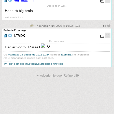
vul_maar_in
Doe je toch wel...
Hehe rb big brain
- vmi voor intimi -
• zondag 7 juni 2026 @ 16:23 • 134
Redactie Frontpage
LTVDK
Kazaamdavu
Hadjar voorbij Russell
Op
maandag 24 augustus 2015 11:34
schreef
Yasmin23
het volgende:
Als je maar genoeg moeite doet past alles.
_____
TV / Het post-apocalyptische/dystopische film topic
▼ Advertentie door Refinery89