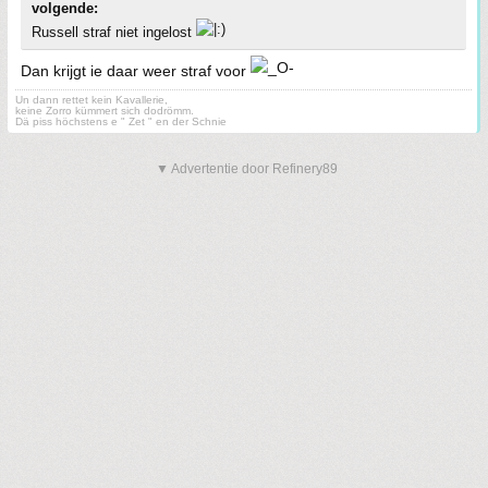
volgende:
Russell straf niet ingelost
Dan krijgt ie daar weer straf voor
Un dann rettet kein Kavallerie,
keine Zorro kümmert sich dodrömm.
Dä piss höchstens e " Zet " en der Schnie
▼ Advertentie door Refinery89