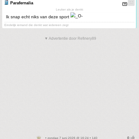
Parafernalia
Leuker als je denkt
Ik snap echt niks van deze sport
Eindelijk iemand die denkt wat iedereen zegt
▼ Advertentie door Refinery89
• zondag 7 juni 2026 @ 16:24 • 140