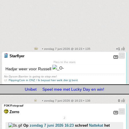
• zondag 7 juni 2026 @ 16:23 • 135
Starflyer
Flies to the stars
Hadjar weer voor Russell
No Dyson Barrier is going to stop me!
UI:
FlippingCoin in ONZ / Ik bepaal hier welk dier jij bent
Unibet
Speel mee met Lucky Day en win!
• zondag 7 juni 2026 @ 16:23 • 136
FOK!Fotograaf
Zorro
Z
Op
zondag 7 juni 2026 16:23
schreef
Nattekat
het