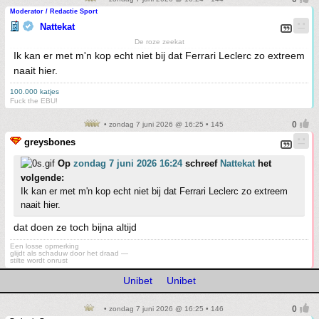
Moderator / Redactie Sport
Nattekat
De roze zeekat
Ik kan er met m'n kop echt niet bij dat Ferrari Leclerc zo extreem
naait hier.
100.000 katjes
Fuck the EBU!
• zondag 7 juni 2026 @ 16:25 • 145
greysbones
Op
zondag 7 juni 2026 16:24
schreef
Nattekat
het
volgende:
Ik kan er met m'n kop echt niet bij dat Ferrari Leclerc zo extreem
naait hier.
dat doen ze toch bijna altijd
Een losse opmerking
glijdt als schaduw door het draad —
stilte wordt onrust
Unibet
Unibet
• zondag 7 juni 2026 @ 16:25 • 146