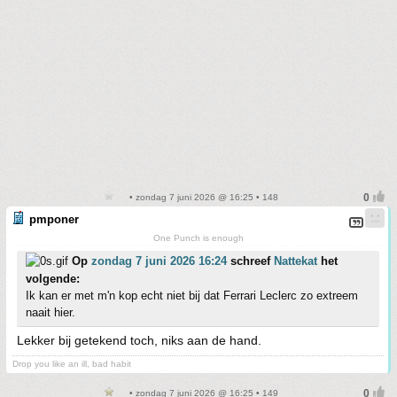
• zondag 7 juni 2026 @ 16:25 • 148
pmponer
One Punch is enough
Op
zondag 7 juni 2026 16:24
schreef
Nattekat
het
volgende:
Ik kan er met m'n kop echt niet bij dat Ferrari Leclerc zo extreem
naait hier.
Lekker bij getekend toch, niks aan de hand.
Drop you like an ill, bad habit
• zondag 7 juni 2026 @ 16:25 • 149