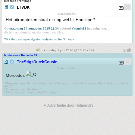
Redactie Frontpage
LTVDK
Kazaamdavu
Het uitroepteken staat er nog wel bij Hamilton?
Op
maandag 24 augustus 2015 11:34
schreef
Yasmin23
het volgende:
Als je maar genoeg moeite doet past alles.
_____
TV / Het post-apocalyptische/dystopische film topic
• zondag 7 juni 2026 @ 16:25 • 147
Moderator / Redactie FP
TheStigsDutchCousin
Brabo Bastard
Mercedes
"They are rage. Brutal, without mercy. But you.... You will be worse. Rip and tear, until it is
done!"
"Omae wa mou shindeiru."
"All we know is... he's called The Stig!"
▼ Advertentie door Refinery89