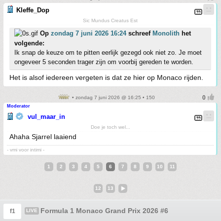
Kleffe_Dop
Sic Mundus Creatus Est
Op
zondag 7 juni 2026 16:24
schreef
Monolith
het
volgende:
Ik snap de keuze om te pitten eerlijk gezegd ook niet zo. Je moet
ongeveer 5 seconden trager zijn om voorbij gereden te worden.
Het is alsof iedereen vergeten is dat ze hier op Monaco rijden.
• zondag 7 juni 2026 @ 16:25 • 150
Moderator
vul_maar_in
Doe je toch wel...
Ahaha Sjarrel laaiend
- vmi voor intimi -
1
2
3
4
5
6
7
8
9
10
11
12
13
Formula 1 Monaco Grand Prix 2026 #6
f1
LIVE