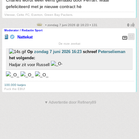
Charles wordt weer eens genaaid door Ferrari. Maar
gefeliciteerd met je nieuwe contract hè
Vitesse, Celtic FC, Everton, Green Bay Packers.
• zondag 7 juni 2026 @ 16:23 • 131
Moderator / Redactie Sport
Nattekat
De roze zeekat
Op
zondag 7 juni 2026 16:23
schreef
Peterselieman
het volgende:
Hadjar zit voor Russell
100.000 katjes
Fuck the EBU!
▼ Advertentie door Refinery89