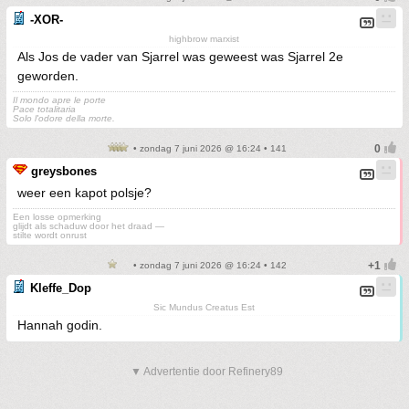
-XOR-
highbrow marxist
Als Jos de vader van Sjarrel was geweest was Sjarrel 2e
geworden.
Il mondo apre le porte
Pace totalitaria
Solo l'odore della morte.
• zondag 7 juni 2026 @ 16:24 • 141
greysbones
weer een kapot polsje?
Een losse opmerking
glijdt als schaduw door het draad —
stilte wordt onrust
• zondag 7 juni 2026 @ 16:24 • 142
Kleffe_Dop
Sic Mundus Creatus Est
Hannah godin.
▼ Advertentie door Refinery89