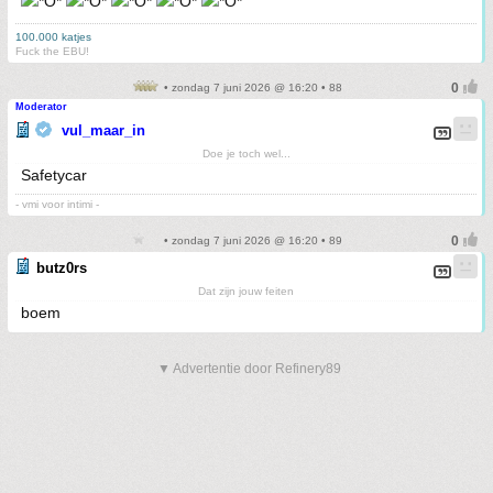
100.000 katjes
Fuck the EBU!
• zondag 7 juni 2026 @ 16:20 • 88
Moderator
vul_maar_in
Doe je toch wel...
Safetycar
- vmi voor intimi -
• zondag 7 juni 2026 @ 16:20 • 89
butz0rs
Dat zijn jouw feiten
boem
▼ Advertentie door Refinery89