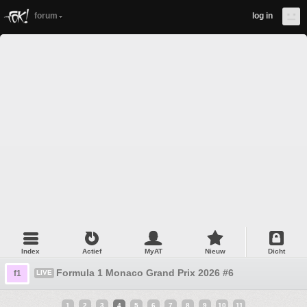
forum
log in
Index
Actief
MyAT
Nieuw
Dicht
Formula 1 Monaco Grand Prix 2026 #6
f1
LIVE
1
2
3
4
5
6
7
8
9
10
11