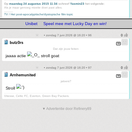
Op
maandag 24 augustus 2015 11:34
schreef
Yasmin23
het volgende:
Als je maar genoeg moeite doet past alles.
_____
TV / Het post-apocalyptische/dystopische film topic
Unibet
Speel mee met Lucky Day en win!
• zondag 7 juni 2026 @ 16:20 • 96
butz0rs
Dat zijn jouw feiten
jaaaa actie
stroll goat
• zondag 7 juni 2026 @ 16:20 • 97
Arnhemunited
jaloers?
Stroll
Vitesse, Celtic FC, Everton, Green Bay Packers.
▼ Advertentie door Refinery89