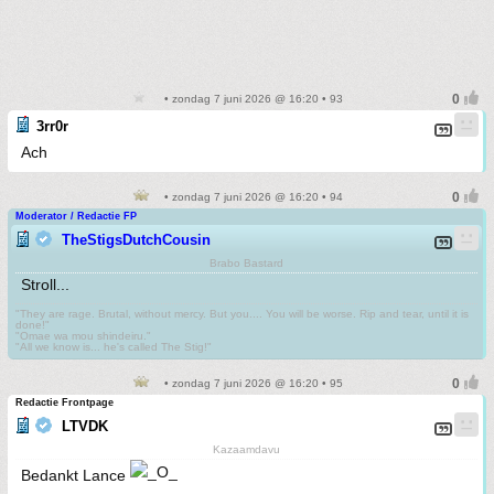
• zondag 7 juni 2026 @ 16:20 • 93
3rr0r
Ach
• zondag 7 juni 2026 @ 16:20 • 94
Moderator / Redactie FP
TheStigsDutchCousin
Brabo Bastard
Stroll...
"They are rage. Brutal, without mercy. But you.... You will be worse. Rip and tear, until it is
done!"
"Omae wa mou shindeiru."
"All we know is... he's called The Stig!"
• zondag 7 juni 2026 @ 16:20 • 95
Redactie Frontpage
LTVDK
Kazaamdavu
Bedankt Lance