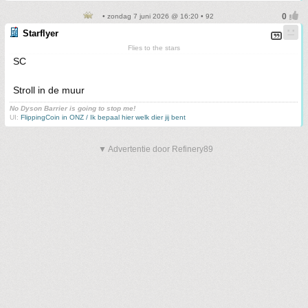
• zondag 7 juni 2026 @ 16:20 • 92
Starflyer
Flies to the stars
SC
Stroll in de muur
No Dyson Barrier is going to stop me!
UI:
FlippingCoin in ONZ / Ik bepaal hier welk dier jij bent
▼ Advertentie door Refinery89