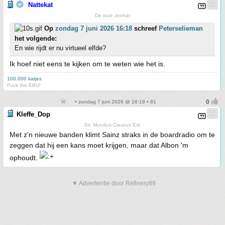
Nattekat
De roze zeekat
Op
zondag 7 juni 2026 16:18
schreef
Peterselieman
het volgende:
En wie rijdt er nu virtueel elfde?
Ik hoef niet eens te kijken om te weten wie het is.
100.000 katjes
Fuck the EBU!
• zondag 7 juni 2026 @ 16:19 • 81
Kleffe_Dop
Sic Mundus Creatus Est
Met z'n nieuwe banden klimt Sainz straks in de boardradio om te
zeggen dat hij een kans moet krijgen, maar dat Albon 'm
ophoudt.
▼ Advertentie door Refinery89