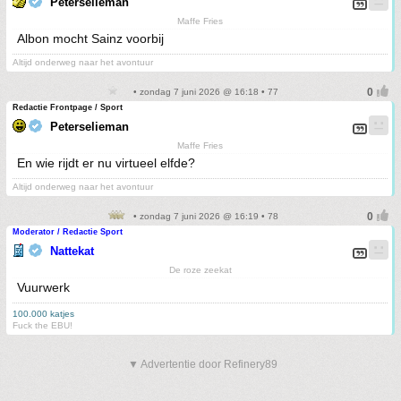
Peterselieman
Maffe Fries
Albon mocht Sainz voorbij
Altijd onderweg naar het avontuur
• zondag 7 juni 2026 @ 16:18 • 77
Redactie Frontpage / Sport
Peterselieman
Maffe Fries
En wie rijdt er nu virtueel elfde?
Altijd onderweg naar het avontuur
• zondag 7 juni 2026 @ 16:19 • 78
Moderator / Redactie Sport
Nattekat
De roze zeekat
Vuurwerk
100.000 katjes
Fuck the EBU!
▼ Advertentie door Refinery89