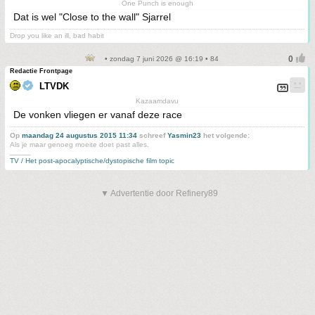
One Punch is enough
Dat is wel "Close to the wall" Sjarrel
Drop you like an ill, bad habit
• zondag 7 juni 2026 @ 16:19 • 84
Redactie Frontpage
LTVDK
Kazaamdavu
De vonken vliegen er vanaf deze race
Op
maandag 24 augustus 2015 11:34
schreef
Yasmin23
het volgende:
Als je maar genoeg moeite doet past alles.
_____
TV / Het post-apocalyptische/dystopische film topic
▼ Advertentie door Refinery89