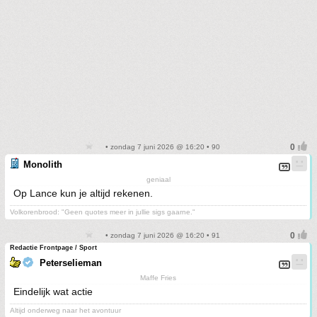
• zondag 7 juni 2026 @ 16:20 • 90
Monolith
geniaal
Op Lance kun je altijd rekenen.
Volkorenbrood: "Geen quotes meer in jullie sigs gaarne."
• zondag 7 juni 2026 @ 16:20 • 91
Redactie Frontpage / Sport
Peterselieman
Maffe Fries
Eindelijk wat actie
Altijd onderweg naar het avontuur