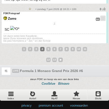
• zondag 7 juni 2026 @ 16:21 • 100
FOK!Fotograaf
Zorro
Z
SC
Un dann rettet kein Kavallerie,
keine Zorro kümmert sich dodrömm.
Dä piss höchstens e " Zet " en der Schnie
1
2
3
4
5
6
7
8
9
10
11
12
13
Formula 1 Monaco Grand Prix 2026 #6
f1
LIVE
steun FOK! en koop via een van deze links
Coolblue
Bitvavo
Index
Actief
MyAT
Nieuw
Dicht
privacy
•
premium account
•
voorwaarden