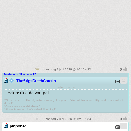
• zondag 7 juni 2026 @ 16:19 • 82
Moderator / Redactie FP
TheStigsDutchCousin
Brabo Bastard
Leclerc tikte de vangrail.
"They are rage. Brutal, without mercy. But you.... You will be worse. Rip and tear, until it is
done!"
"Omae wa mou shindeiru."
"All we know is... he's called The Stig!"
• zondag 7 juni 2026 @ 16:19 • 83
pmponer