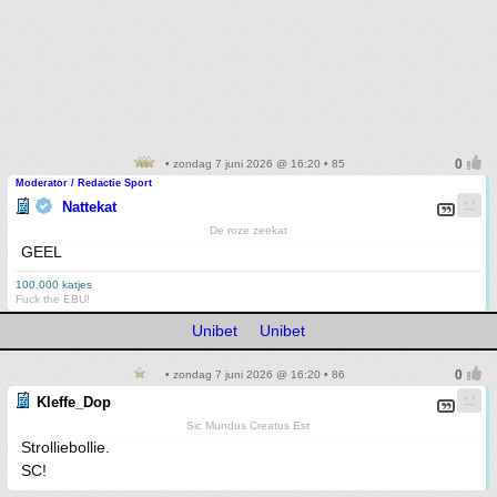
• zondag 7 juni 2026 @ 16:20 • 85
Moderator / Redactie Sport
Nattekat
De roze zeekat
GEEL
100.000 katjes
Fuck the EBU!
Unibet
Unibet
• zondag 7 juni 2026 @ 16:20 • 86
Kleffe_Dop
Sic Mundus Creatus Est
Strolliebollie.
SC!