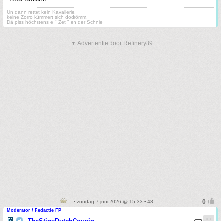
Un dann rettet kein Kavallerie,
keine Zorro kümmert sich dodrömm.
Dä piss höchstens e " Zet " en der Schnie
▼ Advertentie door Refinery89
• zondag 7 juni 2026 @ 15:33 • 48
Moderator / Redactie FP
TheStigsDutchCousin