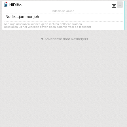
HiDiHo
hdhmedia.online
No fix...jammer joh
Aan mijn uitspraken kunnen geen rechten ontleend worden
Uitspraken uit het verleden geven geen garantie voor de toekomst
▼ Advertentie door Refinery89