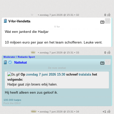
• zondag 7 juni 2026 @ 15:31 • 32
V-for-Vendetta
V for
Wat een jankerd die Hadjar
10 miljoen euro per jaar en het team schofferen. Leuke vent.
• zondag 7 juni 2026 @ 15:31 • 33
Moderator / Redactie Sport
Nattekat
De roze zeekat
Op
zondag 7 juni 2026 15:30
schreef
tralalala
het
volgende:
Hadjar gaat zijn broers erbij halen.
Hij heeft alleen een zus geloof ik.
100.000 katjes
Fuck the EBU!
• zondag 7 juni 2026 @ 15:31 • 34