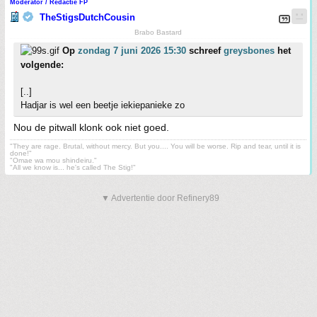
Moderator / Redactie FP
TheStigsDutchCousin
Brabo Bastard
Op
zondag 7 juni 2026 15:30
schreef
greysbones
het
volgende:
[..]
Hadjar is wel een beetje iekiepanieke zo
Nou de pitwall klonk ook niet goed.
"They are rage. Brutal, without mercy. But you.... You will be worse. Rip and tear, until it is
done!"
"Omae wa mou shindeiru."
"All we know is... he's called The Stig!"
▼ Advertentie door Refinery89