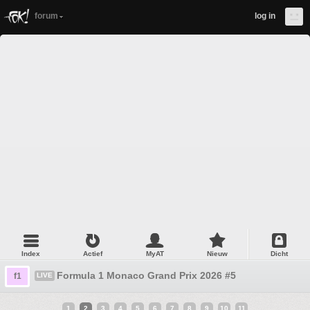
forum
log in
Index
Actief
MyAT
Nieuw
Dicht
Formula 1 Monaco Grand Prix 2026 #5
f1
LIVE
1
2
3
4
5
6
7
8
9
10
11