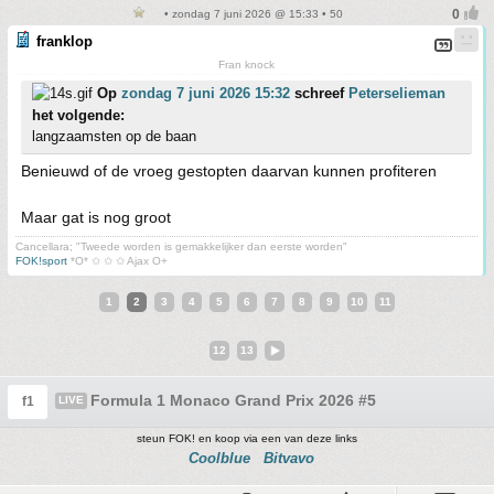
• zondag 7 juni 2026 @ 15:33 • 50
franklop
Fran knock
Op
zondag 7 juni 2026 15:32
schreef
Peterselieman
het volgende:
langzaamsten op de baan
Benieuwd of de vroeg gestopten daarvan kunnen profiteren
Maar gat is nog groot
Cancellara; "Tweede worden is gemakkelijker dan eerste worden"
FOK!sport
*O* ✩ ✩ ✩ Ajax O+
1
2
3
4
5
6
7
8
9
10
11
12
13
Formula 1 Monaco Grand Prix 2026 #5
f1
LIVE
steun FOK! en koop via een van deze links
Coolblue
Bitvavo