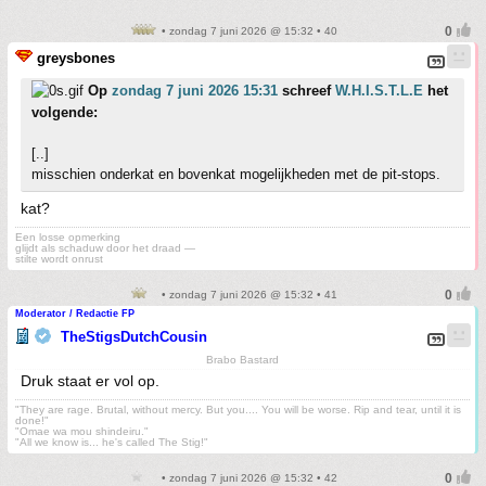
• zondag 7 juni 2026 @ 15:32 • 40
greysbones
Op
zondag 7 juni 2026 15:31
schreef
W.H.I.S.T.L.E
het
volgende:
[..]
misschien onderkat en bovenkat mogelijkheden met de pit-stops.
kat?
Een losse opmerking
glijdt als schaduw door het draad —
stilte wordt onrust
• zondag 7 juni 2026 @ 15:32 • 41
Moderator / Redactie FP
TheStigsDutchCousin
Brabo Bastard
Druk staat er vol op.
"They are rage. Brutal, without mercy. But you.... You will be worse. Rip and tear, until it is
done!"
"Omae wa mou shindeiru."
"All we know is... he's called The Stig!"
• zondag 7 juni 2026 @ 15:32 • 42