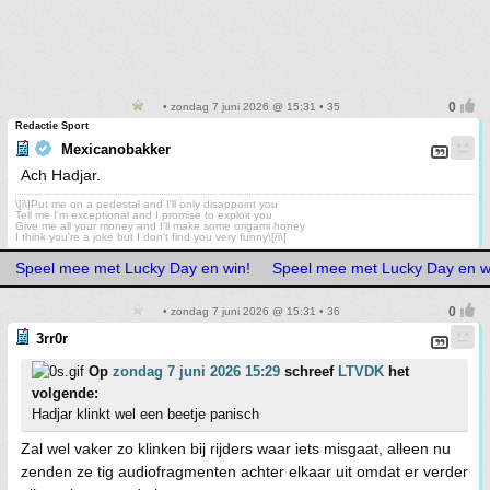
• zondag 7 juni 2026 @ 15:31 • 35
Redactie Sport
Mexicanobakker
Ach Hadjar.
\[i\]Put me on a pedestal and I'll only disappoint you
Tell me I'm exceptional and I promise to exploit you
Give me all your money and I'll make some origami honey
I think you're a joke but I don't find you very funny\[/i\]
Speel mee met Lucky Day en win!
Speel mee met Lucky Day en w
• zondag 7 juni 2026 @ 15:31 • 36
3rr0r
Op
zondag 7 juni 2026 15:29
schreef
LTVDK
het
volgende:
Hadjar klinkt wel een beetje panisch
Zal wel vaker zo klinken bij rijders waar iets misgaat, alleen nu
zenden ze tig audiofragmenten achter elkaar uit omdat er verder