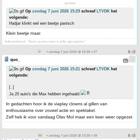
geniaal
Op
zondag 7 juni 2026 15:29
schreef
LTVDK
het
volgende:
Hadjar klinkt wel een beetje panisch
Klein beetje maar.
Volkorenbrood: "Geen quotes meer in jullie sigs gaarne."
• zondag 7 juni 2026 @ 15:30 • 27
quo_
Op
zondag 7 juni 2026 15:21
schreef
LTVDK
het
volgende:
[..]
Ja 20 auto's die Max hebben ingehaald
In gedachten hoor ik de viaplay clowns al gillen van
enthousiasme over zoveel actie en spektakel.
Zelf heb ik voor vandaag Olav Mol maar een keer weer opgezet.
-
• zondag 7 juni 2026 @ 15:30 • 28