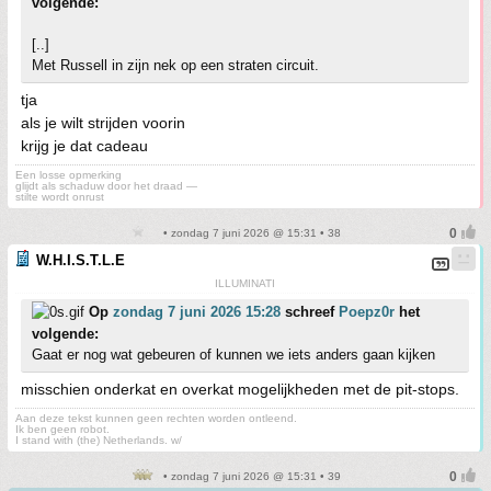
volgende:
[..]
Met Russell in zijn nek op een straten circuit.
tja
als je wilt strijden voorin
krijg je dat cadeau
Een losse opmerking
glijdt als schaduw door het draad —
stilte wordt onrust
• zondag 7 juni 2026 @ 15:31 • 38
W.H.I.S.T.L.E
ILLUMINATI
Op
zondag 7 juni 2026 15:28
schreef
Poepz0r
het
volgende:
Gaat er nog wat gebeuren of kunnen we iets anders gaan kijken
misschien onderkat en overkat mogelijkheden met de pit-stops.
Aan deze tekst kunnen geen rechten worden ontleend.
Ik ben geen robot.
I stand with (the) Netherlands. w/
• zondag 7 juni 2026 @ 15:31 • 39