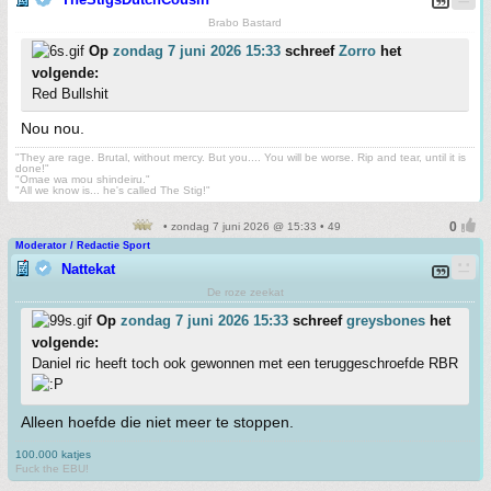
Brabo Bastard
Op
zondag 7 juni 2026 15:33
schreef
Zorro
het
volgende:
Red Bullshit
Nou nou.
"They are rage. Brutal, without mercy. But you.... You will be worse. Rip and tear, until it is
done!"
"Omae wa mou shindeiru."
"All we know is... he's called The Stig!"
• zondag 7 juni 2026 @ 15:33 • 49
Moderator / Redactie Sport
Nattekat
De roze zeekat
Op
zondag 7 juni 2026 15:33
schreef
greysbones
het
volgende:
Daniel ric heeft toch ook gewonnen met een teruggeschroefde RBR
Alleen hoefde die niet meer te stoppen.
100.000 katjes
Fuck the EBU!