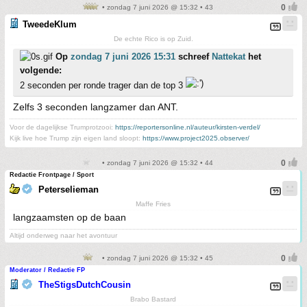
• zondag 7 juni 2026 @ 15:32 • 43
TweedeKlum
De echte Rico is op Zuid.
Op
zondag 7 juni 2026 15:31
schreef
Nattekat
het
volgende:
2 seconden per ronde trager dan de top 3
Zelfs 3 seconden langzamer dan ANT.
Voor de dagelijkse Trumprotzooi:
https://reportersonline.nl/auteur/kirsten-verdel/
Kijk live hoe Trump zijn eigen land sloopt:
https://www.project2025.observer/
• zondag 7 juni 2026 @ 15:32 • 44
Redactie Frontpage / Sport
Peterselieman
Maffe Fries
langzaamsten op de baan
Altijd onderweg naar het avontuur
• zondag 7 juni 2026 @ 15:32 • 45
Moderator / Redactie FP
TheStigsDutchCousin
Brabo Bastard