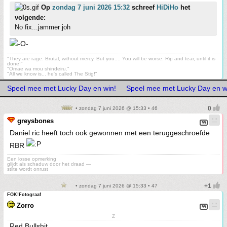
Op
zondag 7 juni 2026 15:32
schreef
HiDiHo
het
volgende:
No fix...jammer joh
"They are rage. Brutal, without mercy. But you.... You will be worse. Rip and tear, until it is
done!"
"Omae wa mou shindeiru."
"All we know is... he's called The Stig!"
Speel mee met Lucky Day en win!
Speel mee met Lucky Day en w
• zondag 7 juni 2026 @ 15:33 • 46
greysbones
Daniel ric heeft toch ook gewonnen met een teruggeschroefde
RBR
Een losse opmerking
glijdt als schaduw door het draad —
stilte wordt onrust
• zondag 7 juni 2026 @ 15:33 • 47
FOK!Fotograaf
Zorro
Z
Red Bullshit