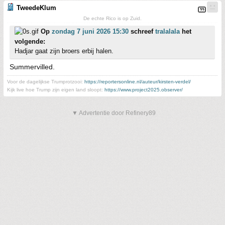
TweedeKlum
De echte Rico is op Zuid.
Op
zondag 7 juni 2026 15:30
schreef
tralalala
het
volgende:
Hadjar gaat zijn broers erbij halen.
Summervilled.
Voor de dagelijkse Trumprotzooi:
https://reportersonline.nl/auteur/kirsten-verdel/
Kijk live hoe Trump zijn eigen land sloopt:
https://www.project2025.observer/
▼ Advertentie door Refinery89