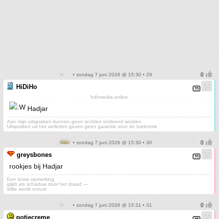
• zondag 7 juni 2026 @ 15:30 • 29
HiDiHo
hdhmedia.online
Hadjar
Aan mijn uitspraken kunnen geen rechten ontleend worden
Uitspraken uit het verleden geven geen garantie voor de toekomst
• zondag 7 juni 2026 @ 15:30 • 30
greysbones
rookjes bij Hadjar
Een losse opmerking
glijdt als schaduw door het draad —
stilte wordt onrust
• zondag 7 juni 2026 @ 15:31 • 31
potjecreme