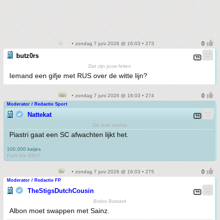
• zondag 7 juni 2026 @ 16:03 • 273
butz0rs
Dat zijn jouw feiten
Iemand een gifje met RUS over de witte lijn?
• zondag 7 juni 2026 @ 16:03 • 274
Moderator / Redactie Sport
Nattekat
De roze zeekat
Piastri gaat een SC afwachten lijkt het.
100.000 katjes
Fuck the EBU!
• zondag 7 juni 2026 @ 16:03 • 275
Moderator / Redactie FP
TheStigsDutchCousin
Brabo Bastard
Albon moet swappen met Sainz.