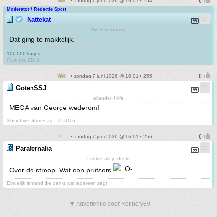
• zondag 7 juni 2026 @ 16:01 • 254
Moderator / Redactie Sport
Nattekat
De roze zeekat
Dat ging te makkelijk.
100.000 katjes
Fuck the EBU!
• zondag 7 juni 2026 @ 16:01 • 255
GotenSSJ
eilander 4-life
MEGA van George wederom!
Xbox Live Gamertag : ThaD16
• zondag 7 juni 2026 @ 16:01 • 256
Parafernalia
Leuker als je denkt
Over de streep. Wat een prutsers
Eindelijk iemand die denkt wat iedereen zegt
▼ Advertentie door Refinery89