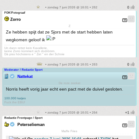
• zondag 7 juni 2026 @ 16:01 • 262
FOK!Fotograaf
Zorro
Z
Ze hebben spijt dat ze Sjors met de start hebben laten
wegkomen geloof ik
Un dann rettet kein Kavallerie,
keine Zorro kümmert sich dodrömm.
Dä piss höchstens e " Zet " en der Schnie
• zondag 7 juni 2026 @ 16:01 • 263
Moderator / Redactie Sport
Nattekat
De roze zeekat
Norris heeft vorig jaar echt een pact met de duivel gesloten.
100.000 katjes
Fuck the EBU!
• zondag 7 juni 2026 @ 16:01 • 264
Redactie Frontpage / Sport
Peterselieman
Maffe Fries