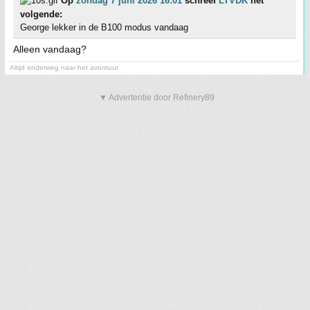
Op
zondag 7 juni 2026 16:01
schreef
LTVDK
het
volgende:
George lekker in de B100 modus vandaag
Alleen vandaag?
Altijd onderweg naar het avontuur
▼ Advertentie door Refinery89