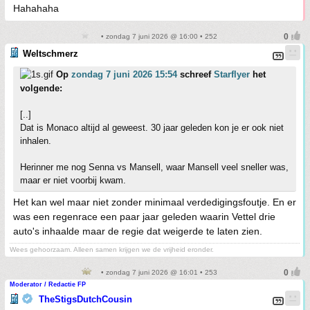
Hahahaha
• zondag 7 juni 2026 @ 16:00 • 252
Weltschmerz
Op
zondag 7 juni 2026 15:54
schreef
Starflyer
het
volgende:
[..]
Dat is Monaco altijd al geweest. 30 jaar geleden kon je er ook niet
inhalen.
Herinner me nog Senna vs Mansell, waar Mansell veel sneller was,
maar er niet voorbij kwam.
Het kan wel maar niet zonder minimaal verdedigingsfoutje. En er
was een regenrace een paar jaar geleden waarin Vettel drie
auto's inhaalde maar de regie dat weigerde te laten zien.
Wees gehoorzaam. Alleen samen krijgen we de vrijheid eronder.
• zondag 7 juni 2026 @ 16:01 • 253
Moderator / Redactie FP
TheStigsDutchCousin