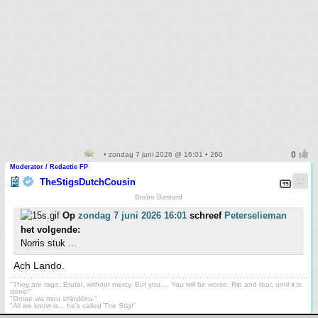
• zondag 7 juni 2026 @ 16:01 • 260
Moderator / Redactie FP
TheStigsDutchCousin
Brabo Bastard
Op
zondag 7 juni 2026 16:01
schreef
Peterselieman
het volgende:
Norris stuk ...
Ach Lando.
"They are rage. Brutal, without mercy. But you.... You will be worse. Rip and tear, until it is
done!"
"Omae wa mou shindeiru."
"All we know is... he's called The Stig!"