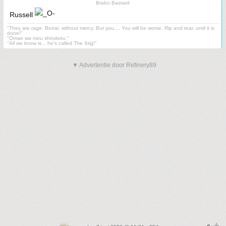
Brabo Bastard
Russell
"They are rage. Brutal, without mercy. But you.... You will be worse. Rip and tear, until it is
done!"
"Omae wa mou shindeiru."
"All we know is... he's called The Stig!"
▼ Advertentie door Refinery89