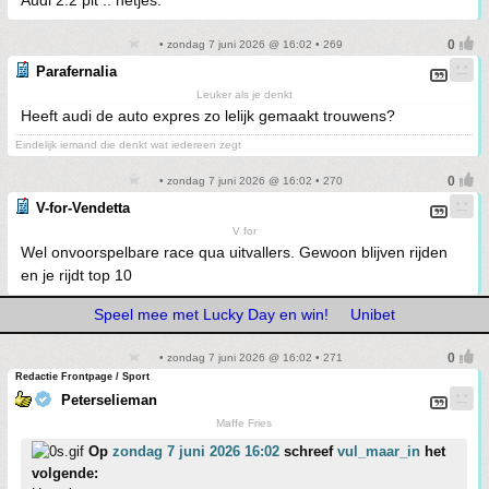
Audi 2.2 pit .. netjes.
• zondag 7 juni 2026 @ 16:02 • 269
Parafernalia
Leuker als je denkt
Heeft audi de auto expres zo lelijk gemaakt trouwens?
Eindelijk iemand die denkt wat iedereen zegt
• zondag 7 juni 2026 @ 16:02 • 270
V-for-Vendetta
V for
Wel onvoorspelbare race qua uitvallers. Gewoon blijven rijden
en je rijdt top 10
Speel mee met Lucky Day en win!
Unibet
• zondag 7 juni 2026 @ 16:02 • 271
Redactie Frontpage / Sport
Peterselieman
Maffe Fries
Op
zondag 7 juni 2026 16:02
schreef
vul_maar_in
het
volgende: