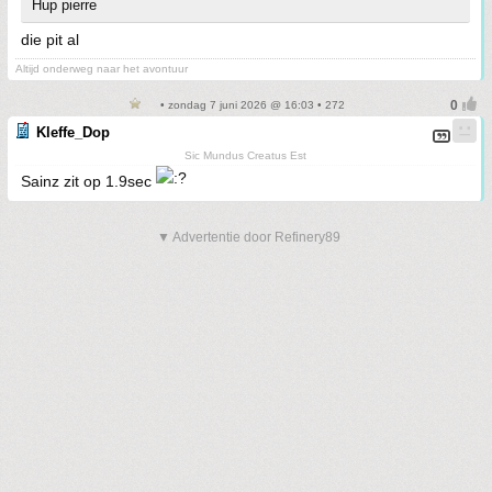
Hup pierre
die pit al
Altijd onderweg naar het avontuur
• zondag 7 juni 2026 @ 16:03 • 272
Kleffe_Dop
Sic Mundus Creatus Est
Sainz zit op 1.9sec
▼ Advertentie door Refinery89