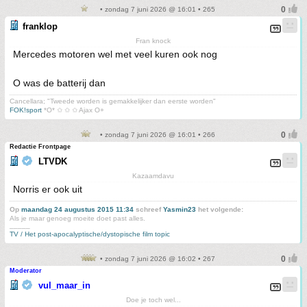
• zondag 7 juni 2026 @ 16:01 • 265
franklop
Fran knock
Mercedes motoren wel met veel kuren ook nog
O was de batterij dan
Cancellara; "Tweede worden is gemakkelijker dan eerste worden"
FOK!sport
*O* ✩ ✩ ✩ Ajax O+
• zondag 7 juni 2026 @ 16:01 • 266
Redactie Frontpage
LTVDK
Kazaamdavu
Norris er ook uit
Op
maandag 24 augustus 2015 11:34
schreef
Yasmin23
het volgende:
Als je maar genoeg moeite doet past alles.
_____
TV / Het post-apocalyptische/dystopische film topic
• zondag 7 juni 2026 @ 16:02 • 267
Moderator
vul_maar_in
Doe je toch wel...