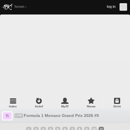
forum
log in
Index
Actief
MyAT
Nieuw
Dicht
Formula 1 Monaco Grand Prix 2026 #5
f1
LIVE
1
2
3
4
5
6
7
8
9
10
11