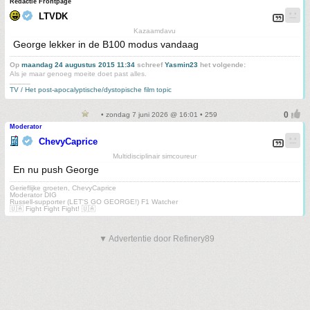
Redactie Frontpage
LTVDK
Kazaamdavu
George lekker in de B100 modus vandaag
Op
maandag 24 augustus 2015 11:34
schreef
Yasmin23
het volgende:
Als je maar genoeg moeite doet past alles.
_____
TV / Het post-apocalyptische/dystopische film topic
• zondag 7 juni 2026 @ 16:01 • 259
Moderator
ChevyCaprice
Multidisciplinair simcoureur
En nu push George
Gerieflijke groeten, ChevyCaprice
Moderator DIG
Russell-supporter (LET'S GO GEORGE!) F1 Watcher
🇺🇦 Fight Fight Fight! 🇺🇦
▼ Advertentie door Refinery89