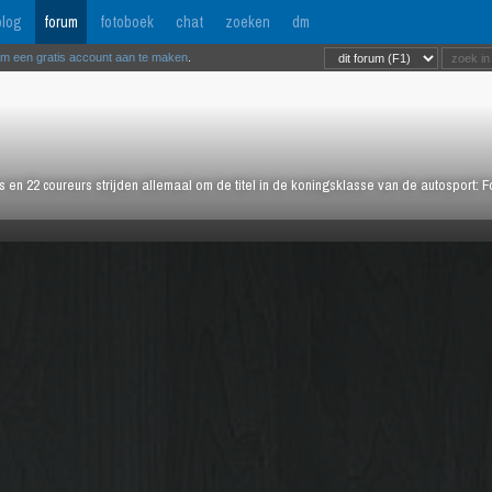
log
forum
fotoboek
chat
zoeken
dm
om een gratis account aan te maken
.
rs en 22 coureurs strijden allemaal om de titel in de koningsklasse van de autosport: