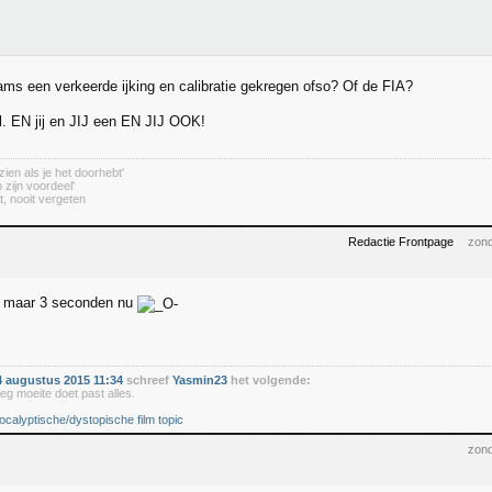
ms een verkeerde ijking en calibratie gekregen ofso? Of de FIA?
el. EN jij en JIJ een EN JIJ OOK!
zien als je het doorhebt'
 zijn voordeel'
t, nooit vergeten
Redactie Frontpage
zond
g maar 3 seconden nu
 augustus 2015 11:34
schreef
Yasmin23
het volgende:
eg moeite doet past alles.
ocalyptische/dystopische film topic
zond