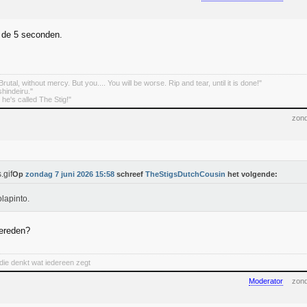
 de 5 seconden.
rutal, without mercy. But you.... You will be worse. Rip and tear, until it is done!"
indeiru."
. he's called The Stig!"
zond
Op
zondag 7 juni 2026 15:58
schreef
TheStigsDutchCousin
het volgende:
lapinto.
gereden?
 die denkt wat iedereen zegt
Moderator
zond