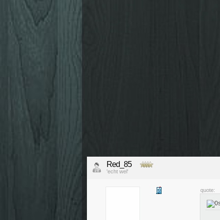
Red_85
'echt wel'
quote: