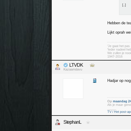
[..]
Hebben de tea
Lijkt oprah w
'Je gaat het pas 
'Ieder nadeel heb
We zullen je nooi
1947-2016
LTVDK
Kazaamdavu
Hadjar op no
Op
maandag 24
Als je maar geno
_____
TV / Het post-ap
StephanL