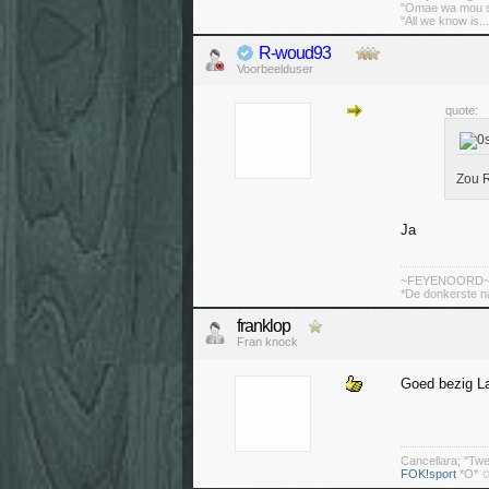
"Omae wa mou sh
"All we know is..
R-woud93
Voorbeelduser
quote:
Zou R
Ja
~FEYENOORD
*De donkerste n
franklop
Fran knock
Goed bezig L
Cancellara; "Tw
FOK!sport
*O* ✩