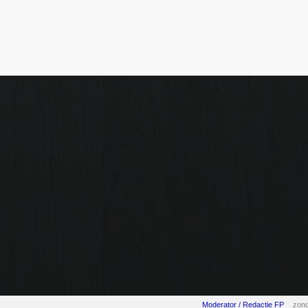
Moderator / Redactie FP
zond