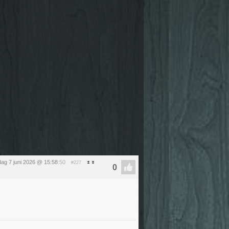
ag 7 juni 2026 @ 15:58
:50
#227