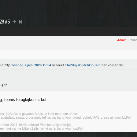
026 #5
Admin
zond
Op
zondag 7 juni 2026 15:54
schreef
TheStigsDutchCousin
het volgende:
hier?
ug, tennis terugkijken is kut.
s: [b]Static is gewoon Static, je leeft met hem of niet.
enda's, trouw, grote muil, lief hartje, bang voor bloed, scheld FA's graag uit voor lul.[/b]
tober 2021 16:46 schreef Elan het volgende:[b]
eer niet van te kijken Zelfs het virus is bang voor jou.[/b]