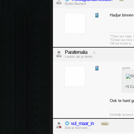
Brabo Bastard
Hadjar binnen
"They are rage. B
"Omae wa mou sh
"All we know is..
Parafernalia
Leuker als je denkt
quote:
+5 Co
Ook te hard 
Eindelijk iemand
vul_maar_in
Doe je toch wel...