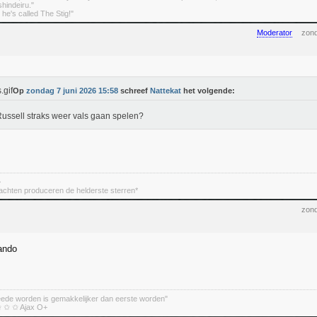
indeiru."
. he's called The Stig!"
Moderator
zond
Op
zondag 7 juni 2026 15:58
schreef
Nattekat
het volgende:
ussell straks weer vals gaan spelen?
~
achten produceren de helderste sterren*
zond
ando
eede worden is gemakkelijker dan eerste worden"
 ✩ ✩ Ajax O+