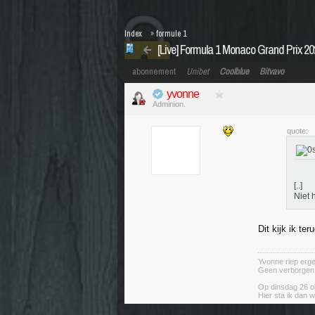
Index
»
formule 1
[Live] Formula 1 Monaco Grand Prix 2
abonnement
Unibet
Coolblue
Bitvavo
yvonne
Adminion.
quote:
[..]
Niet 
Dit kijk ik ter
Yvonne riep ergen
Geen verborgen ag
Op dinsdag 26 ok
Hier sta ik dan w