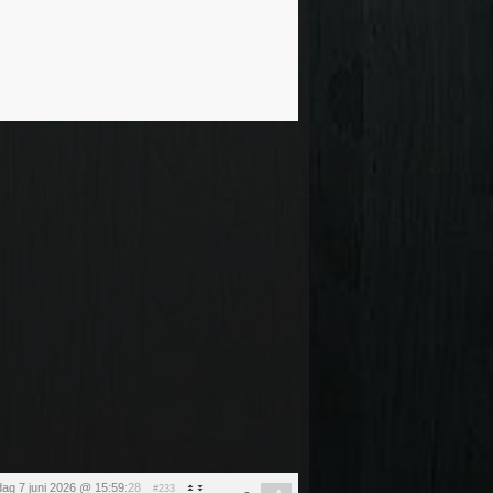
ag 7 juni 2026 @ 15:59
:28
#233