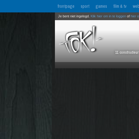
frontpage
sport
games
film & tv
web
Je bent niet ingelogd.
Klik hier om in te loggen
of
hier 
11 constructeu