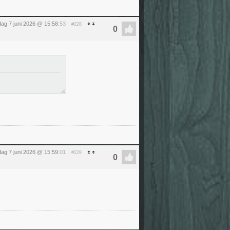
ag 7 juni 2026 @ 15:58
:53
#228
ag 7 juni 2026 @ 15:59
:01
#229