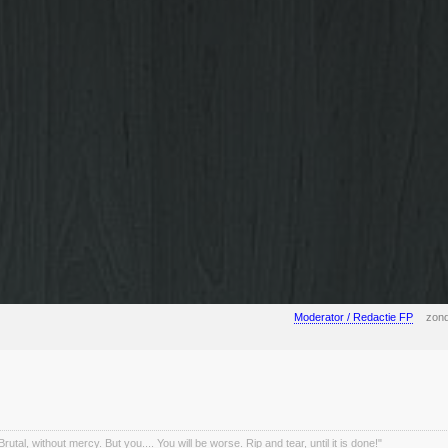
Moderator / Redactie FP
zond
rutal, without mercy. But you.... You will be worse. Rip and tear, until it is done!"