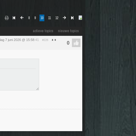
8
9
10
11
12
actieve topics
nieuwe topics
ag 7 juni 2026 @ 15:58
:41
#226