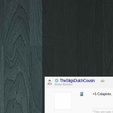
TheStigsDutchCousin
Brabo Bastard
+5 Colapinto.
"They are rage. B