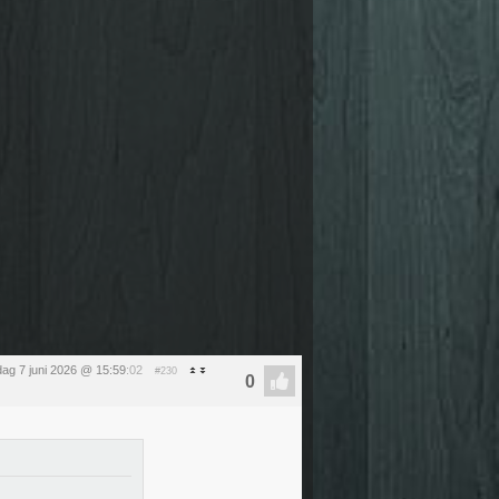
ag 7 juni 2026 @ 15:59
:02
#230