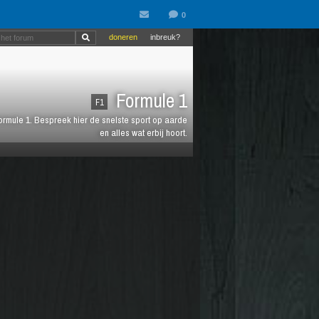
doneren
inbreuk?
Formule 1
F1
 Formule 1. Bespreek hier de snelste sport op aarde
en alles wat erbij hoort.