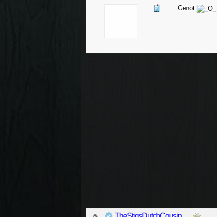
Genot
TheStigsDutchCousin