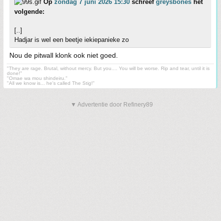
Op
zondag 7 juni 2026 15:30
schreef
greysbones
het
volgende:
[..]
Hadjar is wel een beetje iekiepanieke zo
Nou de pitwall klonk ook niet goed.
"They are rage. Brutal, without mercy. But you.... You will be worse. Rip and tear, until it is
done!"
"Omae wa mou shindeiru."
"All we know is... he's called The Stig!"
▼ Advertentie door Refinery89