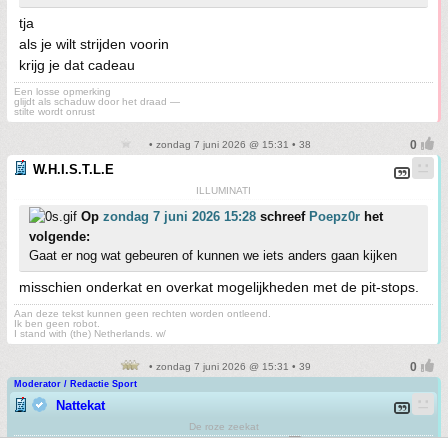
tja
als je wilt strijden voorin
krijg je dat cadeau
Een losse opmerking
glijdt als schaduw door het draad —
stilte wordt onrust
• zondag 7 juni 2026 @ 15:31 • 38
W.H.I.S.T.L.E
ILLUMINATI
Op
zondag 7 juni 2026 15:28
schreef
Poepz0r
het
volgende:
Gaat er nog wat gebeuren of kunnen we iets anders gaan kijken
misschien onderkat en overkat mogelijkheden met de pit-stops.
Aan deze tekst kunnen geen rechten worden ontleend.
Ik ben geen robot.
I stand with (the) Netherlands. w/
• zondag 7 juni 2026 @ 15:31 • 39
Moderator / Redactie Sport
Nattekat
De roze zeekat