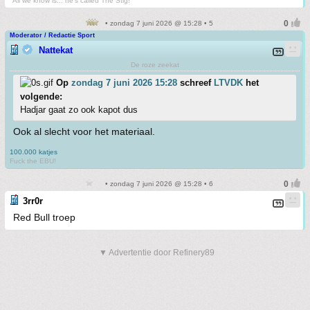
"All we know is... he's called The Stig!"
• zondag 7 juni 2026 @ 15:28 • 5
Moderator / Redactie Sport
Nattekat
De roze zeekat
Op
zondag 7 juni 2026 15:28
schreef
LTVDK
het
volgende:
Hadjar gaat zo ook kapot dus
Ook al slecht voor het materiaal.
100.000 katjes
Fuck the EBU!
• zondag 7 juni 2026 @ 15:28 • 6
3rr0r
Red Bull troep
▼ Advertentie door Refinery89