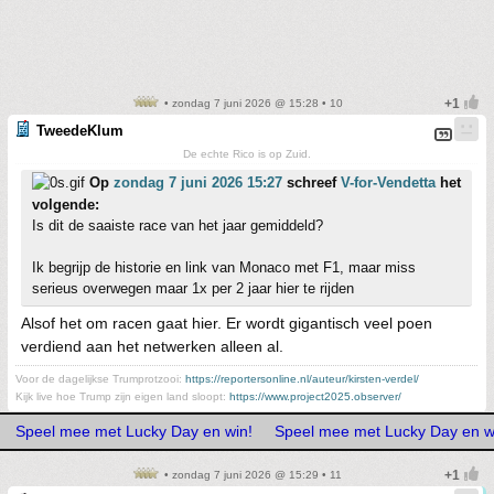
• zondag 7 juni 2026 @ 15:28 • 10
TweedeKlum
De echte Rico is op Zuid.
Op
zondag 7 juni 2026 15:27
schreef
V-for-Vendetta
het
volgende:
Is dit de saaiste race van het jaar gemiddeld?
Ik begrijp de historie en link van Monaco met F1, maar miss
serieus overwegen maar 1x per 2 jaar hier te rijden
Alsof het om racen gaat hier. Er wordt gigantisch veel poen
verdiend aan het netwerken alleen al.
Voor de dagelijkse Trumprotzooi:
https://reportersonline.nl/auteur/kirsten-verdel/
Kijk live hoe Trump zijn eigen land sloopt:
https://www.project2025.observer/
Speel mee met Lucky Day en win!
Speel mee met Lucky Day en w
• zondag 7 juni 2026 @ 15:29 • 11