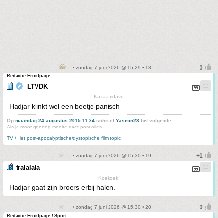
• zondag 7 juni 2026 @ 15:29 • 18
Redactie Frontpage
LTVDK
Kazaamdavu
Hadjar klinkt wel een beetje panisch
Op
maandag 24 augustus 2015 11:34
schreef
Yasmin23
het volgende:
Als je maar genoeg moeite doet past alles.
_____
TV / Het post-apocalyptische/dystopische film topic
• zondag 7 juni 2026 @ 15:30 • 19
tralalala
Koekoek!
Hadjar gaat zijn broers erbij halen.
• zondag 7 juni 2026 @ 15:30 • 20
Redactie Frontpage / Sport