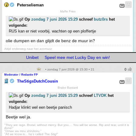
Peterselieman
Maffe Fries
Op
zondag 7 juni 2026 15:29
schreef
butz0rs
het
volgende:
RUS kan er niet voorbij. wachten op een ploffertje
olie dumpen en dan glijdt de benz de muur in?
Altijd onderweg naar het avontuur
Unibet
Speel mee met Lucky Day en win!
• zondag 7 juni 2026 @ 15:30 • 21
Moderator / Redactie FP
TheStigsDutchCousin
Brabo Bastard
Op
zondag 7 juni 2026 15:29
schreef
LTVDK
het
volgende:
Hadjar klinkt wel een beetje panisch
Beetje wel ja.
"They are rage. Brutal, without mercy. But you.... You will be worse. Rip and tear, until it is
done!"
"Omae wa mou shindeiru."
"All we know is... he's called The Stig!"