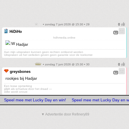
• zondag 7 juni 2026 @ 15:30 • 29
HiDiHo
hdhmedia.online
Hadjar
Aan mijn uitspraken kunnen geen rechten ontleend worden
Uitspraken uit het verleden geven geen garantie voor de toekomst
• zondag 7 juni 2026 @ 15:30 • 30
greysbones
rookjes bij Hadjar
Een losse opmerking
glijdt als schaduw door het draad —
stilte wordt onrust
Speel mee met Lucky Day en win!
Speel mee met Lucky Day en w
▼ Advertentie door Refinery89