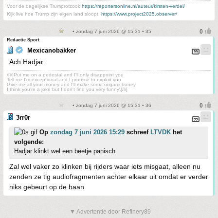
Voor de dagelijkse Trumprotzooi:
https://reportersonline.nl/auteur/kirsten-verdel/
Kijk live hoe Trump zijn eigen land sloopt:
https://www.project2025.observer/
• zondag 7 juni 2026 @ 15:31 • 35
Redactie Sport
Mexicanobakker
Ach Hadjar.
\[i\]Put me on a pedestal and I'll only disappoint you
Tell me I'm exceptional and I promise to exploit you
Give me all your money and I'll make some origami honey
I think you're a joke but I don't find you very funny\[/i\]
• zondag 7 juni 2026 @ 15:31 • 36
3rr0r
Op
zondag 7 juni 2026 15:29
schreef
LTVDK
het
volgende:
Hadjar klinkt wel een beetje panisch
Zal wel vaker zo klinken bij rijders waar iets misgaat, alleen nu
zenden ze tig audiofragmenten achter elkaar uit omdat er verder
niks gebeurt op de baan
▼ Advertentie door Refinery89