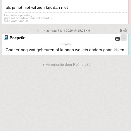
als je het niet wil zien kijk dan niet
Een losse opmerking
glijdt als schaduw door het draad —
stilte wordt onrust
• zondag 7 juni 2026 @ 15:28 • 9
Poepz0r
Poepz0r
Gaat er nog wat gebeuren of kunnen we iets anders gaan kijken
▼ Advertentie door Refinery89