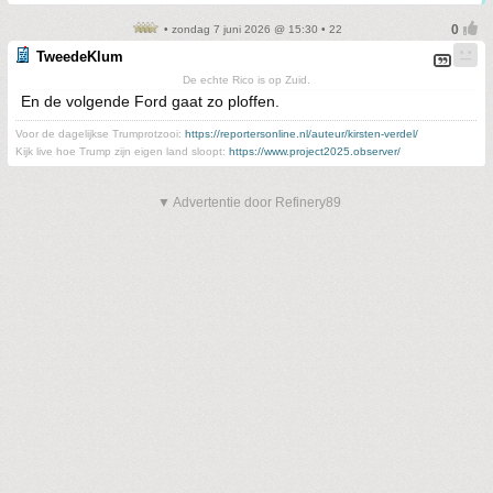
• zondag 7 juni 2026 @ 15:30 • 22
TweedeKlum
De echte Rico is op Zuid.
En de volgende Ford gaat zo ploffen.
Voor de dagelijkse Trumprotzooi:
https://reportersonline.nl/auteur/kirsten-verdel/
Kijk live hoe Trump zijn eigen land sloopt:
https://www.project2025.observer/
▼ Advertentie door Refinery89