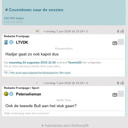
#
Countdown naar de sessies
100.000 katjes
Fuck the EBU!
• zondag 7 juni 2026 @ 15:28 • 2
Redactie Frontpage
LTVDK
Kazaamdavu
Hadjar gaat zo ook kapot dus
Op
maandag 24 augustus 2015 11:34
schreef
Yasmin23
het volgende:
Als je maar genoeg moeite doet past alles.
_____
TV / Het post-apocalyptische/dystopische film topic
• zondag 7 juni 2026 @ 15:28 • 3
Redactie Frontpage / Sport
Peterselieman
Maffe Fries
Ook de tweede Bull aan het stuk gaan?
Altijd onderweg naar het avontuur
▼ Advertentie door Refinery89