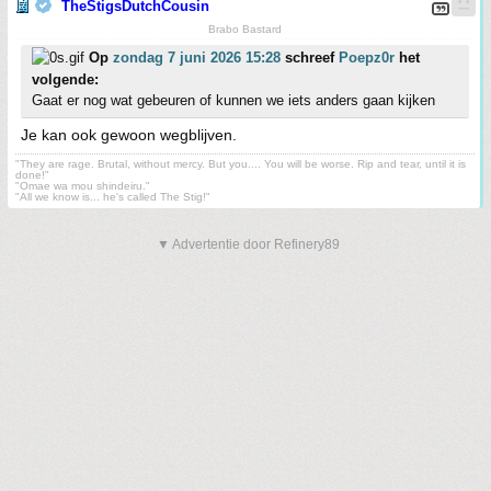
TheStigsDutchCousin
Brabo Bastard
Op
zondag 7 juni 2026 15:28
schreef
Poepz0r
het
volgende:
Gaat er nog wat gebeuren of kunnen we iets anders gaan kijken
Je kan ook gewoon wegblijven.
"They are rage. Brutal, without mercy. But you.... You will be worse. Rip and tear, until it is
done!"
"Omae wa mou shindeiru."
"All we know is... he's called The Stig!"
▼ Advertentie door Refinery89