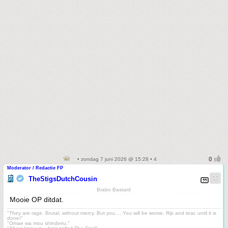
• zondag 7 juni 2026 @ 15:28 • 4
Moderator / Redactie FP
TheStigsDutchCousin
Brabo Bastard
Mooie OP ditdat.
"They are rage. Brutal, without mercy. But you.... You will be worse. Rip and tear, until it is
done!"
"Omae wa mou shindeiru."