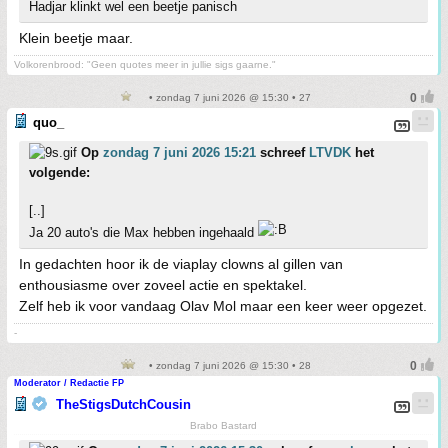
Hadjar klinkt wel een beetje panisch
Klein beetje maar.
Volkorenbrood: "Geen quotes meer in jullie sigs gaarne."
• zondag 7 juni 2026 @ 15:30 • 27
quo_
Op
zondag 7 juni 2026 15:21
schreef
LTVDK
het
volgende:
[..]
Ja 20 auto's die Max hebben ingehaald
In gedachten hoor ik de viaplay clowns al gillen van
enthousiasme over zoveel actie en spektakel.
Zelf heb ik voor vandaag Olav Mol maar een keer weer opgezet.
-
• zondag 7 juni 2026 @ 15:30 • 28
Moderator / Redactie FP
TheStigsDutchCousin
Brabo Bastard