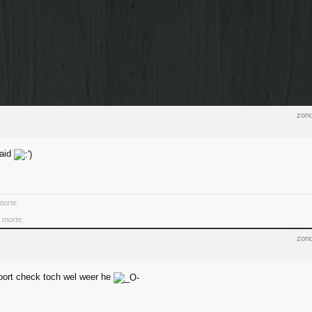
zond
aid
 porte
a morte.
zond
oort check toch wel weer he