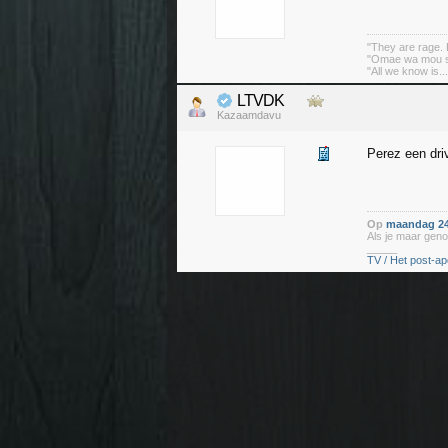
"They are rage. B
"Omae wa mou sh
"All we know is..
LTVDK
Kazaamdavu
Perez een dri
Op
maandag 24
Als je maar geno
_____
TV / Het post-ap