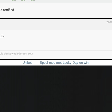
s terrified
zond
 die denkt wat iedereen zegt
Unibet
Speel mee met Lucky Day en win!