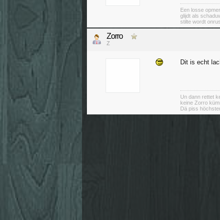
Een losse opmer
glijdt als schad
stilte wordt onru
Zorro
Z
Dit is echt l
Un dann rettet ke
keine Zorro küm
Dä piss höchsten