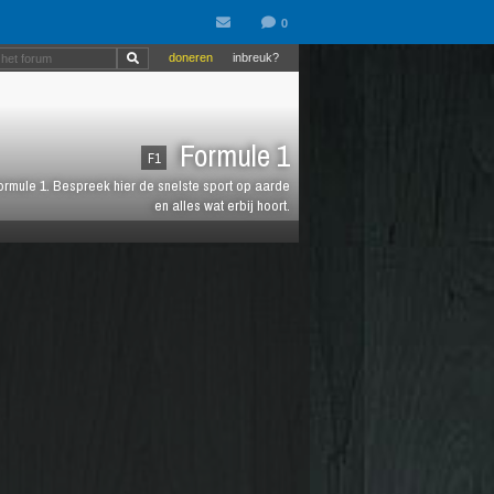
doneren
inbreuk?
Formule 1
F1
 Formule 1. Bespreek hier de snelste sport op aarde
en alles wat erbij hoort.