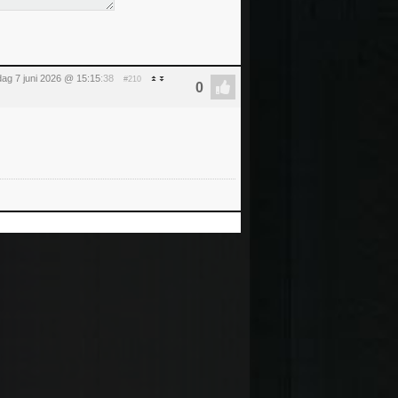
ag 7 juni 2026 @ 15:15
:38
#210