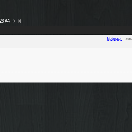
026 #4
Moderator
zond
-