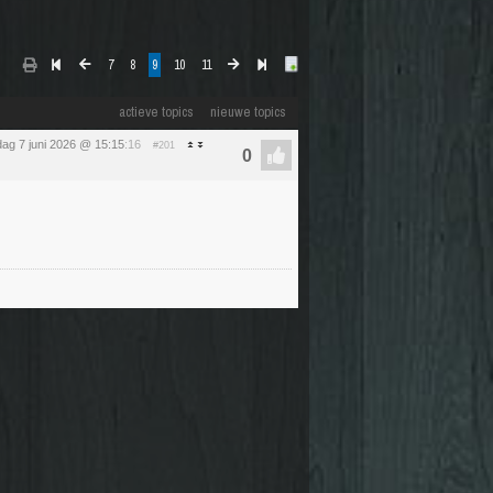
7
8
9
10
11
actieve topics
nieuwe topics
ag 7 juni 2026 @ 15:15
:16
#201