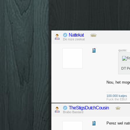
Nattekat
De roze zeekat
quote:
DT P
Nou, het moge
100.000 katjes
Fuck the EBU!
TheStigsDutchCousin
Brabo Bastard
Perez wel natu