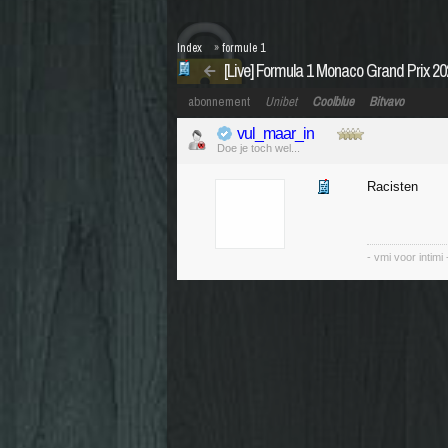
Index
»
formule 1
[Live] Formula 1 Monaco Grand Prix 2
abonnement
Unibet
Coolblue
Bitvavo
vul_maar_in
Doe je toch wel...
Racisten
- vmi voor intimi 