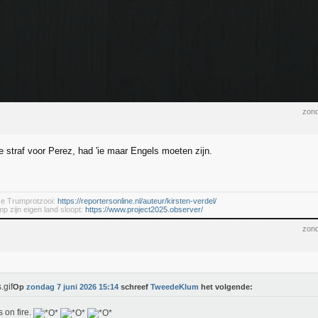
zond
e straf voor Perez, had 'ie maar Engels moeten zijn.
se Trumprotzooi:
https://reportersonline.nl/auteur/kirsten-verdel/
mp zijn eigen land sloopt:
https://www.project2025.observer/
zond
Op
zondag 7 juni 2026 15:14
schreef
TweedeKlum
het volgende:
s on fire.