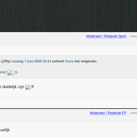
Moderator / Redactie Sport
zond
Op
zondag 7 juni 2026 15:14
schreef
Zorro
het volgende:
erez
 duidelijk zijn
Moderator / Redactie FP
zond
urlijk.