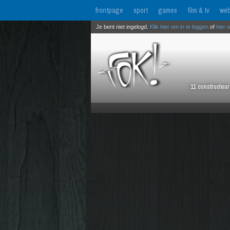
frontpage
sport
games
film & tv
web
Je bent niet ingelogd.
Klik hier om in te loggen
of
hier 
11 constructeu