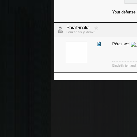
Your defense i
Parafernalia
Leuker als je denkt
Pérez wel
Eindelijk iemand