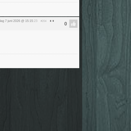
ag 7 juni 2026 @ 15:15
:23
#204