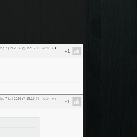
ag 7 juni 2026 @ 15:15
:30
#208
ag 7 juni 2026 @ 15:15
:33
#209