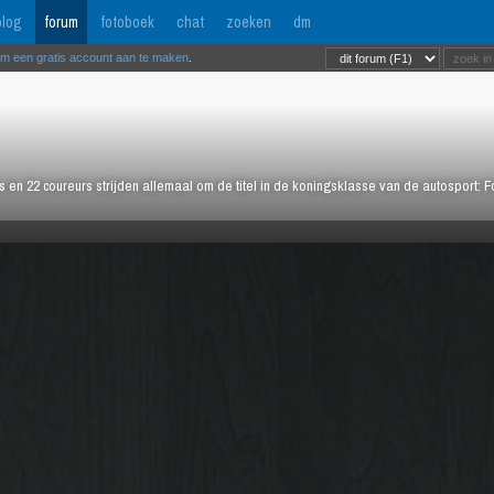
log
forum
fotoboek
chat
zoeken
dm
om een gratis account aan te maken
.
rs en 22 coureurs strijden allemaal om de titel in de koningsklasse van de autosport: