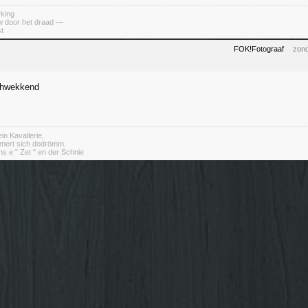
king
uw door het draad —
st
FOK!Fotograaf
zond
achwekkend
in Kavallerie,
mert sich dodrömm.
s e " Zet " en der Schnie