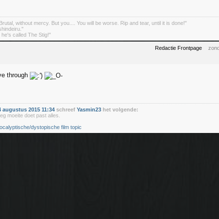
rutal, without mercy. But you.... You will be worse. Rip and tear, until it is done!"
indeiru."
. he's called The Stig!"
Redactie Frontpage
zond
ve through
 augustus 2015 11:34
schreef
Yasmin23
het volgende:
eg moeite doet past alles.
ocalyptische/dystopische film topic