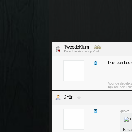
TweedeKlum
De echte Rico is op Zuid.
Da's een best
Voor de dagelijk
Kijk live hoe Tru
3rr0r
quote:
Botta