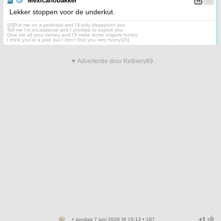
Mexicanobakker
Lekker stoppen voor de underkut.
\[i\]Put me on a pedestal and I'll only disappoint you
Tell me I'm exceptional and I promise to exploit you
Give me all your money and I'll make some origami honey
I think you're a joke but I don't find you very funny\[/i\]
▼ Advertentie door Refinery89
• zondag 7 juni 2026 @ 15:13 • 187