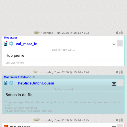
• zondag 7 juni 2026 @ 15:14 • 193
Moderator
vul_maar_in
Doe je toch wel...
Hup pierre
- vmi voor intimi -
• zondag 7 juni 2026 @ 15:14 • 194
Moderator / Redactie FP
TheStigsDutchCousin
Brabo Bastard
Bottas in de fik.
"They are rage. Brutal, without mercy. But you.... You will be worse. Rip and tear, until it is
done!"
"Omae wa mou shindeiru."
"All we know is... he's called The Stig!"
• zondag 7 juni 2026 @ 15:14 • 195