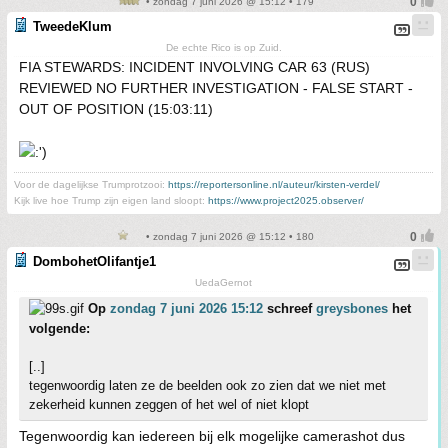
• zondag 7 juni 2026 @ 15:12 • 179
TweedeKlum
De echte Rico is op Zuid.
FIA STEWARDS: INCIDENT INVOLVING CAR 63 (RUS)
REVIEWED NO FURTHER INVESTIGATION - FALSE START -
OUT OF POSITION (15:03:11)
Voor de dagelijkse Trumprotzooi:
https://reportersonline.nl/auteur/kirsten-verdel/
Kijk live hoe Trump zijn eigen land sloopt:
https://www.project2025.observer/
• zondag 7 juni 2026 @ 15:12 • 180
DombohetOlifantje1
UedaGernot
Op
zondag 7 juni 2026 15:12
schreef
greysbones
het
volgende:
[..]
tegenwoordig laten ze de beelden ook zo zien dat we niet met
zekerheid kunnen zeggen of het wel of niet klopt
Tegenwoordig kan iedereen bij elk mogelijke camerashot dus