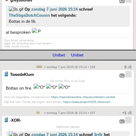
greysbones
Op
zondag 7 juni 2026 15:14
schreef
TheStigsDutchCousin
het volgende:
Bottas in de fik.
al besproken
Een losse opmerking
glijdt als schaduw door het draad —
stilte wordt onrust
Unibet
Unibet
• zondag 7 juni 2026 @ 15:14 • 196
TweedeKlum
De echte Rico is op Zuid.
Bottas on fire.
Voor de dagelijkse Trumprotzooi:
https://reportersonline.nl/auteur/kirsten-verdel/
Kijk live hoe Trump zijn eigen land sloopt:
https://www.project2025.observer/
• zondag 7 juni 2026 @ 15:14 • 197
-XOR-
highbrow marxist
Op
zondag 7 juni 2026 15:14
schreef
3rr0r
het