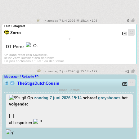
• zondag 7 juni 2026 @ 15:14 • 198
FOK!Fotograaf
Zorro
Z
DT Perez
Un dann rettet kein Kavallerie,
keine Zorro kümmert sich dodrömm.
Dä piss höchstens e " Zet " en der Schnie
• zondag 7 juni 2026 @ 15:14 • 199
Moderator / Redactie FP
TheStigsDutchCousin
Brabo Bastard
Op
zondag 7 juni 2026 15:14
schreef
greysbones
het
volgende:
[..]
al besproken