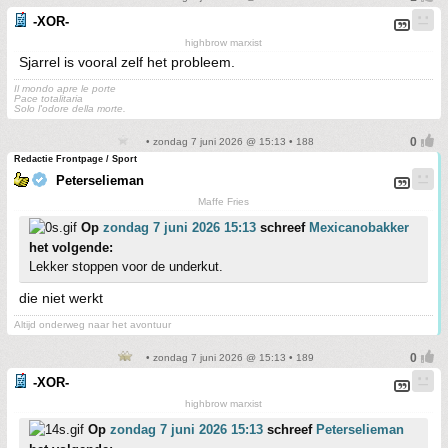
-XOR-
highbrow marxist
Sjarrel is vooral zelf het probleem.
Il mondo apre le porte
Pace totalitaria
Solo l'odore della morte.
• zondag 7 juni 2026 @ 15:13 • 188
Redactie Frontpage / Sport
Peterselieman
Maffe Fries
Op
zondag 7 juni 2026 15:13
schreef
Mexicanobakker
het volgende:
Lekker stoppen voor de underkut.
die niet werkt
Altijd onderweg naar het avontuur
• zondag 7 juni 2026 @ 15:13 • 189
-XOR-
highbrow marxist
Op
zondag 7 juni 2026 15:13
schreef
Peterselieman