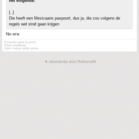
het volgende:
[..]
Die heeft een Mexicaans paspoort, dus ja, die zou volgens de
regels wel straf gaan krijgen
No era
Il mondo apre le porte
Pace totalitaria
Solo l'odore della morte.
▼ Advertentie door Refinery89