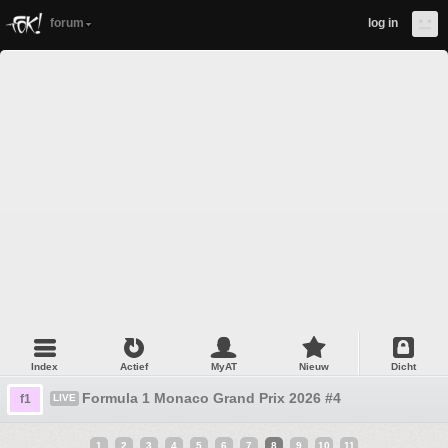
forum
log in
Index
Actief
MyAT
Nieuw
Dicht
Formula 1 Monaco Grand Prix 2026 #4
f1
LIVE
1
2
3
4
5
6
7
8
9
10
11