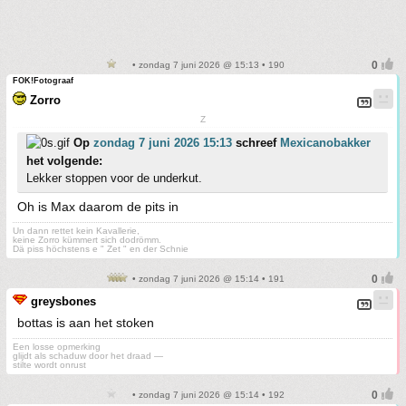
• zondag 7 juni 2026 @ 15:13 • 190
FOK!Fotograaf
Zorro
Z
Op
zondag 7 juni 2026 15:13
schreef
Mexicanobakker
het volgende:
Lekker stoppen voor de underkut.
Oh is Max daarom de pits in
Un dann rettet kein Kavallerie,
keine Zorro kümmert sich dodrömm.
Dä piss höchstens e " Zet " en der Schnie
• zondag 7 juni 2026 @ 15:14 • 191
greysbones
bottas is aan het stoken
Een losse opmerking
glijdt als schaduw door het draad —
stilte wordt onrust
• zondag 7 juni 2026 @ 15:14 • 192