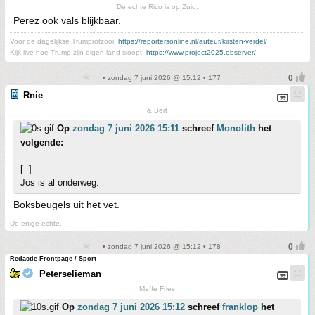
De echte Rico is op Zuid.
Perez ook vals blijkbaar.
Voor de dagelijkse Trumprotzooi:
https://reportersonline.nl/auteur/kirsten-verdel/
Kijk live hoe Trump zijn eigen land sloopt:
https://www.project2025.observer/
• zondag 7 juni 2026 @ 15:12 • 177
Rnie
& Bert
Op
zondag 7 juni 2026 15:11
schreef
Monolith
het
volgende:
[..]
Jos is al onderweg.
Boksbeugels uit het vet.
De enige echte.
• zondag 7 juni 2026 @ 15:12 • 178
Redactie Frontpage / Sport
Peterselieman
Maffe Fries
Op
zondag 7 juni 2026 15:12
schreef
franklop
het