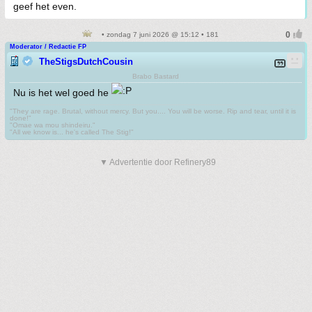
geef het even.
• zondag 7 juni 2026 @ 15:12 • 181
Moderator / Redactie FP
TheStigsDutchCousin
Brabo Bastard
Nu is het wel goed he
"They are rage. Brutal, without mercy. But you.... You will be worse. Rip and tear, until it is
done!"
"Omae wa mou shindeiru."
"All we know is... he's called The Stig!"
▼ Advertentie door Refinery89