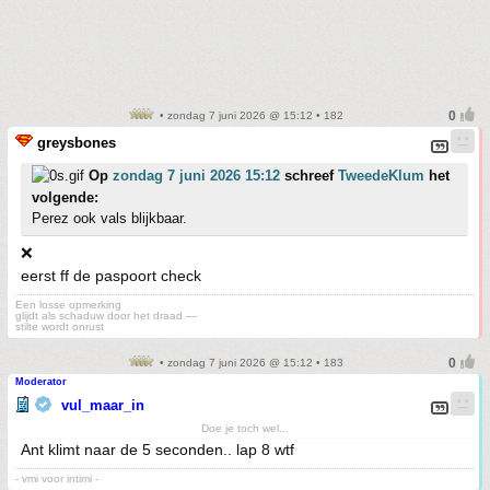
• zondag 7 juni 2026 @ 15:12 • 182
greysbones
Op
zondag 7 juni 2026 15:12
schreef
TweedeKlum
het
volgende:
Perez ook vals blijkbaar.
❌
eerst ff de paspoort check
Een losse opmerking
glijdt als schaduw door het draad —
stilte wordt onrust
• zondag 7 juni 2026 @ 15:12 • 183
Moderator
vul_maar_in
Doe je toch wel...
Ant klimt naar de 5 seconden.. lap 8 wtf
- vmi voor intimi -