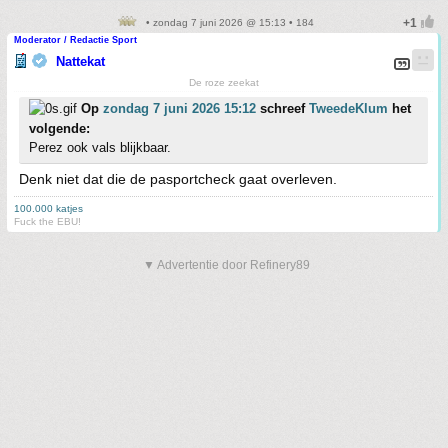
• zondag 7 juni 2026 @ 15:13 • 184
Moderator / Redactie Sport
Nattekat
De roze zeekat
Op
zondag 7 juni 2026 15:12
schreef
TweedeKlum
het
volgende:
Perez ook vals blijkbaar.
Denk niet dat die de pasportcheck gaat overleven.
100.000 katjes
Fuck the EBU!
▼ Advertentie door Refinery89