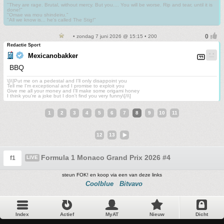
"They are rage. Brutal, without mercy. But you.... You will be worse. Rip and tear, until it is
done!"
"Omae wa mou shindeiru."
"All we know is... he's called The Stig!"
• zondag 7 juni 2026 @ 15:15 • 200
Redactie Sport
Mexicanobakker
BBQ
\[i\]Put me on a pedestal and I'll only disappoint you
Tell me I'm exceptional and I promise to exploit you
Give me all your money and I'll make some origami honey
I think you're a joke but I don't find you very funny\[/i\]
1
2
3
4
5
6
7
8
9
10
11
12
13
Formula 1 Monaco Grand Prix 2026 #4
f1
LIVE
steun FOK! en koop via een van deze links
Coolblue
Bitvavo
Index
Actief
MyAT
Nieuw
Dicht