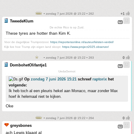
• zondag 7 juni 2026 @ 15:22 • 262
TweedeKlum
De echte Rico is op Zuid.
These tyres are hotter than Kim K.
Voor de dagelijkse Trumprotzooi:
https://reportersonline.nl/auteur/kirsten-verdel/
Kijk live hoe Trump zijn eigen land sloopt:
https://www.project2025.observer/
• zondag 7 juni 2026 @ 15:22 • 263
DombohetOlifantje1
UedaGernot
Op
zondag 7 juni 2026 15:21
schreef
raptorix
het
volgende:
Ik heb toch al een pleuris hekel aan Monaco, maar zonder Max
hoef ik helemaal niet te kijken.
Oke
• zondag 7 juni 2026 @ 15:22 • 264
greysbones
ach Lewis klaagt al