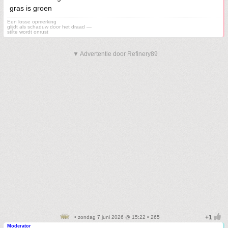
gras is groen
Een losse opmerking
glijdt als schaduw door het draad —
stilte wordt onrust
▼ Advertentie door Refinery89
• zondag 7 juni 2026 @ 15:22 • 265
Moderator