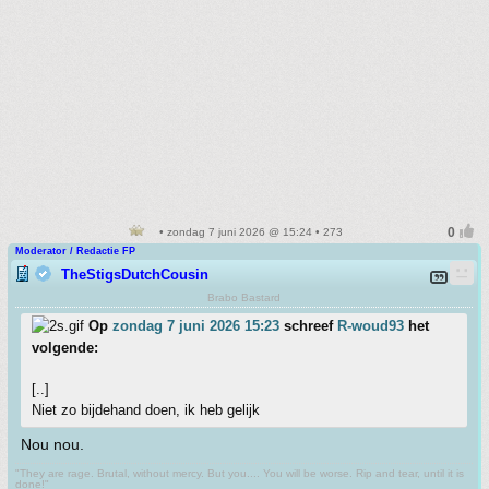
• zondag 7 juni 2026 @ 15:24 • 273
Moderator / Redactie FP
TheStigsDutchCousin
Brabo Bastard
Op
zondag 7 juni 2026 15:23
schreef
R-woud93
het
volgende:
[..]
Niet zo bijdehand doen, ik heb gelijk
Nou nou.
"They are rage. Brutal, without mercy. But you.... You will be worse. Rip and tear, until it is
done!"