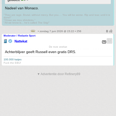
Nadeel van Monaco.
"They are rage. Brutal, without mercy. But you.... You will be worse. Rip and tear, until it is
done!"
"Omae wa mou shindeiru."
"All we know is... he's called The Stig!"
• zondag 7 juni 2026 @ 15:22 • 256
Moderator / Redactie Sport
Nattekat
De roze zeekat
Achterblijver geeft Russell even gratis DRS.
100.000 katjes
Fuck the EBU!
▼ Advertentie door Refinery89