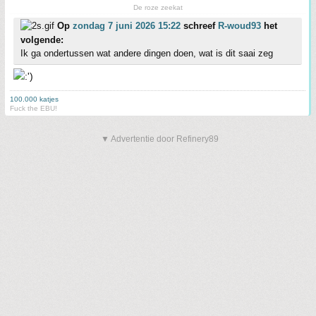
De roze zeekat
Op
zondag 7 juni 2026 15:22
schreef
R-woud93
het
volgende:
Ik ga ondertussen wat andere dingen doen, wat is dit saai zeg
100.000 katjes
Fuck the EBU!
▼ Advertentie door Refinery89