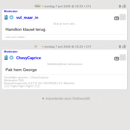
• zondag 7 juni 2026 @ 15:23 • 271
Moderator
vul_maar_in
Doe je toch wel...
Hamilton klauwt terug.
- vmi voor intimi -
• zondag 7 juni 2026 @ 15:23 • 272
Moderator
ChevyCaprice
Multidisciplinair simcoureur
Pak hem George
Gerieflijke groeten, ChevyCaprice
Moderator DIG
Russell-supporter (LET'S GO GEORGE!) F1 Watcher
🇺🇦 Fight Fight Fight! 🇺🇦
▼ Advertentie door Refinery89