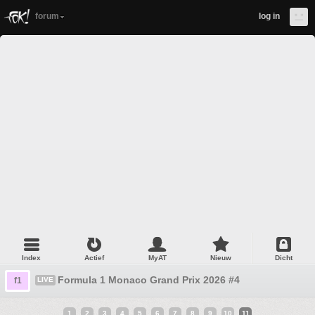
forum
log in
Index
Actief
MyAT
Nieuw
Dicht
Formula 1 Monaco Grand Prix 2026 #4
f1
LIVE
1
2
3
4
5
6
7
8
9
10
11