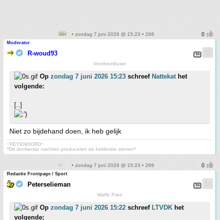
• zondag 7 juni 2026 @ 15:23 • 268
Moderator
R-woud93
Voorbeelduser
Op
zondag 7 juni 2026 15:23
schreef
Nattekat
het
volgende:
[..]
Niet zo bijdehand doen, ik heb gelijk
~FEYENOORD~
*De donkerste nachten produceren de helderste sterren*
• zondag 7 juni 2026 @ 15:23 • 269
Redactie Frontpage / Sport
Peterselieman
Maffe Fries
Op
zondag 7 juni 2026 15:22
schreef
LTVDK
het
volgende: