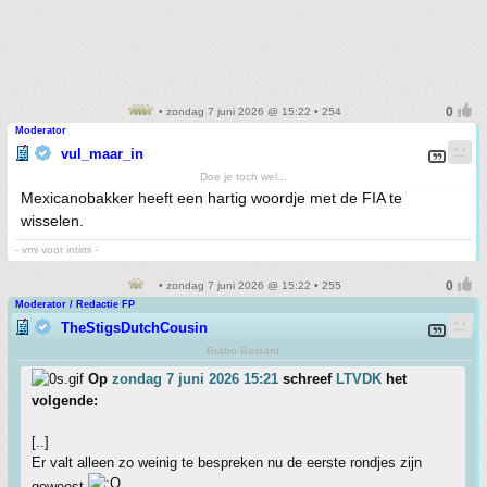
• zondag 7 juni 2026 @ 15:22 • 254
Moderator
vul_maar_in
Doe je toch wel...
Mexicanobakker heeft een hartig woordje met de FIA te
wisselen.
- vmi voor intimi -
• zondag 7 juni 2026 @ 15:22 • 255
Moderator / Redactie FP
TheStigsDutchCousin
Brabo Bastard
Op
zondag 7 juni 2026 15:21
schreef
LTVDK
het
volgende:
[..]
Er valt alleen zo weinig te bespreken nu de eerste rondjes zijn
geweest