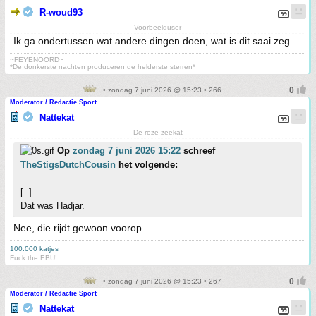
R-woud93
Voorbeelduser
Ik ga ondertussen wat andere dingen doen, wat is dit saai zeg
~FEYENOORD~
*De donkerste nachten produceren de helderste sterren*
• zondag 7 juni 2026 @ 15:23 • 266
Moderator / Redactie Sport
Nattekat
De roze zeekat
Op
zondag 7 juni 2026 15:22
schreef
TheStigsDutchCousin
het volgende:
[..]
Dat was Hadjar.
Nee, die rijdt gewoon voorop.
100.000 katjes
Fuck the EBU!
• zondag 7 juni 2026 @ 15:23 • 267
Moderator / Redactie Sport
Nattekat