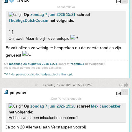
LTVDK
Kazaamdavu
Op
zondag 7 juni 2026 15:21
schreef
TheStigsDutchCousin
het volgende:
[..]
Oh jawel. Maar ik blijf liever ontopic
Er valt alleen zo weinig te bespreken nu de eerste rondjes zijn
geweest
Op
maandag 24 augustus 2015 11:34
schreef
Yasmin23
het volgende:
Als je maar genoeg moeite doet past alles.
_____
TV / Het post-apocalyptische/dystopische film topic
• zondag 7 juni 2026 @ 15:21 • 252
pmponer
One Punch is enough
Op
zondag 7 juni 2026 15:20
schreef
Mexicanobakker
het volgende:
Hebben we al een inhaalactie genoteerd?
Ja zo'n 20 Allemaal aan Verstappen voorbij