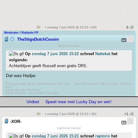
• zondag 7 juni 2026 @ 15:22 • 260
Moderator / Redactie FP
TheStigsDutchCousin
Brabo Bastard
Op
zondag 7 juni 2026 15:22
schreef
Nattekat
het
volgende:
Achterblijver geeft Russell even gratis DRS.
Dat was Hadjar.
"They are rage. Brutal, without mercy. But you.... You will be worse. Rip and tear, until it is
done!"
"Omae wa mou shindeiru."
"All we know is... he's called The Stig!"
Unibet
Speel mee met Lucky Day en win!
• zondag 7 juni 2026 @ 15:22 • 261
-XOR-
highbrow marxist
Op
zondag 7 juni 2026 15:21
schreef
raptorix
het