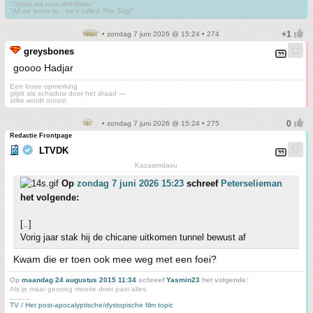
"Omae wa mou shindeiru."
"All we know is... he's called The Stig!"
• zondag 7 juni 2026 @ 15:24 • 274
greysbones
goooo Hadjar
Een losse opmerking
glijdt als schaduw door het draad —
stilte wordt onrust
• zondag 7 juni 2026 @ 15:24 • 275
Redactie Frontpage
LTVDK
Kazaamdavu
Op
zondag 7 juni 2026 15:23
schreef
Peterselieman
het volgende:
[..]
Vorig jaar stak hij de chicane uitkomen tunnel bewust af
Kwam die er toen ook mee weg met een foei?
Op
maandag 24 augustus 2015 11:34
schreef
Yasmin23
het volgende:
Als je maar genoeg moeite doet past alles.
_____
TV / Het post-apocalyptische/dystopische film topic