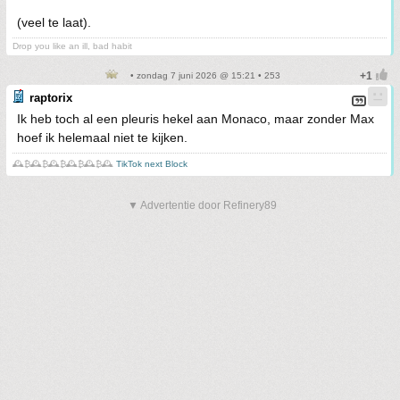
(veel te laat).
Drop you like an ill, bad habit
• zondag 7 juni 2026 @ 15:21 • 253
raptorix
Ik heb toch al een pleuris hekel aan Monaco, maar zonder Max
hoef ik helemaal niet te kijken.
🕰️₿🕰️₿🕰️₿🕰️₿🕰️₿🕰️
TikTok next Block
▼ Advertentie door Refinery89