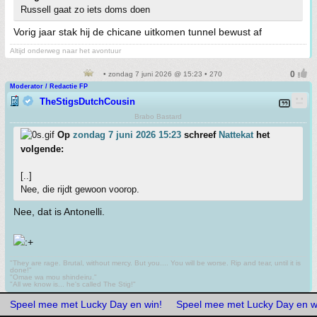
Russell gaat zo iets doms doen
Vorig jaar stak hij de chicane uitkomen tunnel bewust af
Altijd onderweg naar het avontuur
• zondag 7 juni 2026 @ 15:23 • 270
Moderator / Redactie FP
TheStigsDutchCousin
Brabo Bastard
Op
zondag 7 juni 2026 15:23
schreef
Nattekat
het
volgende:
[..]
Nee, die rijdt gewoon voorop.
Nee, dat is Antonelli.
"They are rage. Brutal, without mercy. But you.... You will be worse. Rip and tear, until it is
done!"
"Omae wa mou shindeiru."
"All we know is... he's called The Stig!"
Speel mee met Lucky Day en win!
Speel mee met Lucky Day en w