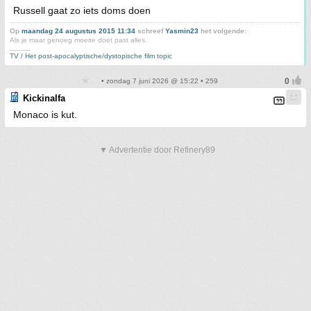
Russell gaat zo iets doms doen
Op
maandag 24 augustus 2015 11:34
schreef
Yasmin23
het volgende:
Als je maar genoeg moeite doet past alles.
_____
TV / Het post-apocalyptische/dystopische film topic
• zondag 7 juni 2026 @ 15:22 • 259
Kickinalfa
Monaco is kut.
▼ Advertentie door Refinery89