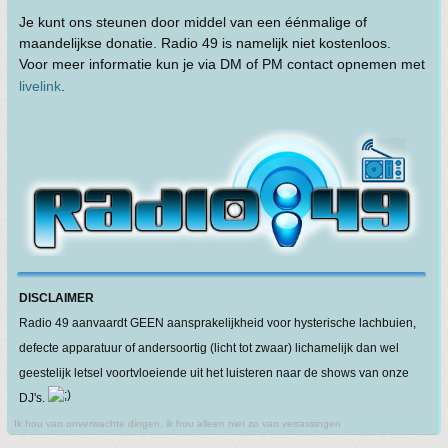
Je kunt ons steunen door middel van een éénmalige of
maandelijkse donatie. Radio 49 is namelijk niet kostenloos.
Voor meer informatie kun je via DM of PM contact opnemen met
livelink
.
DISCLAIMER
Radio 49 aanvaardt GEEN aansprakelijkheid voor hysterische lachbuien,
defecte apparatuur of andersoortig (licht tot zwaar) lichamelijk dan wel
geestelijk letsel voortvloeiende uit het luisteren naar de shows van onze
DJ's.
Ik hou van onverwachte dingen, ik hou alleen niet zo van verrassingen