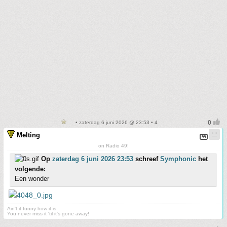
• zaterdag 6 juni 2026 @ 23:53 • 4
Melting
on Radio 49!
Op
zaterdag 6 juni 2026 23:53
schreef
Symphonic
het
volgende:
Een wonder
Ain't it funny how it is
You never miss it 'til it's gone away!