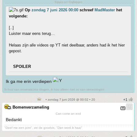
Sijsjes en Drijfsijsjes
Op
zondag 7 juni 2026 00:00
schreef
MadMaster
het
volgende:
[..]
Luister maar eens terug…
Helaas zijn alle videos op YT niet deelbaar, anders had ik het hier
gepost.
SPOILER
Ik ga me erin verdiepen
Ik hou van onverwachte dingen, ik hou alleen niet zo van verrassingen
• zondag 7 juni 2026 @ 00:02 • 20
Bomenverzameling
Can come an end
Bedankt
"Geef me een joint", zei de goudvis, "Dan word ik haai"