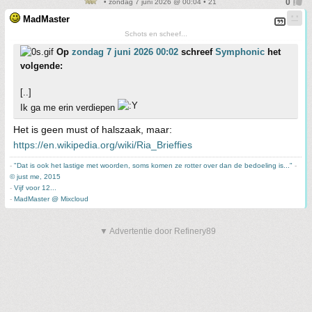
• zondag 7 juni 2026 @ 00:04 • 21
MadMaster
Schots en scheef...
Op
zondag 7 juni 2026 00:02
schreef
Symphonic
het
volgende:
[..]
Ik ga me erin verdiepen
Het is geen must of halszaak, maar:
https://en.wikipedia.org/wiki/Ria_Brieffies
-
"Dat is ook het lastige met woorden, soms komen ze rotter over dan de bedoeling is..."
-
© just me, 2015
-
Vijf voor 12...
-
MadMaster @ Mixcloud
▼ Advertentie door Refinery89