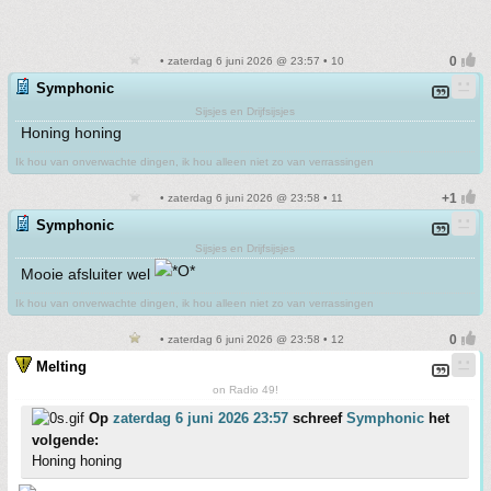
• zaterdag 6 juni 2026 @ 23:57 • 10
Symphonic
Sijsjes en Drijfsijsjes
Honing honing
Ik hou van onverwachte dingen, ik hou alleen niet zo van verrassingen
• zaterdag 6 juni 2026 @ 23:58 • 11
Symphonic
Sijsjes en Drijfsijsjes
Mooie afsluiter wel
Ik hou van onverwachte dingen, ik hou alleen niet zo van verrassingen
• zaterdag 6 juni 2026 @ 23:58 • 12
Melting
on Radio 49!
Op
zaterdag 6 juni 2026 23:57
schreef
Symphonic
het
volgende:
Honing honing