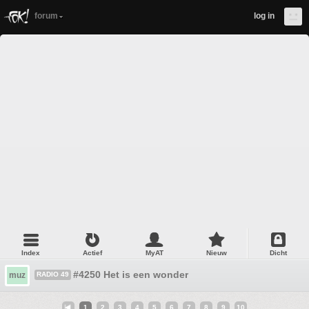
forum
log in
Index
Actief
MyAT
Nieuw
Dicht
#4250 Het is een wonder
muz
RADIO 49
1
2
3
4
5
6
7
8
9
10