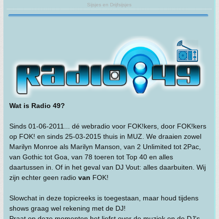
Sijsjes en Drijfsijsjes
Wat is Radio 49?
Sinds 01-06-2011... dé webradio voor FOK!kers, door FOK!kers
op FOK! en sinds 25-03-2015 thuis in MUZ. We draaien zowel
Marilyn Monroe als Marilyn Manson, van 2 Unlimited tot 2Pac,
van Gothic tot Goa, van 78 toeren tot Top 40 en alles
daartussen in. Of in het geval van DJ Vout: alles daarbuiten. Wij
zijn echter geen radio
van
FOK!
Slowchat in deze topicreeks is toegestaan, maar houd tijdens
shows graag wel rekening met de DJ!
Praat op deze momenten het liefst over de muziek en de DJ's