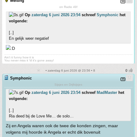
Melting
on Radio 49!
Op
zaterdag 6 juni 2026 23:54
schreef
Symphonic
het
volgende:
[..]
En gelijk weer negatief
Ain't it funny how it is
You never miss it 'til it's gone away!
• zaterdag 6 juni 2026 @ 23:56 • 8
Symphonic
Sijsjes en Drijfsijsjes
Op
zaterdag 6 juni 2026 23:54
schreef
MadMaster
het
volgende:
[..]
Ria deed bij de Love Me… de solo…
Zij en Angela waren ook de twee die konden zingen, maar
volgens mij hoorde ik Angela er echt dik bovenuit