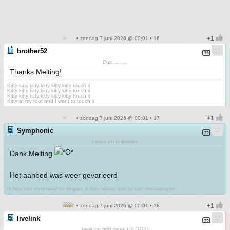
• zondag 7 juni 2026 @ 00:01 • 16
brother52
Dus..........
Thanks Melting!
Kitty kitty kitty kitty kitty kitty touch it
Kitty kitty kitty kitty kitty kitty touch it
Kitty kitty kitty kitty kitty kitty touch it
Kitty at my foot and I want to touch it
• zondag 7 juni 2026 @ 00:01 • 17
Symphonic
Sijsjes en Drijfsijsjes
Dank Melting
Het aanbod was weer gevarieerd
Ik hou van onverwachte dingen, ik hou alleen niet zo van verrassingen
• zondag 7 juni 2026 @ 00:01 • 18
livelink
keek op mijn week ( © DJ11)