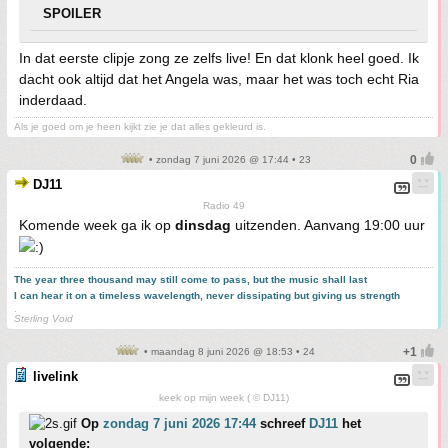
SPOILER
In dat eerste clipje zong ze zelfs live! En dat klonk heel goed. Ik
dacht ook altijd dat het Angela was, maar het was toch echt Ria
inderdaad.
Als je goed om je heen kijkt zie je dat alles gekleurd is.
• zondag 7 juni 2026 @ 17:44 • 23
DJ11
Radio 49
Komende week ga ik op
dinsdag
uitzenden. Aanvang 19:00 uur
The year three thousand may still come to pass, but the music shall last
I can hear it on a timeless wavelength, never dissipating but giving us strength
.
Sterling Void
• maandag 8 juni 2026 @ 18:53 • 24
livelink
keek op mijn week ( © DJ11)
Op
zondag 7 juni 2026 17:44
schreef
DJ11
het
volgende: