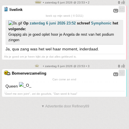
• zaterdag 6 juni 2026 @ 23:53 • 2
livelink
keek op mijn week ( © DJ11)
Op
zaterdag 6 juni 2026 23:52
schreef
Symphonic
het
volgende:
Grappig als je goed oplet hoor je Angela de rest van het podium
zingen
Ja, qua zang was het wel haar moment, inderdaad.
Als je goed om je heen kijkt zie je dat alles gekleurd is.
• zaterdag 6 juni 2026 @ 23:53 • 3
Bomenverzameling
Can come an end
Queen
"Geef me een joint", zei de goudvis, "Dan word ik haai"
▼ Advertentie door Refinery89