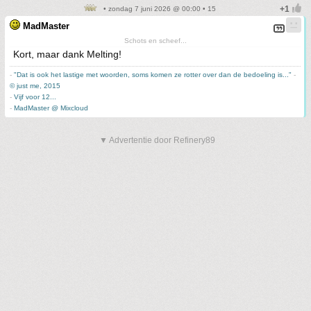
• zondag 7 juni 2026 @ 00:00 • 15
MadMaster
Schots en scheef...
Kort, maar dank Melting!
-
"Dat is ook het lastige met woorden, soms komen ze rotter over dan de bedoeling is..."
-
© just me, 2015
-
Vijf voor 12...
-
MadMaster @ Mixcloud
▼ Advertentie door Refinery89