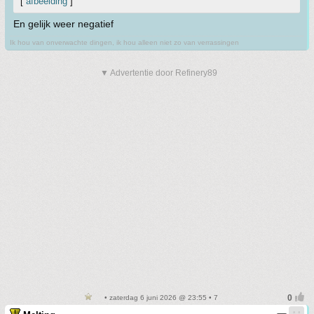
[
afbeelding
]
En gelijk weer negatief
Ik hou van onverwachte dingen, ik hou alleen niet zo van verrassingen
▼ Advertentie door Refinery89
• zaterdag 6 juni 2026 @ 23:55 • 7