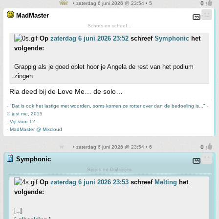
• zaterdag 6 juni 2026 @ 23:54 • 5
MadMaster
Schots en scheef...
Op
zaterdag 6 juni 2026 23:52
schreef
Symphonic
het
volgende:
Grappig als je goed oplet hoor je Angela de rest van het podium
zingen
Ria deed bij de Love Me… de solo…
-
"Dat is ook het lastige met woorden, soms komen ze rotter over dan de bedoeling is..."
-
© just me, 2015
-
Vijf voor 12...
-
MadMaster @ Mixcloud
• zaterdag 6 juni 2026 @ 23:54 • 6
Symphonic
Sijsjes en Drijfsijsjes
Op
zaterdag 6 juni 2026 23:53
schreef
Melting
het
volgende:
[..]