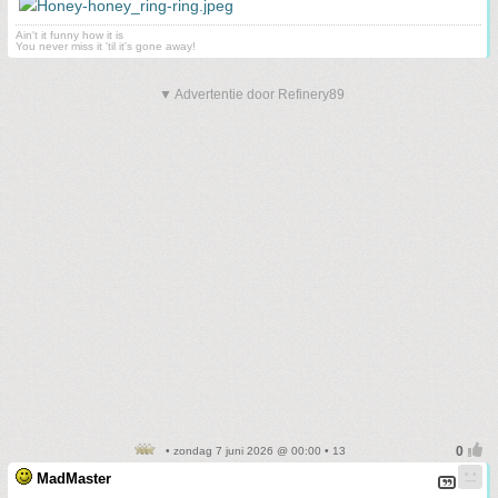
Ain't it funny how it is
You never miss it 'til it's gone away!
▼ Advertentie door Refinery89
• zondag 7 juni 2026 @ 00:00 • 13
MadMaster