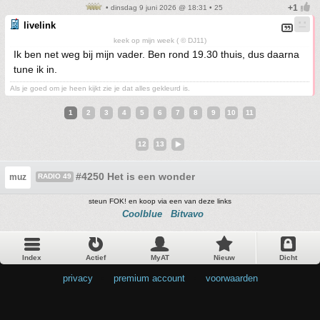
• dinsdag 9 juni 2026 @ 18:31 • 25
livelink
keek op mijn week ( © DJ11)
Ik ben net weg bij mijn vader. Ben rond 19.30 thuis, dus daarna
tune ik in.
Als je goed om je heen kijkt zie je dat alles gekleurd is.
1
2
3
4
5
6
7
8
9
10
11
12
13
#4250 Het is een wonder
muz
RADIO 49
steun FOK! en koop via een van deze links
Coolblue
Bitvavo
Index
Actief
MyAT
Nieuw
Dicht
privacy
•
premium account
•
voorwaarden