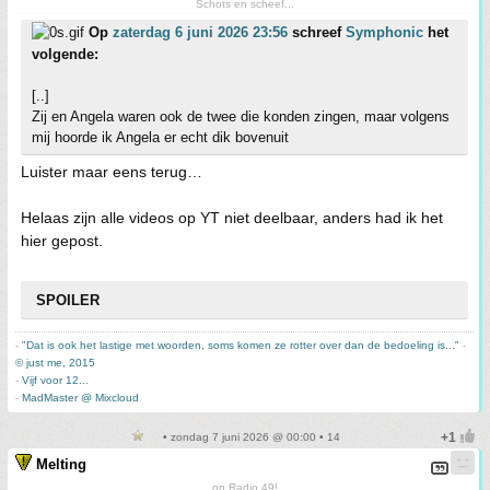
Schots en scheef...
Op
zaterdag 6 juni 2026 23:56
schreef
Symphonic
het
volgende:
[..]
Zij en Angela waren ook de twee die konden zingen, maar volgens
mij hoorde ik Angela er echt dik bovenuit
Luister maar eens terug…
Helaas zijn alle videos op YT niet deelbaar, anders had ik het
hier gepost.
SPOILER
-
"Dat is ook het lastige met woorden, soms komen ze rotter over dan de bedoeling is..."
-
© just me, 2015
-
Vijf voor 12...
-
MadMaster @ Mixcloud
• zondag 7 juni 2026 @ 00:00 • 14
Melting
on Radio 49!