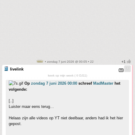
• zondag 7 juni 2026 @ 00:05 • 22
livelink
keek op mijn week ( © DJ11)
Op
zondag 7 juni 2026 00:00
schreef
MadMaster
het
volgende:
[..]
Luister maar eens terug…
Helaas zijn alle videos op YT niet deelbaar, anders had ik het hier
gepost.