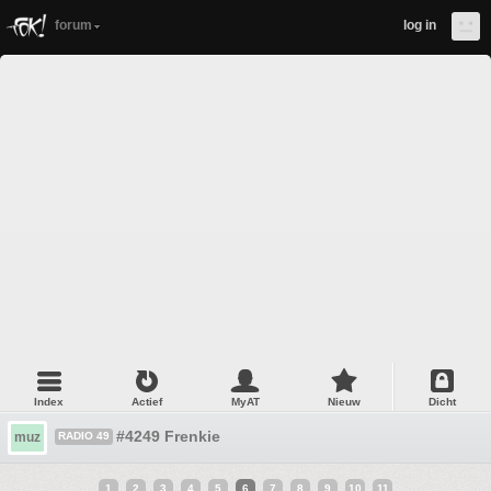
forum
log in
Index
Actief
MyAT
Nieuw
Dicht
#4249 Frenkie
muz
RADIO 49
1
2
3
4
5
6
7
8
9
10
11