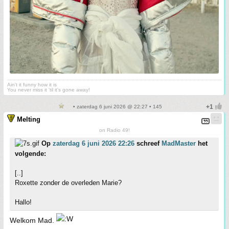
Ain't it funny how it is
You never miss it 'til it's gone away!
• zaterdag 6 juni 2026 @ 22:27 • 145
Melting
on Radio 49!
Op
zaterdag 6 juni 2026 22:26
schreef
MadMaster
het
volgende:
[..]
Roxette zonder de overleden Marie?
Hallo!
Welkom Mad.