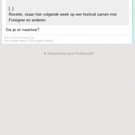
[..]
Roxette, staan hier volgende week op een festival samen met
Foreigner en anderen
Ga je er naartoe?
Ain't it funny how it is
You never miss it 'til it's gone away!
▼ Advertentie door Refinery89