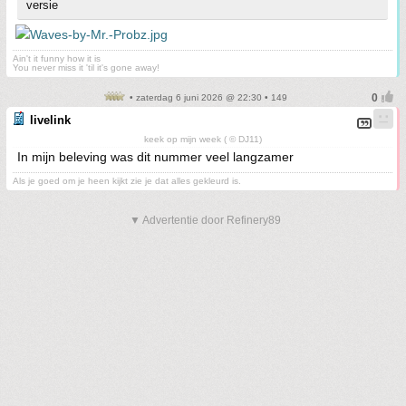
versie
Ain't it funny how it is
You never miss it 'til it's gone away!
• zaterdag 6 juni 2026 @ 22:30 • 149
livelink
keek op mijn week ( © DJ11)
In mijn beleving was dit nummer veel langzamer
Als je goed om je heen kijkt zie je dat alles gekleurd is.
▼ Advertentie door Refinery89