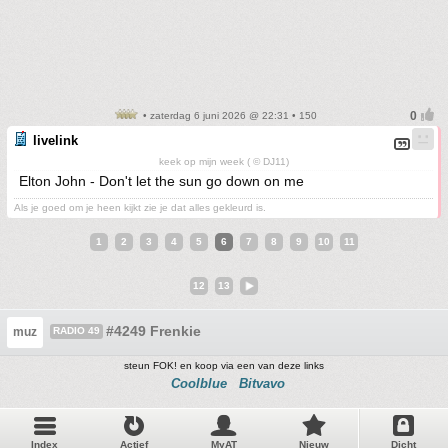
• zaterdag 6 juni 2026 @ 22:31 • 150
livelink
keek op mijn week ( © DJ11)
Elton John - Don't let the sun go down on me
Als je goed om je heen kijkt zie je dat alles gekleurd is.
1
2
3
4
5
6
7
8
9
10
11
12
13
#4249 Frenkie
muz
RADIO 49
steun FOK! en koop via een van deze links
Coolblue
Bitvavo
Index
Actief
MyAT
Nieuw
Dicht