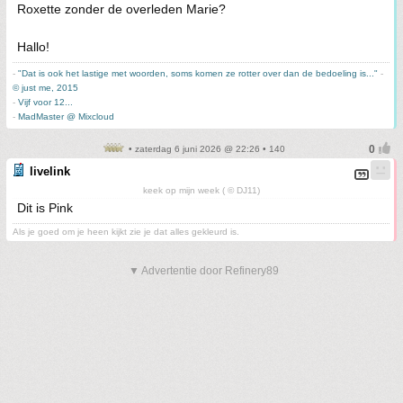
Roxette zonder de overleden Marie?
Hallo!
-
"Dat is ook het lastige met woorden, soms komen ze rotter over dan de bedoeling is..."
-
© just me, 2015
-
Vijf voor 12...
-
MadMaster @ Mixcloud
• zaterdag 6 juni 2026 @ 22:26 • 140
livelink
keek op mijn week ( © DJ11)
Dit is Pink
Als je goed om je heen kijkt zie je dat alles gekleurd is.
▼ Advertentie door Refinery89