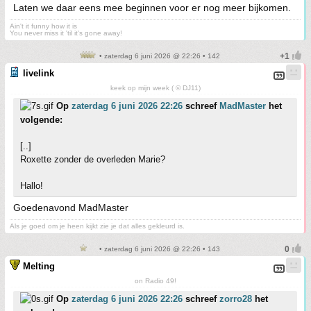
Laten we daar eens mee beginnen voor er nog meer bijkomen.
Ain't it funny how it is
You never miss it 'til it's gone away!
• zaterdag 6 juni 2026 @ 22:26 • 142
livelink
keek op mijn week ( © DJ11)
Op
zaterdag 6 juni 2026 22:26
schreef
MadMaster
het
volgende:
[..]
Roxette zonder de overleden Marie?
Hallo!
Goedenavond MadMaster
Als je goed om je heen kijkt zie je dat alles gekleurd is.
• zaterdag 6 juni 2026 @ 22:26 • 143
Melting
on Radio 49!
Op
zaterdag 6 juni 2026 22:26
schreef
zorro28
het