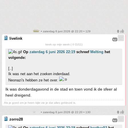
• zaterdag 6 juni 2026 @ 22:20 • 129
livelink
keek op mijn week ( © DJ11)
Op
zaterdag 6 juni 2026 22:19
schreef
Melting
het
volgende:
[..]
Ik was net aan het zoeken inderdaad.
Neonazi's hebben ze het over.
Ik was donderdagavond in de stad en toen vond ik de sfeer al
heel dreigend.
Als je goed om je heen kijkt zie je dat alles gekleurd is.
• zaterdag 6 juni 2026 @ 22:20 • 130
zorro28
Op
zaterdag 6 juni 2026 22:19
schreef
brother52
het