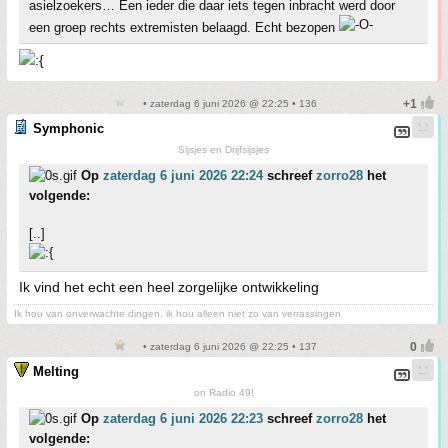
asielzoekers… Een ieder die daar iets tegen inbracht werd door
een groep rechts extremisten belaagd. Echt bezopen
• zaterdag 6 juni 2026 @ 22:25 • 136
Symphonic
Sijsjes en Drijfsijsjes
Op
zaterdag 6 juni 2026 22:24
schreef
zorro28
het
volgende:
[..]
Ik vind het echt een heel zorgelijke ontwikkeling
Ik hou van onverwachte dingen, ik hou alleen niet zo van verrassingen
• zaterdag 6 juni 2026 @ 22:25 • 137
Melting
on Radio 49!
Op
zaterdag 6 juni 2026 22:23
schreef
zorro28
het
volgende: