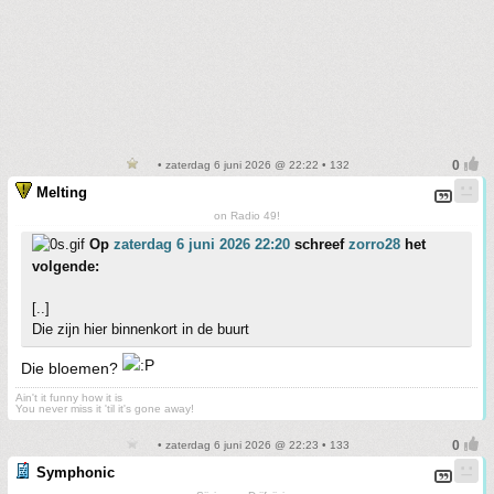
• zaterdag 6 juni 2026 @ 22:22 • 132
Melting
on Radio 49!
Op
zaterdag 6 juni 2026 22:20
schreef
zorro28
het
volgende:
[..]
Die zijn hier binnenkort in de buurt
Die bloemen?
Ain't it funny how it is
You never miss it 'til it's gone away!
• zaterdag 6 juni 2026 @ 22:23 • 133
Symphonic