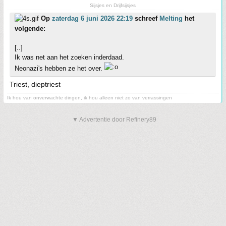
Sijsjes en Drijfsijsjes
Op
zaterdag 6 juni 2026 22:19
schreef
Melting
het
volgende:
[..]
Ik was net aan het zoeken inderdaad.
Neonazi's hebben ze het over.
Triest, dieptriest
Ik hou van onverwachte dingen, ik hou alleen niet zo van verrassingen
▼ Advertentie door Refinery89