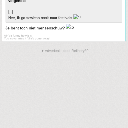
volgende:
[..]
Nee, ik ga sowieso nooit naar festivals
Je bent toch niet mensenschuw?
Ain't it funny how it is
You never miss it 'til it's gone away!
▼ Advertentie door Refinery89