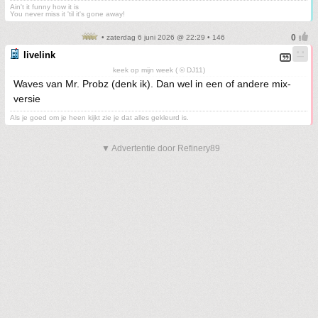
Ain't it funny how it is
You never miss it 'til it's gone away!
• zaterdag 6 juni 2026 @ 22:29 • 146
livelink
keek op mijn week ( © DJ11)
Waves van Mr. Probz (denk ik). Dan wel in een of andere mix-
versie
Als je goed om je heen kijkt zie je dat alles gekleurd is.
▼ Advertentie door Refinery89