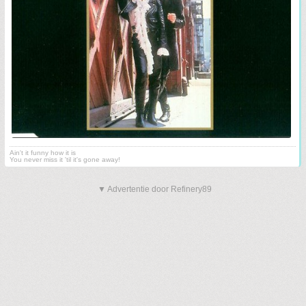
Ain't it funny how it is
You never miss it 'til it's gone away!
▼ Advertentie door Refinery89