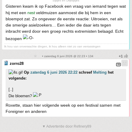
Sijsjes en Drijfsijsjes
Gisteren kwam ik op Facebook een vraag van iemand tegen wat
hij met een
nest
veldmuizen aanmoest die bij hem in een
bloempot zat. Zo ongeveer de eerste reactie: Uitroeien, net als
die smerige asielzoekers… Een ieder die daar iets tegen
inbracht werd door een groep rechts extremisten belaagd. Echt
bezopen
Ik hou van onverwachte dingen, ik hou alleen niet zo van verrassingen
• zaterdag 6 juni 2026 @ 22:23 • 134
zorro28
Op
zaterdag 6 juni 2026 22:22
schreef
Melting
het
volgende:
[..]
Die bloemen?
Roxette, staan hier volgende week op een festival samen met
Foreigner en anderen
▼ Advertentie door Refinery89