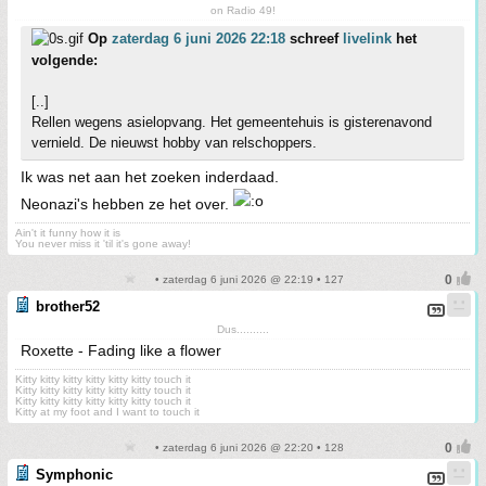
on Radio 49!
Op
zaterdag 6 juni 2026 22:18
schreef
livelink
het
volgende:
[..]
Rellen wegens asielopvang. Het gemeentehuis is gisterenavond
vernield. De nieuwst hobby van relschoppers.
Ik was net aan het zoeken inderdaad.
Neonazi's hebben ze het over.
Ain't it funny how it is
You never miss it 'til it's gone away!
• zaterdag 6 juni 2026 @ 22:19 • 127
brother52
Dus..........
Roxette - Fading like a flower
Kitty kitty kitty kitty kitty kitty touch it
Kitty kitty kitty kitty kitty kitty touch it
Kitty kitty kitty kitty kitty kitty touch it
Kitty at my foot and I want to touch it
• zaterdag 6 juni 2026 @ 22:20 • 128
Symphonic