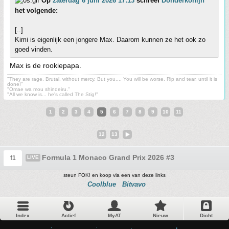
Op
zaterdag 6 juni 2026 17:13
schreef
Donderkonijn
het volgende:
[..]
Kimi is eigenlijk een jongere Max. Daarom kunnen ze het ook zo
goed vinden.
Max is de rookiepapa.
"They are rage. Brutal, without mercy. But you.... You will be worse. Rip and tear, until it is
done!"
"Omae wa mou shindeiru."
"All we know is... he's called The Stig!"
1
2
3
4
5
6
7
8
9
10
11
12
13
Formula 1 Monaco Grand Prix 2026 #3
f1
LIVE
steun FOK! en koop via een van deze links
Coolblue
Bitvavo
Index
Actief
MyAT
Nieuw
Dicht