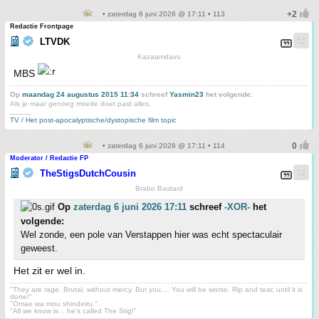
• zaterdag 6 juni 2026 @ 17:11 • 113
Redactie Frontpage
LTVDK
Kazaamdavu
MBS
Op
maandag 24 augustus 2015 11:34
schreef
Yasmin23
het volgende:
Als je maar genoeg moeite doet past alles.
_____
TV / Het post-apocalyptische/dystopische film topic
• zaterdag 6 juni 2026 @ 17:11 • 114
Moderator / Redactie FP
TheStigsDutchCousin
Brabo Bastard
Op
zaterdag 6 juni 2026 17:11
schreef
-XOR-
het
volgende:
Wel zonde, een pole van Verstappen hier was echt spectaculair
geweest.
Het zit er wel in.
"They are rage. Brutal, without mercy. But you.... You will be worse. Rip and tear, until it is
done!"
"Omae wa mou shindeiru."
"All we know is... he's called The Stig!"