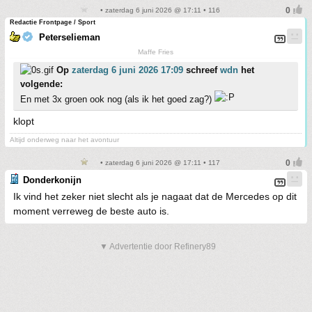
• zaterdag 6 juni 2026 @ 17:11 • 116
Redactie Frontpage / Sport
Peterselieman
Maffe Fries
Op
zaterdag 6 juni 2026 17:09
schreef
wdn
het
volgende:
En met 3x groen ook nog (als ik het goed zag?)
klopt
Altijd onderweg naar het avontuur
• zaterdag 6 juni 2026 @ 17:11 • 117
Donderkonijn
Ik vind het zeker niet slecht als je nagaat dat de Mercedes op dit
moment verreweg de beste auto is.
▼ Advertentie door Refinery89