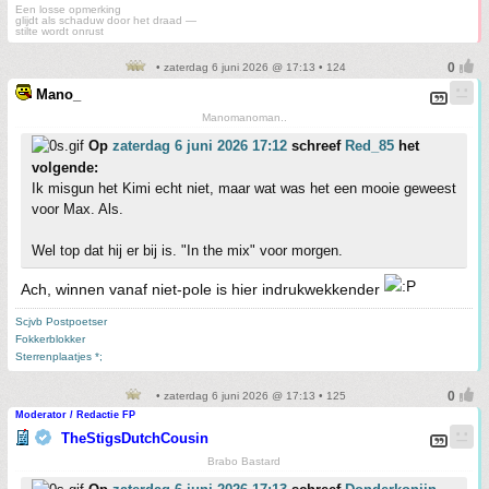
Een losse opmerking
glijdt als schaduw door het draad —
stilte wordt onrust
• zaterdag 6 juni 2026 @ 17:13 • 124
Mano_
Manomanoman..
Op
zaterdag 6 juni 2026 17:12
schreef
Red_85
het
volgende:
Ik misgun het Kimi echt niet, maar wat was het een mooie geweest
voor Max. Als.
Wel top dat hij er bij is. "In the mix" voor morgen.
Ach, winnen vanaf niet-pole is hier indrukwekkender
Scjvb Postpoetser
Fokkerblokker
Sterrenplaatjes *;
• zaterdag 6 juni 2026 @ 17:13 • 125
Moderator / Redactie FP
TheStigsDutchCousin
Brabo Bastard