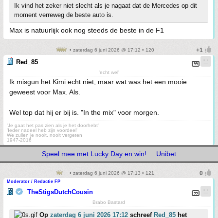
Ik vind het zeker niet slecht als je nagaat dat de Mercedes op dit
moment verreweg de beste auto is.
Max is natuurlijk ook nog steeds de beste in de F1
• zaterdag 6 juni 2026 @ 17:12 • 120
Red_85
'echt wel'
Ik misgun het Kimi echt niet, maar wat was het een mooie
geweest voor Max. Als.
Wel top dat hij er bij is. "In the mix" voor morgen.
'Je gaat het pas zien als je het doorhebt'
'Ieder nadeel heb zijn voordeel'
We zullen je nooit, nooit vergeten
1947-2016
Speel mee met Lucky Day en win!
Unibet
• zaterdag 6 juni 2026 @ 17:13 • 121
Moderator / Redactie FP
TheStigsDutchCousin
Brabo Bastard
Op
zaterdag 6 juni 2026 17:12
schreef
Red_85
het