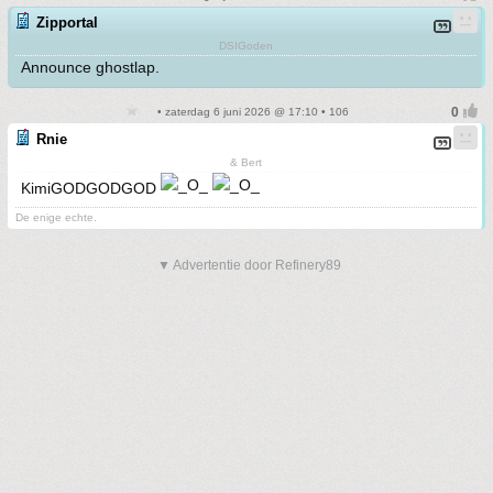
Zipportal
DSIGoden
Announce ghostlap.
• zaterdag 6 juni 2026 @ 17:10 • 106
Rnie
& Bert
KimiGODGODGOD
De enige echte.
▼ Advertentie door Refinery89