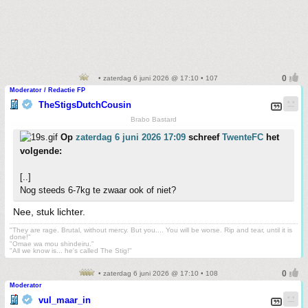
• zaterdag 6 juni 2026 @ 17:10 • 107
Moderator / Redactie FP
TheStigsDutchCousin
Brabo Bastard
Op
zaterdag 6 juni 2026 17:09
schreef
TwenteFC
het
volgende:
[..]
Nog steeds 6-7kg te zwaar ook of niet?
Nee, stuk lichter.
"They are rage. Brutal, without mercy. But you.... You will be worse. Rip and tear, until it is
done!"
"Omae wa mou shindeiru."
"All we know is... he's called The Stig!"
• zaterdag 6 juni 2026 @ 17:10 • 108
Moderator
vul_maar_in