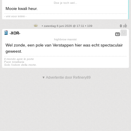
Doe je toch wel...
Mooie kwali heur.
- vmi voor intimi -
• zaterdag 6 juni 2026 @ 17:11 • 109
-XOR-
highbrow marxist
Wel zonde, een pole van Verstappen hier was echt spectaculair
geweest.
Il mondo apre le porte
Pace totalitaria
Solo l'odore della morte.
▼ Advertentie door Refinery89