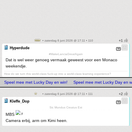
• zaterdag 6 juni 2026 @ 17:11 • 110
Hyperdude
#MakeLanciaGreatAgain
Dat is wel weer genoeg vermaak geweest voor een Monaco
weekendje.
How do we turn this world-class fuck-up into a world-class learning experience?
Speel mee met Lucky Day en win!
Speel mee met Lucky Day en w
• zaterdag 6 juni 2026 @ 17:11 • 111
Kleffe_Dop
Sic Mundus Creatus Est
MBS
Camera erbij, arm om Kimi heen.