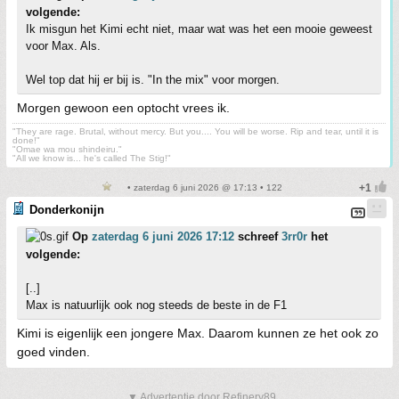
volgende:
Ik misgun het Kimi echt niet, maar wat was het een mooie geweest
voor Max. Als.
Wel top dat hij er bij is. "In the mix" voor morgen.
Morgen gewoon een optocht vrees ik.
"They are rage. Brutal, without mercy. But you.... You will be worse. Rip and tear, until it is
done!"
"Omae wa mou shindeiru."
"All we know is... he's called The Stig!"
• zaterdag 6 juni 2026 @ 17:13 • 122
Donderkonijn
Op
zaterdag 6 juni 2026 17:12
schreef
3rr0r
het
volgende:
[..]
Max is natuurlijk ook nog steeds de beste in de F1
Kimi is eigenlijk een jongere Max. Daarom kunnen ze het ook zo
goed vinden.
▼ Advertentie door Refinery89