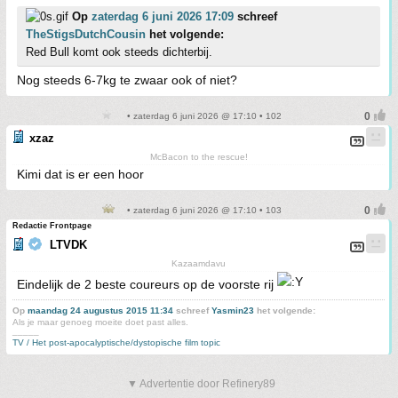
Op
zaterdag 6 juni 2026 17:09
schreef
TheStigsDutchCousin
het volgende:
Red Bull komt ook steeds dichterbij.
Nog steeds 6-7kg te zwaar ook of niet?
• zaterdag 6 juni 2026 @ 17:10 • 102
xzaz
McBacon to the rescue!
Kimi dat is er een hoor
• zaterdag 6 juni 2026 @ 17:10 • 103
Redactie Frontpage
LTVDK
Kazaamdavu
Eindelijk de 2 beste coureurs op de voorste rij
Op
maandag 24 augustus 2015 11:34
schreef
Yasmin23
het volgende:
Als je maar genoeg moeite doet past alles.
_____
TV / Het post-apocalyptische/dystopische film topic
▼ Advertentie door Refinery89