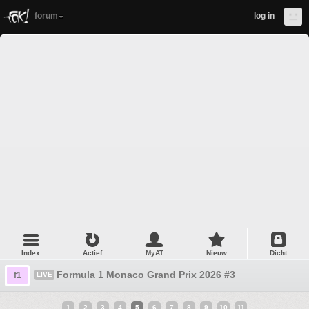
forum
log in
Index
Actief
MyAT
Nieuw
Dicht
Formula 1 Monaco Grand Prix 2026 #3
f1
LIVE
1
2
3
4
5
6
7
8
9
10
11