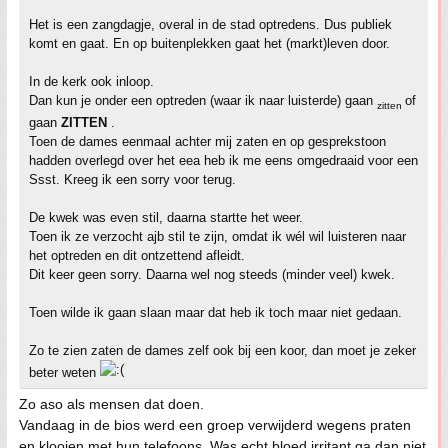
Het is een zangdagje, overal in de stad optredens. Dus publiek
komt en gaat. En op buitenplekken gaat het (markt)leven door.
In de kerk ook inloop.
Dan kun je onder een optreden (waar ik naar luisterde) gaan
of
zitten
gaan
ZITTEN
.
Toen de dames eenmaal achter mij zaten en op gesprekstoon
hadden overlegd over het eea heb ik me eens omgedraaid voor een
Ssst. Kreeg ik een sorry voor terug.
De kwek was even stil, daarna startte het weer.
Toen ik ze verzocht ajb stil te zijn, omdat ik wél wil luisteren naar
het optreden en dit ontzettend afleidt.
Dit keer geen sorry. Daarna wel nog steeds (minder veel) kwek.
Toen wilde ik gaan slaan maar dat heb ik toch maar niet gedaan.
Zo te zien zaten de dames zelf ook bij een koor, dan moet je zeker
beter weten
Zo aso als mensen dat doen.
Vandaag in de bios werd een groep verwijderd wegens praten
en klooien met hun telefoons. Was echt bloed irritant ga dan niet