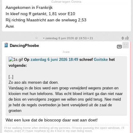
Culinair tegen Corona
Aangekomen in Frankrijk
In kleef nog ff getankt, 1,81 voor E10
Rij richting Maastricht aan de snelweg 2,53
Auw.
• zaterdag 6 juni 2026 @ 19:53 • 21
DancingPhoebe
/care
Op
zaterdag 6 juni 2026 18:49
schreef
Goitske
het
volgende:
[..]
Zo aso als mensen dat doen.
Vandaag in de bios werd een groep verwijderd wegens praten en
klooien met hun telefoons. Was echt bloed irritant ga dan niet naar
de bios en vervolgens zeggen we willen ons geld terug. Nee meid
je hebt de regels overtreden je bent verwijderd uit de zaal de
groeten
Wat een luxe dat de bioscoop daar wat aan doet!
I'll be walking home after drinking all my pennies. I'll keep passing the open windows. I'll
dance, even if I have nowhere to do it but in my own living room.