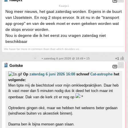
Kaatje1
Nog meer nieuws, het gaat zaterdag worden. Ergens in de buurt
van IJsselstein. En nog 2 stops ervoor. Ik zit nu in de "transport
app groep" en van de week moet er even gekeken worden wat
de stops ervoor worden.
Nou is degene die ik het eerst zou vragen zaterdag niet
beschikbaar
We have far more in common than that which devides us..
• zaterdag 6 juni 2026 @ 18:49 • 15
Goitske
Op
zaterdag 6 juni 2026 16:08
schreef
Cat-astrophe
het
volgende:
Men tipte mij de biechtstoel voor mijn omkleedpraktijken. Daar heb
ik vast meer dan 5 minuten nodig dus ik deed het toch maar int
openbaar. Dak van de kerk zit er nog op
Optredens gingen oké, maar we hebben het weleens beter gedaan
(wind/woei buiten vs akoestiek binnen).
Daarna ben ik bijna mensen gaan slaan.