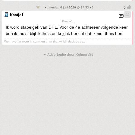
• zaterdag 6 juni 2026 @ 14:53 • 3
Kaatje1
Kaatje1
Ik word stapelgek van DHL. Voor de 4e achtereenvolgende keer
ben ik thuis, blijf ik thuis en krijg ik bericht dat ik niet thuis ben
We have far more in common than that which devides us..
▼ Advertentie door Refinery89