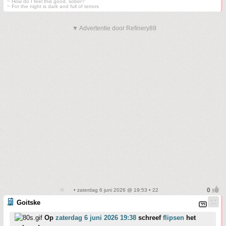
~ How do I feel this good, sober?
~ For the night is dark and full of terrors
▼ Advertentie door Refinery89
• zaterdag 6 juni 2026 @ 19:53 • 22
Goitske
Op
zaterdag 6 juni 2026 19:38
schreef
flipsen
het