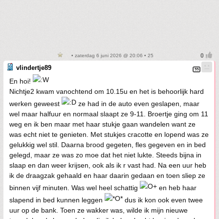
• zaterdag 6 juni 2026 @ 20:06 • 25
vlindertje89
En hoi!
Nichtje2 kwam vanochtend om 10.15u en het is behoorlijk hard
werken geweest
ze had in de auto even geslapen, maar
wel maar halfuur en normaal slaapt ze 9-11. Broertje ging om 11
weg en ik ben maar met haar stukje gaan wandelen want ze
was echt niet te genieten. Met stukjes cracotte en lopend was ze
gelukkig wel stil. Daarna brood gegeten, fles gegeven en in bed
gelegd, maar ze was zo moe dat het niet lukte. Steeds bijna in
slaap en dan weer krijsen, ook als ik r vast had. Na een uur heb
ik de draagzak gehaald en haar daarin gedaan en toen sliep ze
binnen vijf minuten. Was wel heel schattig
en heb haar
slapend in bed kunnen leggen
dus ik kon ook even twee
uur op de bank. Toen ze wakker was, wilde ik mijn nieuwe