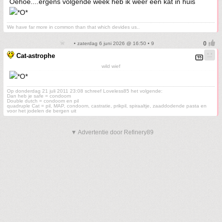
Oehoe....ergens volgende week heb ik weer een kat in huis
We have far more in common than that which devides us..
• zaterdag 6 juni 2026 @ 16:50 • 9
Cat-astrophe
wild wief
Op donderdag 21 juli 2011 23:08 schreef Loveless85 het volgende:
Dan heb je safe = condoom
Double dutch = condoom en pil
quadruple Cat = pil, MAP, condoom, castratie, prikpil, spiraaltje, zaaddodende pasta en
voor het jodelen de bergen uit
▼ Advertentie door Refinery89