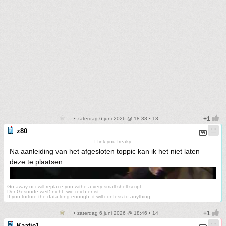
• zaterdag 6 juni 2026 @ 18:38 • 13
z80
I fink you freaky
Na aanleiding van het afgesloten toppic kan ik het niet laten
deze te plaatsen.
Go away or i will replace you withe a very small shell script.
Der Gesunde weiß nicht, wie reich er ist.
If you torture the data long enough, it will confess to anything.
• zaterdag 6 juni 2026 @ 18:46 • 14
Kaatje1