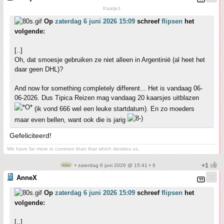
Kaatje1
Op
zaterdag 6 juni 2026 15:09
schreef
flipsen
het
volgende:
[..]
Oh, dat smoesje gebruiken ze niet alleen in Argentinië (al heet het
daar geen DHL)?
And now for something completely different... Het is vandaag 06-
06-2026. Dus Tipica Reizen mag vandaag 20 kaarsjes uitblazen
(ik vond 666 wel een leuke startdatum). En zo moeders
maar even bellen, want ook die is jarig
Gefeliciteerd!
We have far more in common than that which devides us..
• zaterdag 6 juni 2026 @ 15:41 • 6
AnneX
Op
zaterdag 6 juni 2026 15:09
schreef
flipsen
het
volgende:
[..]