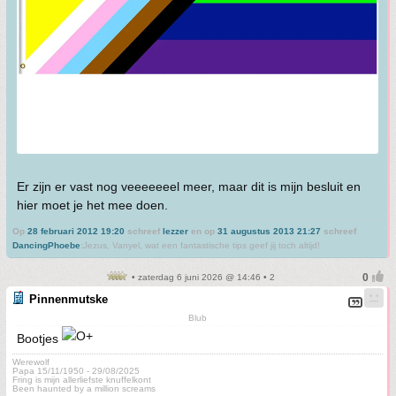
Er zijn er vast nog veeeeeeel meer, maar dit is mijn besluit en
hier moet je het mee doen.
Op
28 februari 2012 19:20
schreef
lezzer
en op
31 augustus 2013 21:27
schreef
DancingPhoebe
:
Jezus, Vanyel, wat een fantastische tips geef jij toch altijd!
• zaterdag 6 juni 2026 @ 14:46 • 2
Pinnenmutske
Blub
Bootjes
Werewolf
Papa 15/11/1950 - 29/08/2025
Fring is mijn allerliefste knuffelkont
Been haunted by a million screams