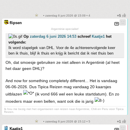
• zaterdag 6 juni 2026 @ 15:09 • 4
flipsen
Argentinie-specialist!
Op
zaterdag 6 juni 2026 14:53
schreef
Kaatje1
het
volgende:
Ik word stapelgek van DHL. Voor de 4e achtereenvolgende keer
ben ik thuis, blijf ik thuis en krijg ik bericht dat ik niet thuis ben
Oh, dat smoesje gebruiken ze niet alleen in Argentinië (al heet
het daar geen DHL)?
And now for something completely different... Het is vandaag
06-06-2026. Dus Tipica Reizen mag vandaag 20 kaarsjes
uitblazen
(ik vond 666 wel een leuke startdatum). En zo
moeders maar even bellen, want ook die is jarig
Ik hou me bezig met het organiseren van reizen naar Argentinie, Chili en Peru voor Tipica
Reizen.
• zaterdag 6 juni 2026 @ 15:12 • 5
Kaatje1