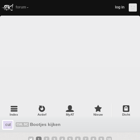
forum
log in
Index
Actief
MyAT
Nieuw
Dicht
Bootjes kijken
cul
CUL SC
1
2
3
4
5
6
7
8
9
10