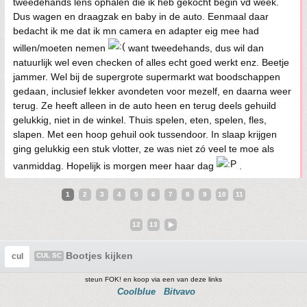
tweedehands lens ophalen die ik heb gekocht begin vd week.
Dus wagen en draagzak en baby in de auto. Eenmaal daar
bedacht ik me dat ik mn camera en adapter eig mee had
willen/moeten nemen
want tweedehands, dus wil dan
natuurlijk wel even checken of alles echt goed werkt enz. Beetje
jammer. Wel bij de supergrote supermarkt wat boodschappen
gedaan, inclusief lekker avondeten voor mezelf, en daarna weer
terug. Ze heeft alleen in de auto heen en terug deels gehuild
gelukkig, niet in de winkel. Thuis spelen, eten, spelen, fles,
slapen. Met een hoop gehuil ook tussendoor. In slaap krijgen
ging gelukkig een stuk vlotter, ze was niet zó veel te moe als
vanmiddag. Hopelijk is morgen meer haar dag
.
1
2
3
4
5
6
7
8
9
10
11
12
13
Bootjes kijken
cul
CUL SC
steun FOK! en koop via een van deze links
Coolblue
Bitvavo