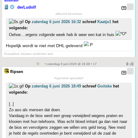
Moderator
derLudolf
allround beunhaas
Op
zaterdag 6 juni 2026 16:32
schreef
Kaatje1
het
volgende:
Oehoe....ergens volgende week heb ik weer een kat in huis
Hopelijk wordt ie niet met DHL geleverd
Kranplätze müssen verdichtet sein
• zaterdag 6 juni 2026 @ 19:38 • 17
flipsen
Argentinie-specialist!
Op
zaterdag 6 juni 2026 18:49
schreef
Goitske
het
volgende:
[..]
Zo aso als mensen dat doen.
Vandaag in de bios werd een groep verwijderd wegens praten en
klooien met hun telefoons. Was echt bloed irritant ga dan niet naar
de bios en vervolgens zeggen we willen ons geld terug. Nee meid
je hebt de regels overtreden je bent verwijderd uit de zaal de