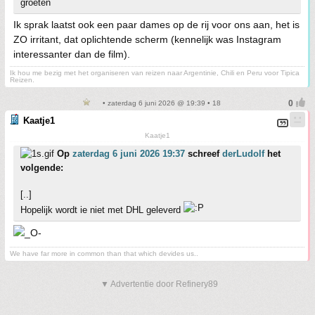
groeten
Ik sprak laatst ook een paar dames op de rij voor ons aan, het is
ZO irritant, dat oplichtende scherm (kennelijk was Instagram
interessanter dan de film).
Ik hou me bezig met het organiseren van reizen naar Argentinie, Chili en Peru voor Tipica
Reizen.
• zaterdag 6 juni 2026 @ 19:39 • 18
Kaatje1
Kaatje1
Op
zaterdag 6 juni 2026 19:37
schreef
derLudolf
het
volgende:
[..]
Hopelijk wordt ie niet met DHL geleverd
We have far more in common than that which devides us..
▼ Advertentie door Refinery89