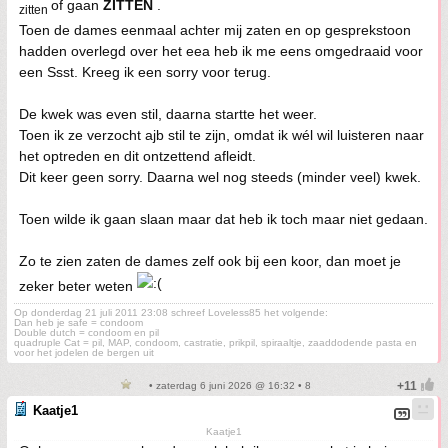
of gaan
ZITTEN
.
zitten
Toen de dames eenmaal achter mij zaten en op gesprekstoon
hadden overlegd over het eea heb ik me eens omgedraaid voor
een Ssst. Kreeg ik een sorry voor terug.
De kwek was even stil, daarna startte het weer.
Toen ik ze verzocht ajb stil te zijn, omdat ik wél wil luisteren naar
het optreden en dit ontzettend afleidt.
Dit keer geen sorry. Daarna wel nog steeds (minder veel) kwek.
Toen wilde ik gaan slaan maar dat heb ik toch maar niet gedaan.
Zo te zien zaten de dames zelf ook bij een koor, dan moet je
zeker beter weten
Op donderdag 21 juli 2011 23:08 schreef Loveless85 het volgende:
Dan heb je safe = condoom
Double dutch = condoom en pil
quadruple Cat = pil, MAP, condoom, castratie, prikpil, spiraaltje, zaaddodende pasta en
voor het jodelen de bergen uit
• zaterdag 6 juni 2026 @ 16:32 • 8
Kaatje1
Kaatje1