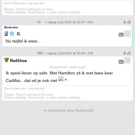
Don't follow me. I am lost too
.
Please. There's nothing to do here.
There's nothing. There's just....I mean, there's nothing.
• vrijdag 3 juli 2026 @ 20:37 • 205
Moderator
D.
Nu twijfel ik weer...
• vrijdag 3 juli 2026 @ 20:40 • 206
RedShoe
Sharp knives create scars
Ik speel liever op safe. Met Hamilton zit ik met twee keer
Cadillac...dat wil je ook niet
Don't follow me. I am lost too
.
Please. There's nothing to do here.
There's nothing. There's just....I mean, there's nothing.
▼ Advertentie door Refinery89