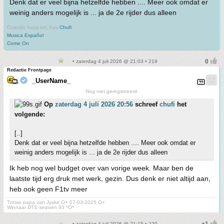
Denk dat er veel bijna hetzelfde hebben .... Meer ook omdat er
weinig anders mogelijk is ... ja de 2e rijder dus alleen
Cuando haya sol, hay
Chufi
Musica Español
Come On
• zaterdag 4 juli 2026 @ 21:03 • 219
Redactie Frontpage
_UserName_
Nog niet geregistreerd.
Op
zaterdag 4 juli 2026 20:56
schreef
chufi
het
volgende:
[..]
Denk dat er veel bijna hetzelfde hebben .... Meer ook omdat er
weinig anders mogelijk is ... ja de 2e rijder dus alleen
Ik heb nog wel budget over van vorige week. Maar ben de
laatste tijd erg druk met werk, gezin. Dus denk er niet altijd aan,
heb ook geen F1tv meer
Trotse papa van Jyske O+ 07-03-2025 O+
Winnaar DTS seizoen 93 *O*
• zaterdag 4 juli 2026 @ 21:15 • 220