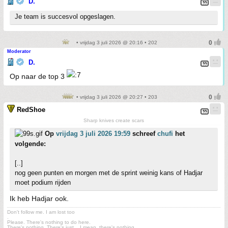
D.
Je team is succesvol opgeslagen.
• vrijdag 3 juli 2026 @ 20:16 • 202
Moderator
D.
Op naar de top 3
• vrijdag 3 juli 2026 @ 20:27 • 203
RedShoe
Sharp knives create scars
Op
vrijdag 3 juli 2026 19:59
schreef
chufi
het
volgende:
[..]
nog geen punten en morgen met de sprint weinig kans of Hadjar
moet podium rijden
Ik heb Hadjar ook.
Don't follow me. I am lost too
.
Please. There's nothing to do here.
There's nothing. There's just....I mean, there's nothing.