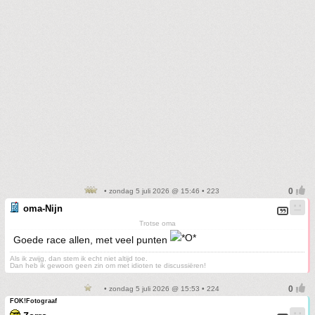
• zondag 5 juli 2026 @ 15:46 • 223
oma-Nijn
Trotse oma
Goede race allen, met veel punten
Als ik zwijg, dan stem ik echt niet altijd toe.
Dan heb ik gewoon geen zin om met idioten te discussiëren!
• zondag 5 juli 2026 @ 15:53 • 224
FOK!Fotograaf