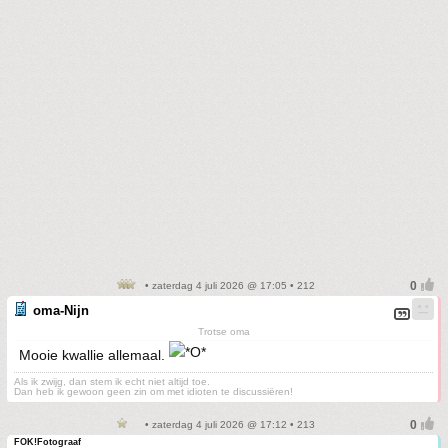
• zaterdag 4 juli 2026 @ 17:05 • 212
oma-Nijn
Trotse oma
Mooie kwallie allemaal.
Als ik zwijg, dan stem ik echt niet altijd toe.
Dan heb ik gewoon geen zin om met idioten te discussiëren!
• zaterdag 4 juli 2026 @ 17:12 • 213
FOK!Fotograaf