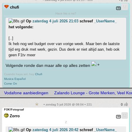
chufi
Hace frio o no?
Op
zaterdag 4 juli 2026 21:03
schreef
_UserName_
het volgende:
[..]
Ik heb nog wel budget over van vorige week. Maar ben de laatste
tijd erg druk met werk, gezin. Dus denk er niet altijd aan, heb ook
geen F1tv meer
Volgende ronde dan maar alle op alles zetten
Cuando haya sol, hay
Chufi
Musica Español
Come On
Vodafone aanbiedingen
Zalando Lounge - Grote Merken, Veel Kor
• zondag 5 juli 2026 @ 08:04 • 221
FOK!Fotograaf
Zorro
Z
Op
zaterdag 4 juli 2026 20:42
schreef
_UserName_