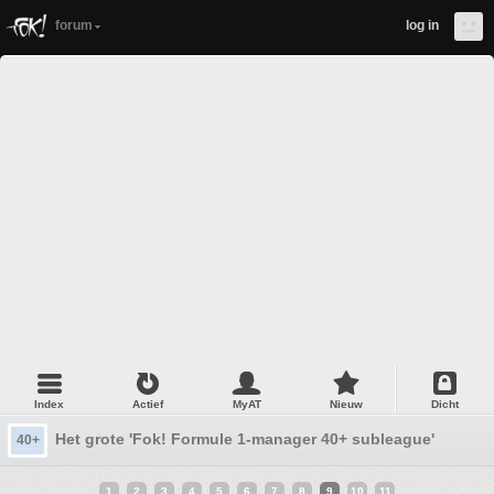
forum
log in
Index
Actief
MyAT
Nieuw
Dicht
Het grote 'Fok! Formule 1-manager 40+ subleague' topic #
40+
1
2
3
4
5
6
7
8
9
10
11