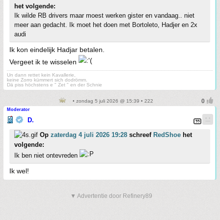
het volgende:
Ik wilde RB drivers maar moest werken gister en vandaag.. niet
meer aan gedacht. Ik moet het doen met Bortoleto, Hadjer en 2x
audi
Ik kon eindelijk Hadjar betalen.
Vergeet ik te wisselen
Un dann rettet kein Kavallerie,
keine Zorro kümmert sich dodrömm.
Dä piss höchstens e " Zet " en der Schnie
• zondag 5 juli 2026 @ 15:39 • 222
Moderator
D.
Op
zaterdag 4 juli 2026 19:28
schreef
RedShoe
het
volgende:
Ik ben niet ontevreden
Ik wel!
▼ Advertentie door Refinery89