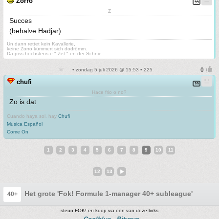
Zorro
Z
Succes
(behalve Hadjar)
Un dann rettet kein Kavallerie,
keine Zorro kümmert sich dodrömm.
Dä piss höchstens e " Zet " en der Schnie
• zondag 5 juli 2026 @ 15:53 • 225
chufi
Hace frio o no?
Zo is dat
Cuando haya sol, hay
Chufi
Musica Español
Come On
1
2
3
4
5
6
7
8
9
10
11
12
13
Het grote 'Fok! Formule 1-manager 40+ subleague' topic #
40+
steun FOK! en koop via een van deze links