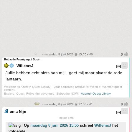
• maandag 8 juni 2026 @ 15:55 • 40
Redactie Frontpage / Sport
WillemsJ
Jullie hebben echt niets aan mij... geef mij maar alvast de rode
lantaarn.
Welcome to Azeroth Quest Library – your dedicated archive for World of Warcraft quest
content.
Explore. Quest. Relive the adventure! Subscribe NOW! -
Azeroth Quest Library
• maandag 8 juni 2026 @ 17:36 • 41
oma-Nijn
Trotse oma
Op
maandag 8 juni 2026 15:55
schreef
WillemsJ
het
volgende: