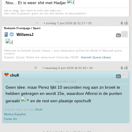
Nou... Er is weer shit met Hadjar
Als ik zwijg, dan stem ik echt niet altijd toe.
Dan heb ik gewoon geen zin om met idioten te discussiëren!
• zondag 7 juni 2026 @ 21:17 • 33
Redactie Frontpage / Sport
WillemsJ
Welcome to Azeroth Quest Library – your dedicated archive for World of Warcraft quest
content.
Explore. Quest. Relive the adventure! Subscribe NOW! -
Azeroth Quest Library
• maandag 8 juni 2026 @ 01:30 • 34
chufi
Hace frio o no?
Geen idee. maar Perez lijkt 10 seconden nog aan zn broek te
hebben gekregen en wordt 15e, waardoor Alfonsi in de punten
geraakt
en de rest een plaatsje opschuift
Cuando haya sol, hay
Chufi
Musica Español
Come On