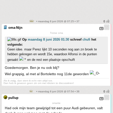
• maandag 8 juni 2026 @ 07:25 • 37
oma-Nijn
Trotse oma
Op
maandag 8 juni 2026 01:30
schreef
chufi
het
volgende:
Geen idee. maar Perez lijkt 10 seconden nog aan zn broek te
hebben gekregen en wordt 15e, waardoor Alfonsi in de punten
geraakt
en de rest een plaatsje opschuift
Goedemorgen. Ben je nu ook blij?
Wel grappig, al met al Bortoletto nog 11de geworden
Als ik zwijg, dan stem ik echt niet altijd toe.
Dan heb ik gewoon geen zin om met idioten te discussiëren!
• maandag 8 juni 2026 @ 07:54 • 38
pullup
smartie
Had ook mijn team gewijzigd tot een puur Audi gebeuren, valt