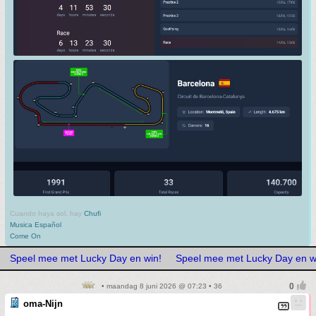
Cuando haya sol, hay
Chufi
Musica Español
Come On
Speel mee met Lucky Day en win!
Speel mee met Lucky Day en w
• maandag 8 juni 2026 @ 07:23 • 36
oma-Nijn