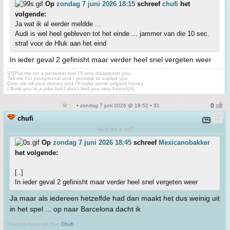
Op
zondag 7 juni 2026 18:15
schreef
chufi
het
volgende:
Ja wat ik al eerder meldde ...
Audi is wel heel gebleven tot het einde ... jammer van die 10 sec.
straf voor de Hluk aan het eind
In ieder geval 2 gefinisht maar verder heel snel vergeten weer
\[i\]Put me on a pedestal and I'll only disappoint you
Tell me I'm exceptional and I promise to exploit you
Give me all your money and I'll make some origami honey
I think you're a joke but I don't find you very funny\[/i\]
• zondag 7 juni 2026 @ 18:52 • 31
chufi
Hace frio o no?
Op
zondag 7 juni 2026 18:45
schreef
Mexicanobakker
het volgende:
[..]
In ieder geval 2 gefinisht maar verder heel snel vergeten weer
Ja maar als iedereen hetzelfde had dan maakt het dus weinig uit
in het spel ... op naar Barcelona dacht ik
Cuando haya sol, hay
Chufi