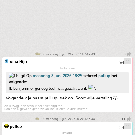
• maandag 8 juni 2026 @ 18:44 • 43
oma-Nijn
Trotse oma
Op
maandag 8 juni 2026 18:25
schreef
pullup
het
volgende:
Ik ben jammer genoeg toch wat gezakt zie ik
Volgende x je naam pull up/ trek op. Soort vrije vertaling 🤣
Als ik zwijg, dan stem ik echt niet altijd toe.
Dan heb ik gewoon geen zin om met idioten te discussiëren!
• maandag 8 juni 2026 @ 20:13 • 44
pullup
smartie