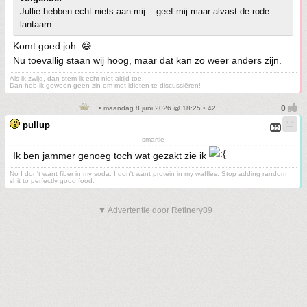
Jullie hebben echt niets aan mij... geef mij maar alvast de rode
lantaarn.
Komt goed joh. 😅
Nu toevallig staan wij hoog, maar dat kan zo weer anders zijn.
Als ik zwijg, dan stem ik echt niet altijd toe.
Dan heb ik gewoon geen zin om met idioten te discussiëren!
• maandag 8 juni 2026 @ 18:25 • 42
pullup
smartie
Ik ben jammer genoeg toch wat gezakt zie ik
No I don't want fiber in my soda. I don't want protein in my waffles. Stop adding random
shit to perfectly good food.
▼ Advertentie door Refinery89