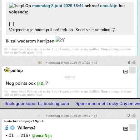
Op
maandag 8 juni 2026 18:44
schreef
oma-Nijn
het
volgende:
[..]
Volgende x je naam pull up/ trek op. Soort vrije vertaling 🤣
Ik zal wederom herrijzen
No I don't want fiber in my soda. I don't want protein in my waffles. Stop adding random
shit to perfectly good food.
• dinsdag 9 juni 2026 @ 17:33 • 45
pullup
smartie
Nog points ook
?
@D.
No I don't want fiber in my soda. I don't want protein in my waffles. Stop adding random
shit to perfectly good food.
Boek goedkoper bij booking.com
Speel mee met Lucky Day en wi
• dinsdag 9 juni 2026 @ 19:17 • 46
Redactie Frontpage / Sport
WillemsJ
• 01 → 2167
@oma-Nijn