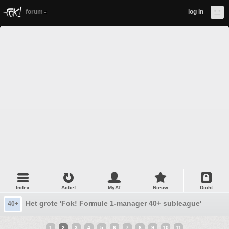
forum
log in
Index
Actief
MyAT
Nieuw
Dicht
Het grote 'Fok! Formule 1-manager 40+ subleague' topic #
40+
1
2
3
4
5
6
7
8
9
10
11