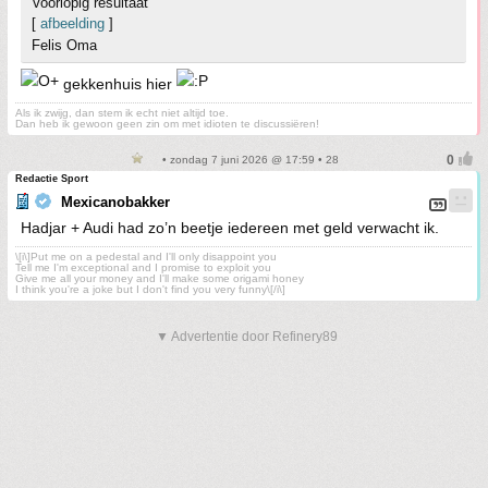
Voorlopig resultaat
[
afbeelding
]
Felis Oma
gekkenhuis hier
Als ik zwijg, dan stem ik echt niet altijd toe.
Dan heb ik gewoon geen zin om met idioten te discussiëren!
• zondag 7 juni 2026 @ 17:59 • 28
Redactie Sport
Mexicanobakker
Hadjar + Audi had zo’n beetje iedereen met geld verwacht ik.
\[i\]Put me on a pedestal and I'll only disappoint you
Tell me I'm exceptional and I promise to exploit you
Give me all your money and I'll make some origami honey
I think you're a joke but I don't find you very funny\[/i\]
▼ Advertentie door Refinery89