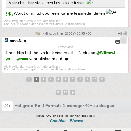
Maar ehm daar sta je toch best lekker tussen
Wordt omringd door een warme teamledendeken
@D.
Als ik zwijg, dan stem ik echt niet altijd toe.
Dan heb ik gewoon geen zin om met idioten te discussiëren!
• dinsdag 9 juni 2026 @ 20:55 • 50
oma-Nijn
Trotse oma
Team Nijn blijft het zo leuk vinden dit... Dank aan
-
@WillemsJ
-
voor uitslagen e.d. ❤️
@D.
@chufi
Als ik zwijg, dan stem ik echt niet altijd toe.
Dan heb ik gewoon geen zin om met idioten te discussiëren!
1
2
3
4
5
6
7
8
9
10
11
12
13
Het grote 'Fok! Formule 1-manager 40+ subleague' topic #
40+
steun FOK! en koop via een van deze links
Coolblue
Bitvavo