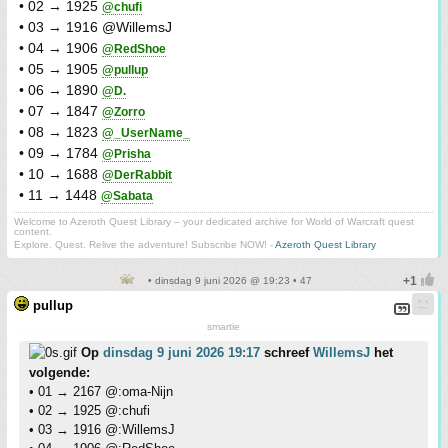
• 02 → 1925
@chufi
• 03 → 1916 @WillemsJ
• 04 → 1906
@RedShoe
• 05 → 1905
@pullup
• 06 → 1890
@D.
• 07 → 1847
@Zorro
• 08 → 1823
@_UserName_
• 09 → 1784
@Prisha
• 10 → 1688
@DerRabbit
• 11 → 1448
@Sabata
Welcome to Azeroth Quest Library – your dedicated archive for World of Warcraft quest
content.
Explore. Quest. Relive the adventure! Subscribe NOW! -
Azeroth Quest Library
• dinsdag 9 juni 2026 @ 19:23 • 47
pullup
smartie
Op
dinsdag 9 juni 2026 19:17
schreef
WillemsJ
het
volgende:
• 01 → 2167 @:oma-Nijn
• 02 → 1925 @:chufi
• 03 → 1916 @:WillemsJ