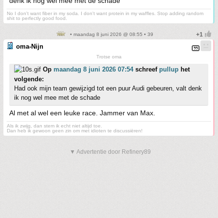
denk ik nog wel mee met de schade
No I don't want fiber in my soda. I don't want protein in my waffles. Stop adding random
shit to perfectly good food.
• maandag 8 juni 2026 @ 08:55 • 39
oma-Nijn
Trotse oma
Op
maandag 8 juni 2026 07:54
schreef
pullup
het
volgende:
Had ook mijn team gewijzigd tot een puur Audi gebeuren, valt denk
ik nog wel mee met de schade
Al met al wel een leuke race. Jammer van Max.
Als ik zwijg, dan stem ik echt niet altijd toe.
Dan heb ik gewoon geen zin om met idioten te discussiëren!
▼ Advertentie door Refinery89