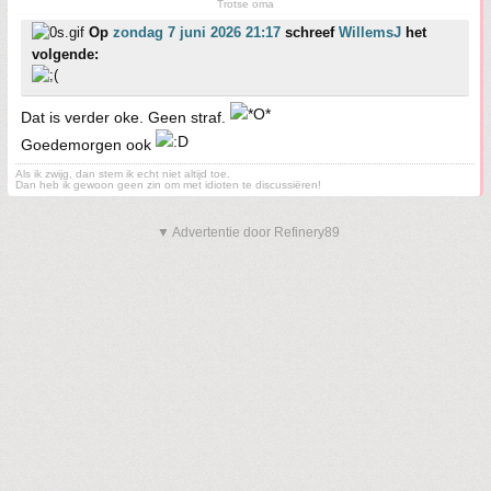
Trotse oma
Op
zondag 7 juni 2026 21:17
schreef
WillemsJ
het
volgende:
Dat is verder oke. Geen straf.
Goedemorgen ook
Als ik zwijg, dan stem ik echt niet altijd toe.
Dan heb ik gewoon geen zin om met idioten te discussiëren!
▼ Advertentie door Refinery89