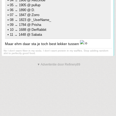
• 04 → 1906 @:RedShoe
• 05 → 1905 @:pullup
• 06 → 1890 @:D.
• 07 → 1847 @:Zorro
• 08 → 1823 @:_UserName_
• 09 → 1784 @:Prisha
• 10 → 1688 @:DerRabbit
• 11 → 1448 @:Sabata
Maar ehm daar sta je toch best lekker tussen
No I don't want fiber in my soda. I don't want protein in my waffles. Stop adding random
shit to perfectly good food.
▼ Advertentie door Refinery89