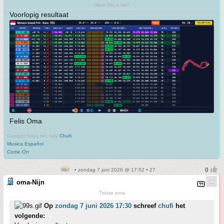
Hace frio o no?
Voorlopig resultaat
Felis Oma
Cuando haya sol, hay
Chufi
Musica Español
Come On
• zondag 7 juni 2026 @ 17:52 • 27
oma-Nijn
Trotse oma
Op
zondag 7 juni 2026 17:30
schreef
chufi
het
volgende: