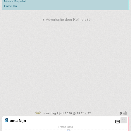
Musica Español
Come On
▼ Advertentie door Refinery89
• zondag 7 juni 2026 @ 19:24 • 32
oma-Nijn
Trotse oma