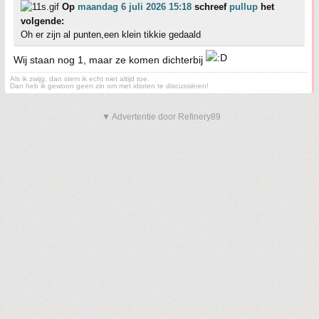
Op
maandag 6 juli 2026 15:18
schreef
pullup
het
volgende:
Oh er zijn al punten,een klein tikkie gedaald
Wij staan nog 1, maar ze komen dichterbij
Als ik zwijg, dan stem ik echt niet altijd toe.
Dan heb ik gewoon geen zin om met idioten te discussiëren!
▼ Advertentie door Refinery89