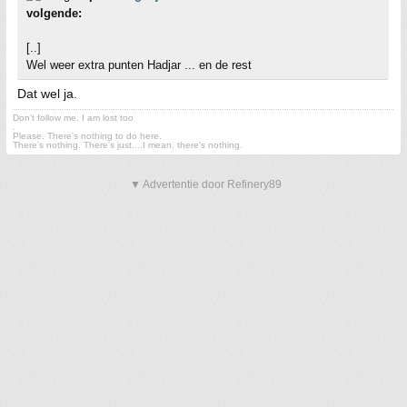
volgende:
[..]
Wel weer extra punten Hadjar ... en de rest
Dat wel ja.
Don't follow me. I am lost too
.
Please. There's nothing to do here.
There's nothing. There's just....I mean, there's nothing.
▼ Advertentie door Refinery89