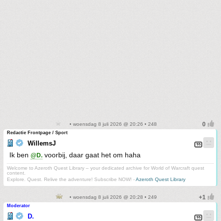
• woensdag 8 juli 2026 @ 20:26 • 248
Redactie Frontpage / Sport
WillemsJ
Ik ben
voorbij, daar gaat het om haha
@D.
Welcome to Azeroth Quest Library – your dedicated archive for World of Warcraft quest
content.
Explore. Quest. Relive the adventure! Subscribe NOW! -
Azeroth Quest Library
• woensdag 8 juli 2026 @ 20:28 • 249
Moderator
D.