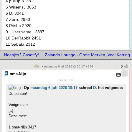
4 pullup 3138
5 WillemsJ 3053
6 D. 3041
7 Zorro 2980
8 Prisha 2920
9 _UserName_ 2897
10 DerRabbit 2451
11 Sabata 2312
Hoesjes? Casetify!
Zalando Lounge - Grote Merken, Veel Korting
• maandag 6 juli 2026 @ 20:17 • 246
oma-Nijn
Trotse oma
Op
maandag 6 juli 2026 19:17
schreef
D.
het volgende:
De punten!
Vorige race:
[..]
Deze race:
1 oma-Nijn 3417