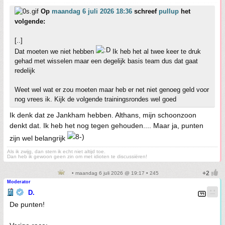
Op
maandag 6 juli 2026 18:36
schreef
pullup
het
volgende:
[..]
Dat moeten we niet hebben
Ik heb het al twee keer te druk
gehad met wisselen maar een degelijk basis team dus dat gaat
redelijk
Weet wel wat er zou moeten maar heb er net niet genoeg geld voor
nog vrees ik. Kijk de volgende trainingsrondes wel goed
Ik denk dat ze Jankham hebben. Althans, mijn schoonzoon
denkt dat. Ik heb het nog tegen gehouden.... Maar ja, punten
zijn wel belangrijk
Als ik zwijg, dan stem ik echt niet altijd toe.
Dan heb ik gewoon geen zin om met idioten te discussiëren!
• maandag 6 juli 2026 @ 19:17 • 245
Moderator
D.
De punten!