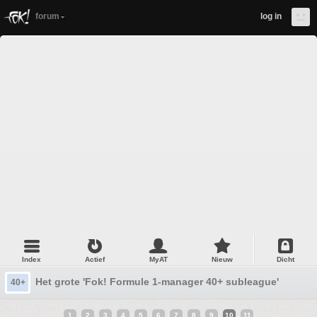
forum
log in
Index
Actief
MyAT
Nieuw
Dicht
Het grote 'Fok! Formule 1-manager 40+ subleague' topic #
40+
1
2
3
4
5
6
7
8
9
10
11