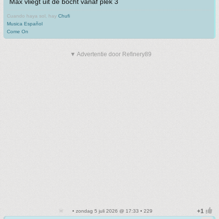
Max vliegt uit de bocht vanaf plek 3
Cuando haya sol, hay
Chufi
Musica Español
Come On
▼ Advertentie door Refinery89
• zondag 5 juli 2026 @ 17:33 • 229