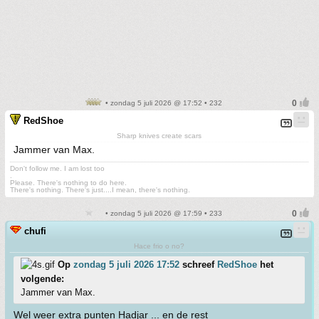
• zondag 5 juli 2026 @ 17:52 • 232
RedShoe
Sharp knives create scars
Jammer van Max.
Don't follow me. I am lost too
.
Please. There's nothing to do here.
There's nothing. There's just....I mean, there's nothing.
• zondag 5 juli 2026 @ 17:59 • 233
chufi
Hace frio o no?
Op
zondag 5 juli 2026 17:52
schreef
RedShoe
het
volgende:
Jammer van Max.
Wel weer extra punten Hadjar ... en de rest