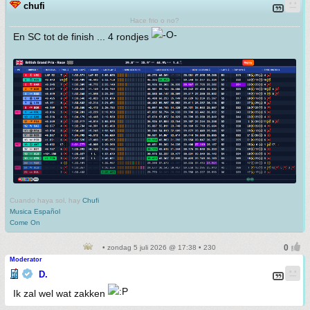
chufi
Hace frio o no?
En SC tot de finish ... 4 rondjes
Cuando haya sol, hay
Chufi
Musica Español
Come On
• zondag 5 juli 2026 @ 17:38 • 230
Moderator
D.
Ik zal wel wat zakken