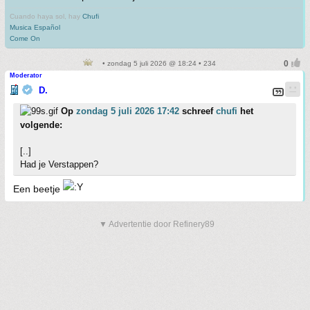
Cuando haya sol, hay
Chufi
Musica Español
Come On
• zondag 5 juli 2026 @ 18:24 • 234
Moderator
D.
Op
zondag 5 juli 2026 17:42
schreef
chufi
het
volgende:
[..]
Had je Verstappen?
Een beetje
▼ Advertentie door Refinery89