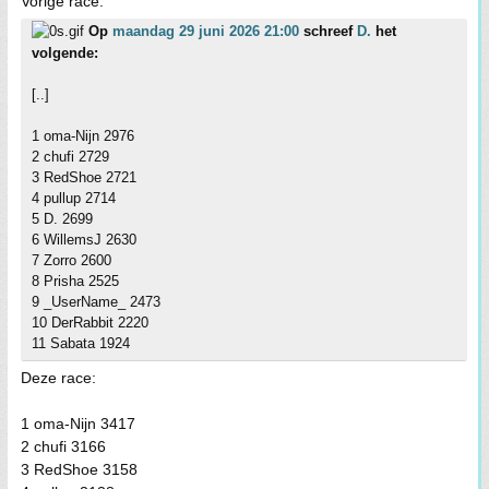
Vorige race:
Op
maandag 29 juni 2026 21:00
schreef
D.
het
volgende:
[..]
1 oma-Nijn 2976
2 chufi 2729
3 RedShoe 2721
4 pullup 2714
5 D. 2699
6 WillemsJ 2630
7 Zorro 2600
8 Prisha 2525
9 _UserName_ 2473
10 DerRabbit 2220
11 Sabata 1924
Deze race:
1 oma-Nijn 3417
2 chufi 3166
3 RedShoe 3158