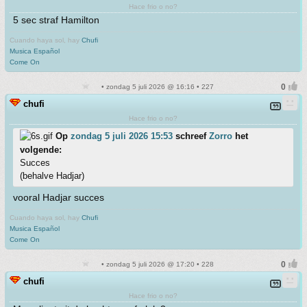
Hace frio o no?
5 sec straf Hamilton
Cuando haya sol, hay
Chufi
Musica Español
Come On
• zondag 5 juli 2026 @ 16:16 • 227
chufi
Hace frio o no?
Op
zondag 5 juli 2026 15:53
schreef
Zorro
het
volgende:
Succes
(behalve Hadjar)
vooral Hadjar succes
Cuando haya sol, hay
Chufi
Musica Español
Come On
• zondag 5 juli 2026 @ 17:20 • 228
chufi
Hace frio o no?