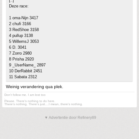
[..]
Deze race:
1 oma-Nijn 3417
2 chufi 3166
3 RedShoe 3158
4 pullup 3138
5 WillemsJ 3053
6 D. 3041
7 Zorro 2980
8 Prisha 2920
9 _UserName_ 2897
10 DerRabbit 2451
11 Sabata 2312
Weinig verandering qua plek.
Don't follow me. I am lost too
.
Please. There's nothing to do here.
There's nothing. There's just....I mean, there's nothing.
▼ Advertentie door Refinery89