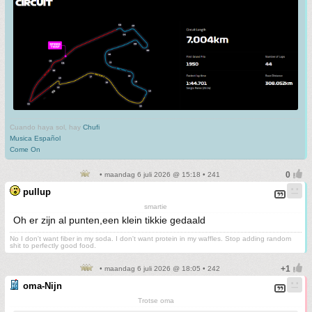
Cuando haya sol, hay
Chufi
Musica Español
Come On
• maandag 6 juli 2026 @ 15:18 • 241
pullup
smartie
Oh er zijn al punten,een klein tikkie gedaald
No I don't want fiber in my soda. I don't want protein in my waffles. Stop adding random
shit to perfectly good food.
• maandag 6 juli 2026 @ 18:05 • 242
oma-Nijn
Trotse oma