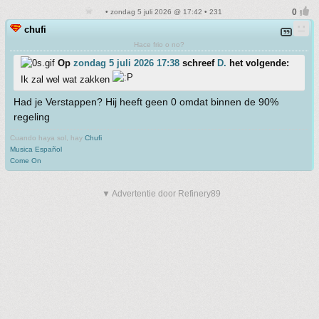
• zondag 5 juli 2026 @ 17:42 • 231
chufi
Hace frio o no?
Op
zondag 5 juli 2026 17:38
schreef
D.
het volgende:
Ik zal wel wat zakken
Had je Verstappen? Hij heeft geen 0 omdat binnen de 90%
regeling
Cuando haya sol, hay
Chufi
Musica Español
Come On
▼ Advertentie door Refinery89