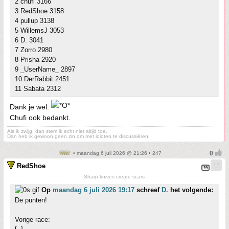
2 chufi 3166
3 RedShoe 3158
4 pullup 3138
5 WillemsJ 3053
6 D. 3041
7 Zorro 2980
8 Prisha 2920
9 _UserName_ 2897
10 DerRabbit 2451
11 Sabata 2312
Dank je wel.
Chufi ook bedankt.
Als ik zwijg, dan stem ik echt niet altijd toe.
Dan heb ik gewoon geen zin om met idioten te discussiëren!
• maandag 6 juli 2026 @ 21:26 • 247
RedShoe
Sharp knives create scars
Op
maandag 6 juli 2026 19:17
schreef
D.
het volgende:
De punten!
Vorige race: