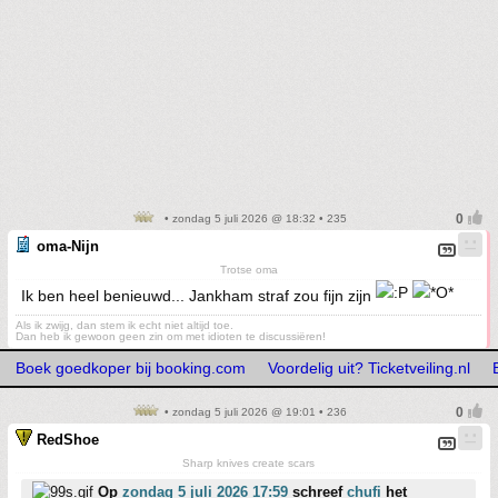
• zondag 5 juli 2026 @ 18:32 • 235
oma-Nijn
Trotse oma
Ik ben heel benieuwd... Jankham straf zou fijn zijn
Als ik zwijg, dan stem ik echt niet altijd toe.
Dan heb ik gewoon geen zin om met idioten te discussiëren!
Boek goedkoper bij booking.com
Voordelig uit? Ticketveiling.nl
• zondag 5 juli 2026 @ 19:01 • 236
RedShoe
Sharp knives create scars
Op
zondag 5 juli 2026 17:59
schreef
chufi
het