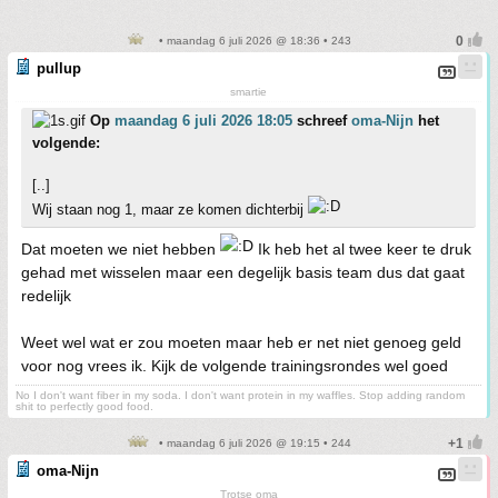
• maandag 6 juli 2026 @ 18:36 • 243
pullup
smartie
Op
maandag 6 juli 2026 18:05
schreef
oma-Nijn
het
volgende:
[..]
Wij staan nog 1, maar ze komen dichterbij
Dat moeten we niet hebben
Ik heb het al twee keer te druk
gehad met wisselen maar een degelijk basis team dus dat gaat
redelijk
Weet wel wat er zou moeten maar heb er net niet genoeg geld
voor nog vrees ik. Kijk de volgende trainingsrondes wel goed
No I don't want fiber in my soda. I don't want protein in my waffles. Stop adding random
shit to perfectly good food.
• maandag 6 juli 2026 @ 19:15 • 244
oma-Nijn
Trotse oma