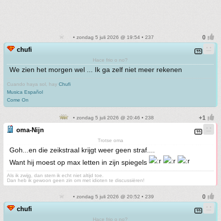
• zondag 5 juli 2026 @ 19:54 • 237
chufi
Hace frio o no?
We zien het morgen wel ... Ik ga zelf niet meer rekenen
Cuando haya sol, hay
Chufi
Musica Español
Come On
• zondag 5 juli 2026 @ 20:46 • 238
oma-Nijn
Trotse oma
Goh...en die zeikstraal krijgt weer geen straf....
Want hij moest op max letten in zijn spiegels
Als ik zwijg, dan stem ik echt niet altijd toe.
Dan heb ik gewoon geen zin om met idioten te discussiëren!
• zondag 5 juli 2026 @ 20:52 • 239
chufi
Hace frio o no?