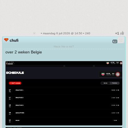
• maandag 6 juli 2026 @ 14:50 • 240
chufi
Hace frio o no?
over 2 weken Belgie