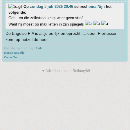
Op
zondag 5 juli 2026 20:46
schreef
oma-Nijn
het
volgende:
Goh...en die zeikstraal krijgt weer geen straf....
Want hij moest op max letten in zijn spiegels
De Engelse FIA is altijd eerlijk en oprecht .... eeen F ertussen
komt op hetzelfde neer
Cuando haya sol, hay
Chufi
Musica Español
Come On
▼ Advertentie door Refinery89