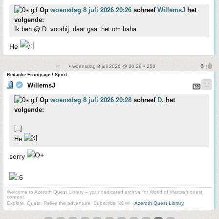
Op
woensdag 8 juli 2026 20:26
schreef
WillemsJ
het
volgende:
Ik ben @:D. voorbij, daar gaat het om haha
He
• woensdag 8 juli 2026 @ 20:29 • 250
Redactie Frontpage / Sport
WillemsJ
Op
woensdag 8 juli 2026 20:28
schreef
D.
het
volgende:
[..]
He
sorry
Welcome to Azeroth Quest Library – your dedicated archive for World of Warcraft quest
content.
Explore. Quest. Relive the adventure! Subscribe NOW! -
Azeroth Quest Library